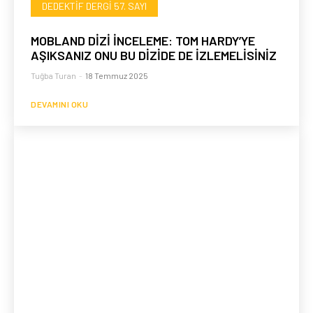
DEDEKTIF DERGI 57. SAYI
MOBLAND DİZİ İNCELEME: TOM HARDY’YE
AŞIKSANIZ ONU BU DİZİDE DE İZLEMELİSİNİZ
Tuğba Turan
-
18 Temmuz 2025
DEVAMINI OKU