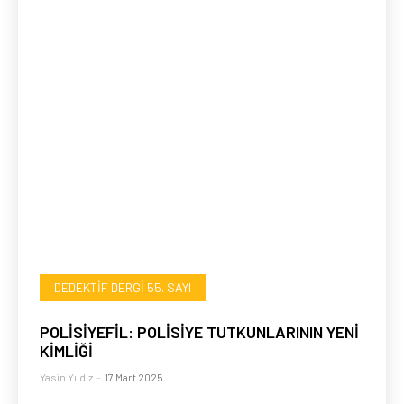
DEDEKTIF DERGI 55. SAYI
POLİSİYEFİL: POLİSİYE TUTKUNLARININ YENİ
KİMLİĞİ
Yasin Yıldız
-
17 Mart 2025