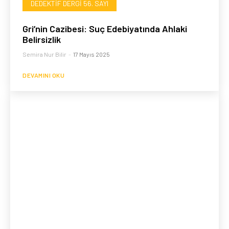
DEDEKTIF DERGI 56. SAYI
Gri’nin Cazibesi: Suç Edebiyatında Ahlaki
Belirsizlik
Semira Nur Bilir
-
17 Mayıs 2025
DEVAMINI OKU