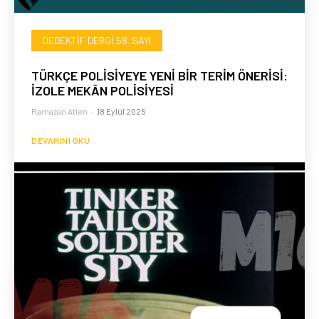
DEDEKTIF DERGI 58. SAYI
TÜRKÇE POLİSİYEYE YENİ BİR TERİM ÖNERİSİ:
İZOLE MEKÂN POLİSİYESİ
Ramazan Atlen
-
18 Eylül 2025
DEVAMINI OKU