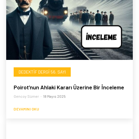
DEDEKTIF DERGI 56. SAYI
Poirot’nun Ahlaki Kararı Üzerine Bir İnceleme
Gencoy Sümer
-
18 Mayıs 2025
DEVAMINI OKU