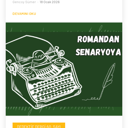
Gencoy Sümer
-
18 Ocak 2026
DEVAMINI OKU
DEDEKTIF DERGI 60. SAYI