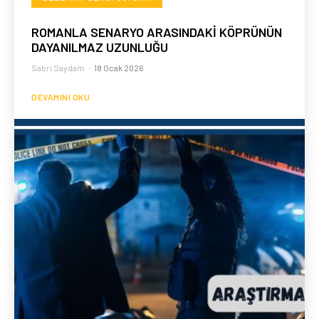
ROMANLA SENARYO ARASINDAKİ KÖPRÜNÜN
DAYANILMAZ UZUNLUĞU
Sabri Saydam
-
18 Ocak 2026
DEVAMINI OKU