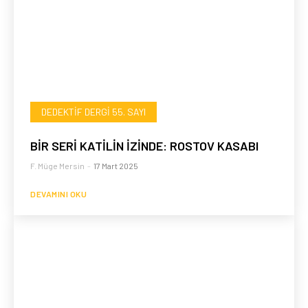
DEDEKTIF DERGI 55. SAYI
BİR SERİ KATİLİN İZİNDE: ROSTOV KASABI
F. Müge Mersin
-
17 Mart 2025
DEVAMINI OKU