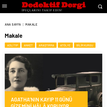
Dedektif Dergi
İPUÇLARINI TAKİP EDİN!
ANA SAYFA
MAKALE
Makale
ADLI TIP
ANKET
ARAŞTIRMA
ATÖLYE
BILIM KURGU
AGATHA’NIN KAYIP 11 GÜNÜ
GİZEMİNİ HÂLÂ KORUYOR