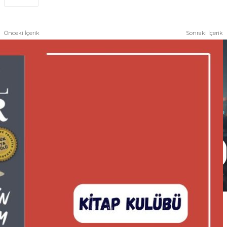
Önceki İçerik
Sonraki İçerik
BİR DOĞRUNUN ÖLÜMÜ