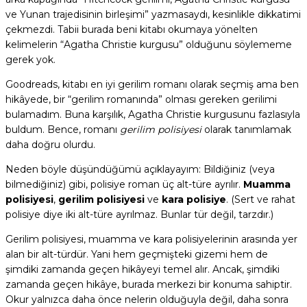
ve Yunan trajedisinin birleşimi” yazmasaydı, kesinlikle dikkatimi
çekmezdi. Tabii burada beni kitabı okumaya yönelten
kelimelerin “Agatha Christie kurgusu” olduğunu söylememe
gerek yok.
Goodreads, kitabı en iyi gerilim romanı olarak seçmiş ama ben
hikâyede, bir “gerilim romanında” olması gereken gerilimi
bulamadım. Buna karşılık, Agatha Christie kurgusunu fazlasıyla
buldum. Bence, romanı
gerilim polisiyesi
olarak tanımlamak
daha doğru olurdu.
Neden böyle düşündüğümü açıklayayım: Bildiğiniz (veya
bilmediğiniz) gibi, polisiye roman üç alt-türe ayrılır.
Muamma
polisiyesi
,
gerilim polisiyesi
ve
kara polisiye
. (Sert ve rahat
polisiye diye iki alt-türe ayrılmaz. Bunlar tür değil, tarzdır.)
Gerilim polisiyesi, muamma ve kara polisiyelerinin arasında yer
alan bir alt-türdür. Yani hem geçmişteki gizemi hem de
şimdiki zamanda geçen hikâyeyi temel alır. Ancak, şimdiki
zamanda geçen hikâye, burada merkezi bir konuma sahiptir.
Okur yalnızca daha önce nelerin olduğuyla değil, daha sonra