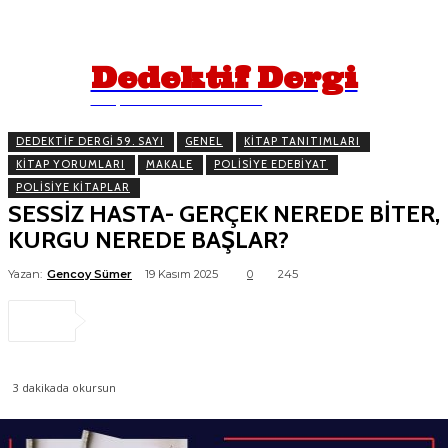
Dedektif Dergi
İPUÇLARINI TAKİP EDİN!
DEDEKTIF DERGI 59. SAYI
GENEL
KITAP TANITIMLARI
KITAP YORUMLARI
MAKALE
POLISIYE EDEBIYAT
POLISIYE KITAPLAR
SESSİZ HASTA- GERÇEK NEREDE BİTER,
KURGU NEREDE BAŞLAR?
Yazan:
Gencoy Sümer
19 Kasım 2025
0
245
3
dakikada okursun