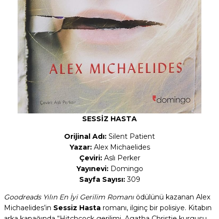
SESSİZ HASTA
Orijinal Adı:
Silent Patient
Yazar:
Alex Michaelides
Çeviri:
Aslı Perker
Yayınevi:
Domingo
Sayfa Sayısı:
309
Goodreads Yılın En İyi Gerilim Romanı
ödülünü kazanan Alex
Michaelides’in
Sessiz Hasta
romanı, ilginç bir polisiye. Kitabın
arka kapağında “Hitchcock gerilimi, Agatha Christie kurgusu