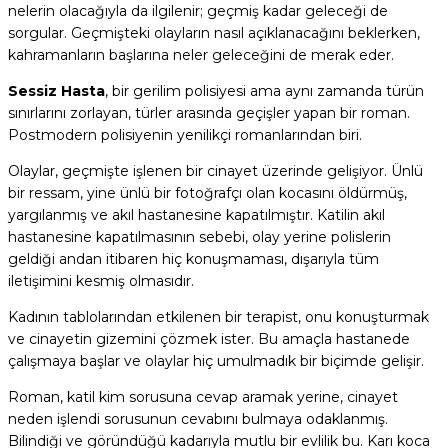
nelerin olacağıyla da ilgilenir; geçmiş kadar geleceği de
sorgular. Geçmişteki olayların nasıl açıklanacağını beklerken,
kahramanların başlarına neler geleceğini de merak eder.
Sessiz Hasta
, bir gerilim polisiyesi ama aynı zamanda türün
sınırlarını zorlayan, türler arasında geçişler yapan bir roman.
Postmodern polisiyenin yenilikçi romanlarından biri.
Olaylar, geçmişte işlenen bir cinayet üzerinde gelişiyor. Ünlü
bir ressam, yine ünlü bir fotoğrafçı olan kocasını öldürmüş,
yargılanmış ve akıl hastanesine kapatılmıştır. Katilin akıl
hastanesine kapatılmasının sebebi, olay yerine polislerin
geldiği andan itibaren hiç konuşmaması, dışarıyla tüm
iletişimini kesmiş olmasıdır.
Kadının tablolarından etkilenen bir terapist, onu konuşturmak
ve cinayetin gizemini çözmek ister. Bu amaçla hastanede
çalışmaya başlar ve olaylar hiç umulmadık bir biçimde gelişir.
Roman, katil kim sorusuna cevap aramak yerine, cinayet
neden işlendi sorusunun cevabını bulmaya odaklanmış.
Bilindiği ve göründüğü kadarıyla mutlu bir evlilik bu. Karı koca