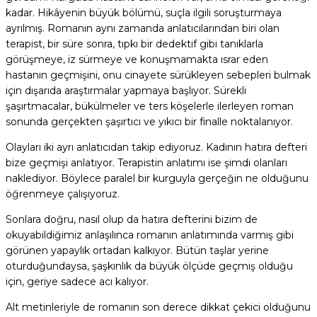
kadar. Hikâyenin büyük bölümü, suçla ilgili soruşturmaya
ayrılmış. Romanın aynı zamanda anlatıcılarından biri olan
terapist, bir süre sonra, tıpkı bir dedektif gibi tanıklarla
görüşmeye, iz sürmeye ve konuşmamakta ısrar eden
hastanın geçmişini, onu cinayete sürükleyen sebepleri bulmak
için dışarıda araştırmalar yapmaya başlıyor. Sürekli
şaşırtmacalar, bükülmeler ve ters köşelerle ilerleyen roman
sonunda gerçekten şaşırtıcı ve yıkıcı bir finalle noktalanıyor.
Olayları iki ayrı anlatıcıdan takip ediyoruz. Kadının hatıra defteri
bize geçmişi anlatıyor. Terapistin anlatımı ise şimdi olanları
naklediyor. Böylece paralel bir kurguyla gerçeğin ne olduğunu
öğrenmeye çalışıyoruz.
Sonlara doğru, nasıl olup da hatıra defterini bizim de
okuyabildiğimiz anlaşılınca romanın anlatımında varmış gibi
görünen yapaylık ortadan kalkıyor. Bütün taşlar yerine
oturduğundaysa, şaşkınlık da büyük ölçüde geçmiş olduğu
için, geriye sadece acı kalıyor.
Alt metinleriyle de romanın son derece dikkat çekici olduğunu