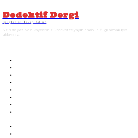
Dedektif Dergi
İpuçlarını Takip Edin!
Sizin de yazı ve hikayeleriniz Dedektif'te yayınlanabilir. Bilgi almak için
tıklayınız.
YAZARLAR
BLOG
HAKKIMIZDA
REKLAM
SIK SORULAN SORULAR:
DEDEKTIF’E HIKAYE GÖNDERMEK
DEDEKTIF’TE YAZAR OLMAK
POLISIYE DERGI SATIN AL
ÜYELIK SÖZLEŞMESI
GIZLILIK VE ÇEREZ POLITIKASI