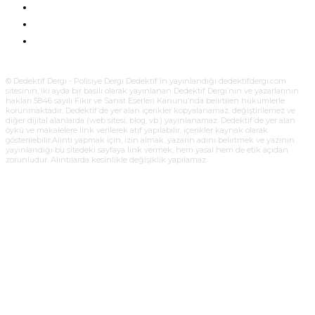
ÜYELIK AYDINLATMA METNI
KÜNYE
BIZE ULAŞIN
© Dedektif Dergi - Polisiye Dergi Dedektif’in yayınlandığı dedektifdergi.com
sitesinin, iki ayda bir basılı olarak yayınlanan Dedektif Dergi’nin ve yazarlarının
hakları 5846 sayılı Fikir ve Sanat Eserleri Kanunu’nda belirtilen hükümlerle
korunmaktadır. Dedektif’de yer alan içerikler kopyalanamaz, değiştirilemez ve
diğer dijital alanlarda (web sitesi, blog, vb.) yayınlanamaz. Dedektif’de yer alan
öykü ve makalelere link verilerek atıf yapılabilir, içerikler kaynak olarak
gösterilebilir.Alıntı yapmak için, izin almak, yazarın adını belirtmek ve yazının
yayınlandığı bu sitedeki sayfaya link vermek, hem yasal hem de etik açıdan
zorunludur. Alıntılarda kesinlikle değişiklik yapılamaz.