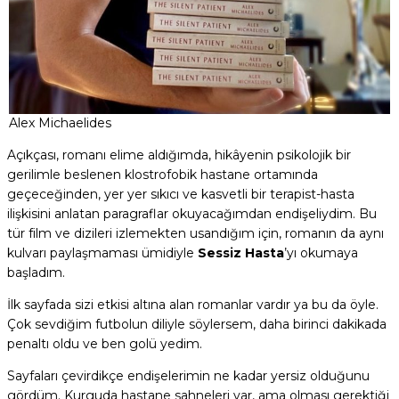
Alex Michaelides
Açıkçası, romanı elime aldığımda, hikâyenin psikolojik bir
gerilimle beslenen klostrofobik hastane ortamında
geçeceğinden, yer yer sıkıcı ve kasvetli bir terapist-hasta
ilişkisini anlatan paragraflar okuyacağımdan endişeliydim. Bu
tür film ve dizileri izlemekten usandığım için, romanın da aynı
kulvarı paylaşmaması ümidiyle
Sessiz Hasta
’yı okumaya
başladım.
İlk sayfada sizi etkisi altına alan romanlar vardır ya bu da öyle.
Çok sevdiğim futbolun diliyle söylersem, daha birinci dakikada
penaltı oldu ve ben golü yedim.
Sayfaları çevirdikçe endişelerimin ne kadar yersiz olduğunu
gördüm. Kurguda hastane sahneleri var, ama olması gerektiği