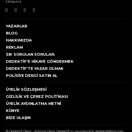
tıklayınız.
YAZARLAR
BLOG
HAKKIMIZDA
REKLAM
SIK SORULAN SORULAR:
DEDEKTIF’E HIKAYE GÖNDERMEK
DEDEKTIF’TE YAZAR OLMAK
POLISIYE DERGI SATIN AL
ÜYELIK SÖZLEŞMESI
GIZLILIK VE ÇEREZ POLITIKASI
ÜYELIK AYDINLATMA METNI
KÜNYE
BIZE ULAŞIN
© Dedektif Dergi - Polisiye Dergi Dedektif’in yayınlandığı dedektifdergi.com