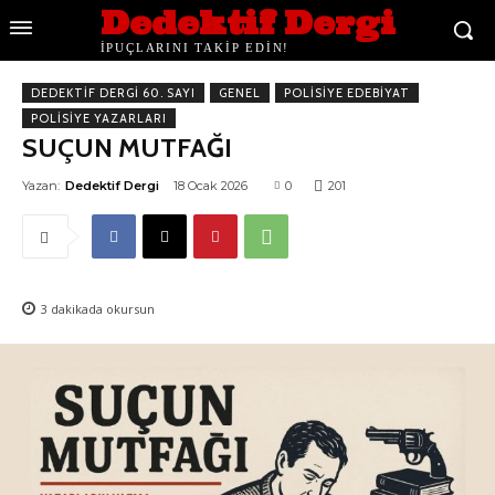
Dedektif Dergi
İPUÇLARINI TAKİP EDİN!
DEDEKTIF DERGI 60. SAYI
GENEL
POLISIYE EDEBIYAT
POLISIYE YAZARLARI
SUÇUN MUTFAĞI
Yazan:
Dedektif Dergi
18 Ocak 2026
0
201
3
dakikada okursun