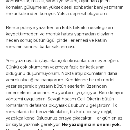
konuşmalar, müzik, sandalye sesleri, dışarıdan gelen
kornalar, gülüşmeler, yüksek sesli sohbetler beni yazmanın
melankolisinden koruyor. Yoksa depresif oluyorum.
Bence polisiye yazarken en kritik teknik meselegizemi
kaybettirmeden ve mantık hatası yapmadan olayların
neden sonuç bütünlüğü içinde ilerlemesi ve katilin
romanın sonuna kadar saklanması.
Yeni yazmaya başlayanlaraçok okusunlar demeyeceğim.
Çünkü çok okumanın yazmaya fazla bir katkısının
olduğunu düşünmüyorum. Nokta atışı okumaların daha
verimli olacağına inanıyorum. Kendilerine bir rol model
yazar seçerek o yazarın bütün eserlerini üzerinden
ilerlemelerini öneririm. Bu yöntem iyi çalışıyor. Ben de aynı
yöntemi uyguladım. Sevgili hocam Celil Oker’in bütün
romanlarını defalarca okuyarak üslubumu geliştirdim. İlk
romanlarda bir benzerlik olabilir, bu kötü bir şey değil,
yazdıkça kendi üslubunuz ortaya çıkacaktır. Her gün en az
bir sayfa yazmak gerekiyor.
Ne yazdığınızın önemi yok.