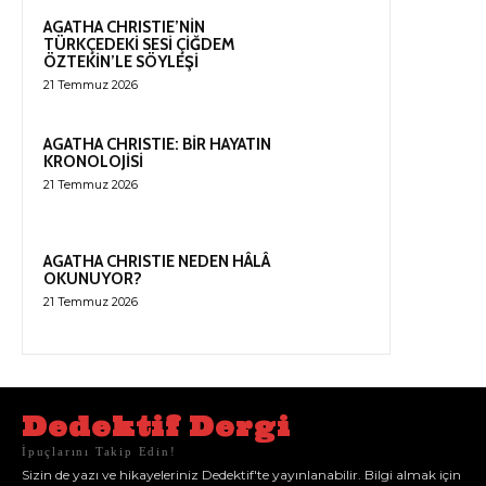
AGATHA CHRISTIE’NİN
TÜRKÇEDEKİ SESİ ÇİĞDEM
ÖZTEKİN’LE SÖYLEŞİ
21 Temmuz 2026
AGATHA CHRISTIE: BİR HAYATIN
KRONOLOJİSİ
21 Temmuz 2026
AGATHA CHRISTIE NEDEN HÂLÂ
OKUNUYOR?
21 Temmuz 2026
Dedektif Dergi
İpuçlarını Takip Edin!
Sizin de yazı ve hikayeleriniz Dedektif'te yayınlanabilir. Bilgi almak için