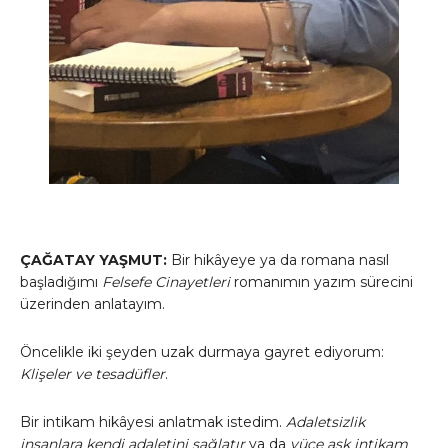
ÇAĞATAY YAŞMUT:
Bir hikâyeye ya da romana nasıl
başladığımı
Felsefe Cinayetleri
romanımın yazım sürecini
üzerinden anlatayım.
Öncelikle iki şeyden uzak durmaya gayret ediyorum:
Klişeler ve tesadüfler
.
Bir intikam hikâyesi anlatmak istedim.
Adaletsizlik
insanlara kendi adaletini sağlatır
ya da
yüce aşk intikam