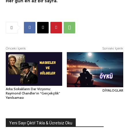
Her gün en az bir sayfa.
Önceki İçerik
Sonraki İçerik
Arka Sokakların Dar Vizyonu:
DİYALOGLAR
Raymond Chandler’ın “Gerçekçilik”
Yanılsaması
Yeni Sayı Çıktı! Tıkla & Ücretsiz Oku