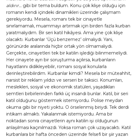
aldırır…
gibi bir tema buldum. Konu çok klişe olduğu için
romanın kendi içindeki dinamikleri üzerinde çalışmam
gerekiyordu. Mesela, romanı tek bir cinayetle
sınırlamamalı, muammayı artırmak için birden fazla kurban
yaratmalıydım. Bir seri katil hikâyesi. Ama yine çok klişe
olacaktı. Kurbanlar ‘Üçü benzemez’ olmalıydı. Yani,
görünürde aralarında hiçbir ortak yön olmamalıydı.
Gerçekte, cinayetleri tek bir katilin işlediği bilinmemeliydi.
Her cinayete ayrı bir soruşturma açılırsa, kurbanların
hayatlarını didikleyebilir, romanı sosyal konularla
derinleştirebilirdim. Kurbanlar kimdi? Mesela bir müteahhit,
narsist bir reklam yıldızı ve serseri bir taksici. Konumları,
meslekleri, sosyal ve ekonomik statüleri, yaşadıkları
semtleri birbirlerinden farklı üç insandı bunlar. Katil, bir seri
katil olduğunu göstermek istemiyordu. Polise meydan
okuma gibi bir niyeti yoktu. O örselenmiş biriydi. Tek derdi
intikam almaktı. Yakalanmak istemiyordu. Ama bir
noktadan sonra cinayetlerin aynı katilin işi olduğunun
anlaşılması kaçınılmazdı. Yoksa roman çok uzayacaktı. Katil
kurbanlara bir hafta önceden üzerinde felsefi bir şiir yazan