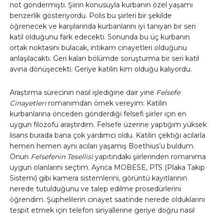
not göndermişti. Şiirin konusuyla kurbanın özel yaşamı
benzerlik gösteriyordu. Polis bu şiirleri bir şekilde
öğrenecek ve karşılarında kurbanlarını iyi tanıyan bir seri
katil olduğunu fark edecekti. Sonunda bu üç kurbanın
ortak noktasını bulacak, intikam cinayetleri olduğunu
anlaşılacaktı. Geri kalan bölümde soruşturma bir seri katil
avına dönüşecekti. Geriye katilin kim olduğu kalıyordu.
Araştırma sürecinin nasıl işlediğine dair yine
Felsefe
Cinayetleri
romanımdan örnek vereyim: Katilin
kurbanlarına önceden gönderdiği felsefi şiirler için en
uygun filozofu araştırdım. Felsefe üzerine yaptığım yüksek
lisans burada bana çok yardımcı oldu. Katilin çektiği acılarla
hemen hemen aynı acıları yaşamış Boethius’u buldum.
Onun
Felsefenin Tesellisi
yapıtındaki şiirlerinden romanıma
uygun olanlarını seçtim. Ayrıca MOBESE, PTS (Plaka Takip
Sistemi) gibi kamera sistemlerini, görüntü kayıtlarının
nerede tutulduğunu ve talep edilme prosedürlerini
öğrendim. Şüphelilerin cinayet saatinde nerede olduklarını
tespit etmek için telefon sinyallerine geriye doğru nasıl