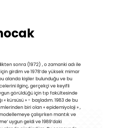
nocak
ikten sonra (1972) , o zamanki adı ile
için girdim ve 1978’de yüksek mimar
bu alanda kişiler bulunduğu ve bu
rini ilginç, gerçekçi ve keyifli
gun görüldüğü için tıp fakültesinde
 « kürsüsü » - başladım. 1983 de bu
lerinden biri olan « epidemiyoloji » ,
 modellemeye çalışırken mantık ve
ime’ uygun geldi ve 1989’daki