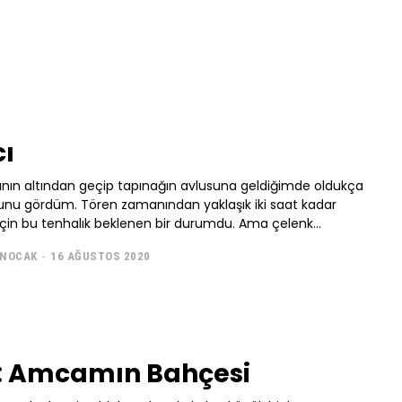
ı
ının altından geçip tapınağın avlusuna geldiğimde oldukça
ğunu gördüm. Tören zamanından yaklaşık iki saat kadar
çin bu tenhalık beklenen bir durumdu. Ama çelenk...
ENOCAK
-
16 AĞUSTOS 2020
: Amcamın Bahçesi