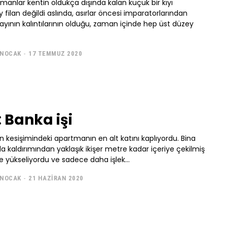
anlar kentin oldukça dışında kalan küçük bir kıyı
y filan değildi aslında, asırlar öncesi imparatorlarından
arayının kalıntılarının olduğu, zaman içinde hep üst düzey
ENOCAK
-
17 TEMMUZ 2020
 Banka işi
n kesişimindeki apartmanın en alt katını kaplıyordu. Bina
da kaldırımından yaklaşık ikişer metre kadar içeriye çekilmiş
e yükseliyordu ve sadece daha işlek...
ENOCAK
-
21 HAZIRAN 2020