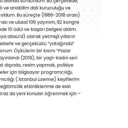
 alanda sürdürdüm. Bu çerçevede,
lı ve anabilim dalı kuruculuğu ve
i oldum. Bu süreçte (1986-2018 arası)
rası ve ulusal 106 yayınım, 92 kongre
de 10 ödül ve başarı belgesi aldım.
ya absürd) olarak yetmişli yılların
k felsefe ve gerçeküstü “yatağında”
yorum. Öykülerin bir kısmı “Pazar
yınlandı (2019), bir yaşlı-kadın seri
at dışında, resim yapmak, polisiye
ler için bilgisayar programcılığı,
cılığı ( İstanbul üzerine) keyiflerim
 eğitimcilik etkinliklerime de eski
raz da yeni konular öğrenmek için –