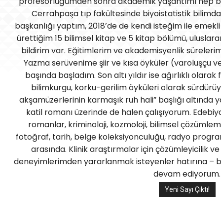
profesörlüğümden sonra akademik yaşantımı hep bu
Cerrahpaşa tıp fakültesinde biyoistatistik bilimda
başkanlığı yaptım, 2018’de de kendi isteğim ile emekl
ürettiğim 15 bilimsel kitap ve 5 kitap bölümü, uluslara
bildirim var. Eğitimlerim ve akademisyenlik sürelerim
Yazma serüvenime şiir ve kısa öyküler (varoluşçu ve
başında başladım. Son altı yıldır ise ağırlıklı olara
bilimkurgu, korku-gerilim öyküleri olarak sürdürü
akşamüzerlerinin karmaşık ruh hali” başlığı altında ya
katil romanı üzerinde de halen çalışıyorum. Edebiy
romanlar, kriminoloji, kozmoloji, bilimsel çözümleme
fotoğraf, tarih, belge koleksiyonculuğu, radyo program
arasında. Klinik araştırmalar için çözümleyicilik ve
deneyimlerimden yararlanmak isteyenler hatırına – bi
devam ediyorum.
Yeni Sayı Çıktı!