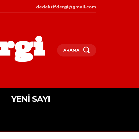
dedektifdergi@gmail.com
rgi
ARAMA
YENI SAYI