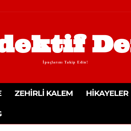
dektif De
İpuçlarını Takip Edin!
E
ZEHIRLI KALEM
HIKAYELER
G