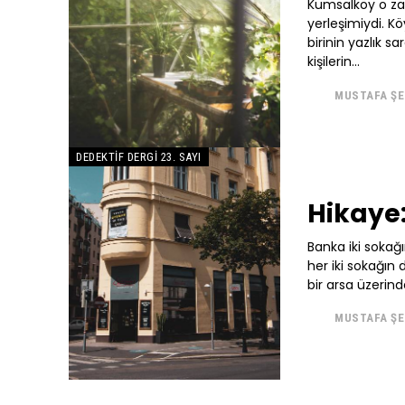
Kumsalköy o zam
yerleşimiydi. Kö
birinin yazlık s
kişilerin...
MUSTAFA Ş
DEDEKTIF DERGI 23. SAYI
Hikaye:
Banka iki sokağı
her iki sokağın 
bir arsa üzerind
MUSTAFA Ş