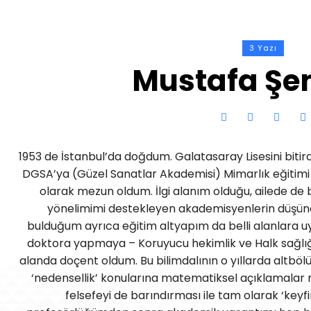
3 Yazı
Mustafa Şe
1953 de İstanbul’da doğdum. Galatasaray Lisesini bitird
DGSA’ya (Güzel Sanatlar Akademisi) Mimarlık eğitimi 
olarak mezun oldum. İlgi alanım olduğu, ailede de 
yönelimimi destekleyen akademisyenlerin düşüncele
bulduğum ayrıca eğitim altyapım da belli alanlara uy
doktora yapmaya – Koruyucu hekimlik ve Halk sağlığı
alanda doçent oldum. Bu bilimdalının o yıllarda altbölüm
‘nedensellik’ konularına matematiksel açıklamalar
felsefeyi de barındırması ile tam olarak ‘keyf