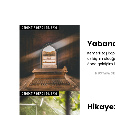
DEDEKTIF DERGI 25. SAYI
Yabanc
Kemerli taş kap
az kişinin oldu
önce geldiğim i
MUSTAFA Ş
DEDEKTIF DERGI 24. SAYI
Hikaye