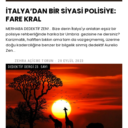
İTALYA’DAN BİR SİYASİ POLİSİYE:
FARE KRAL
MERHABA DEDEKTİF ZEN!... Bize derin İtalya'yı anlatan eşsiz bir
polisiye rehberliğinde harika bir Umbria gezisine ne dersiniz?
Karizmatik, hafiften bıkkın ama tam da vazgeçmemiş, üzerine
doğu kaderciliğine benzer bir bilgelik sinmiş dedektif Aurelio
Zen...
ZEHRA AÇICBE TORUN
-
20 EYLÜL 2023
DEDEKTIF DERGI 23. SAYI