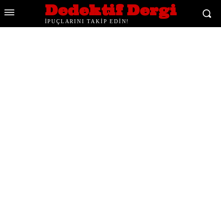
Dedektif Dergi
İPUÇLARINI TAKİP EDİN!