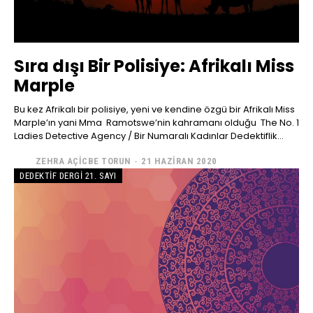
Sıra dışı Bir Polisiye: Afrikalı Miss
Marple
Bu kez Afrikalı bir polisiye, yeni ve kendine özgü bir Afrikalı Miss
Marple’ın yani Mma Ramotswe’nin kahramanı olduğu The No. 1
Ladies Detective Agency / Bir Numaralı Kadınlar Dedektiflik...
ZEHRA AÇICBE TORUN
-
21 HAZIRAN 2020
DEDEKTIF DERGI 21. SAYI