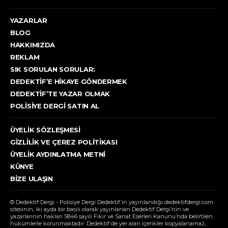
YAZARLAR
BLOG
HAKKIMIZDA
REKLAM
SIK SORULAN SORULAR:
DEDEKTIF’E HIKAYE GÖNDERMEK
DEDEKTIF’TE YAZAR OLMAK
POLISIYE DERGI SATIN AL
ÜYELIK SÖZLEŞMESI
GIZLILIK VE ÇEREZ POLITIKASI
ÜYELIK AYDINLATMA METNI
KÜNYE
BIZE ULAŞIN
© Dedektif Dergi - Polisiye Dergi Dedektif’in yayınlandığı dedektifdergi.com
sitesinin, iki ayda bir basılı olarak yayınlanan Dedektif Dergi’nin ve
yazarlarının hakları 5846 sayılı Fikir ve Sanat Eserleri Kanunu’nda belirtilen
hükümlerle korunmaktadır. Dedektif’de yer alan içerikler kopyalanamaz,