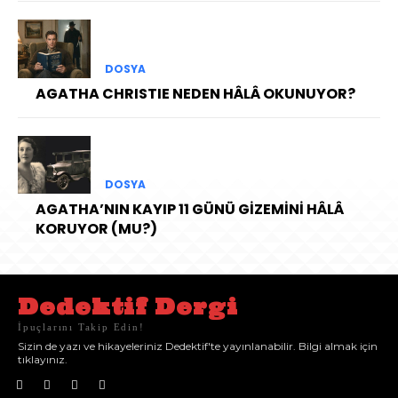
DOSYA
AGATHA CHRISTIE NEDEN HÂLÂ OKUNUYOR?
DOSYA
AGATHA’NIN KAYIP 11 GÜNÜ GİZEMİNİ HÂLÂ
KORUYOR (MU?)
Dedektif Dergi
İpuçlarını Takip Edin!
Sizin de yazı ve hikayeleriniz Dedektif'te yayınlanabilir. Bilgi almak için
tıklayınız.