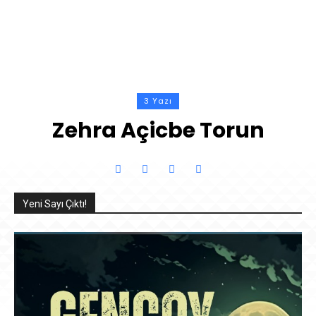
3 Yazı
Zehra Açicbe Torun
Yeni Sayı Çıktı!