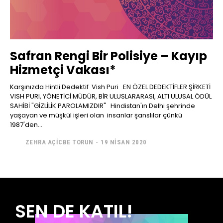
Safran Rengi Bir Polisiye – Kayıp
Hizmetçi Vakası*
Karşınızda Hintli Dedektif Vish Puri EN ÖZEL DEDEKTİFLER ŞİRKETİ
VISH PURI, YÖNETİCİ MÜDÜR, BİR ULUSLARARASI, ALTI ULUSAL ÖDÜL
SAHİBİ "GİZLİLİK PAROLAMIZDIR" Hindistan'ın Delhi şehrinde
yaşayan ve müşkül işleri olan insanlar şanslılar çünkü
1987'den...
ZEHRA AÇICBE TORUN
-
19 NISAN 2020
SEN DE KATIL!