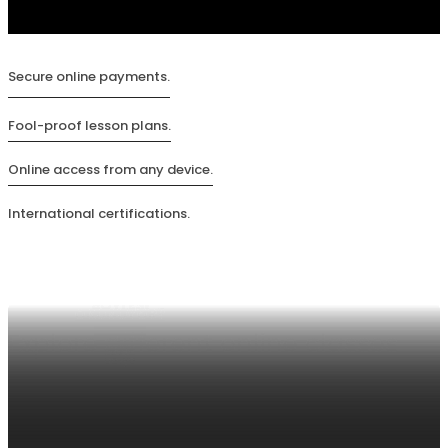
Secure online payments.
Fool-proof lesson plans.
Online access from any device.
International certifications.
AGATHA CHRISTIE
DOSYASI
AGATHA CHRISTIE’NİN
TÜRKÇEDEKİ SESİ
AGATHA CHRISTIE: BİR
AGATHA CHRISTIE
ÇİĞDEM ÖZTEKİN’LE
Editörden
HAYATIN KRONOLOJİSİ
NEDEN HÂLÂ
SÖYLEŞİ
OKUNUYOR?
Explore different online classes
Dosya
Dosya
Dosya