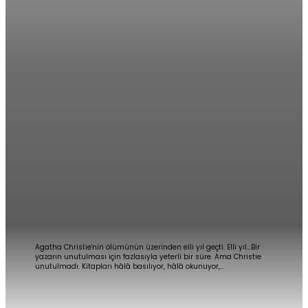
AGATHA CHRISTIE DOSYASI
Agatha Christie'nin ölümünün üzerinden elli yıl geçti. Elli yıl…Bir
yazarın unutulması için fazlasıyla yeterli bir süre. Ama Christie
unutulmadı. Kitapları hâlâ basılıyor, hâlâ okunuyor,...