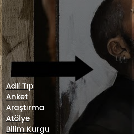
Choose a course to start
attending
Adli Tıp
Anket
Araştırma
Atölye
Bilim Kurgu