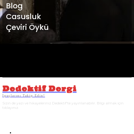
Blog
Casusluk
Çeviri Öykü
Dedektif Dergi
İpuçlarını Takip Edin!
Sizin de yazı ve hikayeleriniz Dedektif'te yayınlanabilir. Bilgi almak için
tıklayınız.
YAZARLAR