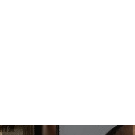
40+ Online Classes
Currently available
35+ Different Tutors
Experienced professionally
15 Minute Classes
Watch at your own pace