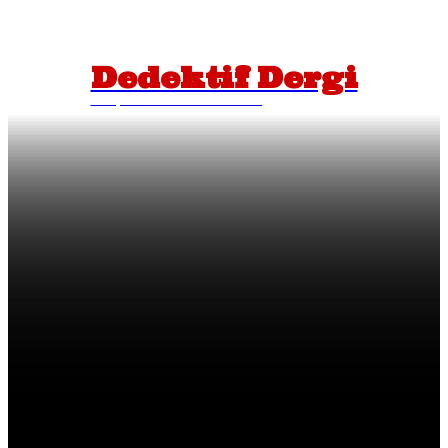
Dedektif Dergi
İPUÇLARINI TAKİP EDİN!
SEIZE THE DAY
Pursue your ambitions.