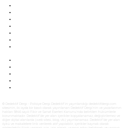
BLOG
HAKKIMIZDA
REKLAM
SIK SORULAN SORULAR:
DEDEKTIF’E HIKAYE GÖNDERMEK
DEDEKTIF’TE YAZAR OLMAK
POLISIYE DERGI SATIN AL
ÜYELIK SÖZLEŞMESI
GIZLILIK VE ÇEREZ POLITIKASI
ÜYELIK AYDINLATMA METNI
KÜNYE
BIZE ULAŞIN
© Dedektif Dergi - Polisiye Dergi Dedektif’in yayınlandığı dedektifdergi.com
sitesinin, iki ayda bir basılı olarak yayınlanan Dedektif Dergi’nin ve yazarlarının
hakları 5846 sayılı Fikir ve Sanat Eserleri Kanunu’nda belirtilen hükümlerle
korunmaktadır. Dedektif’de yer alan içerikler kopyalanamaz, değiştirilemez ve
diğer dijital alanlarda (web sitesi, blog, vb.) yayınlanamaz. Dedektif’de yer alan
öykü ve makalelere link verilerek atıf yapılabilir, içerikler kaynak olarak
gösterilebilir.Alıntı yapmak için, izin almak, yazarın adını belirtmek ve yazının