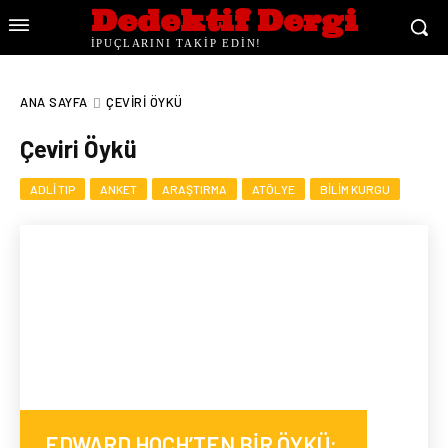
Dedektif Dergi
İPUÇLARINI TAKİP EDİN!
ANA SAYFA
ÇEVIRI ÖYKÜ
Çeviri Öykü
ADLI TIP
ANKET
ARAŞTIRMA
ATÖLYE
BILIM KURGU
EDWARD HOCH’TEN BİR ÖYKÜ: