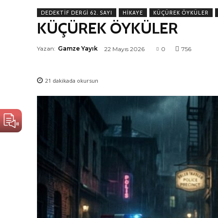
DEDEKTIF DERGI 62. SAYI
HIKAYE
KÜÇÜREK ÖYKÜLER
KÜÇÜREK ÖYKÜLER
Yazan:
Gamze Yayık
22 Mayıs 2026
0
756
21
dakikada okursun