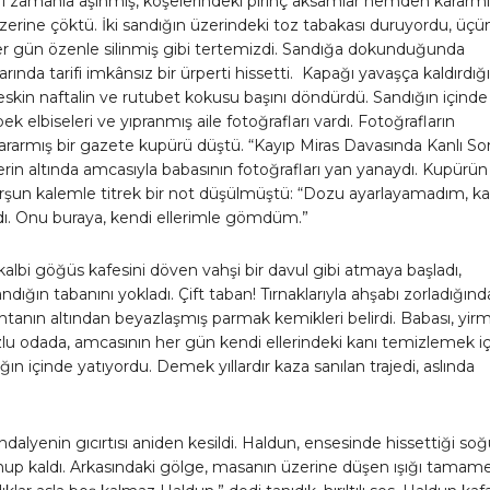
arı zamanla aşınmış, köşelerindeki pirinç aksamlar nemden kararmış
üzerine çöktü. İki sandığın üzerindeki toz tabakası duruyordu, üç
er gün özenle silinmiş gibi tertemizdi. Sandığa dokunduğunda
rında tarifi imkânsız bir ürperti hissetti. Kapağı yavaşça kaldırdığ
skin naftalin ve rutubet kokusu başını döndürdü. Sandığın içinde
ek elbiseleri ve yıpranmış aile fotoğrafları vardı. Fotoğrafların
ararmış bir gazete kupürü düştü. “Kayıp Miras Davasında Kanlı So
berin altında amcasıyla babasının fotoğrafları yan yanaydı. Kupürün
rşun kalemle titrek bir not düşülmüştü: “Dozu ayarlayamadım, ka
. Onu buraya, kendi ellerimle gömdüm.”
albi göğüs kafesini döven vahşi bir davul gibi atmaya başladı,
ndığın tabanını yokladı. Çift taban! Tırnaklarıyla ahşabı zorladığınd
htanın altından beyazlaşmış parmak kemikleri belirdi. Babası, yirm
ozlu odada, amcasının her gün kendi ellerindeki kanı temizlemek iç
ığın içinde yatıyordu. Demek yıllardır kaza sanılan trajedi, aslında
ndalyenin gıcırtısı aniden kesildi. Haldun, ensesinde hissettiği so
nup kaldı. Arkasındaki gölge, masanın üzerine düşen ışığı tamam