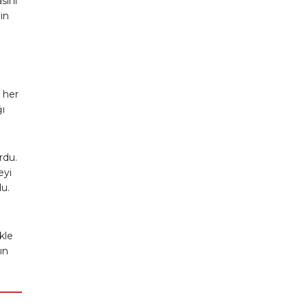
sını
in
k her
ğı
rdu.
eyi
du.
kle
ın