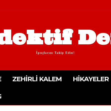
dektif De
İpuçlarını Takip Edin!
E
ZEHIRLI KALEM
HIKAYELER
G