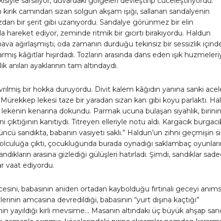
isiyle sarsılıyor, duvardaki gölgeleri devleştirip cüceleştiriyordu.
kırık camından sızan solgun akşam ışığı, sallanan sandalyenin
dan bir şerit gibi uzanıyordu. Sandalye görünmez bir elin
 hareket ediyor, zeminde ritmik bir gıcırtı bırakıyordu. Haldun
hava ağırlaşmıştı, oda zamanın durduğu tekinsiz bir sessizlik içind
armış kâğıtlar hışırdadı. Tozların arasında dans eden ışık huzmeleri
ik anıları ayaklarının tam altındaydı.
ilmiş bir hokka duruyordu. Divit kalem kâğıdın yanına sanki acel
ı. Mürekkep lekesi taze bir yaradan sızan kan gibi koyu parlaktı. H
lekenin kenarına dokundu. Parmak ucuna bulaşan siyahlık, birini
 çıktığının kanıtıydı. Titreyen elleriyle notu aldı. Kargacık burgacı
ncü sandıkta, babanın vasiyeti saklı.” Haldun’un zihni geçmişin sis
yolculuğa çıktı, çocukluğunda burada oynadığı saklambaç oyunların
ndıkların arasına gizlediği gülüşleri hatırladı. Şimdi, sandıklar sad
lar vaat ediyordu.
ncesini, babasının aniden ortadan kaybolduğu fırtınalı geceyi anıms
elerinin amcasına devredildiği, babasının “yurt dışına kaçtığı”
inin yayıldığı kirli mevsime… Masanın altındaki üç büyük ahşap san