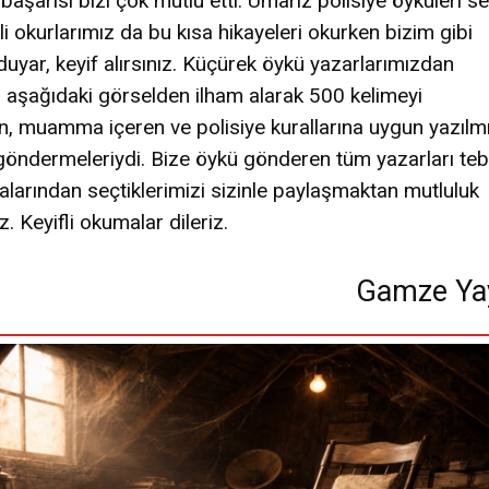
 başarısı bizi çok mutlu etti. Umarız polisiye öyküleri s
li okurlarımız da bu kısa hikayeleri okurken bizim gibi
uyar, keyif alırsınız. Küçürek öykü yazarlarımızdan
; aşağıdaki görselden ilham alarak 500 kelimeyi
, muamma içeren ve polisiye kurallarına uygun yazılm
göndermeleriydi. Bize öykü gönderen tüm yazarları teb
ralarından seçtiklerimizi sizinle paylaşmaktan mutluluk
. Keyifli okumalar dileriz.
Gamze Ya