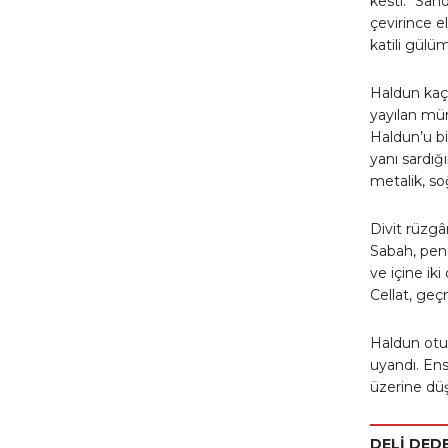
kesti. “Sand
çevirince e
katili gülü
Haldun kaçm
yayılan mü
Haldun’u bi
yanı sardığ
metalik, soğ
Divit rüzgâ
Sabah, pen
ve içine ik
Cellat, ge
Haldun otur
uyandı. Ens
üzerine dü
DELİ DED