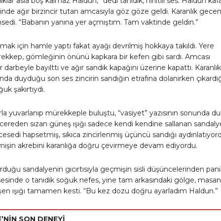
ıklar asla boş kalmaz Haldun,” dedi tanıdık, hırıltılı ses. Haldun kafa
linde ağır birzincir tutan amcasıyla göz göze geldi. Karanlık gecen
msedi. “Babanın yanına yer açmıştım. Tam vaktinde geldin.”
ak için hamle yaptı fakat ayağı devrilmiş hokkaya takıldı. Yere
rekkep, gömleğinin önünü kapkara bir kefen gibi sardı. Amcası
r darbeyle bayılttı ve ağır sandık kapağını üzerine kapattı. Karanlı
ında duyduğu son ses zincirin sandığın etrafına dolanırken çıkardı
uk şakırtıydı.
rla yuvarlanıp mürekkeple buluştu, “vasiyet” yazısının sonunda du
cereden sızan güneş ışığı sadece kendi kendine sallanan sandaly
i cesedi hapsetmiş, sıkıca zincirlenmiş üçüncü sandığı aydınlatıyor
çmişin akrebini karanlığa doğru çevirmeye devam ediyordu.
duğu sandalyenin gıcırtısıyla geçmişin sisli düşüncelerinden pani
esinde o tanıdık soğuk nefes, yine tam arkasındaki gölge, masan
şen ışığı tamamen kesti. “Bu kez dozu doğru ayarladım Haldun.”
E’NİN SON DENEYİ