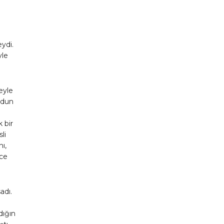
eydi.
yle
eyle
aldun
n
k bir
li
ı,
ece
adı.
dığın