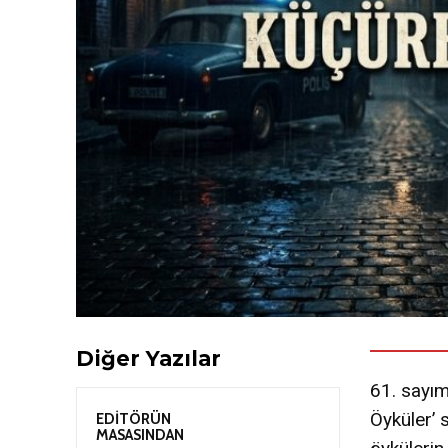
Diğer Yazılar
61. sayım
Öyküler’ 
EDİTÖRÜN
MASASINDAN