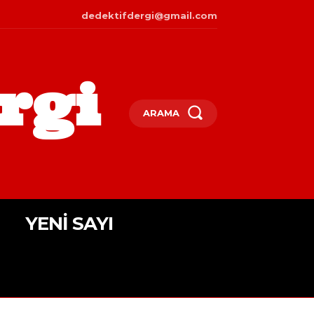
dedektifdergi@gmail.com
rgi
ARAMA
YENI SAYI