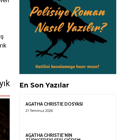
even
ış
rik
yık
En Son Yazılar
AGATHA CHRISTIE DOSYASI
21 Temmuz 2026
AGATHA CHRISTIE’NİN