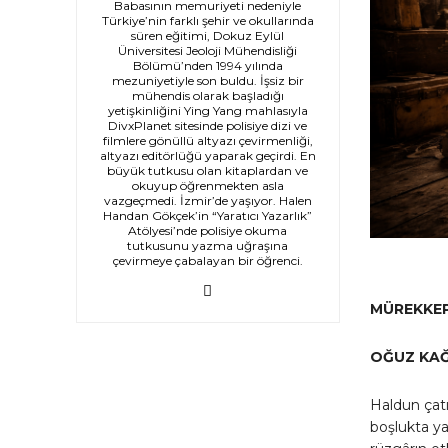
Babasının memuriyeti nedeniyle
Türkiye’nin farklı şehir ve okullarında
süren eğitimi, Dokuz Eylül
Üniversitesi Jeoloji Mühendisliği
Bölümü’nden 1994 yılında
mezuniyetiyle son buldu. İşsiz bir
mühendis olarak başladığı
yetişkinliğini Ying Yang mahlasıyla
DivxPlanet sitesinde polisiye dizi ve
filmlere gönüllü altyazı çevirmenliği,
altyazı editörlüğü yaparak geçirdi. En
büyük tutkusu olan kitaplardan ve
okuyup öğrenmekten asla
vazgeçmedi. İzmir’de yaşıyor. Halen
Handan Gökçek’in “Yaratıcı Yazarlık”
Atölyesi’nde polisiye okuma
tutkusunu yazma uğraşına
çevirmeye çabalayan bir öğrenci.
MÜREKKEP
OĞUZ KA
Haldun çatı
boşlukta ya