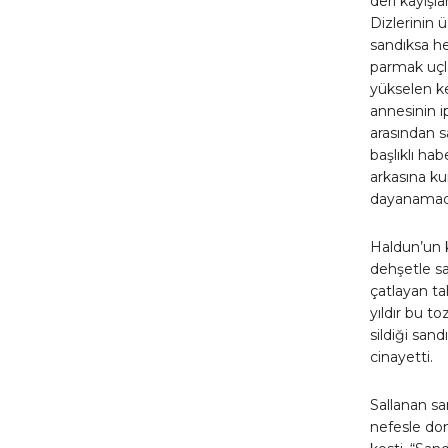
deri kayışl
Dizlerinin 
sandıksa h
parmak uçla
yükselen ke
annesinin ip
arasından s
başlıklı ha
arkasına ku
dayanamadı
Haldun’un k
dehşetle sa
çatlayan ta
yıldır bu t
sildiği sand
cinayetti.
Sallanan sa
nefesle do