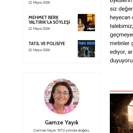
öykülerin
22 Mayıs 2026
siz değer
heyecan d
MEHMET BERK
YALTIRIK’LA SÖYLEŞİ
talebimiz
22 Mayıs 2026
geçmeyen
metinler 
TATİL VE POLİSİYE
22 Mayıs 2026
ediyor, a
duyuyoruz
Gamze Yayık
Gamze Yayık. 1972 yılında doğdu.