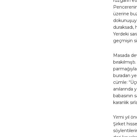
rüzgârın etk
Pencerenin 
üzerine buz
dokunuşuyla
duraksadı, 
Yerdeki sar
geçmişin sil
Masada devr
bırakılmışt
parmağıyla 
buradan yeni
cümle: “Üçü
anılarında 
babasının sa
karanlık sır
Yirmi yıl ö
Şirket hiss
söylentiler