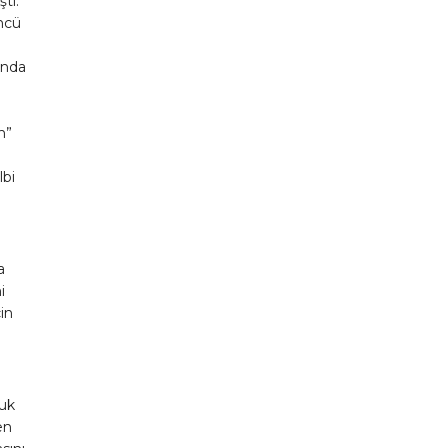
tı.
üncü
ında
n”
lbi
a
i
in
ğuk
en