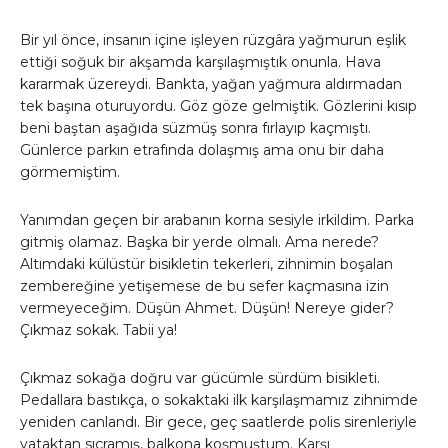
Bir yıl önce, insanın içine işleyen rüzgâra yağmurun eşlik
ettiği soğuk bir akşamda karşılaşmıştık onunla. Hava
kararmak üzereydi. Bankta, yağan yağmura aldırmadan
tek başına oturuyordu. Göz göze gelmiştik. Gözlerini kısıp
beni baştan aşağıda süzmüş sonra fırlayıp kaçmıştı.
Günlerce parkın etrafında dolaşmış ama onu bir daha
görmemiştim.
Yanımdan geçen bir arabanın korna sesiyle irkildim. Parka
gitmiş olamaz. Başka bir yerde olmalı. Ama nerede?
Altımdaki külüstür bisikletin tekerleri, zihnimin boşalan
zembereğine yetişemese de bu sefer kaçmasına izin
vermeyeceğim. Düşün Ahmet. Düşün! Nereye gider?
Çıkmaz sokak. Tabii ya!
Çıkmaz sokağa doğru var gücümle sürdüm bisikleti.
Pedallara bastıkça, o sokaktaki ilk karşılaşmamız zihnimde
yeniden canlandı. Bir gece, geç saatlerde polis sirenleriyle
yataktan sıçramış, balkona koşmuştum. Karşı