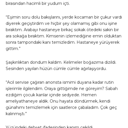
birasından hacimli bir yudum içti.
“Eşimin soru dolu bakışlarını, yerde kocaman bir çukur vardı
diyerek geçiştirdim ve hiçbir şey olamamış gibi onu işine
bıraktım. Arabayı hastaneye birkaç sokak ötedeki sakin bir
ara sokağa bıraktım. Kimsenin izlemediğine emin olduktan
sonra tampondaki kanı temizledim. Hastaneye yürüyerek
gittim.”
Şaşkınlıktan dondum kaldım. Kelimeler boğazıma dizildi.
Sesinden yayılan hüzün cümle cümle ağırlaşıyordu.
“Acil servise çağıran anonsta ismimi duyana kadar rutin
işlerimle ilgilendim. Oraya gittiğimde ne göreyim? Sabah
ezdiğim çocuk kanlar içinde sedyede. Hemen
ameliyathaneye aldık. Onu hayata döndürmek, kendi
günahımı temizlemek için saatlerce çabaladım. Çok geç
kalınmıştı.”
Yüzündeki dehşet ifadesinden kanım çekildi.