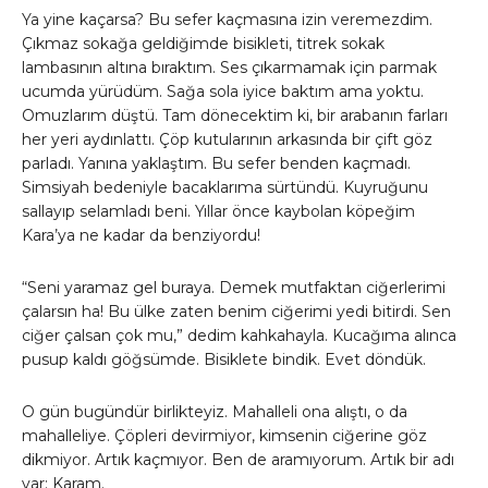
Ya yine kaçarsa? Bu sefer kaçmasına izin veremezdim.
Çıkmaz sokağa geldiğimde bisikleti, titrek sokak
lambasının altına bıraktım. Ses çıkarmamak için parmak
ucumda yürüdüm. Sağa sola iyice baktım ama yoktu.
Omuzlarım düştü. Tam dönecektim ki, bir arabanın farları
her yeri aydınlattı. Çöp kutularının arkasında bir çift göz
parladı. Yanına yaklaştım. Bu sefer benden kaçmadı.
Simsiyah bedeniyle bacaklarıma sürtündü. Kuyruğunu
sallayıp selamladı beni. Yıllar önce kaybolan köpeğim
Kara’ya ne kadar da benziyordu!
“Seni yaramaz gel buraya. Demek mutfaktan ciğerlerimi
çalarsın ha! Bu ülke zaten benim ciğerimi yedi bitirdi. Sen
ciğer çalsan çok mu,” dedim kahkahayla. Kucağıma alınca
pusup kaldı göğsümde. Bisiklete bindik. Evet döndük.
O gün bugündür birlikteyiz. Mahalleli ona alıştı, o da
mahalleliye. Çöpleri devirmiyor, kimsenin ciğerine göz
dikmiyor. Artık kaçmıyor. Ben de aramıyorum. Artık bir adı
var: Karam.