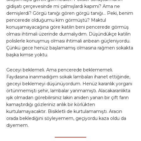
gidişatı çerçevesinde mi çalmışlardı kapımı? Ama ne
demişlerdi? Görgü tanığı gören görgü tanığı… Peki, benim
pencerede olduğumu kim görmüştü? Maktul
konuşamayacağına göre katilin beni pencerede görmüş
olması ihtimali üzerinde durmalıydım. Düşündükçe katilin
polislerle konuşmuş olması ihtimali anbean güçleniyordu.
Çünkü gece henüz başlamamış olmasına rağmen sokakta
başka kimse yoktu.
Geceyi beklemeli. Ama pencerede beklememeli.
Faydasına inanmadığım sokak lambaları ihanet ettiğinde,
geceyi beklemeyi düşünüyordum. Henüz karanlık yorganı
örtünmemişti şehir, lambalar yanmamıştı. Alacakaranlıkta
ışık olmadan görebilirsiniz lakin aniden yanan bir çift farın
kamaştırdığı gözleriniz anlık bir körlükten
kurtulamayacaktır. Bisikletli de kurtulamamıştı. Aracın
orada beklediğini söyleyemem, geçiyordu kaza oldu da
diyemem.