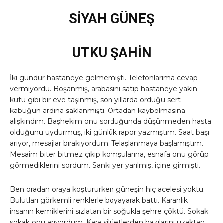
SİYAH GÜNEŞ
UTKU ŞAHİN
İki gündür hastaneye gelmemişti. Telefonlarıma cevap
vermiyordu.
Boşanmış, arabasını satıp hastaneye yakın
kutu gibi bir eve taşınmış, son yıllarda ördüğü sert
kabuğun ardına saklanmıştı. Ortadan kaybolmasına
alışkındım. Başhekim onu sorduğunda düşünmeden hasta
olduğunu uydurmuş, iki günlük rapor yazmıştım. Saat başı
arıyor, mesajlar bırakıyordum. Telaşlanmaya başlamıştım.
Mesaim biter bitmez çıkıp komşularına, esnafa onu görüp
görmediklerini sordum. Sanki yer yarılmış, içine girmişti.
Ben oradan oraya koştururken güneşin hiç acelesi yoktu.
Bulutları görkemli renklerle boyayarak battı. Karanlık
insanın kemiklerini sızlatan bir soğukla şehre çöktü. Sokak
sokak onu arıyordum. Kara silüetlerden bazılarını uzaktan