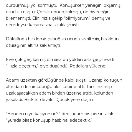
durdurmuş, yol sormuştu. Konuşurken yanağını okşamış,
elini tutmuştu. Çocuk donup kalmıştı, ne diyeceğini
bilememişti. Elini hızla çekip “bilmiyorum” demiş ve
neredeyse kaçarcasına uzaklaşmıştı.
Dükkânda bir demir çubuğun ucunu sivriltmiş, bisikletin
oturağının altına saklamıştı.
Eve çok geç kalmış olmasa bu yoldan asla geçmezdi.
“Hızla geçerim,” diye düşündü. Pedallara yüklendi.
Adamı uzaktan gördüğünde kalbi sıkıştı. Uzanıp koltuğun
altından demir çubuğu aldı, cebine attı. Tam hızlanıp
uzaklaşacakken adam birden üzerine atıldı, kolundan
yakaladı. Bisiklet devrildi. Çocuk yere düştü.
“Benden niye kaçıyorsun?” dedi adam pis pis sırıtarak.
“Şurada biraz konuşup hasbıhal edecektik.”