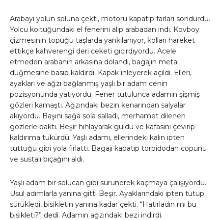
Arabayı yolun soluna çekti, motoru kapatıp farları söndürdü.
Yolcu koltuğundaki el fenerini alıp arabadan indi. Kovboy
çizmesinin topuğu taşlarda yankılanıyor, kolları hareket
ettikçe kahverengi deri ceketi gıcırdıyordu. Acele
etmeden arabanın arkasına dolandı, bagajın metal
düğmesine basıp kaldırdı. Kapak inleyerek açıldı. Elleri,
ayakları ve ağzı bağlanmış yaşlı bir adam cenin
pozisyonunda yatıyordu. Fener tutulunca adamın şişmiş
gözleri kamaştı. Ağzındaki bezin kenarından salyalar
akıyordu. Başını sağa sola salladı, merhamet dilenen
gözlerle baktı. Beşir hıhlayarak güldü ve kafasını çevirip
kaldırıma tükürdü. Yaşlı adamı, ellerindeki kalın ipten
tuttuğu gibi yola fırlattı. Bagajı kapatıp torpidodan copunu
ve sustalı bıçağını aldı.
Yaşlı adam bir solucan gibi sürünerek kaçmaya çalışıyordu.
Usul adımlarla yanına gitti Beşir. Ayaklarındaki ipten tutup
sürükledi, bisikletin yanına kadar çekti. “Hatırladın mı bu
bisikleti?” dedi. Adamın ağzındaki bezi indirdi.