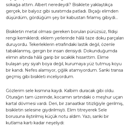
sokağa attım. Albert neredeydi? Bisiklete yaklaştıkça
gerçek, bir balyoz gibi suratımda patladı. Bıçağı elimden
düşürdüm, gördüğüm şey bir kabustan fırlamış gibiydi…
​Bisikletin metal olması gereken boruları pürüzsüz, fildişi
rengi kemiklerdi; eklem yerlerinde hâlâ taze doku parçaları
duruyordu. Tekerleklerin etrafındaki lastik değil, özenle
tabaklanmış, gergin bir insan derisiydi. Dokunduğumda
elimin altında hâlâ garip bir sıcaklık hissettim. Elime
bulaşan şey siyah boya değil, kurumaya yüz tutmuş koyu
bir kandı. Nefes alamıyor, çığlık atamıyordum. Sanki transa
geçmiş gibi bisikleti inceliyordum.
​Gözlerim sele kısmına kaydı. Kalbim duracak gibi oldu.
Oturağın tam üzerinde, kocamın sırtındaki o meşhur uçan
kartal dövmesi vardı. Deri, bir zanaatkar titizliğiyle gerilmiş,
bisikletin selesine giydirilmişti. Elim titreyerek Sele
borusuna iliştirilmiş küçük notu aldım. Yazı, sanki bir
kutlama kartı kadar neşeliydi: