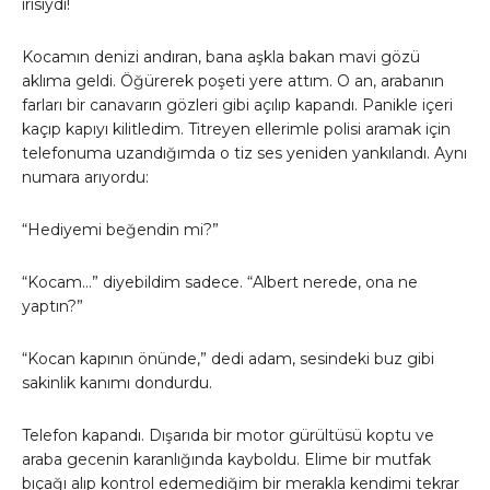
irisiydi!
​Kocamın denizi andıran, bana aşkla bakan mavi gözü
aklıma geldi. Öğürerek poşeti yere attım. O an, arabanın
farları bir canavarın gözleri gibi açılıp kapandı. Panikle içeri
kaçıp kapıyı kilitledim. Titreyen ellerimle polisi aramak için
telefonuma uzandığımda o tiz ses yeniden yankılandı. Aynı
numara arıyordu:
​“Hediyemi beğendin mi?”
​“Kocam…” diyebildim sadece. “Albert nerede, ona ne
yaptın?”
​“Kocan kapının önünde,” dedi adam, sesindeki buz gibi
sakinlik kanımı dondurdu.
​Telefon kapandı. Dışarıda bir motor gürültüsü koptu ve
araba gecenin karanlığında kayboldu. Elime bir mutfak
bıçağı alıp kontrol edemediğim bir merakla kendimi tekrar