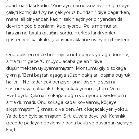
apartmandaki kadın, “Yine aynı namussuz evime girmeye
çalıştı komşular! Ay ne çekiyoruz bundan,” diye bağırırken,
mahalleli bir yandan kadını sakinleştiriyor bir yandan da
devrilen çöp bidonlarını kaldırıyordu. Polis memurları,
hırsızın ne tarafa gittiğini sordu. Herkes farklı yönleri
gösterince, kalakalmış, araştıracaklarını söyleyip gitmişlerdi.
Onu polisten önce bulmayı umut ederek yatağa dönmüş
ama tüm gece ‘O muydu acaba gelen?’ diye
düşünmekten uyuyamamıştım. Montumu giyip sokağa
çıkmış, ‘Beni baştan aşağıya süzen bakışları, başına buyruk
halleri… Ne kadar çok benziyor ona,’ diyen iç sesimi
susturmaya çalışarak birkaç sokak yürümüştüm. Ve o…
Evet oydu! Çıkmaz sokağa doğru yürüyordu. Seslendim
ama durmadı. Onu sokağa kadar kovalamış, köşeye
sıkıştırmıştım. Çıkmaz, o ve ben. Artık kaçacak yeri yoktu.
Ya da ben öyle sanmıştım. Sırtı duvara dayalıydı. Karanlık
gecede parlayan gözleriyle bana baktı ve duvardan sıçrayıp
kaçtı.