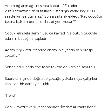
Adam oğlanın ağzını sıkıca kapattı. “Elimden
kurtulamazsın,” dedi fısıltıyla. “İstediğin kadar bağır. Bu
saatte kimse duymaz.” Sonra sırıtarak ekledi: “Kaç çocuğun
tadına baktım ben burada… biliyor musun?”
Çocuk, elindeki demiri usulca kavradı. Ve bütün gücüyle
adamın bacağına sapladı.
Adam çığlık attı. “Yandım anam! Ne yaptın sen orospu
çocuğu!”
Sendelediği anda çocuk bir tekme de karnına savurdu.
Sapık kan içinde doğrulup çocuğu yakalamaya çalışırken
kapı sert bir darbeyle kırıldı.
“Polis!”
Çocuk avazı çıktığı kadar bağırdı: “İmdat! Kurtarın beni!”