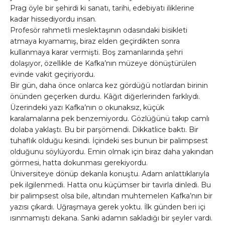
Prag öyle bir şehirdi ki sanatı, tarihi, edebiyatı iliklerine
kadar hissediyordu insan.
Profesör rahmetli meslektaşının odasındaki bisikleti
atmaya kıyamamış, biraz elden geçirdikten sonra
kullanmaya karar vermişti. Boş zamanlarında şehri
dolaşıyor, özellikle de Kafka’nın müzeye dönüştürülen
evinde vakit geçiriyordu.
Bir gün, daha önce onlarca kez gördüğü notlardan birinin
önünden geçerken durdu. Kâğıt diğerlerinden farklıydı.
Üzerindeki yazı Kafka’nın o okunaksız, küçük
karalamalarına pek benzemiyordu. Gözlüğünü takıp camlı
dolaba yaklaştı. Bu bir parşömendi. Dikkatlice baktı. Bir
tuhaflık olduğu kesindi. İçindeki ses bunun bir palimpsest
olduğunu söylüyordu. Emin olmak için biraz daha yakından
görmesi, hatta dokunması gerekiyordu.
Üniversiteye dönüp dekanla konuştu. Adam anlattıklarıyla
pek ilgilenmedi. Hatta onu küçümser bir tavırla dinledi. Bu
bir palimpsest olsa bile, altından muhtemelen Kafka’nın bir
yazısı çıkardı. Uğraşmaya gerek yoktu. İlk günden beri içi
ısınmamıştı dekana. Sanki adamın sakladığı bir şeyler vardı.