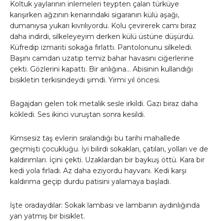
Koltuk yaylarının inlemeleri teypten çalan türküye
karışırken ağzının kenarındaki sigaranın külü aşağı,
dumanıysa yukarı kıvrılıyordu. Kolu çevirerek camı biraz
daha indirdi, silkeleyeyim derken külü üstüne düşürdü.
Küfredip izmariti sokağa fırlattı. Pantolonunu silkeledi.
Başını camdan uzatıp temiz bahar havasını ciğerlerine
çekti. Gözlerini kapattı. Bir anlığına… Abisinin kullandığı
bisikletin terkisindeydi şimdi. Yirmi yıl öncesi.
Bagajdan gelen tok metalik sesle irkildi. Gazı biraz daha
kökledi. Ses ikinci vuruştan sonra kesildi.
Kimsesiz taş evlerin sıralandığı bu tarihi mahallede
geçmişti çocukluğu. İyi bilirdi sokakları, çatıları, yolları ve de
kaldırımları. İçini çekti. Uzaklardan bir baykuş öttü. Kara bir
kedi yola fırladı. Az daha eziyordu hayvanı. Kedi karşı
kaldırıma geçip durdu patisini yalamaya başladı.
İşte oradaydılar: Sokak lambası ve lambanın aydınlığında
yan yatmış bir bisiklet.