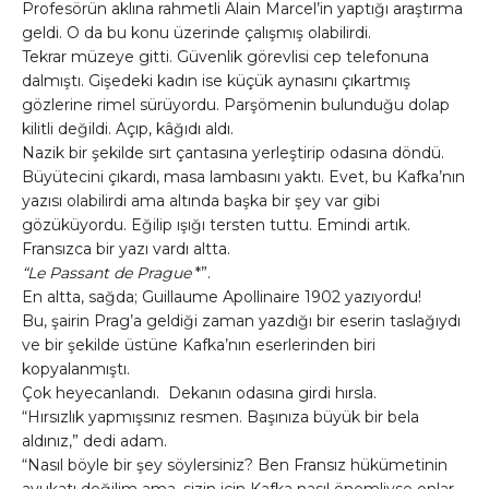
Profesörün aklına rahmetli Alain Marcel’in yaptığı araştırma
geldi. O da bu konu üzerinde çalışmış olabilirdi.
Tekrar müzeye gitti. Güvenlik görevlisi cep telefonuna
dalmıştı. Gişedeki kadın ise küçük aynasını çıkartmış
gözlerine rimel sürüyordu. Parşömenin bulunduğu dolap
kilitli değildi. Açıp, kâğıdı aldı.
Nazik bir şekilde sırt çantasına yerleştirip odasına döndü.
Büyütecini çıkardı, masa lambasını yaktı. Evet, bu Kafka’nın
yazısı olabilirdi ama altında başka bir şey var gibi
gözüküyordu. Eğilip ışığı tersten tuttu. Emindi artık.
Fransızca bir yazı vardı altta.
“Le Passant de Prague
*”.
En altta, sağda; Guillaume Apollinaire 1902 yazıyordu!
Bu, şairin Prag’a geldiği zaman yazdığı bir eserin taslağıydı
ve bir şekilde üstüne Kafka’nın eserlerinden biri
kopyalanmıştı.
Çok heyecanlandı. Dekanın odasına girdi hırsla.
“Hırsızlık yapmışsınız resmen. Başınıza büyük bir bela
aldınız,” dedi adam.
“Nasıl böyle bir şey söylersiniz? Ben Fransız hükümetinin