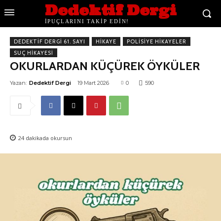
Dedektif Dergi
İPUÇLARINI TAKİP EDİN!
DEDEKTIF DERGI 61. SAYI
HIKAYE
POLISIYE HIKAYELER
SUÇ HIKAYESI
OKURLARDAN KÜÇÜREK ÖYKÜLER
Yazan:
Dedektif Dergi
19 Mart 2026
0
590
24
dakikada okursun