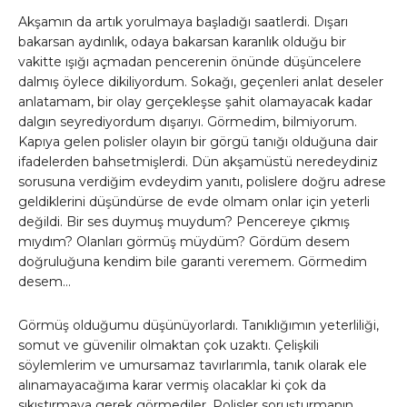
Akşamın da artık yorulmaya başladığı saatlerdi. Dışarı
bakarsan aydınlık, odaya bakarsan karanlık olduğu bir
vakitte ışığı açmadan pencerenin önünde düşüncelere
dalmış öylece dikiliyordum. Sokağı, geçenleri anlat deseler
anlatamam, bir olay gerçekleşse şahit olamayacak kadar
dalgın seyrediyordum dışarıyı. Görmedim, bilmiyorum.
Kapıya gelen polisler olayın bir görgü tanığı olduğuna dair
ifadelerden bahsetmişlerdi. Dün akşamüstü neredeydiniz
sorusuna verdiğim evdeydim yanıtı, polislere doğru adrese
geldiklerini düşündürse de evde olmam onlar için yeterli
değildi. Bir ses duymuş muydum? Pencereye çıkmış
mıydım? Olanları görmüş müydüm? Gördüm desem
doğruluğuna kendim bile garanti veremem. Görmedim
desem…
Görmüş olduğumu düşünüyorlardı. Tanıklığımın yeterliliği,
somut ve güvenilir olmaktan çok uzaktı. Çelişkili
söylemlerim ve umursamaz tavırlarımla, tanık olarak ele
alınamayacağıma karar vermiş olacaklar ki çok da
sıkıştırmaya gerek görmediler. Polisler soruşturmanın