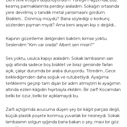
Beni terk ettiğini düşünüyordum. Yüreğim ağzımda, buz
kesmiş parmaklarımla perdeyi araladım. Sokağın ortasında
yere devrilmiş o tanıdık metal yansımasını gördüm.
Bisikleti… Dönmüş müydü? Bana söylediği o korkunç
sözlerden pişman mıydı? Ama beni arayan kişi o değildi…
​Kapının gözetleme deliğinden baktım; kimse yoktu.
Seslendim “Kim var orada? Albert sen misin?”
Ses yoktu, usulca kapıyı araladım. Sokak lambasının sarı
ışığı altında sadece boş bisiklet ve biraz gerisinde farları
açık, çalışır durumda bir araba duruyordu. Titredim…Gece
beklediğimden daha soğuk ve rutubetliydi. Ayağıma
terliklerimi geçirip tam dışarı bir adım atmıştım ki ayağımın
altında ezilen kâğıdın hışırtısıyla irkildim. Bir zarf! Kocamdan
belki bir özür, belki bir açıklamaydı bu.
Zarfı açtığımda avucuma düşen şey bir kâğıt parçası değil,
küçük plastik poşete konmuş yuvarlak bir nesneydi. Sokak
lambasının solgun ışığında bana bakan o şey, mavi bir göz