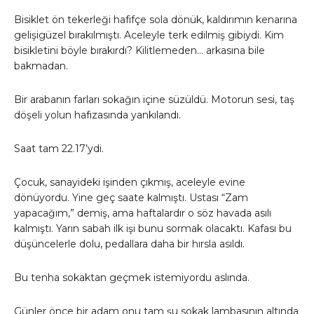
Bisiklet ön tekerleği hafifçe sola dönük, kaldırımın kenarına
gelişigüzel bırakılmıştı. Aceleyle terk edilmiş gibiydi. Kim
bisikletini böyle bırakırdı? Kilitlemeden… arkasına bile
bakmadan.
Bir arabanın farları sokağın içine süzüldü. Motorun sesi, taş
döşeli yolun hafızasında yankılandı.
Saat tam 22.17’ydi.
Çocuk, sanayideki işinden çıkmış, aceleyle evine
dönüyordu. Yine geç saate kalmıştı. Ustası “Zam
yapacağım,” demiş, ama haftalardır o söz havada asılı
kalmıştı. Yarın sabah ilk işi bunu sormak olacaktı. Kafası bu
düşüncelerle dolu, pedallara daha bir hırsla asıldı.
Bu tenha sokaktan geçmek istemiyordu aslında.
Günler önce bir adam onu tam şu sokak lambasının altında