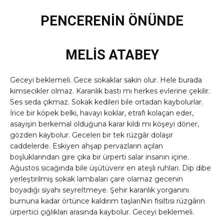
PENCERENİN ÖNÜNDE
MELİS ATABEY
Geceyi beklemeli. Gece sokaklar sakin olur. Hele burada
kimsecikler olmaz. Karanlık bastı mı herkes evlerine çekilir.
Ses seda çıkmaz. Sokak kedileri bile ortadan kaybolurlar.
İrice bir köpek belki, havayı koklar, etrafı kolaçan eder,
asayişin berkemal olduğuna karar kıldı mı köşeyi döner,
gözden kaybolur. Geceleri bir tek rüzgâr dolaşır
caddelerde. Eskiyen ahşap pervazların açılan
boşluklarından gire çıka bir ürperti salar insanın içine.
Ağustos sıcağında bile üşütüverir en ateşli ruhları. Dip dibe
yerleştirilmiş sokak lambaları çare olamaz gecenin
boyadığı siyahı seyreltmeye. Şehir karanlık yorganını
burnuna kadar örtünce kaldırım taşlarıNın fısıltısı rüzgârın
ürpertici çığlıkları arasında kaybolur. Geceyi beklemeli.