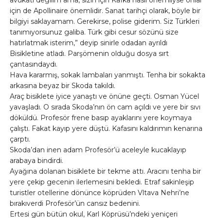
avukatı değilim ama, sizin için Kafka nasıl önemliyse onlar
için de Apollinaire önemlidir. Sanat tarihçi olarak, böyle bir
bilgiyi saklayamam. Gerekirse, polise giderim. Siz Türkleri
tanımıyorsunuz galiba. Türk gibi cesur sözünü size
hatırlatmak isterim,” deyip sinirle odadan ayrıldı
Bisikletine atladı. Parşömenin olduğu dosya sırt
çantasındaydı.
Hava kararmış, sokak lambaları yanmıştı. Tenha bir sokakta
arkasına beyaz bir Skoda takıldı.
Araç bisiklete iyice yanaştı ve önüne geçti. Osman Yücel
yavaşladı. O sırada Skoda’nın ön cam açıldı ve yere bir sıvı
döküldü. Profesör frene basıp ayaklarını yere koymaya
çalıştı. Fakat kayıp yere düştü. Kafasını kaldırımın kenarına
çarptı.
Skoda’dan inen adam Profesör’ü aceleyle kucaklayıp
arabaya bindirdi.
Ayağına dolanan bisiklete bir tekme attı. Aracını tenha bir
yere çekip gecenin ilerlemesini bekledi. Etraf sakinleşip
turistler otellerine dönünce köprüden Vltava Nehri’ne
bırakıverdi Profesör’ün cansız bedenini.
Ertesi gün bütün okul, Karl Köprüsü’ndeki yeniçeri