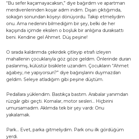
“Bu sefer kaçamayacaksın,” diye bağırdım ve apartman
merdivenlerinden koşar adım indim. Dışarı çıktığımda,
sokağın sonundan köşeyi dönüyordu. Takip etmeliydim
onu. Ama nedenini bilmediğim bir şey, belki de her
kaçışında içimde eksilen o boşluk bir anlığına duraksattı
beni. Kendine gel Ahmet. Düş peşine!
O sırada kaldırımda çekirdek çitleyip etrafı izleyen
mahallenin çocuklarıyla göz göze geldim. Önlerinde duran
paslanmış, külüstür bisiklete uzandım. Çocukların “Ahmet
ağabey, ne yapıyorsun?” diye bağırışlarını duymazdan
geldim. Seleye atladığım gibi peşine düştüm.
Pedallara yüklendim. Bastıkça bastım. Arabalar yanımdan
rüzgâr gibi geçti. Kornalar, motor sesleri… Hiçbirini
umursamadım. Aklımda tek bir şey vardı: Onu
yakalamak.
Park… Evet, parka gitmeliydim. Park onu ilk gördüğüm
yerdi.