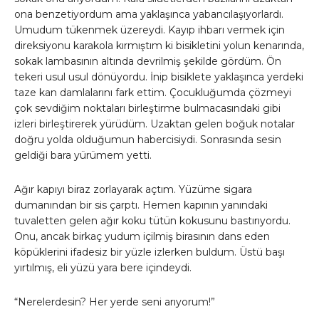
ona benzetiyordum ama yaklaşınca yabancılaşıyorlardı.
Umudum tükenmek üzereydi. Kayıp ihbarı vermek için
direksiyonu karakola kırmıştım ki bisikletini yolun kenarında,
sokak lambasının altında devrilmiş şekilde gördüm. Ön
tekeri usul usul dönüyordu. İnip bisiklete yaklaşınca yerdeki
taze kan damlalarını fark ettim. Çocukluğumda çözmeyi
çok sevdiğim noktaları birleştirme bulmacasındaki gibi
izleri birleştirerek yürüdüm. Uzaktan gelen boğuk notalar
doğru yolda olduğumun habercisiydi. Sonrasında sesin
geldiği bara yürümem yetti.
Ağır kapıyı biraz zorlayarak açtım. Yüzüme sigara
dumanından bir sis çarptı. Hemen kapının yanındaki
tuvaletten gelen ağır koku tütün kokusunu bastırıyordu.
Onu, ancak birkaç yudum içilmiş birasının dans eden
köpüklerini ifadesiz bir yüzle izlerken buldum. Üstü başı
yırtılmış, eli yüzü yara bere içindeydi.
“Nerelerdesin? Her yerde seni arıyorum!”