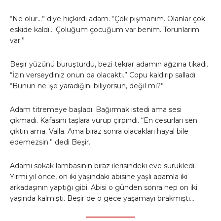
“Ne olur…” diye hıçkırdı adam. “Çok pişmanım. Olanlar çok
eskide kaldı… Çoluğum çocuğum var benim. Torunlarım
var.”
Beşir yüzünü buruşturdu, bezi tekrar adamın ağzına tıkadı.
“İzin verseydiniz onun da olacaktı.” Copu kaldırıp salladı.
“Bunun ne işe yaradığını biliyorsun, değil mi?”
Adam titremeye başladı. Bağırmak istedi ama sesi
çıkmadı. Kafasını taşlara vurup çırpındı. “En cesurları sen
çıktın ama. Valla. Ama biraz sonra olacakları hayal bile
edemezsin.” dedi Beşir.
Adamı sokak lambasının biraz ilerisindeki eve sürükledi.
Yirmi yıl önce, on iki yaşındaki abisine yaşlı adamla iki
arkadaşının yaptığı gibi. Abisi o günden sonra hep on iki
yaşında kalmıştı. Beşir de o gece yaşamayı bırakmıştı…