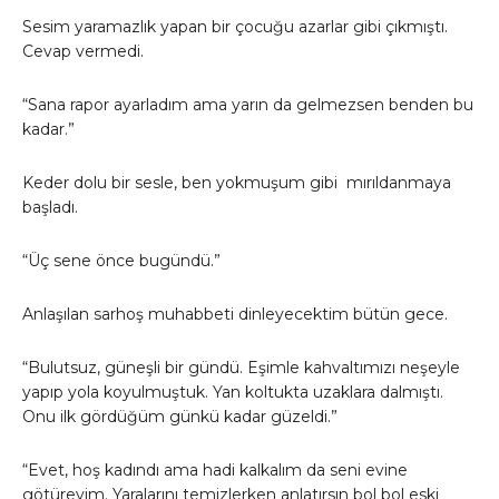
Sesim yaramazlık yapan bir çocuğu azarlar gibi çıkmıştı.
Cevap vermedi.
“Sana rapor ayarladım ama yarın da gelmezsen benden bu
kadar.”
Keder dolu bir sesle, ben yokmuşum gibi mırıldanmaya
başladı.
“Üç sene önce bugündü.”
Anlaşılan sarhoş muhabbeti dinleyecektim bütün gece.
“Bulutsuz, güneşli bir gündü. Eşimle kahvaltımızı neşeyle
yapıp yola koyulmuştuk. Yan koltukta uzaklara dalmıştı.
Onu ilk gördüğüm günkü kadar güzeldi.”
“Evet, hoş kadındı ama hadi kalkalım da seni evine
götüreyim. Yaralarını temizlerken anlatırsın bol bol eski