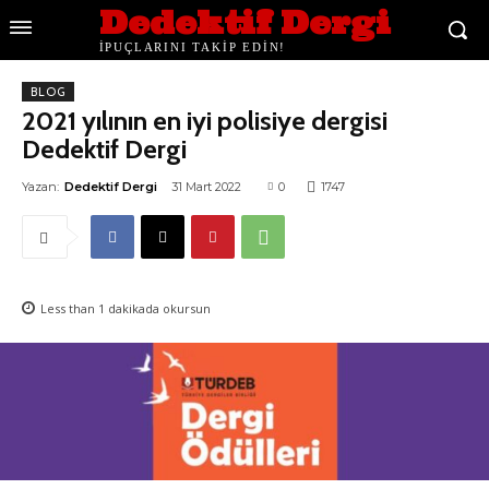
Dedektif Dergi
İPUÇLARINI TAKİP EDİN!
BLOG
2021 yılının en iyi polisiye dergisi
Dedektif Dergi
Yazan:
Dedektif Dergi
31 Mart 2022
0
1747
Less than 1
dakikada okursun