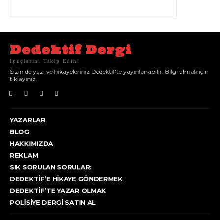
Dedektif Dergi
İpuçlarını Takip Edin!
Sizin de yazı ve hikayeleriniz Dedektif'te yayınlanabilir. Bilgi almak için
tıklayınız.
YAZARLAR
BLOG
HAKKIMIZDA
REKLAM
SIK SORULAN SORULAR:
DEDEKTIF’E HIKAYE GÖNDERMEK
DEDEKTIF’TE YAZAR OLMAK
POLISIYE DERGI SATIN AL