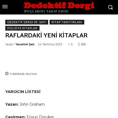
Dedektif Dergi
İPUÇLARINI TAKİP EDİN!
DEDEKTIF DERGI 45. SAYI
KITAP TANITIMLARI
POLISIYE KITAPLAR
RAFLARDAKİ YENİ KİTAPLAR
Yazan:
Yasemin Şen
24 Temmuz 2023
0
690
5
dakikada okursun
YARGICIN LİSTESİ
Yazarı:
John Grisham
Çevirmen:
Füsun Doruker