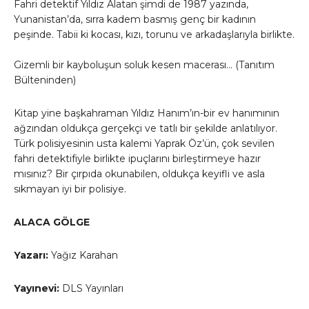
Fahri detektif Yıldız Alatan şimdi de 1987 yazında,
Yunanistan’da, sırra kadem basmış genç bir kadının
peşinde. Tabii ki kocası, kızı, torunu ve arkadaşlarıyla birlikte.
Gizemli bir kayboluşun soluk kesen macerası… (Tanıtım
Bülteninden)
Kitap yine başkahraman Yıldız Hanım’ın-bir ev hanımının
ağzından oldukça gerçekçi ve tatlı bir şekilde anlatılıyor.
Türk polisiyesinin usta kalemi Yaprak Öz’ün, çok sevilen
fahri detektifiyle birlikte ipuçlarını birleştirmeye hazır
mısınız? Bir çırpıda okunabilen, oldukça keyifli ve asla
sıkmayan iyi bir polisiye.
ALACA GÖLGE
Yazarı:
Yağız Karahan
Yayınevi:
DLS Yayınları