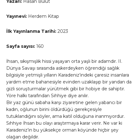
Yazarı:
Hasan Bulut
Yayınevi:
Herdem Kitap
İlk Yayınlanma Tarihi:
2023
Sayfa sayısı:
160
İhsan, sıkışmışlık hissi yaşayan orta yaşlı bir adamdır. II.
Dünya Savaşı sırasında askerdeyken öğrendiği sağlık
bilgisiyle yetmişli yılların Karadeniz’indeki çaresiz insanlara
yardım etme bahanesiyle evinden uzaklaşıp bir yandan da
gizli soruşturmalar yürütmek gibi bir hobiye de sahiptir.
Yöre halkı tarafından Sıhhiye diye anılır.
Bir yaz günü sabaha karşı ziyaretine gelen yabancı bir
kadın, oğlunun birini öldürdüğü gerekçesiyle
tutuklandığını söyler, ama katil olduğuna inanmıyordur.
Sıhhiye İhsan bu olayı araştırmaya karar verir. Ne var ki
Karadeniz’in bu yüksekçe orman köyünde hiçbir şey
olağan değildir.