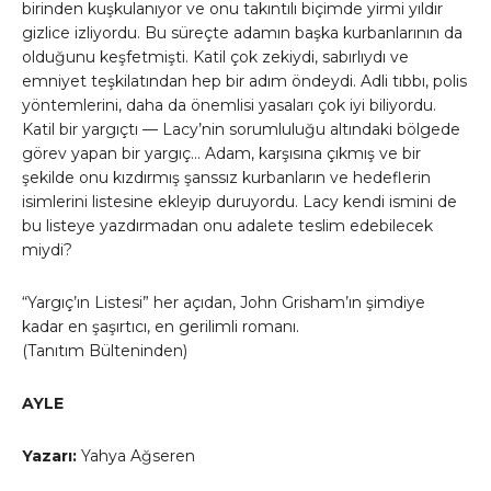
birinden kuşkulanıyor ve onu takıntılı biçimde yirmi yıldır
gizlice izliyordu. Bu süreçte adamın başka kurbanlarının da
olduğunu keşfetmişti. Katil çok zekiydi, sabırlıydı ve
emniyet teşkilatından hep bir adım öndeydi. Adli tıbbı, polis
yöntemlerini, daha da önemlisi yasaları çok iyi biliyordu.
Katil bir yargıçtı — Lacy’nin sorumluluğu altındaki bölgede
görev yapan bir yargıç… Adam, karşısına çıkmış ve bir
şekilde onu kızdırmış şanssız kurbanların ve hedeflerin
isimlerini listesine ekleyip duruyordu. Lacy kendi ismini de
bu listeye yazdırmadan onu adalete teslim edebilecek
miydi?
“Yargıç’ın Listesi” her açıdan, John Grisham’ın şimdiye
kadar en şaşırtıcı, en gerilimli romanı.
(Tanıtım Bülteninden)
AYLE
Yazarı:
Yahya Ağseren