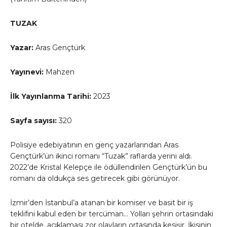
TUZAK
Yazar:
Aras Gençtürk
Yayınevi:
Mahzen
İlk Yayınlanma Tarihi:
2023
Sayfa sayısı:
320
Polisiye edebiyatının en genç yazarlarından Aras
Gençtürk’ün ikinci romanı “Tuzak” raflarda yerini aldı.
2022’de Kristal Kelepçe ile ödüllendirilen Gençtürk’ün bu
romanı da oldukça ses getirecek gibi görünüyor.
İzmir’den İstanbul’a atanan bir komiser ve basit bir iş
teklifini kabul eden bir tercüman… Yolları şehrin ortasındaki
bir otelde, açıklaması zor olayların ortasında kesişir. İkisinin