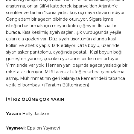
araştırma, onları Şili’yi katederek İspanya’dan Arjantin’e
sürükler ve tarihin “sonra yırtıcı kuş uçmaya devam ediyor.
Genç adam bir ağacın dibinde oturuyor. Sigara içme
isteğini bastırmak için meyan kökü çiğniyor. İki saattir
burada. Kısa kesilmiş siyah saçları, ışık vurduğunda yeşile
çalan ela gözleri var. Düz siyah tişörtünün altında kaslı
kolları ve atletik yapısı fark ediliyor. Orta boylu, üzerinde
siyah asker pantolonu, ayağında postal… Kızıl boyun bağı
güneşten yanmış çocuksu yüzünün bir kısmını örtüyor.
Yirmisinde var yok. Hemen yanı başında ağaca yasladığı bir
roketatar duruyor. M16 taarruz tüfeğini sırtına çaprazlama
asmış. Mühimmatının geri kalanıysa kemerindeki tabanca
ve iki el bombası.+(Tanıtım Bülteninden)
İYİ KIZ ÖLÜME ÇOK YAKIN
Yazarı:
Holly Jackson
Yayınevi:
Epsilon Yayınevi