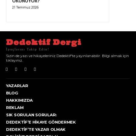
OKUNUYOR?
21 Temmuz 2026
Dedektif Dergi
İpuçlarını Takip Edin!
Sizin de yazı ve hikayeleriniz Dedektif'te yayınlanabilir. Bilgi almak için
tıklayınız.
YAZARLAR
BLOG
HAKKIMIZDA
REKLAM
SIK SORULAN SORULAR:
DEDEKTIF’E HIKAYE GÖNDERMEK
DEDEKTIF’TE YAZAR OLMAK