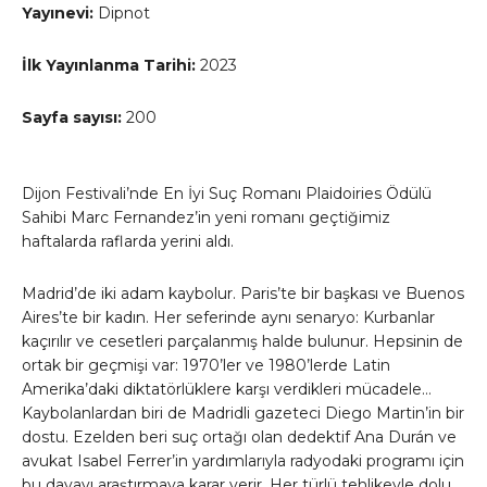
Yayınevi:
Dipnot
İlk Yayınlanma Tarihi:
2023
Sayfa sayısı:
200
Dijon Festivali’nde En İyi Suç Romanı Plaidoiries Ödülü
Sahibi Marc Fernandez’in yeni romanı geçtiğimiz
haftalarda raflarda yerini aldı.
Madrid’de iki adam kaybolur. Paris’te bir başkası ve Buenos
Aires’te bir kadın. Her seferinde aynı senaryo: Kurbanlar
kaçırılır ve cesetleri parçalanmış halde bulunur. Hepsinin de
ortak bir geçmişi var: 1970’ler ve 1980’lerde Latin
Amerika’daki diktatörlüklere karşı verdikleri mücadele…
Kaybolanlardan biri de Madridli gazeteci Diego Martin’in bir
dostu. Ezelden beri suç ortağı olan dedektif Ana Durán ve
avukat Isabel Ferrer’in yardımlarıyla radyodaki programı için
bu davayı araştırmaya karar verir. Her türlü tehlikeyle dolu