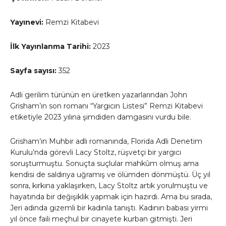
Yayınevi:
Remzi Kitabevi
İlk Yayınlanma Tarihi:
2023
Sayfa sayısı:
352
Adli gerilim türünün en üretken yazarlarından John
Grisham’ın son romanı “Yargıcın Listesi” Remzi Kitabevi
etiketiyle 2023 yılına şimdiden damgasını vurdu bile.
Grisham’ın Muhbir adlı romanında, Florida Adli Denetim
Kurulu’nda görevli Lacy Stoltz, rüşvetçi bir yargıcı
soruşturmuştu. Sonuçta suçlular mahkûm olmuş ama
kendisi de saldırıya uğramış ve ölümden dönmüştü. Üç yıl
sonra, kırkına yaklaşırken, Lacy Stoltz artık yorulmuştu ve
hayatında bir değişiklik yapmak için hazırdı. Ama bu sırada,
Jeri adında gizemli bir kadınla tanıştı. Kadının babası yirmi
yıl önce faili meçhul bir cinayete kurban gitmişti. Jeri