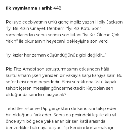
İlk Yayınlanma Tarihi:
448
Polisiye edebiyatının ünlü genç İngiliz yazarı Holly Jackson
“İyi Bir Kızın Cinayet Rehberi”, “İyi Kız Kötü Son”
romanlarından sonra serinin son kitabı “İyi Kız Ölüme Çok
Yakın” ile okurlarının heyecanlı bekleyişine son verdi.
“İyi kızlar her zaman düşündüğünüz gibi değildir…”
Pip Fitz-Amobi son soruşturmasının etkisinden hâlâ
kurtulamamışken yeniden bir vakayla karşı karşıya kalır. Bu
sefer birisi onun peşindedir. Birisi sürekli ona üstü kapalı
tehdit içeren mesajlar göndermektedir: Kaybolan sen
olduğunda seni kim arayacak?
Tehditler artar ve Pip gerçekten de kendisini takip eden
biri olduğunu fark eder. Sonra da peşindeki kişi ile altı yıl
önce aynı bölgede yakalanan bir seri katil arasında
benzerlikler bulmaya başlar. Pip kendini kurtarmak için