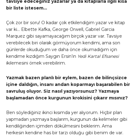
tavsiye edeceğiniz yazarlar ya da kitaplarla ilgili kısa
bir liste istesem…
Çok zor bir soru! O kadar çok etkilendiğim yazar ve kitap
var ki… Elbette Kafka, George Orwell, Gabriel Garcia
Marquez gibi sayamayacağım birçok yazar var. Tavsiye
verebilecek biri olarak görmüyorum kendimi, ama son
günlerde okuduğum ve daha önce okumadığım için
kendime kızdığım Saygın Ersin’in
Yedi Kartal Efsanesi
ikilemesini örnek verebilirim.
Yazmak bazen planlı bir eylem, bazen de bilinçsizce
içine daldığın, insanı andan koparmayı başarabilen bir
savruluş oluyor. Siz nasıl yazıyorsunuz? Yazmaya
başlamadan önce kurgunun krokisini çıkarır mısınız?
Ben söylediğiniz ikinci kısımda yer alıyorum. Hiçbir plan
yapmadan yazmaya başlarım, kurgunun da kelimeler gibi
kendiliğinden içimden dökülmesini beklerim. Ama
herkesin kendine has bir tarzı olduğu gibi benim de var.