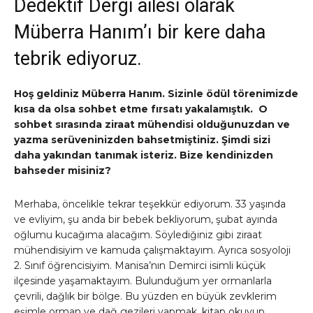
Dedektif Dergi ailesi olarak
Müberra Hanım’ı bir kere daha
tebrik ediyoruz.
Hoş geldiniz Müberra Hanım. Sizinle ödül törenimizde
kısa da olsa sohbet etme fırsatı yakalamıştık. O
sohbet sırasında ziraat mühendisi olduğunuzdan ve
yazma serüveninizden bahsetmiştiniz. Şimdi sizi
daha yakından tanımak isteriz. Bize kendinizden
bahseder misiniz?
Merhaba, öncelikle tekrar teşekkür ediyorum. 33 yaşında
ve evliyim, şu anda bir bebek bekliyorum, şubat ayında
oğlumu kucağıma alacağım. Söylediğiniz gibi ziraat
mühendisiyim ve kamuda çalışmaktayım. Ayrıca sosyoloji
2. Sınıf öğrencisiyim. Manisa’nın Demirci isimli küçük
ilçesinde yaşamaktayım. Bulunduğum yer ormanlarla
çevrili, dağlık bir bölge. Bu yüzden en büyük zevklerim
eşimle orman ve dağ gezileri yapmak, kitap okuyup