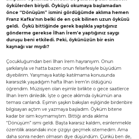
öykülerden biriydi. Öyküyü okumaya başlamadan
önce “Dönüşüm” ismini gördüğümde aklıma hemen
Franz Kafka’nın belki de en çok bilinen uzun öyküsü
geldi. Öykü bittiğinde gerek başlıkla yaptığınız
gönderme gerekse İlhan İrem’e yaptığınız saygı
duruşu beni etkiledi. Peki, öykünüzün bir esin
kaynağı var mıydı?
Çocukluğumdan beri İlhan İrem hayranıyım. Onun
şarkılarıyla ve hatta bazen onun felsefesiyle büyüdüm
diyebilirim. Yarışmaya katılıp katılmama konusunda
kararsızlık yaşadığım hafta İlhan İrem’in öldüğünü
öğrendim. Müzisyen olan eşimle birlikte o gece saatlerce
İlhan İrem dinledik. İşte o gece aklımda öykümün ana
teması canlandı. Eşimin şaşkın bakışları eşliğinde birdenbire
bilgisayarı açtım ve yazmaya başladım. Öyküm bitene
kadar bir isim koymamıştım. Bittiği anda aklıma
“Dönüşüm” ismi geldi. Başta kararsız kaldım, esinlenmekle
özentilik arasındaki ince çizgiyi geçmek istemedim. Ama
daha sonra neden olmasın diye düşündüm. Çünkü ben de,