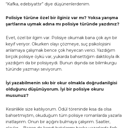
“Kafka, edebiyattır” diye düşünenlerdenim.
Polisiye türüne özel bir ilginiz var mı? Yoksa yarışma
şartlarına uymak adına mı polisiye türünde yazdınız?
Evet, özel bir ilgim var. Polisiye okumak bana çok ayrı bir
keyif veriyor. Okurken olayı çözmeye, suç psikolojisini
anlamaya çalışmak bence çok heyecan verici. Yazdığım
birçok polisiye öykü var, yukarda bahsettiğim daktiloyla ilk
yazdığım da bir polisiyeydi. Bunun dışında ise bilimkurgu
türünde yazmayı seviyorum.
İyi yazabilmenin sıkı bir okur olmakla doğrudanilgisi
olduğunu düşünüyorum. İyi bir polisiye okuru
musunuz?
Kesinlikle size katılıyorum. Ödül töreninde kısa da olsa
bahsetmiştim, okuduğum tüm polisiye romanlarda yazarla
inatlaşırım. Onun bir açığını bulmaya çalışırım. Saatler,
olaylar… Bazen de kendi hatalarımı başka yazarlarda fark