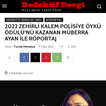
Dedektif Dergi
İPUÇLARINI TAKİP EDİN!
DEDEKTIF DERGI 43. SAYI
RÖPORTAJ
2022 ZEHİRLİ KALEM POLİSİYE ÖYKÜ
ÖDÜLÜ’NÜ KAZANAN MÜBERRA
AYAN İLE RÖPORTAJ
Yazan:
Funda Menekşe
17 Mart 2023
0
1223
4
dakikada okursun