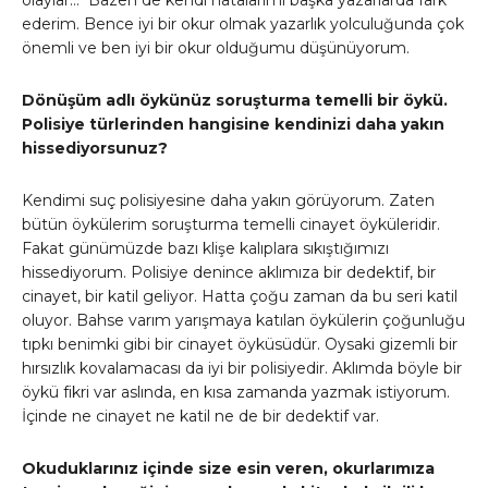
ederim. Bence iyi bir okur olmak yazarlık yolculuğunda çok
önemli ve ben iyi bir okur olduğumu düşünüyorum.
Dönüşüm adlı öykünüz soruşturma temelli bir öykü.
Polisiye türlerinden hangisine kendinizi daha yakın
hissediyorsunuz?
Kendimi suç polisiyesine daha yakın görüyorum. Zaten
bütün öykülerim soruşturma temelli cinayet öyküleridir.
Fakat günümüzde bazı klişe kalıplara sıkıştığımızı
hissediyorum. Polisiye denince aklımıza bir dedektif, bir
cinayet, bir katil geliyor. Hatta çoğu zaman da bu seri katil
oluyor. Bahse varım yarışmaya katılan öykülerin çoğunluğu
tıpkı benimki gibi bir cinayet öyküsüdür. Oysaki gizemli bir
hırsızlık kovalamacası da iyi bir polisiyedir. Aklımda böyle bir
öykü fikri var aslında, en kısa zamanda yazmak istiyorum.
İçinde ne cinayet ne katil ne de bir dedektif var.
Okuduklarınız içinde size esin veren, okurlarımıza