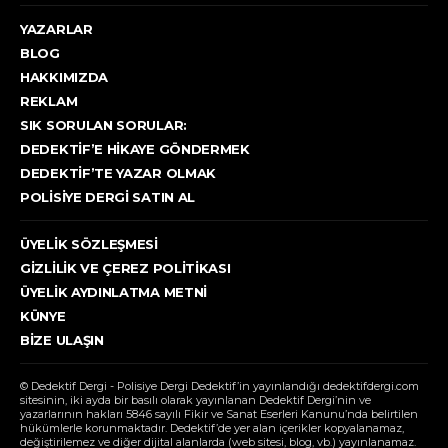
YAZARLAR
BLOG
HAKKIMIZDA
REKLAM
SIK SORULAN SORULAR:
DEDEKTIF’E HIKAYE GÖNDERMEK
DEDEKTIF’TE YAZAR OLMAK
POLISIYE DERGI SATIN AL
ÜYELIK SÖZLEŞMESI
GIZLILIK VE ÇEREZ POLITIKASI
ÜYELIK AYDINLATMA METNI
KÜNYE
BIZE ULAŞIN
© Dedektif Dergi - Polisiye Dergi Dedektif’in yayınlandığı dedektifdergi.com
sitesinin, iki ayda bir basılı olarak yayınlanan Dedektif Dergi’nin ve
yazarlarının hakları 5846 sayılı Fikir ve Sanat Eserleri Kanunu’nda belirtilen
hükümlerle korunmaktadır. Dedektif’de yer alan içerikler kopyalanamaz,
değiştirilemez ve diğer dijital alanlarda (web sitesi, blog, vb.) yayınlanamaz.