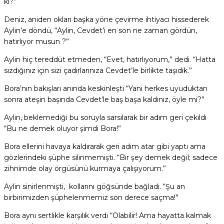
ki?”
Deniz, aniden okları başka yöne çevirme ihtiyacı hissederek
Aylin’e döndü, “Aylin, Cevdet’i en son ne zaman gördün,
hatırlıyor musun ?”
Aylin hiç tereddüt etmeden, “Evet, hatırlıyorum,” dedi. “Hatta
sızdığınız için sizi çadırlarınıza Cevdet’le birlikte taşıdık.”
Bora’nın bakışları anında keskinleşti “Yani herkes uyuduktan
sonra ateşin başında Cevdet’le baş başa kaldınız, öyle mi?”
Aylin, beklemediği bu soruyla sarsılarak bir adım geri çekildi
“Bu ne demek oluyor şimdi Bora!”
Bora ellerini havaya kaldırarak geri adım atar gibi yaptı ama
gözlerindeki şüphe silinmemişti. “Bir şey demek değil; sadece
zihnimde olay örgüsünü kurmaya çalışıyorum.”
Aylin sinirlenmişti, kollarını göğsünde bağladı. “Şu an
birbirimizden şüphelenmemiz son derece saçma!”
Bora aynı sertlikle karşılık verdi “Olabilir! Ama hayatta kalmak