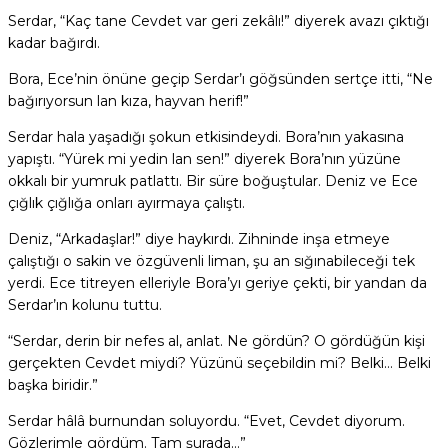
Serdar, “Kaç tane Cevdet var geri zekâlı!” diyerek avazı çıktığı
kadar bağırdı.
Bora, Ece’nin önüne geçip Serdar’ı göğsünden sertçe itti, “Ne
bağırıyorsun lan kıza, hayvan herif!”
Serdar hala yaşadığı şokun etkisindeydi. Bora’nın yakasına
yapıştı. “Yürek mi yedin lan sen!” diyerek Bora’nın yüzüne
okkalı bir yumruk patlattı. Bir süre boğuştular. Deniz ve Ece
çığlık çığlığa onları ayırmaya çalıştı.
Deniz, “Arkadaşlar!” diye haykırdı. Zihninde inşa etmeye
çalıştığı o sakin ve özgüvenli liman, şu an sığınabileceği tek
yerdi. Ece titreyen elleriyle Bora’yı geriye çekti, bir yandan da
Serdar’ın kolunu tuttu.
“Serdar, derin bir nefes al, anlat. Ne gördün? O gördüğün kişi
gerçekten Cevdet miydi? Yüzünü seçebildin mi? Belki… Belki
başka biridir.”
Serdar hâlâ burnundan soluyordu. “Evet, Cevdet diyorum.
Gözlerimle gördüm. Tam şurada…”