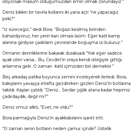
istiyorsak masum olduğumuzdan emin olmak zorundayız.”
Deniz bıkkın bir tavırla kollarını iki yana açtı “ne yapacağız
peki?”
“İz süreceğiz,” dedi Bora. “Boğazı kesilmiş birinden
bahsediyoruz, her yerin kan olması lazım. Eğer katil kamp
alanına girdiyse çadırların çevresinde boğuşma izi buluruz.”
Ormanın derinliklerine bakarak duraksadı “Yok eğer sadece
ayak izleri varsa… Bu, Cevdet’in oraya kendi isteğiyle gittiği
anlamına gelir. O zaman katil içimizden biri demektir.”
Beş arkadaş patika boyunca zemini inceleyerek ilerledi. Bora,
bakışlarını yavaşça etrafta gezdirirken gözleri Deniz’in botlarına
takıldı. Kaşları çatıldı. “Deniz… Serdar çığlık atana kadar hepimiz
çadırdaydık, değil mi?”
Deniz omuz silkti, “Evet, ne oldu?”
Bora parmağıyla Deniz’in ayakkabılarını işaret etti:
“O zaman senin botların neden çamur içinde? Üstelik