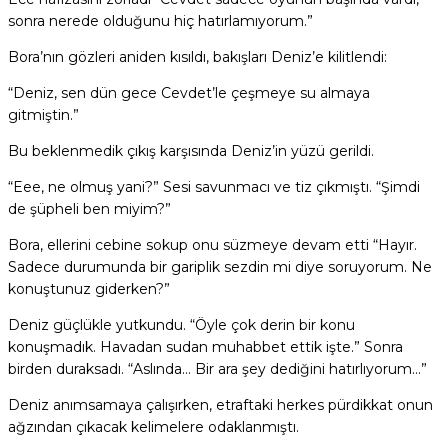
sonra nerede olduğunu hiç hatırlamıyorum.”
Bora’nın gözleri aniden kısıldı, bakışları Deniz’e kilitlendi:
“Deniz, sen dün gece Cevdet’le çeşmeye su almaya
gitmiştin.”
Bu beklenmedik çıkış karşısında Deniz’in yüzü gerildi.
“Eee, ne olmuş yani?” Sesi savunmacı ve tiz çıkmıştı. “Şimdi
de şüpheli ben miyim?”
Bora, ellerini cebine sokup onu süzmeye devam etti “Hayır.
Sadece durumunda bir gariplik sezdin mi diye soruyorum. Ne
konuştunuz giderken?”
Deniz güçlükle yutkundu. “Öyle çok derin bir konu
konuşmadık. Havadan sudan muhabbet ettik işte.” Sonra
birden duraksadı. “Aslında… Bir ara şey dediğini hatırlıyorum…”
Deniz anımsamaya çalışırken, etraftaki herkes pürdikkat onun
ağzından çıkacak kelimelere odaklanmıştı.