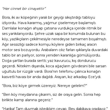
“Her cinnet bir cinayettir”
Bora, iki av köpeğinin yaralı bir geyiği sıkıştırdığı tabloyu
izliyordu. Hava kararmış, yağmur çiselemeye başlamıştı.
Damlalar konağın ahşap çatısına vurdukça içeride ritmik bir
ses yankılanıyordu. Şehre uzak sapa bir konumda bulunan bu
köy, yazlıkçıların çekilmesiyle neredeyse tamamen boşalmıştı.
Ağır sessizliği sadece komşu köylere giden birkaç aracın
motor sesi bozuyordu. Arabaların cılız farları ışıklarıyla duvardaki
tablo bir an parlıyor, sonra yeniden karanlığa gömülüyordu.
Doğa şartları burada sertti; yaz kavurucu, kış dondurucu
geçerdi. Nitekim dışarıda, koca ağaçların gövdesini bile sarsan
uğultulu bir rüzgâr vardı. Bora’nın telefonu çalınca konağın
kasvetli havası bir anda dağıldı. Arayan, kız arkadaşı Ece’ydi.
“Bora, biz köye girmek üzereyiz. Nereye gelelim?”
“Ben köy meydanına çıkarım, siz de oraya gelin. Sonra hep
birlikte kamp alanına geçeriz.”
“Harika! Tam duymak istediğim cevap. Beş dakikaya oradayız.”