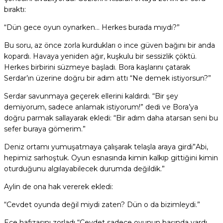
bıraktı:
“Dün gece oyun oynarken… Herkes burada mıydı?”
Bu soru, az önce zorla kurdukları o ince güven bağını bir anda
kopardı. Havaya yeniden ağır, kuşkulu bir sessizlik çöktü.
Herkes birbirini süzmeye başladı. Bora kaşlarını çatarak
Serdar’ın üzerine doğru bir adım attı “Ne demek istiyorsun?”
Serdar savunmaya geçerek ellerini kaldırdı. “Bir şey
demiyorum, sadece anlamak istiyorum!” dedi ve Bora’ya
doğru parmak sallayarak ekledi: “Bir adım daha atarsan seni bu
sefer buraya gömerim.”
Deniz ortamı yumuşatmaya çalışarak telaşla araya girdi”Abi,
hepimiz sarhoştuk. Oyun esnasında kimin kalkıp gittiğini kimin
oturduğunu algılayabilecek durumda değildik.”
Aylin de ona hak vererek ekledi:
“Cevdet oyunda değil miydi zaten? Dün o da bizimleydi.”
Ece hafızasını zorladı “Cevdet sadece oyunun başında vardı,