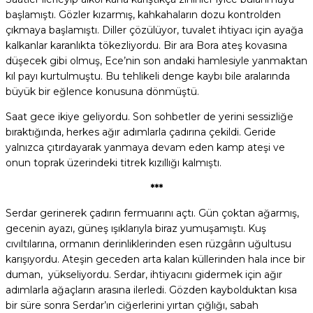
başlamıştı. Gözler kızarmış, kahkahaların dozu kontrolden
çıkmaya başlamıştı. Diller çözülüyor, tuvalet ihtiyacı için ayağa
kalkanlar karanlıkta tökezliyordu. Bir ara Bora ateş kovasına
düşecek gibi olmuş, Ece’nin son andaki hamlesiyle yanmaktan
kıl payı kurtulmuştu. Bu tehlikeli denge kaybı bile aralarında
büyük bir eğlence konusuna dönmüştü.
Saat gece ikiye geliyordu. Son sohbetler de yerini sessizliğe
bıraktığında, herkes ağır adımlarla çadırına çekildi. Geride
yalnızca çıtırdayarak yanmaya devam eden kamp ateşi ve
onun toprak üzerindeki titrek kızıllığı kalmıştı.
***
Serdar gerinerek çadırın fermuarını açtı. Gün çoktan ağarmış,
gecenin ayazı, güneş ışıklarıyla biraz yumuşamıştı. Kuş
cıvıltılarına, ormanın derinliklerinden esen rüzgârın uğultusu
karışıyordu. Ateşin geceden arta kalan küllerinden hala ince bir
duman, yükseliyordu. Serdar, ihtiyacını gidermek için ağır
adımlarla ağaçların arasına ilerledi. Gözden kaybolduktan kısa
bir süre sonra Serdar’ın ciğerlerini yırtan çığlığı, sabah