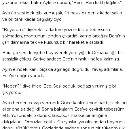
yüzüne tekrar baktı. Aylin’e döndü, “Ben… Ben katil değilim.”
Aylin’in sesi ipek gibi yumuşak, fırtınasız bir deniz kadar sakin
ve bir tanrı kadar bağışlayıcıydı.
“Biliyorum,” diyerek fısıldadı ve yüzündeki o tebessüm
solmadan, montunun içinden çıkardığı kamp bıçağını Bora’nın
şah damarına tek ve kusursuz bir hareketle sapladı.
Bora gözleri dehşetle büyüyerek yere yığıldı. Ormana ağır bir
sessizlik çöktü. Geriye sadece Ece’nin hırıltılı nefesi kalmıştı.
Aylin elindeki kanlı bıçakla ağır ağır doğruldu. Yavaş adımlarla,
Ece’ye doğru yürüdü.
“Neden?” diye inledi Ece. Sesi boğuk, boğazı yırtılmış gibi
çıkıyordu.
Aylin hemen cevap vermedi. Önce kanlı ellerine baktı, sanki bu
eller ona ait değildi. Sonra bakışlarını Ece’ye çevirdi; tebessüm
etti. Yüzündeki o donuk, kusursuz maske bir anlığına
dalgalandı. Omuzları çöktü. Gözyaşları yanaklarından boynuna
doğru süzülüyordu. Gözlerinde sadece sonsuz bir tükenmişlik