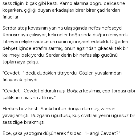
sessizliğini bıçak gibi kesti. Kamp alanına doğru delicesine
koşarken, çığlığı duyan arkadaşları birer birer çadırlardan
fırladılar.
Serdar ateş kovasının yanına ulaştığında nefes nefeseydi.
Konuşmaya çalışıyor, kelimeler boğazında düğümleniyordu.
Titreyen eliyle sadece ormanın içini işaret edebildi. Diğerleri
dehşet içinde etrafını sarmış, onun ağzından çıkacak tek bir
kelimeyi bekliyordu. Serdar derin bir nefes alıp gücünü
toplamaya çalıştı.
“Cevdet…” dedi, dudakları titriyordu. Gözleri yuvalarından
fırlayacak gibiydi.
“Cevdet… Cevdet öldürülmüş! Boğazı kesilmiş, çöp torbası gibi
çalılıkların arasına atılmış.”
Herkes buz kesti. Sanki bütün dünya durmuş, zaman
yavaşlamıştı. Rüzgârın uğultusu, kuş cıvıltıları yerini uğursuz bir
sessizliğe bırakmıştı.
Ece, şaka yaptığını düşünerek fısıldadı: “Hangi Cevdet?”