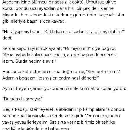
Arabanın içine ölümcül bir sessizlik çöktü. Umutsuzluk ve
korku, dondurucu ayazdan daha hızlı bir şekilde iliklerine
işliyordu. Ece, zihnindeki o korkunç görüntüden kaçmak ister
gibi elleriyle başını sıkıca kavradı.
“Nasıl yapmış bunu… Katil dibimize kadar nasıl girmiş olabilir?”
dedi.
Serdar kaputu yumruklayarak, “Bilmiyorum!” diye bağırdı.
“Ama arabada kalamayız; çadıra, ateşin başına dönmemiz
lazım. Burda hepimiz avız!”
Bora arka koltuktan ön cama doğru atıldı, “Sen delirdin mi?
Adamın boğazını kesmişler, çadıra nasıl döneriz!”
Aylin titreyen çenesi yüzünden cümle kurmakta zorlanıyordu:
“Burada duramayız.”
Beş arkadaş, istemeyerek arabadan inip kamp alanına döndü.
Serdar etrafı kuşkuyla süzerek söze girdi. “Ormanın içinden
yavaş yavaş ilerleyelim. Sırt sırta veririz; birimiz bir tehlike
sezdiğinde diğerlerine haber verir.”