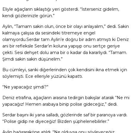
Eliyle ağaçların sıklaştığı yeri gösterdi. “İsterseniz gidelim,
kendi gözlerinizle görün.”
Aylin, “Tamam sakin olun, önce bir olayı anlayalım,” dedi. Sakin
kalmaya çalışsa da sesindeki titremeye engel
olamıyordu.Serdar tam Aylin’e doğru bir adım atmıştı ki Deniz
ani bir refleksle Serdar’ın koluna yapışıp onu sertçe geriye
çekti. Sesi dehşet dolu ama bir o kadar da kararlıydı. “Tamam.
Şimdi sakin sakin düşünelim.”
Bu cümleyi, sanki diğerlerinden çok kendisini ikna etmek için
söylemişti. Ece elleriyle yüzünü kapattı.
“Ne yapacağız şimdi?”
Deniz etrafına, ağaçların arasına tedirgin bakışlar atarak “Ne mi
yapacağız! Hemen arabaya binip polise gideceğiz,” dedi.
Serdar başını iki yana salladı, gözlerinde saf bir paranoya vardı.
“Polise gidip ne diyeceğiz! Bizden şüphelenebilirler.”
Aylin bağıraraköne atıldı. “Ne olduysa onu söyleyeceğiz.