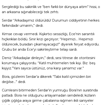
Sergilediği bu sakinlik ve “ben farklı bir dünyaya aitim” hissi, o
an arkasına sığınabileceği tek zırhtı.
Serdar “Arkadaşımız öldürüldü! Durumun ciddiyetinin herkes
farkındadır umarım,” dedi.
Kimse cevap vermedi. Kışkırtıcı sessizliği, Ece’nin sarsıntılı
hıçkırıkları böldü. Sinir krizi geçiriyor; “Hepimizi… Hepimizi
öldürecek, buradan çıkamayacağız!” diyerek feryat ediyordu.
Grubu bir anda Ece’yi sakinleştirme telaşı sardı.
Deniz “Arkadaşlar dinleyin,” dedi, sesi titrese de otoritesini
korumaya çalışıyordu. “Katil muhtemelen tek kişi. Biz beş
kişiyiz.”Yani sayıca üstünüz, ona karşı şansımız var.”
Bora, gözlerini Serdar’a dikerek “Tabii katil içimizden biri
değilse…” dedi.
Cümlesini bitirmeden Serdar’ın yumruğu Bora’nın suratında
patladı. Bora ne olduğunu anlayamadan sendeledi; kızların
çığlık çığlığa araya girme çabalarına rağmen ikili saniyeler