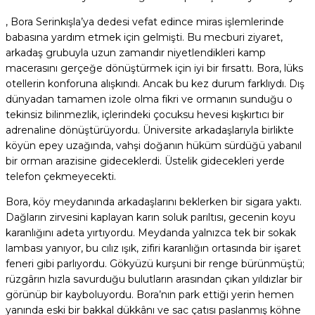
, Bora Serinkışla’ya dedesi vefat edince miras işlemlerinde
babasına yardım etmek için gelmişti. Bu mecburi ziyaret,
arkadaş grubuyla uzun zamandır niyetlendikleri kamp
macerasını gerçeğe dönüştürmek için iyi bir fırsattı. Bora, lüks
otellerin konforuna alışkındı. Ancak bu kez durum farklıydı. Dış
dünyadan tamamen izole olma fikri ve ormanın sunduğu o
tekinsiz bilinmezlik, içlerindeki çocuksu hevesi kışkırtıcı bir
adrenaline dönüştürüyordu. Üniversite arkadaşlarıyla birlikte
köyün epey uzağında, vahşi doğanın hüküm sürdüğü yabanıl
bir orman arazisine gideceklerdi. Üstelik gidecekleri yerde
telefon çekmeyecekti.
Bora, köy meydanında arkadaşlarını beklerken bir sigara yaktı.
Dağların zirvesini kaplayan karın soluk parıltısı, gecenin koyu
karanlığını adeta yırtıyordu. Meydanda yalnızca tek bir sokak
lambası yanıyor, bu cılız ışık, zifiri karanlığın ortasında bir işaret
feneri gibi parlıyordu. Gökyüzü kurşuni bir renge bürünmüştü;
rüzgârın hızla savurduğu bulutların arasından çıkan yıldızlar bir
görünüp bir kayboluyordu. Bora’nın park ettiği yerin hemen
yanında eski bir bakkal dükkânı ve sac çatısı paslanmış köhne