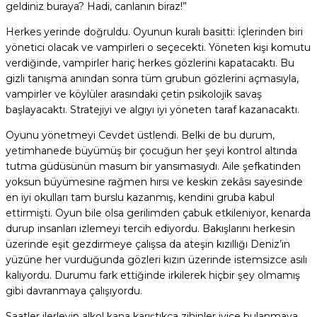
geldiniz buraya? Hadi, canlanın biraz!”
Herkes yerinde doğruldu. Oyunun kuralı basitti: İçlerinden biri
yönetici olacak ve vampirleri o seçecekti. Yöneten kişi komutu
verdiğinde, vampirler hariç herkes gözlerini kapatacaktı. Bu
gizli tanışma anından sonra tüm grubun gözlerini açmasıyla,
vampirler ve köylüler arasındaki çetin psikolojik savaş
başlayacaktı. Stratejiyi ve algıyı iyi yöneten taraf kazanacaktı.
Oyunu yönetmeyi Cevdet üstlendi. Belki de bu durum,
yetimhanede büyümüş bir çocuğun her şeyi kontrol altında
tutma güdüsünün masum bir yansımasıydı. Aile şefkatinden
yoksun büyümesine rağmen hırsı ve keskin zekâsı sayesinde
en iyi okulları tam burslu kazanmış, kendini gruba kabul
ettirmişti. Oyun bile olsa gerilimden çabuk etkileniyor, kenarda
durup insanları izlemeyi tercih ediyordu. Bakışlarını herkesin
üzerinde eşit gezdirmeye çalışsa da ateşin kızıllığı Deniz’in
yüzüne her vurduğunda gözleri kızın üzerinde istemsizce asılı
kalıyordu. Durumu fark ettiğinde irkilerek hiçbir şey olmamış
gibi davranmaya çalışıyordu.
Saatler ilerleyip alkol kana karıştıkça zihinler iyice bulanmaya