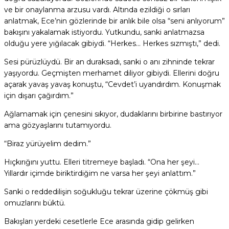
ve bir onaylanma arzusu vardı. Altında ezildiği o sırları
anlatmak, Ece’nin gözlerinde bir anlık bile olsa “seni anlıyorum”
bakışını yakalamak istiyordu. Yutkundu, sanki anlatmazsa
olduğu yere yığılacak gibiydi. “Herkes… Herkes sızmıştı,” dedi.
Sesi pürüzlüydü. Bir an duraksadı, sanki o anı zihninde tekrar
yaşıyordu. Geçmişten merhamet diliyor gibiydi. Ellerini doğru
açarak yavaş yavaş konuştu, “Cevdet’i uyandırdım. Konuşmak
için dışarı çağırdım.”
Ağlamamak için çenesini sıkıyor, dudaklarını birbirine bastırıyor
ama gözyaşlarını tutamıyordu.
“Biraz yürüyelim dedim.”
Hıçkırığını yuttu. Elleri titremeye başladı. “Ona her şeyi…
Yıllardır içimde biriktirdiğim ne varsa her şeyi anlattım.”
Sanki o reddedilişin soğukluğu tekrar üzerine çökmüş gibi
omuzlarını büktü.
Bakışları yerdeki cesetlerle Ece arasında gidip gelirken