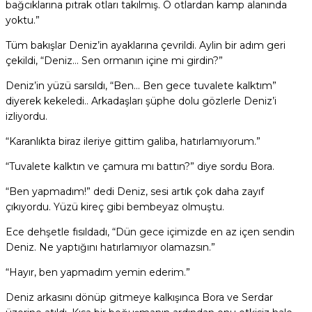
bağcıklarına pıtrak otları takılmış. O otlardan kamp alanında
yoktu.”
Tüm bakışlar Deniz’in ayaklarına çevrildi. Aylin bir adım geri
çekildi, “Deniz… Sen ormanın içine mi girdin?”
Deniz’in yüzü sarsıldı, “Ben… Ben gece tuvalete kalktım”
diyerek kekeledi.. Arkadaşları şüphe dolu gözlerle Deniz’i
izliyordu.
“Karanlıkta biraz ileriye gittim galiba, hatırlamıyorum.”
“Tuvalete kalktın ve çamura mı battın?” diye sordu Bora.
“Ben yapmadım!” dedi Deniz, sesi artık çok daha zayıf
çıkıyordu. Yüzü kireç gibi bembeyaz olmuştu.
Ece dehşetle fısıldadı, “Dün gece içimizde en az içen sendin
Deniz. Ne yaptığını hatırlamıyor olamazsın.”
“Hayır, ben yapmadım yemin ederim.”
Deniz arkasını dönüp gitmeye kalkışınca Bora ve Serdar