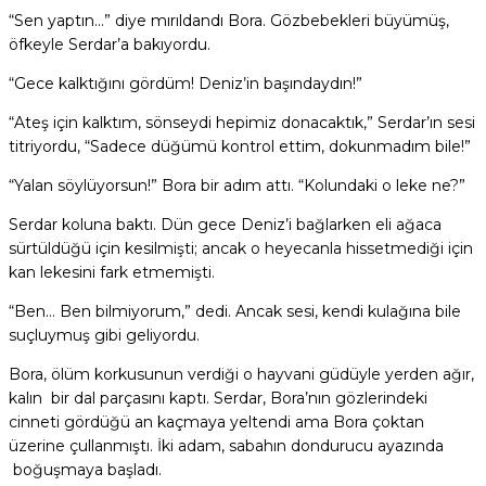
“Sen yaptın…” diye mırıldandı Bora. Gözbebekleri büyümüş,
öfkeyle Serdar’a bakıyordu.
“Gece kalktığını gördüm! Deniz’in başındaydın!”
“Ateş için kalktım, sönseydi hepimiz donacaktık,” Serdar’ın sesi
titriyordu, “Sadece düğümü kontrol ettim, dokunmadım bile!”
“Yalan söylüyorsun!” Bora bir adım attı. “Kolundaki o leke ne?”
Serdar koluna baktı. Dün gece Deniz’i bağlarken eli ağaca
sürtüldüğü için kesilmişti; ancak o heyecanla hissetmediği için
kan lekesini fark etmemişti.
“Ben… Ben bilmiyorum,” dedi. Ancak sesi, kendi kulağına bile
suçluymuş gibi geliyordu.
Bora, ölüm korkusunun verdiği o hayvani güdüyle yerden ağır,
kalın bir dal parçasını kaptı. Serdar, Bora’nın gözlerindeki
cinneti gördüğü an kaçmaya yeltendi ama Bora çoktan
üzerine çullanmıştı. İki adam, sabahın dondurucu ayazında
boğuşmaya başladı.