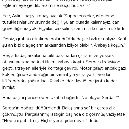
Eğlenmeye geldik. Bizim ne suçumuz var?”
Ece, Aylin’i başıyla onaylayarak “Şüphelensinler, isterlerse
tutuklasınlar umurumda değil! Şu an burada kalamayız, can
güvenliğimiz yok. Eşyaları bırakalım, canımızı kurtaralım, “dedi.
Deniz, grubun etrafında dolandı “Arkadaşlar hızlı olmalıyız. Katil
şu an bizi o ağaçların arkasından izliyor olabilir. Arabaya koşun.”
Beş arkadaş arkalarına bile bakmadan çalıların ve yüksek
otların arasına park ettikleri arabaya koştu. Serdar direksiyona
geçti, titreyen elleriyle kontağı çevirdi. Motor çalıştı ancak gazı
köklediğinde araba ağır bir sarsıntıyla yana yattı. Serdar
küfrederek aşağı atladı. Pikabın dört lastiği de janta kadar
inmişti.
Bora başını pencereden uzatıp bağırdı: “Ne oluyor Serdar?”
Serdar’ın boğazı düğümlendi. Bakışlarına saf bir çaresizlik
çökmüştü. Parçalanmış lastiğin başında diz çökmüş vaziyette
“Hepsini patlatmış. Hiçbir yere gidemeyiz,” dedi.