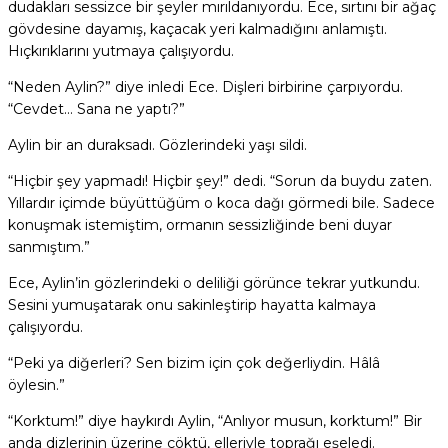
dudakları sessizce bir şeyler mırıldanıyordu. Ece, sırtını bir ağaç
gövdesine dayamış, kaçacak yeri kalmadığını anlamıştı.
Hıçkırıklarını yutmaya çalışıyordu.
“Neden Aylin?” diye inledi Ece. Dişleri birbirine çarpıyordu.
“Cevdet… Sana ne yaptı?”
Aylin bir an duraksadı. Gözlerindeki yaşı sildi.
“Hiçbir şey yapmadı! Hiçbir şey!” dedi. “Sorun da buydu zaten.
Yıllardır içimde büyüttüğüm o koca dağı görmedi bile. Sadece
konuşmak istemiştim, ormanın sessizliğinde beni duyar
sanmıştım.”
Ece, Aylin’in gözlerindeki o deliliği görünce tekrar yutkundu.
Sesini yumuşatarak onu sakinleştirip hayatta kalmaya
çalışıyordu.
“Peki ya diğerleri? Sen bizim için çok değerliydin. Hâlâ
öylesin.”
“Korktum!” diye haykırdı Aylin, “Anlıyor musun, korktum!” Bir
anda dizlerinin üzerine çöktü, elleriyle toprağı eşeledi.