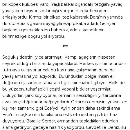
bir köpek kulübesi vardı. Yaşlı bakkal dışarıdaki tezgâhı yavaş
yavaş içeri taşıyor, zorlandığı yorgun hareketlerinden
anlaşılıyordu. Kırmızı bir pikap, toz kaldırarak Bora’nın yanında
durdu. Bora sigarasını ayağıyla ezip pikaba atladı. Gençler
başlarına geleceklerden habersiz, adeta karanlık bir
bilinmezliğe doğru yol alıyordu.
***
Soğuk şiddetini iyice artırmıştı. Kampı ağaçların nispeten
seyrek olduğu bir alanda yapacaklardı. Herkes işin bir ucundan
tutmaya çalışıyor ancak bu karmaşa, çalışmanın daha da
yavaşlamasına yol açıyordu. Bulundukları bölge; insan eli
değmemiş, sadece tabiata ait gizli bir mabet gibiydi. Belki de
bu yüzden, tuhaf şekilli çeşitli yabani bitkiler yeşermişti.
Gülüyorlar, şarkı söylüyorlar, ormanın sessizliğini yırtarcasına
avazları çıktığı kadar bağırıyorlardı. Ortamın enerjisini yükselten
kişi her zamanki gibi Ece’ydi. Aylin ondan daha sakindi ama
Ece’nin coşkusuna kapılıp ona eşlik etmekten gizli bir haz
duyuyordu. Bora ile Serdar, ormandan topladıkları odunları
alana getiriyor, geceye hazırlık yapıyordu. Cevdet ile Deniz, su