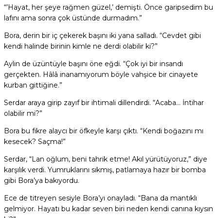
“’Hayat, her şeye rağmen güzel,’ demişti. Önce garipsedim bu
lafını ama sonra çok üstünde durmadım.”
Bora, derin bir iç çekerek başını iki yana salladı. “Cevdet gibi
kendi halinde birinin kimle ne derdi olabilir ki?”
Aylin de üzüntüyle başını öne eğdi. “Çok iyi bir insandı
gerçekten. Hâlâ inanamıyorum böyle vahşice bir cinayete
kurban gittiğine.”
Serdar araya girip zayıf bir ihtimali dillendirdi. “Acaba… İntihar
olabilir mi?”
Bora bu fikre alaycı bir öfkeyle karşı çıktı. “Kendi boğazını mı
kesecek? Saçma!”
Serdar, “Lan oğlum, beni tahrik etme! Akıl yürütüyoruz,” diye
karşılık verdi. Yumruklarını sıkmış, patlamaya hazır bir bomba
gibi Bora’ya bakıyordu.
Ece de titreyen sesiyle Bora’yı onayladı. “Bana da mantıklı
gelmiyor. Hayatı bu kadar seven biri neden kendi canına kıysın