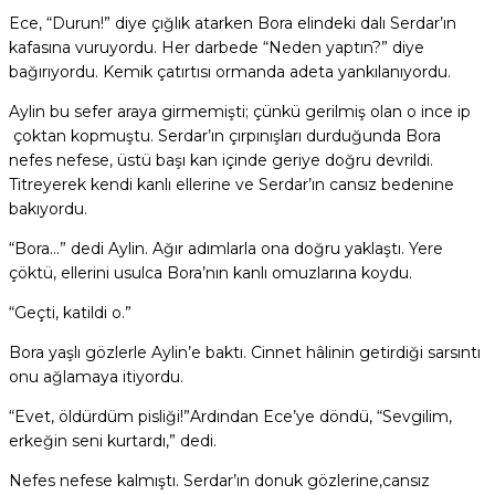
Ece, “Durun!” diye çığlık atarken Bora elindeki dalı Serdar’ın
kafasına vuruyordu. Her darbede “Neden yaptın?” diye
bağırıyordu. Kemik çatırtısı ormanda adeta yankılanıyordu.
Aylin bu sefer araya girmemişti; çünkü gerilmiş olan o ince ip
çoktan kopmuştu. Serdar’ın çırpınışları durduğunda Bora
nefes nefese, üstü başı kan içinde geriye doğru devrildi.
Titreyerek kendi kanlı ellerine ve Serdar’ın cansız bedenine
bakıyordu.
“Bora…” dedi Aylin. Ağır adımlarla ona doğru yaklaştı. Yere
çöktü, ellerini usulca Bora’nın kanlı omuzlarına koydu.
“Geçti, katildi o.”
Bora yaşlı gözlerle Aylin’e baktı. Cinnet hâlinin getirdiği sarsıntı
onu ağlamaya itiyordu.
“Evet, öldürdüm pisliği!”Ardından Ece’ye döndü, “Sevgilim,
erkeğin seni kurtardı,” dedi.
Nefes nefese kalmıştı. Serdar’ın donuk gözlerine,cansız