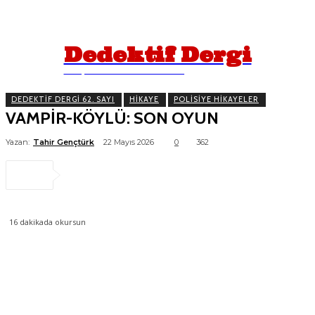
Dedektif Dergi
İPUÇLARINI TAKİP EDİN!
DEDEKTIF DERGI 62. SAYI
HIKAYE
POLISIYE HIKAYELER
VAMPİR-KÖYLÜ: SON OYUN
Yazan:
Tahir Gençtürk
22 Mayıs 2026
0
362
16
dakikada okursun