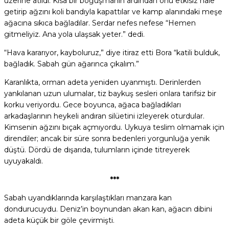
üzerine atıldı. Kısa bir boğuşmanın ardından onu etkisiz hale
getirip ağzını koli bandıyla kapattılar ve kamp alanındaki meşe
ağacına sıkıca bağladılar. Serdar nefes nefese “Hemen
gitmeliyiz. Ana yola ulaşsak yeter.” dedi.
“Hava kararıyor, kayboluruz,” diye itiraz etti Bora “katili bulduk,
bağladık. Sabah gün ağarınca çıkalım.”
Karanlıkta, orman adeta yeniden uyanmıştı. Derinlerden
yankılanan uzun ulumalar, tiz baykuş sesleri onlara tarifsiz bir
korku veriyordu. Gece boyunca, ağaca bağladıkları
arkadaşlarının heykeli andıran silüetini izleyerek oturdular.
Kimsenin ağzını bıçak açmıyordu. Uykuya teslim olmamak için
direndiler; ancak bir süre sonra bedenleri yorgunluğa yenik
düştü. Dördü de dışarıda, tulumların içinde titreyerek
uyuyakaldı.
***
Sabah uyandıklarında karşılaştıkları manzara kan
dondurucuydu. Deniz’in boynundan akan kan, ağacın dibini
adeta küçük bir göle çevirmişti.