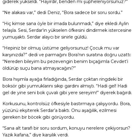
giderek yükseldi. “Hayırdır, benden mi şüpheleniyorsunuz?”
“Ne alakası var,” dedi Deniz, “Bora sadece bir soru sordu.”
“Hiç kimse sana öyle bir imada bulunmadı,” diye ekledi Aylin
telaşla. Sesi, Serdar’ın yükselen öfkesini dindirmek istercesine
yumuşaktı. Serdar alaycı bir sinirle güldü.
“Hepiniz bir olmuş üstüme geliyorsunuz! Çocuk mu var
karşınızda?” dedi ve parmağını Bora’nın suratına doğru uzattı:
“Nereden bileyim bu pezevengin benim bıçağımla Cevdet’i
öldürüp suçu bana atmayacağını?”
Bora hışımla ayağa fırladığında, Serdar çoktan ringdeki bir
boksör gibi yumruklarını sıkıp gardını almıştı. “Hadi gel! Hadi
gel de yine seni bok çuvalı gibi yere sereyim!” diyerek bağırdı.
Korkusunu, kontrolsüz öfkesiyle bastırmaya çalışıyordu. Bora,
yüzünü ekşiterek Serdar’a baktı. Onu aşağılık, ezilmesi
gereken bir böcek gibi görüyordu.
“Sana alt tarafı bir soru sordum, konuyu nerelere çekiyorsun?
Yazık kafana,” diye karşılık verdi.