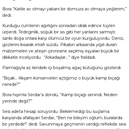
Bora “Katile av olmayı yabani bir domuza av olmaya yeğlerim,”
dedi.
Kurduğu cümlenin ağırlığını sonradan idrak edince tüyleri
ürperdi. Tedirginlik, soğuk bir sis gibi her yanlarını sarmıştı;
sanki doğa onlara karşı ölümcül bir oyun kurguluyordu. Deniz,
gözlerini kısarak etrafı süzdü. Pikabın arkasında yığılı duran
malzemeleri ve ateşin çevresine saçılmış eşyaları büyük bir
dikkatle inceliyordu. “Arkadaşlar…” diye fısıldadı.
Parmağıyla az ilerideki içi boşalmış ağaç kütüğünü gösterdi.
“Bıçak… Akşam konserveleri açtığımız o büyük kamp bıçağı
nerede?”
Bora hışımla Serdar’a döndü, “Kamp bıçağı senindi. Neden
yerinde değil?”
Sesi adeta hesap soruyordu. Beklemediği bu suçlama
karşısında afallayan Serdar, “Ben ne bileyim oğlum, buralarda
bir yerdedir!” dedi. Savunmaya geçmenin verdiği refleksle sesi