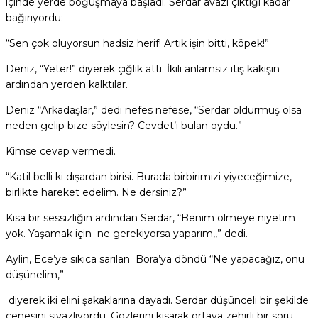
içinde yerde boğuşmaya başladı. Serdar avazı çıktığı kadar
bağırıyordu:
“Sen çok oluyorsun hadsiz herif! Artık işin bitti, köpek!”
Deniz, “Yeter!” diyerek çığlık attı. İkili anlamsız itiş kakışın
ardından yerden kalktılar.
Deniz “Arkadaşlar,” dedi nefes nefese, “Serdar öldürmüş olsa
neden gelip bize söylesin? Cevdet’i bulan oydu.”
Kimse cevap vermedi.
“Katil belli ki dışardan birisi. Burada birbirimizi yiyeceğimize,
birlikte hareket edelim. Ne dersiniz?”
Kısa bir sessizliğin ardından Serdar, “Benim ölmeye niyetim
yok. Yaşamak için ne gerekiyorsa yaparım,,” dedi.
Aylin, Ece’ye sıkıca sarılan Bora’ya döndü “Ne yapacağız, onu
düşünelim,”
diyerek iki elini şakaklarına dayadı. Serdar düşünceli bir şekilde
çenesini sıvazlıyordu. Gözlerini kısarak ortaya zehirli bir soru