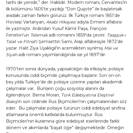
tarihi de yenidir,” der. Haklıdır. Modern romanı, Cervantes’in
ilk bölümünü 1605’te yazdığı “Don Quijote” ile başlatırsak
aradaki zaman farkını görürüz. İlk Türkçe romanı 1851’de
Hovsep Vartanyan,
Akabi Hikayesi
adıyla Ermeni alfabesi
ile yazmıştır. Ardından Yusuf Kâmil Paşa, François
Fenelon’un
Telemak
adlı romanını 1859’da çevirir.
Taaşşuk-ı
Talat ve Fitnat
’ı Şemsettin Sami, Arap alfabesiyle 1872’de
yazar. Halit Ziya Uşaklıgil’in acemilikten sıyrılmış
Mai ve
Siyah
adlı romanı yayımlandığında ise yıl 1897’dir.
1970’ten sonra dünyada, yapısalcılığın da etkisiyle, polisiye
konusunda ciddi biçimde çalışılmaya başlanır. Son on-on
beş yılda Türkiye’de de polisiye üzerine yapılan akademik
çalışmalar var. Bunların çoğu sosyoloji alanını da
ilgilendiriyor. Berna Moran,
Türk Edebiyatına Eleştirel
Bakış
’ın son cildinde Rus Biçimcileri’nin çalışmalarından söz
eder. Bu çalışmalar polisiye türünün ciddi edebiyat sınıfına
atlamasına önemli katkılarda bulunmuştur. Rus
Biçimcileri’nin kuramına göre edebiyat eserlerinde farklı
dönem ve akımlarda “başat öğe” değişmektedir. Örneğin