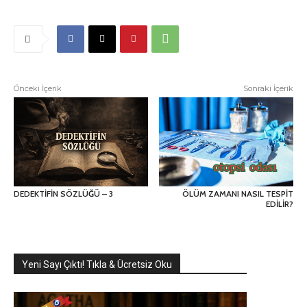
Önceki İçerik
Sonraki İçerik
DEDEKTİFİN SÖZLÜĞÜ – 3
ÖLÜM ZAMANI NASIL TESPİT
EDİLİR?
Yeni Sayı Çıktı! Tıkla & Ücretsiz Oku