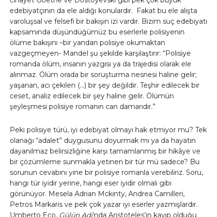
edebiyatçının da ele aldığı konulardır. Fakat bu ele alışta
varoluşsal ve felsefi bir bakışın izi vardır. Bizim suç edebiyatı
kapsamında düşündüğümüz bu eserlerle polisiyenin
ölüme bakışını –bir yandan polisiye okumaktan
vazgeçmeyen- Mandel şu şekilde karşılaştırır: “Polisiye
romanda ölüm, insanın yazgısı ya da trajedisi olarak ele
alınmaz. Ölüm orada bir soruşturma nesnesi haline gelir;
yaşanan, acı çekilen (…) bir şey değildir. Teşhir edilecek bir
ceset, analiz edilecek bir şey haline gelir. Ölümün
şeyleşmesi polisiye romanın can damarıdır.”
Peki polisiye türü, iyi edebiyat olmayı hak etmiyor mu? Tek
olanağı “adalet” duygusunu doyurmak mı ya da hayatın
dayanılmaz belirsizliğine karşı tamamlanmış bir hikâye ve
bir çözümleme sunmakla yetinen bir tür mü sadece? Bu
sorunun cevabını yine bir polisiye romanla verebiliriz. Soru,
hangi tür iyidir yerine, hangi eser iyidir olmalı gibi
görünüyor. Mesela Adrian Mckinty, Andrea Camilleri,
Petros Markaris ve pek çok yazar iyi eserler yazmışlardır.
Umberto Eco,
Gülün Adı
’nda Aristoteles’in kayıp olduğu