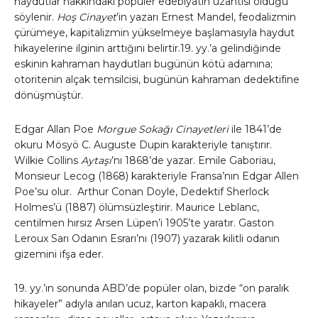
haydutlar hakkındaki popüler edebiyatın uzantısı olduğu
söylenir.
Hoş Cinayet
’in yazarı Ernest Mandel, feodalizmin
çürümeye, kapitalizmin yükselmeye başlamasıyla haydut
hikayelerine ilginin arttığını belirtir.19. yy.’a gelindiğinde
eskinin kahraman haydutları bugünün kötü adamına;
otoritenin alçak temsilcisi, bugünün kahraman dedektifine
dönüşmüştür.
Edgar Allan Poe
Morgue Sokağı Cinayetleri
ile 1841’de
okuru Mösyö C. Auguste Dupin karakteriyle tanıştırır.
Wilkie Collins
Aytaşı
’nı 1868’de yazar. Emile Gaboriau,
Monsieur Lecog (1868) karakteriyle Fransa’nın Edgar Allen
Poe’su olur. Arthur Conan Doyle, Dedektif Sherlock
Holmes’ü (1887) ölümsüzleştirir. Maurice Leblanc,
centilmen hırsız Arsen Lüpen’i 1905’te yaratır. Gaston
Leroux Sarı Odanın Esrarı’nı (1907) yazarak kilitli odanın
gizemini ifşa eder.
19. yy.’ın sonunda ABD’de popüler olan, bizde “on paralık
hikayeler” adıyla anılan ucuz, karton kapaklı, macera