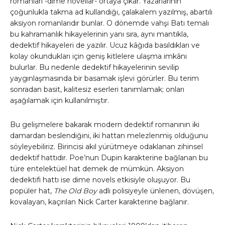
romanları -dime novellar- ortaya çıkar. Yazarlarının
çoğunlukla takma ad kullandığı, çalakalem yazılmış, abartılı
aksiyon romanlarıdır bunlar. O dönemde vahşi Batı temalı
bu kahramanlık hikayelerinin yanı sıra, aynı mantıkla,
dedektif hikayeleri de yazılır. Ucuz kâğıda basıldıkları ve
kolay okundukları için geniş kitlelere ulaşma imkânı
bulurlar. Bu nedenle dedektif hikayelerinin sevilip
yaygınlaşmasında bir basamak işlevi görürler. Bu terim
sonradan basit, kalitesiz eserleri tanımlamak; onları
aşağılamak için kullanılmıştır.
Bu gelişmelere bakarak modern dedektif romanının iki
damardan beslendiğini, iki hattan melezlenmiş olduğunu
söyleyebiliriz. Birincisi akıl yürütmeye odaklanan zihinsel
dedektif hattıdır. Poe’nun Dupin karakterine bağlanan bu
türe entelektüel hat demek de mümkün. Aksiyon
dedektifi hattı ise dime novels etkisiyle oluşuyor. Bu
popüler hat,
The Old Boy
adlı polisiyeyle ünlenen, dövüşen,
kovalayan, kaçırılan Nick Carter karakterine bağlanır.