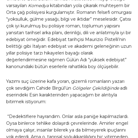
varsayılan
Komedya
kitabından yola çıkarak muhteşem bir
Orta çağ polisiyesi kurgulamıştır. Romanın felsefi omurgası
“yoksulluk, gülme yasağı, bilgi ve iktidar” meselesidir. Çatısı
çok iyi kurulmuş bu polisiye roman, toplumun yapısını
yansıtan tarihsel arka planı, derinliği, dili ve anlatımıyla iyi bir
edebiyat örneğidir. Edebiyat tarihçisi Maurizio Pistelli’nin
belittiği gibi İtalyan edebiyat ve akademi geleneğinin uzun
yıllar polisiye tarzı hikayeleri bayağı olarak
değerlendirmesine rağmen Gülün Adı “yüksek edebiyat”
kanonundaki bütün eserlerle rahatlıkla boy ölçüşebilir.
Yazımı suç üzerine kafa yoran, gizemli romanların yazarı
çok sevdiğim Cahide Birgül’ün
Gölgeler Çekildiğinde
adlı
eserindeki Esin karakterinden yapacağım bir alıntıyla
bitirmek istiyorum:
“Dedektiflere hayrandım. Onlar asla paniğe kapılmazlardı.
Oysa binlerce tehlike dolaşırdı çevrelerinde. Amirler engel
olmaya çalışır, insanlar bilerek ya da bilmeyerek ipuçlarını
yok ederdi. Ama o, tanrısal soğukkanlılığını hiç yitirmeden,