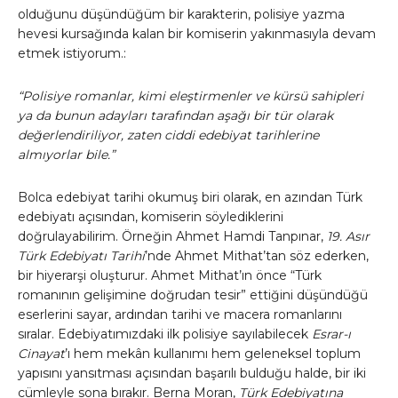
olduğunu düşündüğüm bir karakterin, polisiye yazma
hevesi kursağında kalan bir komiserin yakınmasıyla devam
etmek istiyorum.:
“Polisiye romanlar, kimi eleştirmenler ve kürsü sahipleri
ya da bunun adayları tarafından aşağı bir tür olarak
değerlendiriliyor, zaten ciddi edebiyat tarihlerine
almıyorlar bile.”
Bolca edebiyat tarihi okumuş biri olarak, en azından Türk
edebiyatı açısından, komiserin söylediklerini
doğrulayabilirim. Örneğin Ahmet Hamdi Tanpınar,
19. Asır
Türk Edebiyatı Tarihi
’nde Ahmet Mithat’tan söz ederken,
bir hiyerarşi oluşturur. Ahmet Mithat’ın önce “Türk
romanının gelişimine doğrudan tesir” ettiğini düşündüğü
eserlerini sayar, ardından tarihi ve macera romanlarını
sıralar. Edebiyatımızdaki ilk polisiye sayılabilecek
Esrar-ı
Cinayat
’ı hem mekân kullanımı hem geleneksel toplum
yapısını yansıtması açısından başarılı bulduğu halde, bir iki
cümleyle sona bırakır. Berna Moran,
Türk Edebiyatına