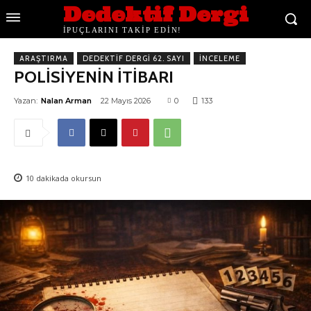
Dedektif Dergi
İPUÇLARINI TAKİP EDİN!
ARAŞTIRMA
DEDEKTIF DERGI 62. SAYI
İNCELEME
POLİSİYENİN İTİBARI
Yazan:
Nalan Arman
22 Mayıs 2026
0
133
10
dakikada okursun