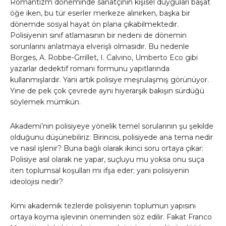
Romantizm döneminde sanatçının kişisel duyguları başat
öğe iken, bu tür eserler merkeze alınırken, başka bir
dönemde sosyal hayat ön plana çıkabilmektedir.
Polisiyenin sınıf atlamasının bir nedeni de dönemin
sorunlarını anlatmaya elverişli olmasıdır. Bu nedenle
Borges, A. Robbe-Grrillet, I. Calvino, Umberto Eco gibi
yazarlar dedektif romanı formunu yapıtlarında
kullanmışlardır. Yani artık polisiye meşrulaşmış görünüyor.
Yine de pek çok çevrede aynı hiyerarşik bakışın sürdüğü
söylemek mümkün.
Akademi’nin polisiyeye yönelik temel sorularının şu şekilde
olduğunu düşünebiliriz: Birincisi, polisiyede ana tema nedir
ve nasıl işlenir? Buna bağlı olarak ikinci soru ortaya çıkar:
Polisiye asıl olarak ne yapar, suçluyu mu yoksa onu suça
iten toplumsal koşulları mı ifşa eder; yani polisiyenin
ideolojisi nedir?
Kimi akademik tezlerde polisiyenin toplumun yapısını
ortaya koyma işlevinin öneminden söz edilir. Fakat Franco