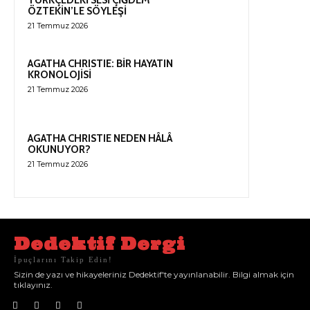
TÜRKÇEDEKİ SESİ ÇİĞDEM
ÖZTEKİN’LE SÖYLEŞİ
21 Temmuz 2026
AGATHA CHRISTIE: BİR HAYATIN
KRONOLOJİSİ
21 Temmuz 2026
AGATHA CHRISTIE NEDEN HÂLÂ
OKUNUYOR?
21 Temmuz 2026
Dedektif Dergi
İpuçlarını Takip Edin!
Sizin de yazı ve hikayeleriniz Dedektif'te yayınlanabilir. Bilgi almak için
tıklayınız.