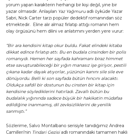
yorum yapan karakterin herhangi bir kişi değil, yine bir
yazar olmasıdır. Anlaşılan
Yaz Yağmuru
adlı öyküde Yazar
Sabri, Nick Carter tarzı popüler dedektif romanından söz
etmektedir. Eline alır almaz fırlatıp attığı romanın hem
olay örgüsünü hem dilini ve anlatımını yerden yere vurur:
“Bir ara kendisini kitap okur buldu. Fakat elindeki kitaba
dikkat edince fırlatıp attı. Bu en budala cinsinden bir polis
romanıydı. Hemen her sayfada kahramanı biraz himmet
etse savuşturabileceği bir yığın manasız işe giriyor, pestili
çıkana kadar dayak atıyorlar, yüzünün kanını sile sile eve
dönüyordu. Belli ki son sayfada bütün hıncını alacaktı.
Oldukça safdil bir dostunun bu cinsten bir kitap için
kendisine söylediklerini hatırladı. Zavallı bütün bu
budalalık yığınında sadece büyük bir hakikatin müdafaa
edildiğine inanmamış, dil zevksizliklerini de yenilik
sanmıştı.”
Sözlerime, Salvo Montalbano serisiyle tanıdığımız Andrea
Camilleri’nin
Tindari Gezisi
adlı romanındaki tamamen haklı