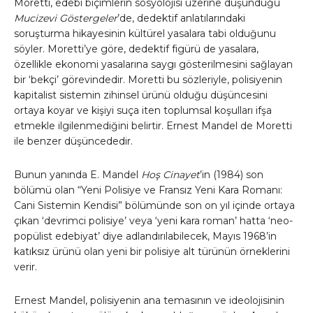
Moretti, edebi biçimlerin sosyolojisi üzerine düşündüğü
Mucizevi Göstergeler
’de, dedektif anlatılarındaki
soruşturma hikayesinin kültürel yasalara tabi olduğunu
söyler. Moretti’ye göre, dedektif figürü de yasalara,
özellikle ekonomi yasalarına saygı gösterilmesini sağlayan
bir ‘bekçi’ görevindedir. Moretti bu sözleriyle, polisiyenin
kapitalist sistemin zihinsel ürünü olduğu düşüncesini
ortaya koyar ve kişiyi suça iten toplumsal koşulları ifşa
etmekle ilgilenmediğini belirtir. Ernest Mandel de Moretti
ile benzer düşüncededir.
Bunun yanında E. Mandel
Hoş Cinayet
’in (1984) son
bölümü olan “Yeni Polisiye ve Fransız Yeni Kara Romanı:
Cani Sistemin Kendisi” bölümünde son on yıl içinde ortaya
çıkan ‘devrimci polisiye’ veya ‘yeni kara roman’ hatta ‘neo-
popülist edebiyat’ diye adlandırılabilecek, Mayıs 1968’in
katıksız ürünü olan yeni bir polisiye alt türünün örneklerini
verir.
Ernest Mandel, polisiyenin ana temasının ve ideolojisinin