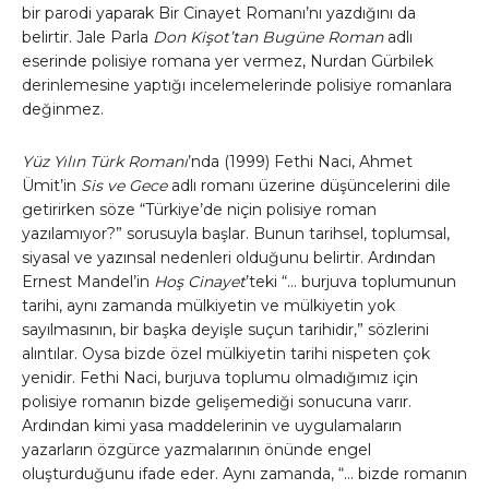
bir parodi yaparak Bir Cinayet Romanı’nı yazdığını da
belirtir. Jale Parla
Don Kişot’tan Bugüne Roman
adlı
eserinde polisiye romana yer vermez, Nurdan Gürbilek
derinlemesine yaptığı incelemelerinde polisiye romanlara
değinmez.
Yüz Yılın Türk Romanı
’nda (1999) Fethi Naci, Ahmet
Ümit’in
Sis ve Gece
adlı romanı üzerine düşüncelerini dile
getirirken söze “Türkiye’de niçin polisiye roman
yazılamıyor?” sorusuyla başlar. Bunun tarihsel, toplumsal,
siyasal ve yazınsal nedenleri olduğunu belirtir. Ardından
Ernest Mandel’in
Hoş Cinayet
’teki “… burjuva toplumunun
tarihi, aynı zamanda mülkiyetin ve mülkiyetin yok
sayılmasının, bir başka deyişle suçun tarihidir,” sözlerini
alıntılar. Oysa bizde özel mülkiyetin tarihi nispeten çok
yenidir. Fethi Naci, burjuva toplumu olmadığımız için
polisiye romanın bizde gelişemediği sonucuna varır.
Ardından kimi yasa maddelerinin ve uygulamaların
yazarların özgürce yazmalarının önünde engel
oluşturduğunu ifade eder. Aynı zamanda, “… bizde romanın