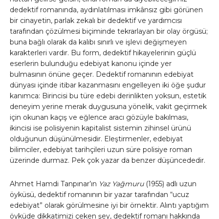
dedektif romanında, aydınlatılması imkânsız gibi görünen
bir cinayetin, parlak zekalı bir dedektif ve yardımcısı
tarafından çözülmesi biçiminde tekrarlayan bir olay örgüsü;
buna bağlı olarak da kalıbı sınırlı ve işlevi değişmeyen
karakterleri vardır. Bu form, dedektif hikayelerinin güçlü
eserlerin bulunduğu edebiyat kanonu içinde yer
bulmasının önüne geçer. Dedektif romanının edebiyat
dünyası içinde itibar kazanmasını engelleyen iki öğe şudur
kanımca: Birincisi bu türe edebi derinlikten yoksun, estetik
deneyim yerine merak duygusuna yönelik, vakit geçirmek
için okunan kaçış ve eğlence aracı gözüyle bakılması,
ikincisi ise polisiyenin kapitalist sistemin zihinsel ürünü
olduğunun düşünülmesidir. Eleştirmenler, edebiyat
bilimciler, edebiyat tarihçileri uzun süre polisiye roman
üzerinde durmaz. Pek çok yazar da benzer düşüncededir.
Ahmet Hamdi Tanpınar’ın
Yaz Yağmuru
(1955) adlı uzun
öyküsü, dedektif romanının bir yazar tarafından “ucuz
edebiyat” olarak görülmesine iyi bir örnektir. Alıntı yaptığım
öyküde dikkatimizi çeken şey, dedektif romanı hakkında