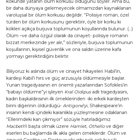
kökünde yatanın ölüm korkusu olduğunu söyler. Ama bu,
bir daha dünyaya gelemeyecek olmamızdan kaynaklanan
varoluşsal bir ölüm korkusu değildir. “Polisiye roman, özel
türden bir ölüm korkusunu gerektirir, öyle bir korku ki
kökleri açıkça burjuva toplumunun koşullarında bulunur. (…)
Ölüm –ve daha özgül olarak da cinayet- polisiye romanın
bizzat merkezinde yer alır,” sözleriyle, burjuva toplumunun
koşullarının, kişisel güvenlik ve ona saldırı üzerine kafa
yormayı gerektirdiğini belirtir.
Biliyoruz ki aslında ölüm ve cinayet hikayeleri Habil’in,
kardeşi Kabil’i hırs ve güç arzusuyla öldürmesiyle başlar.
Yunan tragedyasının en önemli yazarlarından Sofokles’in
“babayı öldürme”yi işleyen
Kral Oidipus
adlı tragedyasını,
kadın başkaldırısının ilk örneklerinden -iki erkek kardeşten
birini diğerinin öldürdüğü-
Antigone
’yi, Shakespeare’in
insanın kendi içindeki karanlıkla yüzleşmesine odaklanan
“Ellerimdeki kan çıkmıyor” sözüyle hatırladığımız
Macbeth
’i başta olmak üzere
Hamlet
,
Othello
ve diğer
eserleri bu bağlamda ilk akla gelen örneklerdir. Ölüm ve
cinayet Goethe ve Dostoyevski gibi pek çok büyük