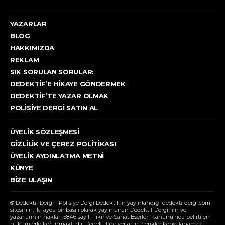
YAZARLAR
BLOG
HAKKIMIZDA
REKLAM
SIK SORULAN SORULAR:
DEDEKTIF’E HIKAYE GÖNDERMEK
DEDEKTIF’TE YAZAR OLMAK
POLISIYE DERGI SATIN AL
ÜYELIK SÖZLEŞMESI
GIZLILIK VE ÇEREZ POLITIKASI
ÜYELIK AYDINLATMA METNI
KÜNYE
BIZE ULAŞIN
© Dedektif Dergi - Polisiye Dergi Dedektif’in yayınlandığı dedektifdergi.com
sitesinin, iki ayda bir basılı olarak yayınlanan Dedektif Dergi’nin ve
yazarlarının hakları 5846 sayılı Fikir ve Sanat Eserleri Kanunu’nda belirtilen
hükümlerle korunmaktadır. Dedektif’de yer alan içerikler kopyalanamaz,