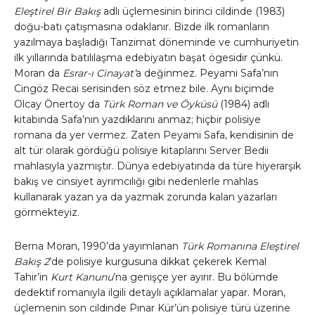
Eleştirel Bir Bakış
adlı üçlemesinin birinci cildinde (1983)
doğu-batı çatışmasına odaklanır. Bizde ilk romanların
yazılmaya başladığı Tanzimat döneminde ve cumhuriyetin
ilk yıllarında batılılaşma edebiyatın başat ögesidir çünkü.
Moran da
Esrar-ı Cinayat’
a değinmez. Peyami Safa’nın
Cingöz Recai serisinden söz etmez bile. Aynı biçimde
Olcay Önertoy da
Türk Roman ve Öyküsü
(1984) adlı
kitabında Safa’nın yazdıklarını anmaz; hiçbir polisiye
romana da yer vermez. Zaten Peyami Safa, kendisinin de
alt tür olarak gördüğü polisiye kitaplarını Server Bedii
mahlasıyla yazmıştır. Dünya edebiyatında da türe hiyerarşik
bakış ve cinsiyet ayrımcılığı gibi nedenlerle mahlas
kullanarak yazan ya da yazmak zorunda kalan yazarları
görmekteyiz.
Berna Moran, 1990’da yayımlanan
Türk Romanına Eleştirel
Bakış 2
’de polisiye kurgusuna dikkat çekerek Kemal
Tahir’in
Kurt Kanunu
’na genişçe yer ayırır. Bu bölümde
dedektif romanıyla ilgili detaylı açıklamalar yapar. Moran,
üçlemenin son cildinde Pınar Kür’ün polisiye türü üzerine