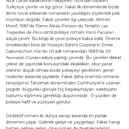
Nick Carter karakterinin hikayeleri 1909’dan itibaren
Türkçeye çevrilir ve ilgi görür. Fakat ilk dönemlerde bizde
dime novel etkisinde romanların yazıldığını söylemek pek
mümkün değildir. Fakat çeviriler ilgi çekicidir. Ahmet
Münif, 1881’de Pierre Alexis Ponson du Terrail’in
Les
Tragedies de Paris
isimli polisiye romanı
Paris Faciaları
adıyla çevirir. Bu kitap ilk çeviri polisiye kabul edilir. Önemli
örneklerden birisi de Hüseyin Rahmi Gürpınar’ın Emile
Gaboriau’nun
File No 113
adlı romanından 1889’da
113
Numaralı Cüzdan
adıyla yaptığı çeviridir. Bu çeviriler dikkat
çekse de yayıncılık konusundaki eksiklikler, okur-yazar
oranının düşük olması bizde polisiyeyi geciktiren genel
nedenler arasında sayılabilir. Fakat daha önemlisi romanla
tanıştığımız Tanzimat döneminden Cumhuriyet’e uzanan
çizgide -bugünkü görüşle hiç bağdaşmayan- edebiyatın
toplumu eğitmesi gerektiği düşüncesidir. O yüzden de
polisiye hafif ve yüzeysel görülür.
Dedektif romanı iki dünya savaşı arasında en parlak
dönemini yaşar. Giderek gelişir ve yaygınlaşır. Fakat hangi
hattan gelirse gelsin, cinai roman da diyebileceğimiz