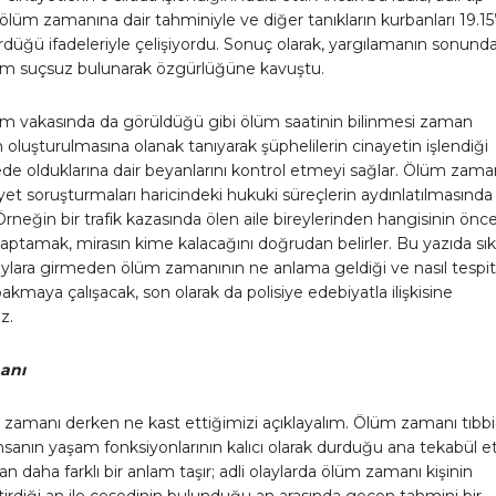
lüm zamanına dair tahminiyle ve diğer tanıkların kurbanları 19.15
düğü ifadeleriyle çelişiyordu. Sonuç olarak, yargılamanın sonund
 suçsuz bulunarak özgürlüğüne kavuştu.
 vakasında da görüldüğü gibi ölüm saatinin bilinmesi zaman
n oluşturulmasına olanak tanıyarak şüphelilerin cinayetin işlendiği
de olduklarına dair beyanlarını kontrol etmeyi sağlar. Ölüm zama
ayet soruşturmaları haricindeki hukuki süreçlerin aydınlatılmasında
Örneğin bir trafik kazasında ölen aile bireylerinden hangisinin önc
ptamak, mirasın kime kalacağını doğrudan belirler. Bu yazıda sık
aylara girmeden ölüm zamanının ne anlama geldiği ve nasıl tespit
bakmaya çalışacak, son olarak da polisiye edebiyatla ilişkisine
z.
anı
zamanı derken ne kast ettiğimizi açıklayalım. Ölüm zamanı tıbbi
insanın yaşam fonksiyonlarının kalıcı olarak durduğu ana tekabül e
an daha farklı bir anlam taşır; adli olaylarda ölüm zamanı kişinin
tirdiği an ile cesedinin bulunduğu an arasında geçen tahmini bir