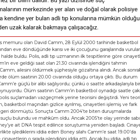
ez bir bilim dalıdır. Bu yazı dizisinde suç
alarının merkezinde yer alan ve doğal olarak polisiye
a kendine yer bulan adli tıp konularına mümkün olduğ
lden uzak kalarak bakmaya çalışacağız.
olis memuru olan David Camm, 28 Eylül 2000 tarihinde basketbol
ndan eve döndüğünde karısı ve iki çocuğunu garajlarında vurula
halde buldu. Polis, adli tıp uzmanının ilk tespitlerine göre cinayet
in eve geldiği saat olan 21.30 civarında işlendiğini tahmin
Camm, ailesini öldürmek şüphesiyle gözaltına alındı. Ancak sonra
rde ölüm saatinin 20.00 civarında olduğu ortaya çıktı. Bu durum
mm’e güçlü bir alibi sağlıyordu; çünkü o saatte arkadaşlarıyla bir
oynuyordu. Ölüm saatinin Camm’in basketbol oynadığı saatle çakı
, polis suçlamadan vazgeçmek yerine teorisini değiştirdi. Yeni teor
basketbol maçından gizlice ayrılmış, cinayetleri işlemiş ve fark
geri dönmüştü. Sonuçta Camm 2004’te biten duruşmalarda
 suçlu bulundu ve mahkûm oldu. Ancak 2005’te olay yerinde sabık
ey’ye ait DNA tespit edilince soruşturma yeniden başladı. Cinaye
likte işlediklerini iddia eden Boney silahı Camm’e saat 19.00’da
 cinayetlerin o sırada işlendiğini iddia etti. Ancak bu iddia, adli tıp