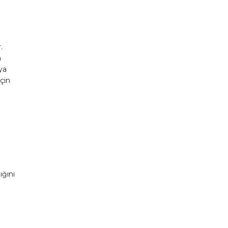
.
a
ya
için
ığını