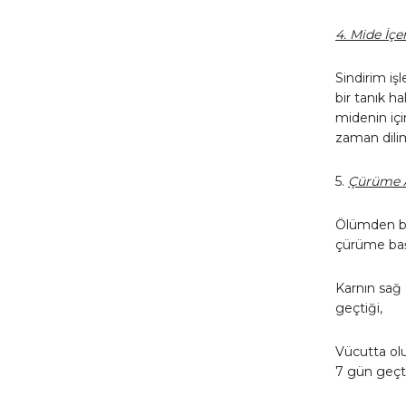
4. Mide İçe
Sindirim iş
bir tanık h
midenin içi
zaman dilimin
5.
Çürüme 
Ölümden bir
çürüme başl
Karnın sağ 
geçtiği,
Vücutta ol
7 gün geçti