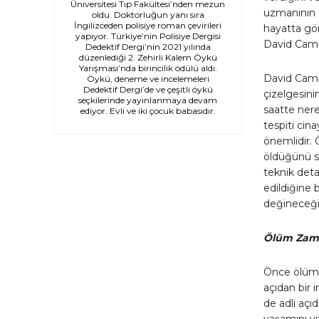
Üniversitesi Tıp Fakültesi’nden mezun
uzmanının ö
oldu. Doktorluğun yanı sıra
İngilizceden polisiye roman çevirileri
hayatta gör
yapıyor. Türkiye’nin Polisiye Dergisi
David Camm
Dedektif Dergi’nin 2021 yılında
düzenlediği 2. Zehirli Kalem Öykü
Yarışması’nda birincilik ödülü aldı.
David Camm
Öykü, deneme ve incelemeleri
Dedektif Dergi’de ve çeşitli öykü
çizelgesini
seçkilerinde yayınlanmaya devam
saatte nere
ediyor. Evli ve iki çocuk babasıdır.
tespiti cin
önemlidir. 
öldüğünü sa
teknik det
edildiğine 
değineceği
Ölüm Zam
Önce ölüm 
açıdan bir 
de adli açıd
yaşamını yi