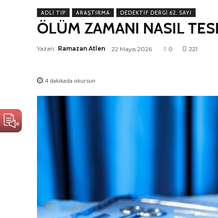
ADLI TIP
ARAŞTIRMA
DEDEKTIF DERGI 62. SAYI
ÖLÜM ZAMANI NASIL TESP
Yazan:
Ramazan Atlen
22 Mayıs 2026
0
221
4
dakikada okursun