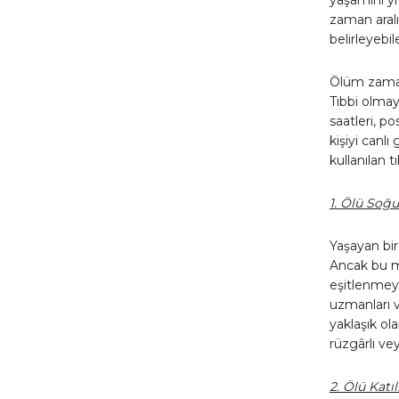
zaman aralı
belirleyebi
Ölüm zamanı
Tıbbi olma
saatleri, p
kişiyi canl
kullanılan t
1. Ölü Soğ
Yaşayan bir 
Ancak bu m
eşitlenmeye
uzmanları v
yaklaşık ola
rüzgârlı vey
2. Ölü Katı