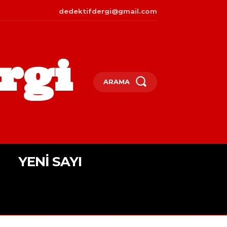
dedektifdergi@gmail.com
rgi
ARAMA
YENI SAYI