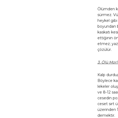
Ölümden kı
sürmez. Vüc
heykel gibi
boyundan ba
kaskatı kes
ettiğinin ö
etmez; yazı
çözülür.
3. Ölü Morl
Kalp durduğ
Böylece kan
lekeler olu
ve 8-12 saa
cesedin po
ceset sırt 
üzerinden 
demektir.