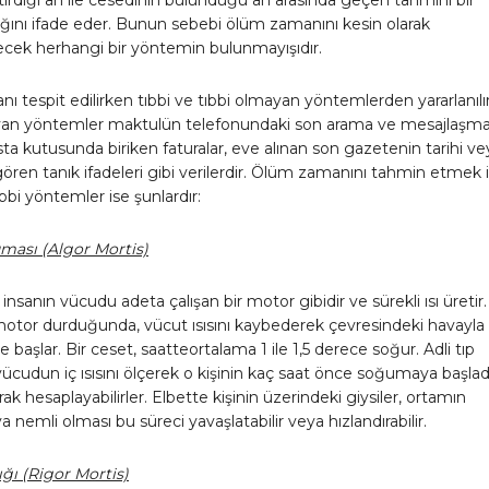
ğını ifade eder. Bunun sebebi ölüm zamanını kesin olarak
lecek herhangi bir yöntemin bulunmayışıdır.
 tespit edilirken tıbbi ve tıbbi olmayan yöntemlerden yararlanılır
yan yöntemler maktulün telefonundaki son arama ve mesajlaşm
osta kutusunda biriken faturalar, eve alınan son gazetenin tarihi ve
ı gören tanık ifadeleri gibi verilerdir. Ölüm zamanını tahmin etmek 
ıbbi yöntemler ise şunlardır:
uması (Algor Mortis)
insanın vücudu adeta çalışan bir motor gibidir ve sürekli ısı üretir.
otor durduğunda, vücut ısısını kaybederek çevresindeki havayla
 başlar. Bir ceset, saatteortalama 1 ile 1,5 derece soğur. Adli tıp
ücudun iç ısısını ölçerek o kişinin kaç saat önce soğumaya başlad
rak hesaplayabilirler. Elbette kişinin üzerindeki giysiler, ortamın
a nemli olması bu süreci yavaşlatabilir veya hızlandırabilir.
lığı (Rigor Mortis)