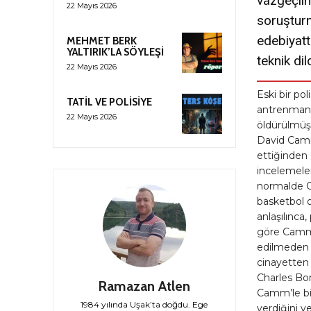
vazgeçilm
22 Mayıs 2026
soruşturm
edebiyatt
MEHMET BERK
YALTIRIK’LA SÖYLEŞİ
teknik di
22 Mayıs 2026
Eski bir p
TATİL VE POLİSİYE
antrenmanı
22 Mayıs 2026
öldürülmüş 
David Camm’
ettiğinden 
incelemele
normalde Ca
basketbol 
anlaşılınca
göre Camm, 
edilmeden 
cinayetten
Charles Bon
Ramazan Atlen
Camm’le bir
1984 yılında Uşak’ta doğdu. Ege
verdiğini ve