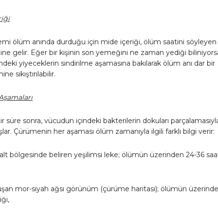
riği
lemi ölüm anında durduğu için mide içeriği, ölüm saatini söyleyen 
aline gelir. Eğer bir kişinin son yemeğini ne zaman yediği biliniyors
ndeki yiyeceklerin sindirilme aşamasına bakılarak ölüm anı dar bir
e sıkıştırılabilir.
Aşamaları
 süre sonra, vücudun içindeki bakterilerin dokuları parçalamasıyl
ar. Çürümenin her aşaması ölüm zamanıyla ilgili farklı bilgi verir:
alt bölgesinde beliren yeşilimsi leke; ölümün üzerinden 24-36 saa
uşan mor-siyah ağsı görünüm (çürüme haritası); ölümün üzerinde
ği,