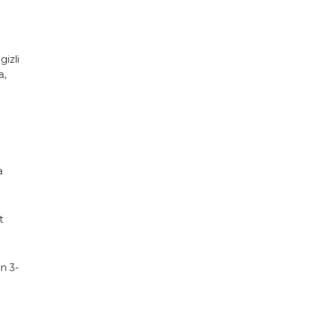
gizli
a,
a
t
n 3-