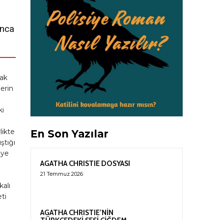
unca
rak
lerin
ki
likte
En Son Yazılar
ştığı
iye
AGATHA CHRISTIE DOSYASI
21 Temmuz 2026
alı
ti
AGATHA CHRISTIE’NİN