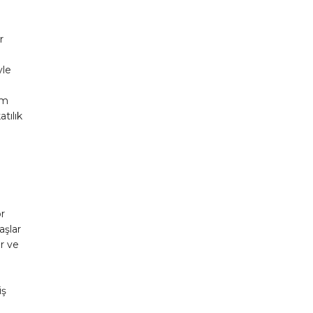
r
yle
am
tılık
.
r
aşlar
ir ve
iş