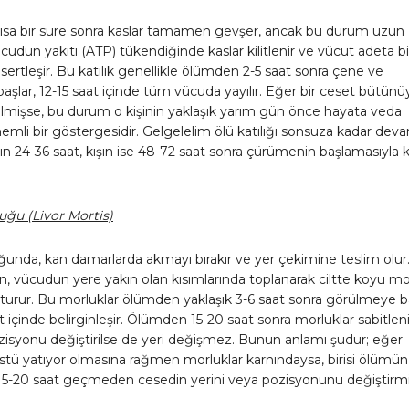
sa bir süre sonra kaslar tamamen gevşer, ancak bu durum uzun
udun yakıtı (ATP) tükendiğinde kaslar kilitlenir ve vücut adeta bi
 sertleşir. Bu katılık genellikle ölümden 2-5 saat sonra çene ve
şlar, 12-15 saat içinde tüm vücuda yayılır. Eğer bir ceset bütünü
ilmişse, bu durum o kişinin yaklaşık yarım gün önce hayata veda
nemli bir göstergesidir. Gelgelelim ölü katılığı sonsuza kadar dev
n 24-36 saat, kışın ise 48-72 saat sonra çürümenin başlamasıyla ka
uğu (Livor Mortis)
unda, kan damarlarda akmayı bırakır ve yer çekimine teslim olur
, vücudun yere yakın olan kısımlarında toplanarak ciltte koyu mo
şturur. Bu morluklar ölümden yaklaşık 3-6 saat sonra görülmeye b
t içinde belirginleşir. Ölümden 15-20 saat sonra morluklar sabitlen
zisyonu değiştirilse de yeri değişmez. Bunun anlamı şudur; eğer
üstü yatıyor olmasına rağmen morluklar karnındaysa, birisi ölümün
15-20 saat geçmeden cesedin yerini veya pozisyonunu değiştirm