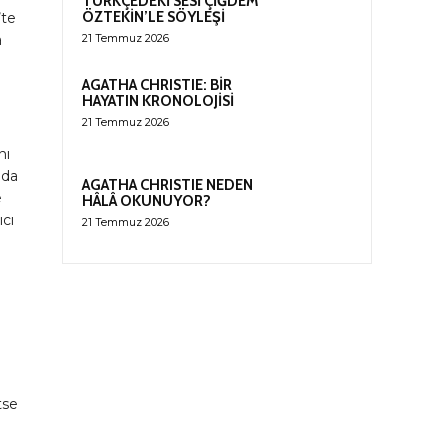
TÜRKÇEDEKİ SESİ ÇİĞDEM
ÖZTEKİN’LE SÖYLEŞİ
’te
a
21 Temmuz 2026
AGATHA CHRISTIE: BİR
HAYATIN KRONOLOJİSİ
21 Temmuz 2026
nı
 da
AGATHA CHRISTIE NEDEN
e
HÂLÂ OKUNUYOR?
ıcı
21 Temmuz 2026
tse