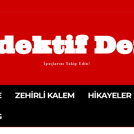
dektif De
İpuçlarını Takip Edin!
E
ZEHIRLI KALEM
HIKAYELER
G