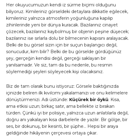
Her okuyucumuzun kendi iz sürme biçimi olduğunu
biliyoruz. Kimileriniz görseldeki detaylara dikkatle eğilecek,
kimileriniz yalnızca atmosferin yoğunluğuna kapılıp
zihinlerinde yeni bir dünya kuracak. Bazılarınız cinayet
çözecek, bazılarınız kaybolmuş bir objenin peşine düşecek;
bazılarınız ise sırlarla dolu bir bilmecenin kapısını aralayacak.
Belki de bu görsel sizin için bir suçun başlangıcı değil,
sonucudur, kim bilir? Belki de bu görselde gördüğünüz
şey, gerçeğin kendisi değil, gerçeği saklayan bir
yanılsamadır. Ve siz, tam da bu nedenle, bu resmin
söylemediği şeyleri söyleyecek kişi olacaksınız.
Biz de tam olarak bunu istiyoruz: Görsele baktığınızda
içinizde beliren ilk kıvılcımı yakalamanızı ve onu kelimelere
dönüştürmenizi. Adı üstünde:
Küçürek bir öykü
. Kısa,
ama etkisi uzun; birkaç satır, ama bellekte iz bırakan
türden. Çünkü iyi bir polisiye, yalnızca uzun anlatılarla değil,
doğru anı yakalayan kısa darbelerle de yazılır. Bir gölge, bir
ses, bir dokunuş, bir kesinti, bir şüphe… Hepsi bir araya
geldiğinde hikâyenin çerçevesi ortaya çıkar.