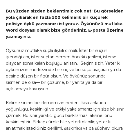
Bu yüzden sizden beklentimiz çok net: Bu görselden
yola çıkarak en fazla 500 kelimelik bir küçürek
polisiye öykü yazmanızı istiyoruz. Öykünüzü mutlaka
Word dosyası olarak bize gönderiniz. E-posta üzerine
yazmayınız.
Öykünüz mutlaka suçla ilişkili olmalı. İster bir suçun
işlendiği anı, ister suçtan hemen önceki gerilimi, isterse
olaydan sonra kalan boşluğu anlatın… Seçim sizin. Yeter ki
öykünüzün merkezinde bir suç ve bu suçu araştıran ya da
peşine düşen bir figür olsun. Ve öykünüz sonunda —
kısmen de olsa— bir çözüme, bir yanıta ya da bir
açıklamaya kavuşsun.
Kelime sınırını belirlememizin nedeni, kısa anlatıda
yoğunluğu, keskinliği ve etkiyi yakalamanız için size bir sınır
çizmek. Bu sınır yaratıcı gücü baskılamaz; aksine, onu
keskinleştirir. Birkaç cümle bile yeterli olabilir; yeter ki
anlatmak istediğiniz gerilimi, şaşkınlığı ya da şüpheyi okura