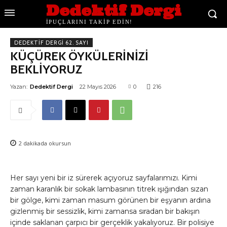
Dedektif Dergi
İPUÇLARINI TAKİP EDİN!
DEDEKTIF DERGI 62. SAYI
KÜÇÜREK ÖYKÜLERİNİZİ
BEKLİYORUZ
Yazan:
Dedektif Dergi
22 Mayıs 2026
0
216
2
dakikada okursun
Her sayı yeni bir iz sürerek açıyoruz sayfalarımızı. Kimi
zaman karanlık bir sokak lambasının titrek ışığından sızan
bir gölge, kimi zaman masum görünen bir eşyanın ardına
gizlenmiş bir sessizlik, kimi zamansa sıradan bir bakışın
içinde saklanan çarpıcı bir gerçeklik yakalıyoruz. Bir polisiye