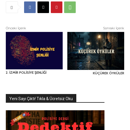
Önceki İçerik
Sonraki İçerik
2. İZMİR POLİSİYE ŞENLİĞİ
KÜÇÜREK ÖYKÜLER
Yeni Sayı Çıktı! Tıkla & Ücretsiz Oku