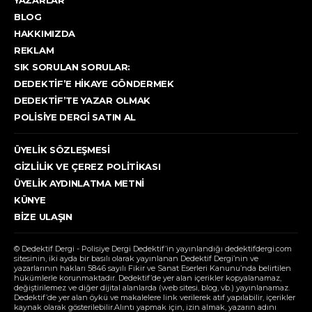
YAZARLAR
BLOG
HAKKIMIZDA
REKLAM
SIK SORULAN SORULAR:
DEDEKTIF’E HIKAYE GÖNDERMEK
DEDEKTIF’TE YAZAR OLMAK
POLISIYE DERGI SATIN AL
ÜYELIK SÖZLEŞMESI
GIZLILIK VE ÇEREZ POLITIKASI
ÜYELIK AYDINLATMA METNI
KÜNYE
BIZE ULAŞIN
© Dedektif Dergi - Polisiye Dergi Dedektif’in yayınlandığı dedektifdergi.com
sitesinin, iki ayda bir basılı olarak yayınlanan Dedektif Dergi’nin ve
yazarlarının hakları 5846 sayılı Fikir ve Sanat Eserleri Kanunu’nda belirtilen
hükümlerle korunmaktadır. Dedektif’de yer alan içerikler kopyalanamaz,
değiştirilemez ve diğer dijital alanlarda (web sitesi, blog, vb.) yayınlanamaz.
Dedektif’de yer alan öykü ve makalelere link verilerek atıf yapılabilir, içerikler
kaynak olarak gösterilebilir.Alıntı yapmak için, izin almak, yazarın adını