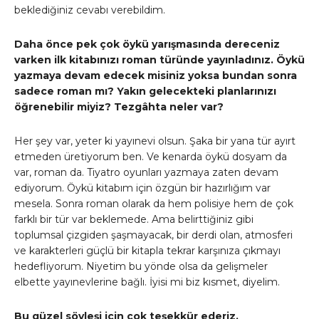
beklediğiniz cevabı verebildim.
Daha önce pek çok öykü yarışmasında dereceniz
varken ilk kitabınızı roman türünde yayınladınız. Öykü
yazmaya devam edecek misiniz yoksa bundan sonra
sadece roman mı? Yakın gelecekteki planlarınızı
öğrenebilir miyiz? Tezgâhta neler var?
Her şey var, yeter ki yayınevi olsun. Şaka bir yana tür ayırt
etmeden üretiyorum ben. Ve kenarda öykü dosyam da
var, roman da. Tiyatro oyunları yazmaya zaten devam
ediyorum. Öykü kitabım için özgün bir hazırlığım var
mesela. Sonra roman olarak da hem polisiye hem de çok
farklı bir tür var beklemede. Ama belirttiğiniz gibi
toplumsal çizgiden şaşmayacak, bir derdi olan, atmosferi
ve karakterleri güçlü bir kitapla tekrar karşınıza çıkmayı
hedefliyorum. Niyetim bu yönde olsa da gelişmeler
elbette yayınevlerine bağlı. İyisi mi biz kısmet, diyelim.
Bu güzel söyleşi için çok teşekkür ederiz.