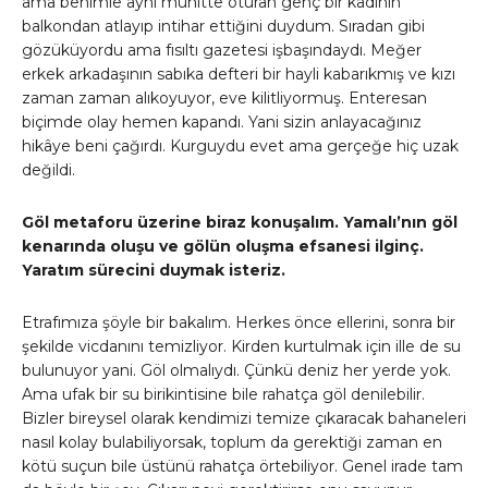
ama benimle aynı muhitte oturan genç bir kadının
balkondan atlayıp intihar ettiğini duydum. Sıradan gibi
gözüküyordu ama fısıltı gazetesi işbaşındaydı. Meğer
erkek arkadaşının sabıka defteri bir hayli kabarıkmış ve kızı
zaman zaman alıkoyuyor, eve kilitliyormuş. Enteresan
biçimde olay hemen kapandı. Yani sizin anlayacağınız
hikâye beni çağırdı. Kurguydu evet ama gerçeğe hiç uzak
değildi.
Göl metaforu üzerine biraz konuşalım. Yamalı’nın göl
kenarında oluşu ve gölün oluşma efsanesi ilginç.
Yaratım sürecini duymak isteriz.
Etrafımıza şöyle bir bakalım. Herkes önce ellerini, sonra bir
şekilde vicdanını temizliyor. Kirden kurtulmak için ille de su
bulunuyor yani. Göl olmalıydı. Çünkü deniz her yerde yok.
Ama ufak bir su birikintisine bile rahatça göl denilebilir.
Bizler bireysel olarak kendimizi temize çıkaracak bahaneleri
nasıl kolay bulabiliyorsak, toplum da gerektiği zaman en
kötü suçun bile üstünü rahatça örtebiliyor. Genel irade tam