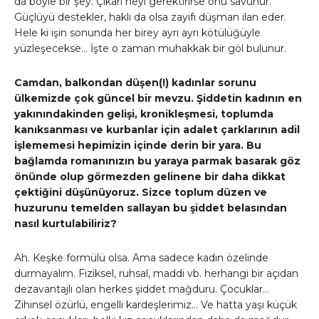
da böyle bir şey. Çıkarı neyi gerektirirse onu savunur.
Güçlüyü destekler, haklı da olsa zayıfı düşman ilan eder.
Hele ki işin sonunda her birey ayrı ayrı kötülüğüyle
yüzleşecekse… İşte o zaman muhakkak bir göl bulunur.
Camdan, balkondan düşen(!) kadınlar sorunu
ülkemizde çok güncel bir mevzu. Şiddetin kadının en
yakınındakinden gelişi, kronikleşmesi, toplumda
kanıksanması ve kurbanlar için adalet çarklarının adil
işlememesi hepimizin içinde derin bir yara. Bu
bağlamda romanınızın bu yaraya parmak basarak göz
önünde olup görmezden gelinene bir daha dikkat
çektiğini düşünüyoruz. Sizce toplum düzen ve
huzurunu temelden sallayan bu şiddet belasından
nasıl kurtulabiliriz?
Ah. Keşke formülü olsa. Ama sadece kadın özelinde
durmayalım. Fiziksel, ruhsal, maddi vb. herhangi bir açıdan
dezavantajlı olan herkes şiddet mağduru. Çocuklar…
Zihinsel özürlü, engelli kardeşlerimiz… Ve hatta yaşı küçük