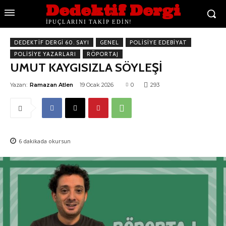
Dedektif Dergi
İPUÇLARINI TAKİP EDİN!
DEDEKTIF DERGI 60. SAYI
GENEL
POLISIYE EDEBIYAT
POLISIYE YAZARLARI
RÖPORTAJ
UMUT KAYGISIZLA SÖYLEŞİ
Yazan:
Ramazan Atlen
19 Ocak 2026
0
293
6
dakikada okursun