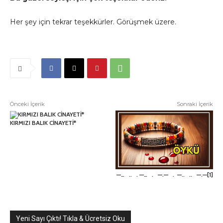
Her şey için tekrar teşekkürler. Görüşmek üzere.
Önceki İçerik
Sonraki İçerik
KIRMIZI BALIK CİNAYETİ*
—… .. . —… . —.— . —.. .. —.—[1]
Yeni Sayı Çıktı! Tıkla & Ücretsiz Oku