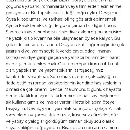
bazı noktalar da yok değil. Bizim polisiye öykülerimizin
çoğunda yabancı romanlardan veya filmlerden esinlenme
görüyorum. Bu topraklara ait değil çoğu öykü. Devşirme.
Oysa ki toplumsal ve tarihsel bilinç göz ardı edilmemeli.
Ayrıca karakter eksikliği de göze çarpan bir diğer husus.
Sadece cinayet şüphelisi artsın diye eklenmiş onlarca isim,
ne yazık ki tip kıvamına bile ulaşmadan öylece kalıyor. Bu
çok ciddi bir sorun aslında. Okuyucu katili öğrendiğinde çok
şaşırsın diye, yarım sayfalık yerde çaycı, odacı, manav,
komşu vs. diye gelip geçen ve yalnızca bir isimden ibaret
olan kişiler kullanılmamalı. Okurun empati kurma ihtimali
olan, yaptıklarını ve yapmadıklarını tartışacağımız
karakterler yaratılmalı. Son olarak üzerine çok çalıştığımı
ifade ettiğim roman karakterlerinin kendine has seslerinin
olması da çok önemli bence. Malumunuz, günlük hayatta
herkes farklı konuşur. İlla ki kendimize has söyleyişlerimiz,
sık kullandığımız kelimeler vardır. Hatta bir adım öteye
taşıyayım. Devrik, yarım yamalak konuşuruz çokça. Ancak
romanlarda yaşamsallıktan uzak, kusursuz cümleler, düz
ve yapay diyaloglar gördüğüm zaman okuyucu olarak
hayal kırıklığına uğruyorum. Biraz uzun oldu ama sanırım