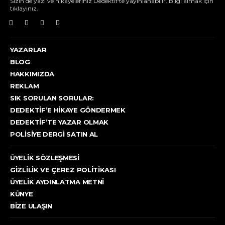
Sizin de yazı ve hikayeleriniz Dedektif'te yayınlanabilir. Bilgi almak için
tıklayınız.
YAZARLAR
BLOG
HAKKIMIZDA
REKLAM
SIK SORULAN SORULAR:
DEDEKTIF’E HIKAYE GÖNDERMEK
DEDEKTIF’TE YAZAR OLMAK
POLISIYE DERGI SATIN AL
ÜYELIK SÖZLEŞMESI
GIZLILIK VE ÇEREZ POLITIKASI
ÜYELIK AYDINLATMA METNI
KÜNYE
BIZE ULAŞIN