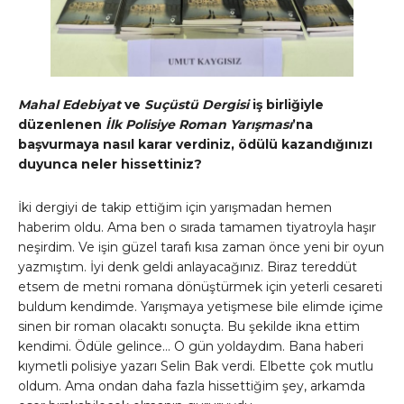
Mahal Edebiyat
ve
Suçüstü Dergisi
iş birliğiyle
düzenlenen
İlk Polisiye Roman Yarışması
’na
başvurmaya nasıl karar verdiniz, ödülü kazandığınızı
duyunca neler hissettiniz?
İki dergiyi de takip ettiğim için yarışmadan hemen
haberim oldu. Ama ben o sırada tamamen tiyatroyla haşır
neşirdim. Ve işin güzel tarafı kısa zaman önce yeni bir oyun
yazmıştım. İyi denk geldi anlayacağınız. Biraz tereddüt
etsem de metni romana dönüştürmek için yeterli cesareti
buldum kendimde. Yarışmaya yetişmese bile elimde içime
sinen bir roman olacaktı sonuçta. Bu şekilde ikna ettim
kendimi. Ödüle gelince… O gün yoldaydım. Bana haberi
kıymetli polisiye yazarı Selin Bak verdi. Elbette çok mutlu
oldum. Ama ondan daha fazla hissettiğim şey, arkamda