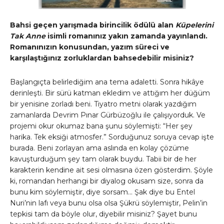
Bahsi geçen yarışmada birincilik ödülü alan
Küpelerini
Tak Anne
isimli romanınız yakın zamanda yayınlandı.
Romanınızın konusundan, yazım süreci ve
karşılaştığınız zorluklardan bahsedebilir misiniz?
Başlangıçta belirlediğim ana tema adaletti. Sonra hikâye
derinleşti. Bir sürü katman ekledim ve attığım her düğüm
bir yenisine zorladı beni. Tiyatro metni olarak yazdığım
zamanlarda Devrim Pınar Gürbüzoğlu ile çalışıyorduk. Ve
projemi okur okumaz bana şunu söylemişti: “Her şey
harika. Tek eksiği atmosfer.” Sorduğunuz soruya cevap işte
burada. Beni zorlayan ama aslında en kolay çözüme
kavuşturduğum şey tam olarak buydu. Tabii bir de her
karakterin kendine ait sesi olmasına özen gösterdim. Şöyle
ki, romandan herhangi bir diyalog okusam size, sonra da
bunu kim söylemiştir, diye sorsam… Şak diye bu Entel
Nuri’nin lafı veya bunu olsa olsa Şükrü söylemiştir, Pelin’in
tepkisi tam da böyle olur, diyebilir misiniz? Şayet bunu