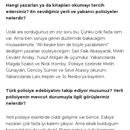
Hangi yazarları ya da kitapları okumayı tercih
edersiniz? En sevdiğiniz yerli ve yabancı polisiyeler
nelerdir?
Uzak ara sorduğunuz en zor soru bu. Çünkü çok fazla isim
var. Ama ben soruya genel düzlemde bakacağım
müsaadenizle. “Ah keşke ben de böyle yazabilsem”
dediğim yazarları söyleyeceğim. Sait Faik Abasıyanık, Melih
Cevdet Anday, Yusuf Atılgan ilk üçümdür. Yabancılarda
Magda Szabó ve Nick Hornby. Polisiye özelinde Melih
Günaydın, Gencoy Sümer ve Sevil Atasoy okurum.
Yabancılarda Lars Kepler ve Jo Nesbo’ya bayılırım.
Türk polisiye edebiyatını takip ediyor musunuz? Yerli
polisiyenin mevcut durumuyla ilgili görüşleriniz
nelerdir?
Yerli polisiye eserlerde ciddi gelişme var bence. Eskiye
nazaran çok fazla iyi kalem çıkıyor. Ama eksik bulduğum