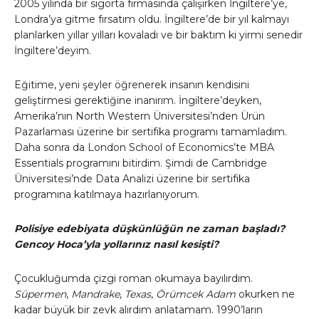
2005 yılında bir sigorta firmasında çalışırken İngiltere’ye,
Londra’ya gitme fırsatım oldu. İngiltere’de bir yıl kalmayı
planlarken yıllar yılları kovaladı ve bir baktım ki yirmi senedir
İngiltere’deyim.
Eğitime, yeni şeyler öğrenerek insanın kendisini
geliştirmesi gerektiğine inanırım. İngiltere’deyken,
Amerika’nın North Western Üniversitesi’nden Ürün
Pazarlaması üzerine bir sertifika programı tamamladım.
Daha sonra da London School of Economics’te MBA
Essentials programını bitirdim. Şimdi de Cambridge
Üniversitesi’nde Data Analizi üzerine bir sertifika
programına katılmaya hazırlanıyorum.
Polisiye edebiyata düşkünlüğün ne zaman başladı?
Gencoy Hoca’yla yollarınız nasıl kesişti?
Çocukluğumda çizgi roman okumaya bayılırdım.
Süpermen
,
Mandrake
,
Texas
,
Örümcek Adam
okurken ne
kadar büyük bir zevk alırdım anlatamam. 1990’ların