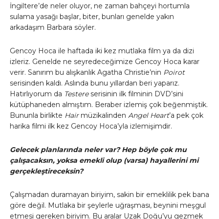
İngiltere’de neler oluyor, ne zaman bahçeyi hortumla
sulama yasağı başlar, biter, bunları genelde yakın
arkadaşım Barbara söyler.
Gencoy Hoca ile haftada iki kez mutlaka film ya da dizi
izleriz. Genelde ne seyredeceğimize Gencoy Hoca karar
verir. Sanırım bu alışkanlık Agatha Christie’nin
Poirot
serisinden kaldı. Aslında bunu yıllardan beri yaparız.
Hatırlıyorum da
Testere
serisinin ilk filminin DVD’sini
kütüphaneden almıştım. Beraber izlemiş çok beğenmiştik.
Bununla birlikte
Hair
müzikalinden
Angel Heart
’a pek çok
harika filmi ilk kez Gencoy Hoca’yla izlemişimdir.
Gelecek planlarında neler var? Hep böyle çok mu
çalışacaksın, yoksa emekli olup (varsa) hayallerini mi
gerçekleştireceksin?
Çalışmadan duramayan biriyim, sakin bir emeklilik pek bana
göre değil. Mutlaka bir şeylerle uğraşması, beynini meşgul
etmesi gereken biriyim. Bu aralar Uzak Doğu’yu gezmek