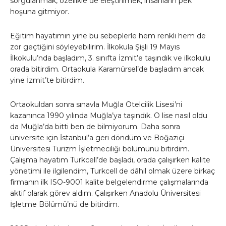
sorgulanmak, özellikle de eleştirilmek, insanların pek
hoşuna gitmiyor.
Eğitim hayatımın yine bu sebeplerle hem renkli hem de
zor geçtiğini söyleyebilirim. İlkokula Şişli 19 Mayıs
İlkokulu’nda başladım, 3. sınıfta İzmit’e taşındık ve ilkokulu
orada bitirdim. Ortaokula Karamürsel’de başladım ancak
yine İzmit’te bitirdim.
Ortaokuldan sonra sınavla Muğla Otelcilik Lisesi’ni
kazanınca 1990 yılında Muğla’ya taşındık. O lise nasıl oldu
da Muğla’da bitti ben de bilmiyorum. Daha sonra
üniversite için İstanbul’a geri döndüm ve Boğaziçi
Üniversitesi Turizm İşletmeciliği bölümünü bitirdim.
Çalışma hayatım Turkcell’de başladı, orada çalışırken kalite
yönetimi ile ilgilendim, Turkcell de dâhil olmak üzere birkaç
firmanın ilk ISO-9001 kalite belgelendirme çalışmalarında
aktif olarak görev aldım. Çalışırken Anadolu Üniversitesi
İşletme Bölümü’nü de bitirdim.