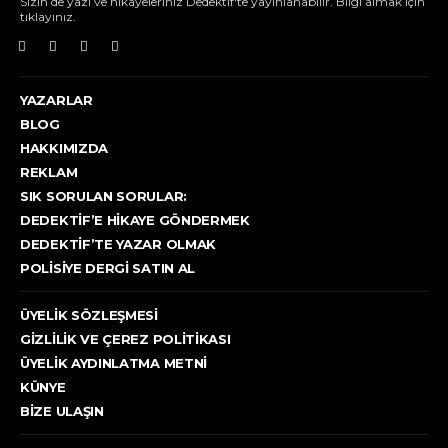
Sizin de yazı ve hikayeleriniz Dedektif'te yayınlanabilir. Bilgi almak için
tıklayınız.
YAZARLAR
BLOG
HAKKIMIZDA
REKLAM
SIK SORULAN SORULAR:
DEDEKTIF’E HIKAYE GÖNDERMEK
DEDEKTIF’TE YAZAR OLMAK
POLISIYE DERGI SATIN AL
ÜYELIK SÖZLEŞMESI
GIZLILIK VE ÇEREZ POLITIKASI
ÜYELIK AYDINLATMA METNI
KÜNYE
BIZE ULAŞIN