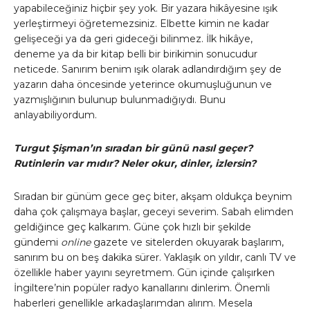
yapabileceğiniz hiçbir şey yok. Bir yazara hikâyesine ışık
yerleştirmeyi öğretemezsiniz. Elbette kimin ne kadar
gelişeceği ya da geri gideceği bilinmez. İlk hikâye,
deneme ya da bir kitap belli bir birikimin sonucudur
neticede. Sanırım benim ışık olarak adlandırdığım şey de
yazarın daha öncesinde yeterince okumuşluğunun ve
yazmışlığının bulunup bulunmadığıydı. Bunu
anlayabiliyordum.
Turgut Şişman’ın sıradan bir günü nasıl geçer?
Rutinlerin var mıdır? Neler okur, dinler, izlersin?
Sıradan bir günüm gece geç biter, akşam oldukça beynim
daha çok çalışmaya başlar, geceyi severim. Sabah elimden
geldiğince geç kalkarım. Güne çok hızlı bir şekilde
gündemi
online
gazete ve sitelerden okuyarak başlarım,
sanırım bu on beş dakika sürer. Yaklaşık on yıldır, canlı TV ve
özellikle haber yayını seyretmem. Gün içinde çalışırken
İngiltere’nin popüler radyo kanallarını dinlerim. Önemli
haberleri genellikle arkadaşlarımdan alırım. Mesela