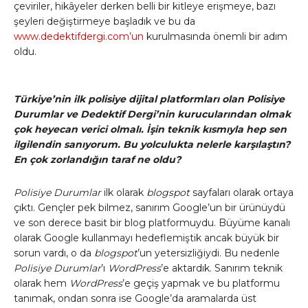
çeviriler, hikâyeler derken belli bir kitleye erişmeye, bazı
şeyleri değiştirmeye başladık ve bu da
www.dedektifdergi.com’un
kurulmasında önemli bir adım
oldu.
Türkiye’nin ilk polisiye dijital platformları olan Polisiye
Durumlar ve Dedektif Dergi’nin kurucularından olmak
çok heyecan verici olmalı. İşin teknik kısmıyla hep sen
ilgilendin sanıyorum. Bu yolculukta nelerle karşılaştın?
En çok zorlandığın taraf ne oldu?
Polisiye Durumlar
ilk olarak
blogspot
sayfaları olarak ortaya
çıktı. Gençler pek bilmez, sanırım Google’un bir ürünüydü
ve son derece basit bir blog platformuydu. Büyüme kanalı
olarak Google kullanmayı hedeflemiştik ancak büyük bir
sorun vardı, o da
blogspot
’un yetersizliğiydi. Bu nedenle
Polisiye Durumlar
’ı
WordPress
’e aktardık. Sanırım teknik
olarak hem
WordPress
’e geçiş yapmak ve bu platformu
tanımak, ondan sonra ise Google’da aramalarda üst