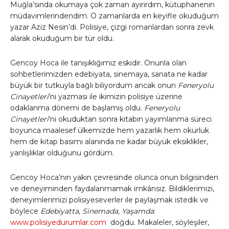
Muğla’sında okumaya çok zaman ayırırdım, kütüphanenin
müdavimlerindendim. O zamanlarda en keyifle okuduğum
yazar Aziz Nesin’di. Polisiye, çizgi romanlardan sonra zevk
alarak okuduğum bir tür oldu.
Gencoy Hoca ile tanışıklığımız eskidir. Onunla olan
sohbetlerimizden edebiyata, sinemaya, sanata ne kadar
büyük bir tutkuyla bağlı biliyordum ancak onun
Feneryolu
Cinayetleri
’ni yazması ile ikimizin polisiye üzerine
odaklanma dönemi de başlamış oldu.
Feneryolu
Cinayetleri
’ni okuduktan sonra kitabın yayımlanma süreci
boyunca maalesef ülkemizde hem yazarlık hem okurluk
hem de kitap basımı alanında ne kadar büyük eksiklikler,
yanlışlıklar olduğunu gördüm.
Gencoy Hoca’nın yakın çevresinde olunca onun bilgisinden
ve deneyiminden faydalanmamak imkânsız. Bildiklerimizi,
deneyimlerimizi polisiyeseverler ile paylaşmak istedik ve
böylece
Edebiyatta, Sinemada, Yaşamda
:
www.polisiyedurumlar.com
doğdu. Makaleler, söyleşiler,