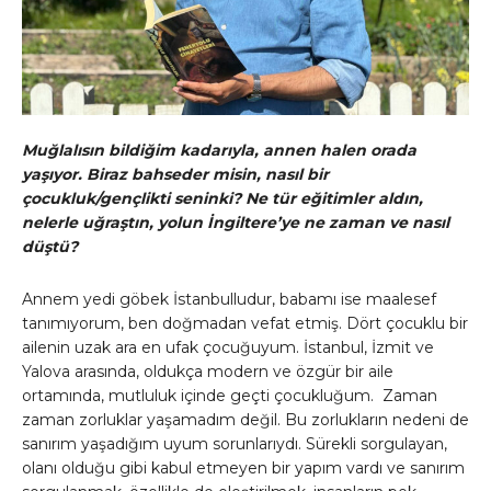
Muğlalısın bildiğim kadarıyla, annen halen orada
yaşıyor. Biraz bahseder misin, nasıl bir
çocukluk/gençlikti seninki? Ne tür eğitimler aldın,
nelerle uğraştın, yolun İngiltere’ye ne zaman ve nasıl
düştü?
Annem yedi göbek İstanbulludur, babamı ise maalesef
tanımıyorum, ben doğmadan vefat etmiş. Dört çocuklu bir
ailenin uzak ara en ufak çocuğuyum. İstanbul, İzmit ve
Yalova arasında, oldukça modern ve özgür bir aile
ortamında, mutluluk içinde geçti çocukluğum. Zaman
zaman zorluklar yaşamadım değil. Bu zorlukların nedeni de
sanırım yaşadığım uyum sorunlarıydı. Sürekli sorgulayan,
olanı olduğu gibi kabul etmeyen bir yapım vardı ve sanırım