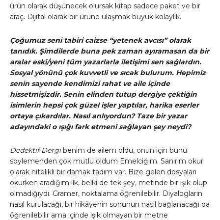
ürün olarak düşünecek olursak kitap sadece paket ve bir
araç. Dijital olarak bir ürüne ulaşmak büyük kolaylık.
Çoğumuz seni tabiri caizse “yetenek avcısı” olarak
tanıdık. Şimdilerde buna pek zaman ayıramasan da bir
aralar eski/yeni tüm yazarlarla iletişimi sen sağlardın.
Sosyal yönünü çok kuvvetli ve sıcak bulurum. Hepimiz
senin sayende kendimizi rahat ve aile içinde
hissetmişizdir. Senin elinden tutup dergiye çektiğin
isimlerin hepsi çok güzel işler yaptılar, harika eserler
ortaya çıkardılar. Nasıl anlıyordun? Taze bir yazar
adayındaki o ışığı fark etmeni sağlayan şey neydi?
Dedektif Dergi
benim de ailem oldu, onun için bunu
söylemenden çok mutlu oldum Emelciğim. Sanırım okur
olarak nitelikli bir damak tadım var. Bize gelen dosyaları
okurken aradığım ilk, belki de tek şey, metinde bir ışık olup
olmadığıydı. Gramer, noktalama öğrenilebilir. Diyalogların
nasıl kurulacağı, bir hikâyenin sonunun nasıl bağlanacağı da
öğrenilebilir ama içinde ışık olmayan bir metne