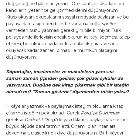
değişeceğine hâlâ inanıyorum. Öte taraftan, okurların da
kendilerini yeterince geliştirmediklerini düşünüyorum.
Kitap okuyan, okuduklarını sosyal medyada paylaşan ve bu
paylaşanları takip eden bir kitle var ama çoğu
spoiler
vermeden bunu yapması gerektiğini bile bilmiyor. Türk
polisiyesinde ilerleyişin ancak okurun kaliteyi seçmesi, talep
etmesi, her okurun ayda bir kitap alacak parası ve onu
okuyacak kadar zamanı olması ile mümkün olacağını
düşünüyorum.
Röportajlar, incelemeler ve makalelerin yanı sıra
zaman zaman (içinden gelirse) çok güzel öyküler de
yazıyorsun. Bugüne dek kitap çıkarmak gibi bir isteğin
olmadı mı? “Zaman gösterir” diyenlerden misin yoksa?
Hikâyeler yazmak ve paylaşmak isteğim oldu ama kitap
çıkarma isteğim pek olmadı. Gerek
Polisiye Durumlar
gerekse
Dedektif Dergi
’de yazdıklarımı paylaşmak sanırım
büyük ölçüde beni tatmin etti. Önemli olan insanlara
dokunmak, ulaşabilmek diye düşünüyorum. Bir hikâyeyi