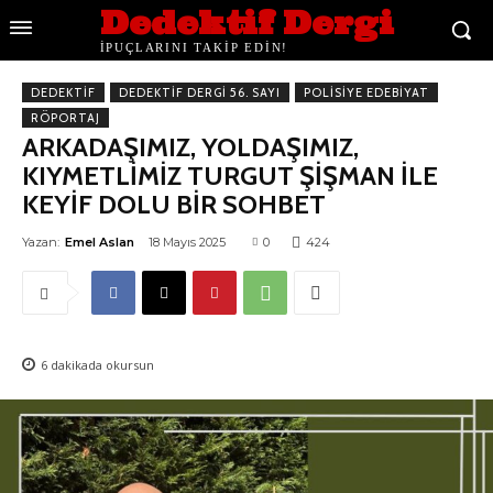
Dedektif Dergi
İPUÇLARINI TAKİP EDİN!
DEDEKTIF
DEDEKTIF DERGI 56. SAYI
POLISIYE EDEBIYAT
RÖPORTAJ
ARKADAŞIMIZ, YOLDAŞIMIZ,
KIYMETLİMİZ TURGUT ŞİŞMAN İLE
KEYİF DOLU BİR SOHBET
Yazan:
Emel Aslan
18 Mayıs 2025
0
424
6
dakikada okursun