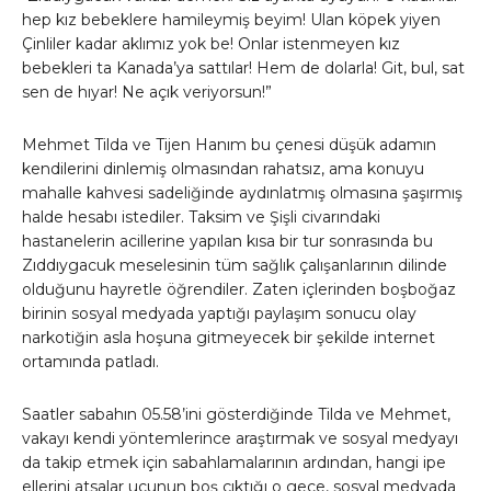
hep kız bebeklere hamileymiş beyim! Ulan köpek yiyen
Çinliler kadar aklımız yok be! Onlar istenmeyen kız
bebekleri ta Kanada’ya sattılar! Hem de dolarla! Git, bul, sat
sen de hıyar! Ne açık veriyorsun!”
Mehmet Tilda ve Tijen Hanım bu çenesi düşük adamın
kendilerini dinlemiş olmasından rahatsız, ama konuyu
mahalle kahvesi sadeliğinde aydınlatmış olmasına şaşırmış
halde hesabı istediler. Taksim ve Şişli civarındaki
hastanelerin acillerine yapılan kısa bir tur sonrasında bu
Zıddıygacuk meselesinin tüm sağlık çalışanlarının dilinde
olduğunu hayretle öğrendiler. Zaten içlerinden boşboğaz
birinin sosyal medyada yaptığı paylaşım sonucu olay
narkotiğin asla hoşuna gitmeyecek bir şekilde internet
ortamında patladı.
Saatler sabahın 05.58’ini gösterdiğinde Tilda ve Mehmet,
vakayı kendi yöntemlerince araştırmak ve sosyal medyayı
da takip etmek için sabahlamalarının ardından, hangi ipe
ellerini atsalar ucunun boş çıktığı o gece, sosyal medyada