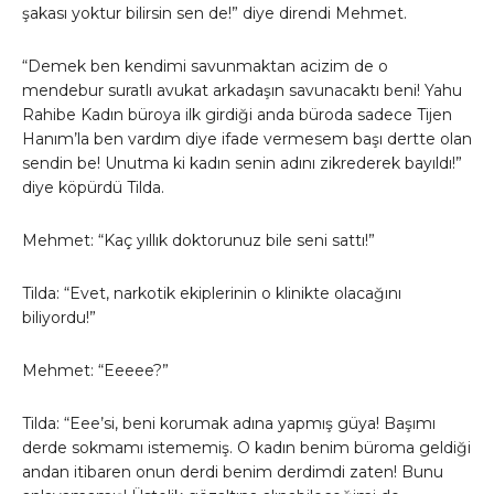
şakası yoktur bilirsin sen de!” diye direndi Mehmet.
“Demek ben kendimi savunmaktan acizim de o
mendebur suratlı avukat arkadaşın savunacaktı beni! Yahu
Rahibe Kadın büroya ilk girdiği anda büroda sadece Tijen
Hanım’la ben vardım diye ifade vermesem başı dertte olan
sendin be! Unutma ki kadın senin adını zikrederek bayıldı!”
diye köpürdü Tilda.
Mehmet: “Kaç yıllık doktorunuz bile seni sattı!”
Tilda: “Evet, narkotik ekiplerinin o klinikte olacağını
biliyordu!”
Mehmet: “Eeeee?”
Tilda: “Eee’si, beni korumak adına yapmış güya! Başımı
derde sokmamı istememiş. O kadın benim büroma geldiği
andan itibaren onun derdi benim derdimdi zaten! Bunu