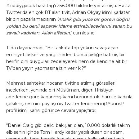
#zıddıygacuk hashtag’i 258.000 bildiride yer almıştı. Hatta
Twitter’da en çok RT alan tivit, Adnan Okyay isimli şarlatan
bir din pazarlamacısının
‘Analık gibi yüce bir görevi doğru
yoldan bu denli saparak idame ettirebileceklerini sanan bu
zavallı kadınları, Allah affetsin,
’ cümlesi idi.
Tilda dayanamadı. “Bir tarikata top yekun savaş açan
emniyet, asker ve yargı, neden bunca pisliğe batmış bir
herifin dini duyguları zedeleyerek hem de kendine ait bir
TV’den yayın yapmasına izin verir ki?”
Mehmet sahtekar hocanın tivitine atılmış görselleri
incelerken, yanında biri Müslüman, diğeri Hristiyan
adetlerine göre kapanmış karnı burnunda iki hamile kadınla
çekilmiş resmini paylaşmış Twitter fenomeni @YunusP
profil isimli şahsı görünce cevabı yapıştırdı:
“Daniel Craig gibi delici bakışları olan, 10.000 dolarlık takım
elbisenin içinde Tom Hardy kadar yapılı duran bir adam,