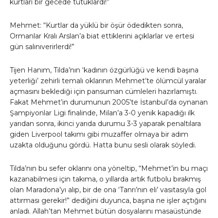
kurtları bir gecede tutuklardı!”
Mehmet: “Kurtlar da yüklü bir öşür ödedikten sonra,
Ormanlar Kralı Arslan’a biat ettiklerini açıklarlar ve ertesi
gün salınıverirlerdi!”
Tijen Hanım, Tilda’nın ‘kadının özgürlüğü ve kendi başına
yeterliği’ zehirli temalı oklarının Mehmet’te ölümcül yaralar
açmasını beklediği için pansuman cümleleri hazırlamıştı.
Fakat Mehmet’in durumunun 2005’te İstanbul’da oynanan
Şampiyonlar Ligi finalinde, Milan’a 3-0 yenik kapadığı ilk
yarıdan sonra, ikinci yarıda durumu 3-3 yaparak penaltılara
giden Liverpool takımı gibi muzaffer olmaya bir adım
uzakta olduğunu gördü. Hatta bunu sesli olarak söyledi.
Tilda’nın bu sefer oklarını ona yöneltip, “Mehmet’in bu maçı
kazanabilmesi için takıma, o yıllarda artık futbolu bırakmış
olan Maradona’yı alıp, bir de ona ‘Tanrı’nın eli’ vasıtasıyla gol
attırması gerekir!” dediğini duyunca, başına ne işler açtığını
anladı. Allah’tan Mehmet bütün dosyalarını masaüstünde