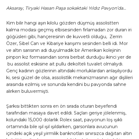
Aksaray, Tiryaki Hasan Paşa sokaktaki Yıldız Pavyon’da…
Kim bilir hangi aşırı kilolu gözden düşmüş assolistten
kalma modası geçmiş elbisesinden fırlamadan zor duran iri
göğüsleri gibi, hançeresinin de kuvvetli olduğu, Zerrin
Özer, Sibel Can ve Kibariye karışımı sesinden belli idi. Mor
ve altın sarısının adı duyulmadık bir Amerikan kolejinin
pinpon kız formasından sonra berbat durduğu ikinci yer de
bu assolist eskisine ait pullu dekolteli tuvalet olmalıydı.
Genç kadının gözlerinin altındaki morluklardan anlaşılıyordu
ki, sesi güzel de olsa, assolistlik mekanizmasının ağır dişlileri
arasında ezilmiş ve sonunda kendini bu pavyonda sahne
alırken buluvermişti.
Şarkısı bittikten sonra en ön sırada oturan beyefendi
tarafından masaya davet edildi. Saçları geriye jölelenmiş,
kolundaki 15,000 dolarlık Rolex saat, pavyonun loş ışıklı
ortamında bile ışıl ışıl ışıldarken, garsonlara avucunun
içindeki açık yeşil yirmilik banknotları sınırsızca dağıtan altın