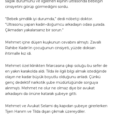
sağlık durumunu ve ilgilenen kişinin ultrasonda bebeğin
cinsiyetini görüp görmediğini sordu.
“Bebek şimdilik iyi durumda,” dedi nöbetçi doktor.
“Ultrasonu yapan kadın-doğumcu arkadaşın odası şurada.
Çıkmadan yakalarsanız bir sorun.”
Mehmet içine düşen kuşkunun cevabını almıştı. Zavallı
Rahibe Kadın’ın çocuğunun cinsiyeti, yüzde doksan
ihtimalle kız idi.
Mehmet özel klinikten fırlarcasına çıkıp soluğu bu sefer de
en yakın karakolda aldı. Tilda ile ilgili bilgi almak istediğinde
olayın ne kadar büyük boyutlu olduğunu anladı. Çünkü
genç dedektif narkotik şube müdürlüğünde sorguya
alınmıştı. Mehmet ne olur ne olmaz diye bir avukat
arkadaşını da önüne katarak şubeye gitti.
Mehmet ve Avukat Selami dış kapıdan şubeye girerlerken
Tijen Hanım ve Tilda dışarı çıkmak üzereydiler.