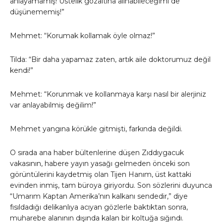
anlayamamış! Üstelik gözaltına alınabileceğimi de
düşünememiş!”
Mehmet: “Korumak kollamak öyle olmaz!”
Tilda: “Bir daha yapamaz zaten, artık aile doktorumuz değil
kendi!”
Mehmet: “Korunmak ve kollanmaya karşı nasıl bir alerjiniz
var anlayabilmiş değilim!”
Mehmet yangına körükle gitmişti, farkında değildi.
O sırada ana haber bültenlerine düşen Zıddıygacuk
vakasının, habere yayın yasağı gelmeden önceki son
görüntülerini kaydetmiş olan Tijen Hanım, üst kattaki
evinden inmiş, tam büroya giriyordu. Son sözlerini duyunca
“Umarım Kaptan Amerika’nın kalkanı sendedir,” diye
fısıldadığı delikanlıya acıyan gözlerle baktıktan sonra,
muharebe alanının dışında kalan bir koltuğa sığındı.