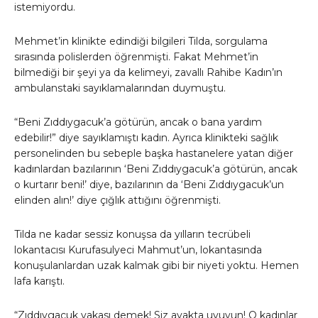
istemiyordu.
Mehmet’in klinikte edindiği bilgileri Tilda, sorgulama
sırasında polislerden öğrenmişti. Fakat Mehmet’in
bilmediği bir şeyi ya da kelimeyi, zavallı Rahibe Kadın’ın
ambulanstaki sayıklamalarından duymuştu.
“Beni Zıddıygacuk’a götürün, ancak o bana yardım
edebilir!” diye sayıklamıştı kadın. Ayrıca klinikteki sağlık
personelinden bu sebeple başka hastanelere yatan diğer
kadınlardan bazılarının ‘Beni Zıddıygacuk’a götürün, ancak
o kurtarır beni!’ diye, bazılarının da ‘Beni Zıddıygacuk’un
elinden alın!’ diye çığlık attığını öğrenmişti.
Tilda ne kadar sessiz konuşsa da yılların tecrübeli
lokantacısı Kurufasulyeci Mahmut’un, lokantasında
konuşulanlardan uzak kalmak gibi bir niyeti yoktu. Hemen
lafa karıştı.
“Zıddıygacuk vakası demek! Siz ayakta uyuyun! O kadınlar