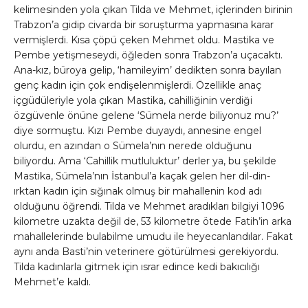
kelimesinden yola çıkan Tilda ve Mehmet, içlerinden birinin
Trabzon’a gidip civarda bir soruşturma yapmasına karar
vermişlerdi. Kısa çöpü çeken Mehmet oldu. Mastika ve
Pembe yetişmeseydi, öğleden sonra Trabzon’a uçacaktı.
Ana-kız, büroya gelip, ‘hamileyim’ dedikten sonra bayılan
genç kadın için çok endişelenmişlerdi. Özellikle anaç
içgüdüleriyle yola çıkan Mastika, cahilliğinin verdiği
özgüvenle önüne gelene ‘Sümela nerde biliyonuz mu?’
diye sormuştu. Kızı Pembe duyaydı, annesine engel
olurdu, en azından o Sümela’nın nerede olduğunu
biliyordu. Ama ‘Cahillik mutluluktur’ derler ya, bu şekilde
Mastika, Sümela’nın İstanbul’a kaçak gelen her dil-din-
ırktan kadın için sığınak olmuş bir mahallenin kod adı
olduğunu öğrendi. Tilda ve Mehmet aradıkları bilgiyi 1096
kilometre uzakta değil de, 53 kilometre ötede Fatih’in arka
mahallelerinde bulabilme umudu ile heyecanlandılar. Fakat
aynı anda Basti’nin veterinere götürülmesi gerekiyordu.
Tilda kadınlarla gitmek için ısrar edince kedi bakıcılığı
Mehmet’e kaldı.