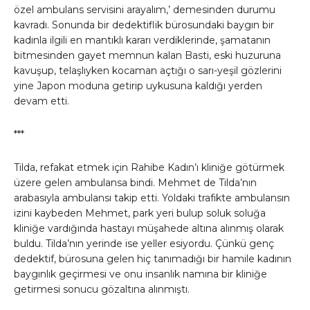
özel ambulans servisini arayalım,’ demesinden durumu
kavradı. Sonunda bir dedektiflik bürosundaki baygın bir
kadınla ilgili en mantıklı kararı verdiklerinde, şamatanın
bitmesinden gayet memnun kalan Basti, eski huzuruna
kavuşup, telaşlıyken kocaman açtığı o sarı-yeşil gözlerini
yine Japon moduna getirip uykusuna kaldığı yerden
devam etti.
***
Tilda, refakat etmek için Rahibe Kadın’ı kliniğe götürmek
üzere gelen ambulansa bindi. Mehmet de Tilda’nın
arabasıyla ambulansı takip etti. Yoldaki trafikte ambulansın
izini kaybeden Mehmet, park yeri bulup soluk soluğa
kliniğe vardığında hastayı müşahede altına alınmış olarak
buldu. Tilda’nın yerinde ise yeller esiyordu. Çünkü genç
dedektif, bürosuna gelen hiç tanımadığı bir hamile kadının
baygınlık geçirmesi ve onu insanlık namına bir kliniğe
getirmesi sonucu gözaltına alınmıştı.