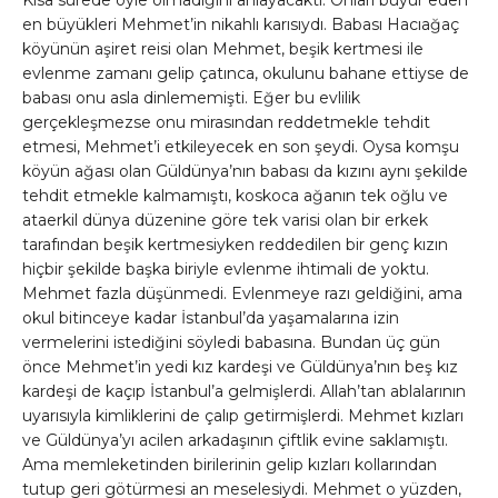
Kısa sürede öyle olmadığını anlayacaktı. Onları buyur eden
en büyükleri Mehmet’in nikahlı karısıydı. Babası Hacıağaç
köyünün aşiret reisi olan Mehmet, beşik kertmesi ile
evlenme zamanı gelip çatınca, okulunu bahane ettiyse de
babası onu asla dinlememişti. Eğer bu evlilik
gerçekleşmezse onu mirasından reddetmekle tehdit
etmesi, Mehmet’i etkileyecek en son şeydi. Oysa komşu
köyün ağası olan Güldünya’nın babası da kızını aynı şekilde
tehdit etmekle kalmamıştı, koskoca ağanın tek oğlu ve
ataerkil dünya düzenine göre tek varisi olan bir erkek
tarafından beşik kertmesiyken reddedilen bir genç kızın
hiçbir şekilde başka biriyle evlenme ihtimali de yoktu.
Mehmet fazla düşünmedi. Evlenmeye razı geldiğini, ama
okul bitinceye kadar İstanbul’da yaşamalarına izin
vermelerini istediğini söyledi babasına. Bundan üç gün
önce Mehmet’in yedi kız kardeşi ve Güldünya’nın beş kız
kardeşi de kaçıp İstanbul’a gelmişlerdi. Allah’tan ablalarının
uyarısıyla kimliklerini de çalıp getirmişlerdi. Mehmet kızları
ve Güldünya’yı acilen arkadaşının çiftlik evine saklamıştı.
Ama memleketinden birilerinin gelip kızları kollarından
tutup geri götürmesi an meselesiydi. Mehmet o yüzden,