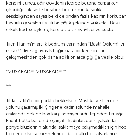
kendini atınca, ağır gövdenin içerde betona çarparken
çıkardığı tok sesle beraber, bodrumun karanlık
sessizliğinden sayısı belki de ondan fazla kadının korkudan
bastırılmış sesleri fısıltılı bir çığlık şeklinde yükseldi. Basti,
erkek kedi sesiyle üç kere acı acı miyavladı ve sustu.
Tijen Hanım’ın aralık bodrum camından “Basti! Oğlum! İyi
misin?” diye ağlayarak bağırması, bir kedinin can
çekişmesinden çok daha acıklı onlarca çığlığa vesile oldu:
“MUSAEADA! MUSAEADA!”*
***
Tilda, Fatih’te bir parkta beklerken, Mastika ve Pembe
yolunu şaşırmış iki Çingene kadın rolünde mahalle
aralarında pek de hoş karşılanmıyorlardı. Tepeden tırnağa
kapalı hatta bazen de çarşaflı kadınlar, derin yakalı dar
penye bluzlarının altında, saklamaya çalışmadıkları için hop
hop eden koca memelerine, dallı güllü bol şalvarlarının