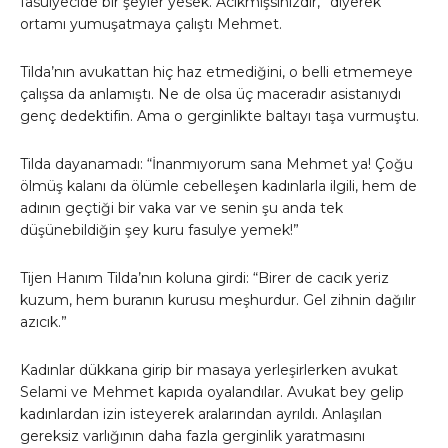
fasulyecide bir şeyler yesek. Acıkmışsınızdır,” diyerek
ortamı yumuşatmaya çalıştı Mehmet.
Tilda’nın avukattan hiç haz etmediğini, o belli etmemeye
çalışsa da anlamıştı. Ne de olsa üç maceradır asistanıydı
genç dedektifin. Ama o gerginlikte baltayı taşa vurmuştu.
Tilda dayanamadı: “İnanmıyorum sana Mehmet ya! Çoğu
ölmüş kalanı da ölümle cebelleşen kadınlarla ilgili, hem de
adının geçtiği bir vaka var ve senin şu anda tek
düşünebildiğin şey kuru fasulye yemek!”
Tijen Hanım Tilda’nın koluna girdi: “Birer de cacık yeriz
kuzum, hem buranın kurusu meşhurdur. Gel zihnin dağılır
azıcık.”
Kadınlar dükkana girip bir masaya yerleşirlerken avukat
Selami ve Mehmet kapıda oyalandılar. Avukat bey gelip
kadınlardan izin isteyerek aralarından ayrıldı. Anlaşılan
gereksiz varlığının daha fazla gerginlik yaratmasını