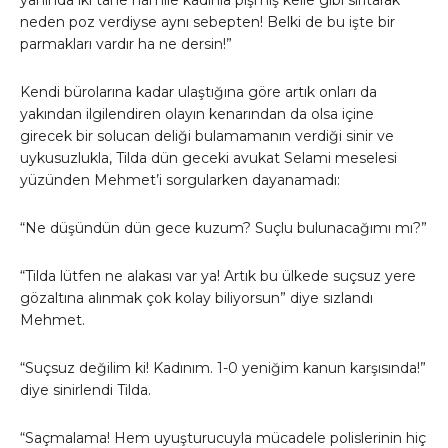
yanında iki tane hamile kadınla pişmiş kelle gibi sırıtarak
neden poz verdiyse aynı sebepten! Belki de bu işte bir
parmakları vardır ha ne dersin!”
Kendi bürolarına kadar ulaştığına göre artık onları da
yakından ilgilendiren olayın kenarından da olsa içine
girecek bir solucan deliği bulamamanın verdiği sinir ve
uykusuzlukla, Tilda dün geceki avukat Selami meselesi
yüzünden Mehmet’i sorgularken dayanamadı:
“Ne düşündün dün gece kuzum? Suçlu bulunacağımı mı?”
“Tilda lütfen ne alakası var ya! Artık bu ülkede suçsuz yere
gözaltına alınmak çok kolay biliyorsun” diye sızlandı
Mehmet.
“Suçsuz değilim ki! Kadınım. 1-0 yeniğim kanun karşısında!”
diye sinirlendi Tilda.
“Saçmalama! Hem uyuşturucuyla mücadele polislerinin hiç