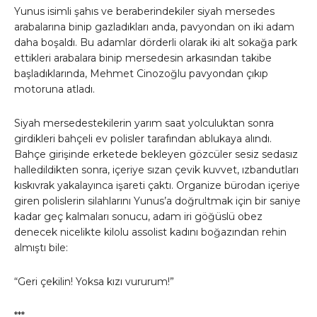
Yunus isimli şahıs ve beraberindekiler siyah mersedes
arabalarına binip gazladıkları anda, pavyondan on iki adam
daha boşaldı. Bu adamlar dörderli olarak iki alt sokağa park
ettikleri arabalara binip mersedesin arkasından takibe
başladıklarında, Mehmet Cinozoğlu pavyondan çıkıp
motoruna atladı.
Siyah mersedestekilerin yarım saat yolculuktan sonra
girdikleri bahçeli ev polisler tarafından ablukaya alındı.
Bahçe girişinde erketede bekleyen gözcüler sesiz sedasız
halledildikten sonra, içeriye sızan çevik kuvvet, ızbandutları
kıskıvrak yakalayınca işareti çaktı. Organize bürodan içeriye
giren polislerin silahlarını Yunus’a doğrultmak için bir saniye
kadar geç kalmaları sonucu, adam iri göğüslü obez
denecek nicelikte kilolu assolist kadını boğazından rehin
almıştı bile:
“Geri çekilin! Yoksa kızı vururum!”
***