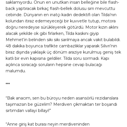
saklamıyordu. Onun en unutkan insan belleğine bile flash-
back yaptıracak birkaç flash-bellek dolusu sırrı mevcuttu
cebinde. Dünyanın en inatçı kadın dedektifi olan Tilda’nın
kolundan itiraz edemeyeceği bir kuvvetle tutup, motora
doğru neredeyse sürükleyerek götürdü. Motor kızın aklını
alacak şekilde ok gibi fırlarken, Tilda kaskını giyip
Mehmet’in belinden sıkı sıkı sarılmaya ancak vakit bulabildi.
48 dakika boyunca trafikte cambazlıklar yaparak Silivri’nin
biraz dışında yaklaşık üç dönüm araziye kurulmuş geniş tek
katlı bir evin kapısına geldiler. Tilda soru sormadı. Kapı
açılınca soracağı soruların hepsine cevap bulacağı
malumdu.
***
“Bak anacım, sen bu büroyu neden asansörlü rezidanslara
taşımazsın be güzelim? Merdiven çıkmaktan ter boşandı
sırtımdan vallayi billayi!”
“Anne giriş kat burası neyin merdiveninden