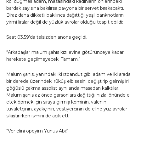
kol düğmeli adam, masasındaki kadınların önlerindeki
bardak sayısına bakılırsa pavyona bir servet bırakacaktı.
Biraz daha dikkatli bakılınca dağıttığı yeşil banknotların
yirmi liralar değil de yüzlük avrolar olduğu tespit edildi:
Saat 03.59’da telsizden anons geçildi.
“Arkadaşlar malum şahıs kızı evine götürünceye kadar
harekete geçilmeyecek. Tamam.”
Malum şahıs, yanındaki iki ızbandut gibi adam ve iki arada
bir derede üzerindeki rüküş elbisesini değiştirip gelmiş iri
göğüslü çakma assolist aynı anda masadan kalktılar.
Malum şahıs az önce garsonlara dağıttığı hızla, önünde el
etek öpmek için sıraya girmiş kominin, valenin,
tuvaletçinin, ayakçının, vestiyercinin de eline yüz avrolar
sıkıştırırken ismini de açık etti:
“Ver elini öpeyim Yunus Abi!”