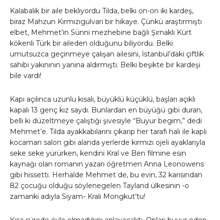
Kalabalık bir aile bekliyordu Tilda, belki on-on iki kardeş,
biraz Mahzun Kırmızıgülvari bir hikaye. Çünkü araştırmıştı
elbet, Mehmet’in Sünni mezhebine bağlı Şırnaklı Kürt
kökenli Türk bir aileden olduğunu biliyordu. Belki
umutsuzca geçinmeye çalışan ailesini, İstanbul’daki çiftlik
sahibi yakınının yanına aldırmıştı. Belki beşikte bir kardeşi
bile vardı!
Kapı açılınca uzunlu kısalı, büyüklü küçüklü, başları açıklı
kapalı 13 genç kız saydı. Bunlardan en büyüğü gibi duran,
belli ki düzeltmeye çalıştığı şivesiyle “Buyur begim,” dedi
Mehmet’e. Tilda ayakkabılarını çıkarıp her tarafı halı ile kaplı
kocaman salon gibi alanda yerlerde kırmızı ojeli ayaklarıyla
seke seke yürürken, kendini Kral ve Ben filmine esin
kaynağı olan romanın yazarı öğretmen Anna Leonowens
gibi hissetti. Herhalde Mehmet de, bu evin, 32 karısından
82 çocuğu olduğu söylenegelen Tayland ülkesinin -o
zamanki adıyla Siyam- Kralı Mongkut’tu!