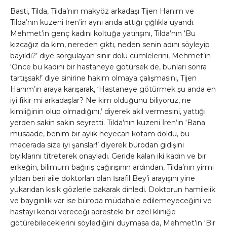
Basti, Tilda, Tilda’nın makyöz arkadaşı Tijen Hanım ve
Tilda’nın kuzeni İren’in aynı anda attığı çığlıkla uyandı.
Mehmet’in genç kadını koltuğa yatırışını, Tilda’nın ‘Bu
kızcağız da kim, nereden çıktı, neden senin adını söyleyip
bayıldı?’ diye sorgulayan sinir dolu cümlelerini, Mehmet’in
‘Önce bu kadını bir hastaneye götürsek de, bunları sonra
tartışsak!’ diye sinirine hakim olmaya çalışmasını, Tijen
Hanım’ın araya karışarak, ‘Hastaneye götürmek şu anda en
iyi fikir mi arkadaşlar? Ne kim olduğunu biliyoruz, ne
kimliğinin olup olmadığını,’ diyerek akıl vermesini, yattığı
yerden sakin sakin seyretti. Tilda’nın kuzeni İren’in ‘Bana
müsaade, benim bir aylık heyecan kotam doldu, bu
macerada size iyi şanslar!’ diyerek bürodan gidişini
bıyıklarını titreterek onayladı. Geride kalan iki kadın ve bir
erkeğin, bilimum bağırış çağırışının ardından, Tilda’nın yirmi
yıldan beri aile doktorları olan İsrafil Bey’i arayışını yine
yukarıdan kısık gözlerle bakarak dinledi. Doktorun hamilelik
ve baygınlık var ise büroda müdahale edilemeyeceğini ve
hastayı kendi vereceği adresteki bir özel kliniğe
götürebileceklerini söylediğini duymasa da, Mehmet’in ‘Bir