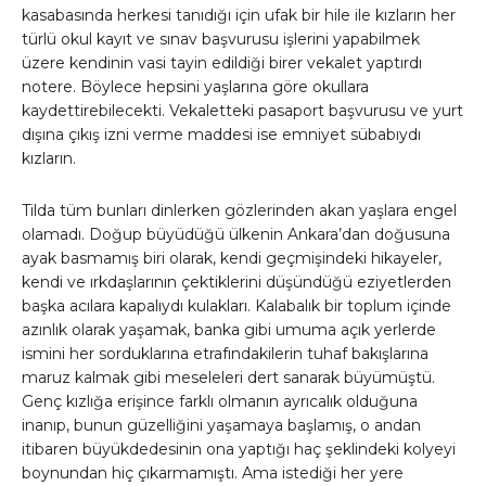
kasabasında herkesi tanıdığı için ufak bir hile ile kızların her
türlü okul kayıt ve sınav başvurusu işlerini yapabilmek
üzere kendinin vasi tayin edildiği birer vekalet yaptırdı
notere. Böylece hepsini yaşlarına göre okullara
kaydettirebilecekti. Vekaletteki pasaport başvurusu ve yurt
dışına çıkış izni verme maddesi ise emniyet sübabıydı
kızların.
Tilda tüm bunları dinlerken gözlerinden akan yaşlara engel
olamadı. Doğup büyüdüğü ülkenin Ankara’dan doğusuna
ayak basmamış biri olarak, kendi geçmişindeki hikayeler,
kendi ve ırkdaşlarının çektiklerini düşündüğü eziyetlerden
başka acılara kapalıydı kulakları. Kalabalık bir toplum içinde
azınlık olarak yaşamak, banka gibi umuma açık yerlerde
ismini her sorduklarına etrafındakilerin tuhaf bakışlarına
maruz kalmak gibi meseleleri dert sanarak büyümüştü.
Genç kızlığa erişince farklı olmanın ayrıcalık olduğuna
inanıp, bunun güzelliğini yaşamaya başlamış, o andan
itibaren büyükdedesinin ona yaptığı haç şeklindeki kolyeyi
boynundan hiç çıkarmamıştı. Ama istediği her yere