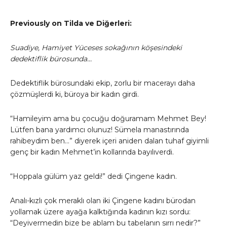
Previously on Tilda ve Diğerleri:
Suadiye, Hamiyet Yüceses sokağının köşesindeki
dedektiflik bürosunda…
Dedektiflik bürosundaki ekip, zorlu bir macerayı daha
çözmüşlerdi ki, büroya bir kadın girdi.
“Hamileyim ama bu çocuğu doğuramam Mehmet Bey!
Lütfen bana yardımcı olunuz! Sümela manastırında
rahibeydim ben…” diyerek içeri aniden dalan tuhaf giyimli
genç bir kadın Mehmet’in kollarında bayılıverdi.
“Hoppala gülüm yaz geldi!” dedi Çingene kadın.
Analı-kızlı çok meraklı olan iki Çingene kadını bürodan
yollamak üzere ayağa kalktığında kadının kızı sordu:
“Deyivermedin bize be ablam bu tabelanın sırrı nedir?”