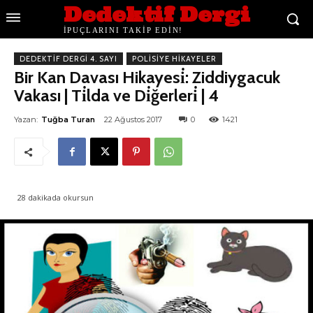
Dedektif Dergi
İPUÇLARINI TAKİP EDİN!
DEDEKTIF DERGI 4. SAYI
POLISIYE HIKAYELER
Bir Kan Davası Hikayesi̇: Ziddiygacuk
Vakası | Ti̇lda ve Di̇ğerleri̇ | 4
Yazan:
Tuğba Turan
22 Ağustos 2017
0
1421
28
dakikada okursun