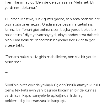
Tijen Hanım atıldı, “Ben de geleyim senle Mehmet. Bir
yardımım dokunur.”
Bu arada Mastika, “Bak güzel gacım, sen arka mahallelere
bizim gibi giremezsin. Orada araba pazarına getirilmiş
kırmızı bir Ferrari gibi sırıtırsın, sen başka yerde bekle biz
halledelim,” diye yalvarmayaydı, olaya bodoslama dalacak
olan Tilda belki de maceranın başından beri ilk defa geri
vitese taktı.
“Tamam haklısın, siz girin mahallelere, ben sizi bir yerde
beklerim.”
***
Silivri’nin biraz dışında yaklaşık üç dönümlük araziye kurulu
geniş tek katlı evin yanı başında kocaman bir de kümes
vardı. Evin kapısı saniyelerle açıldığında Tilda hiç
beklemediği bir manzara ile karşılaştı.