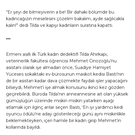
“Er şeyi de bilmeyiverin a be! Bir dahaki bölümde bu
kadıncağızın meselesini çözelim bakalım, ayde sağlıcakla
kalın!” dedi Tilda ve kapıyı kadınların suratına kapattı.
***
Ermeni asıllı ilk Türk kadın dedektifi Tilda Ahırkapı,
veterinerlik fakültesi öğrencisi Mehmet Cinozoğlu’nu
asistanı olarak işe almadan önce, Suadiye Hamiyet
Yüceses sokaktaki ev-bürosunun maskot kedisi Basti’nin
de bir asistan kadar dava çözmekte faydalı işler yapacağını
bilseydi, Mehmet’i işe almak konusunu ikinci kez gözden
geçirebilirdi. Büroda Tilda’nın anneannesine ait olan yüksek
gümüşlüğün üzerinde miskin miskin yatarken aşağı
atlamak için ilginç anlar seçen Basti, ‘En iyi yardımcı kedi
oyuncu ödülü’ne aday gösterileceği günü aynı miskinlikle
beklemekteyken, içeri hamile bir kadın girip Mehmet’in
kollarında bayıldı.