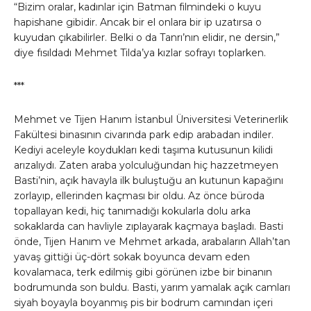
“Bizim oralar, kadınlar için Batman filmindeki o kuyu
hapishane gibidir. Ancak bir el onlara bir ip uzatırsa o
kuyudan çıkabilirler. Belki o da Tanrı’nın elidir, ne dersin,”
diye fısıldadı Mehmet Tilda’ya kızlar sofrayı toplarken.
***
Mehmet ve Tijen Hanım İstanbul Üniversitesi Veterinerlik
Fakültesi binasının civarında park edip arabadan indiler.
Kediyi aceleyle koydukları kedi taşıma kutusunun kilidi
arızalıydı. Zaten araba yolculuğundan hiç hazzetmeyen
Basti’nin, açık havayla ilk buluştuğu an kutunun kapağını
zorlayıp, ellerinden kaçması bir oldu. Az önce büroda
topallayan kedi, hiç tanımadığı kokularla dolu arka
sokaklarda can havliyle zıplayarak kaçmaya başladı. Basti
önde, Tijen Hanım ve Mehmet arkada, arabaların Allah’tan
yavaş gittiği üç-dört sokak boyunca devam eden
kovalamaca, terk edilmiş gibi görünen izbe bir binanın
bodrumunda son buldu. Basti, yarım yamalak açık camları
siyah boyayla boyanmış pis bir bodrum camından içeri