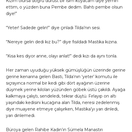
Kızım olursa doğru dürüst bir isim koyacam diye yemin
ettim, o yüzden buna Pembe dedim. Bahtı pembe olsun
diye!”
“Yeter! Sadede gelin!” diye çınladı Tilda’nın sesi.
“Nereye gelin dedi kız bu?” diye fısıldadı Mastika kızına.
“Kısa kes diyor anne, olayı anlat!” dedi kızı da aynı tonla.
Her zaman uyuduğu yüksek gümüşlüğün üzerinde gerine
gerine kenarına gelen Basti, Tilda‘nın ‘yeter’ komutu ile
sıçrayınca normal bir kedi gibi dört ayağının üzerine
düşmek yerine kiloları yüzünden göbek üstü çakıldı. Ayağa
kalkmaya çalıştı, sendeledi, tekrar düştü. Fırlayıp on altı
yaşındaki kedisini kucağına alan Tilda, neresi zedelenmiş
diye muayene etmeye çalışırken, Mastika’yı yarı dinledi,
yarı dinlemedi.
Büroya gelen Rahibe Kadın’ın Sümela Manastırı