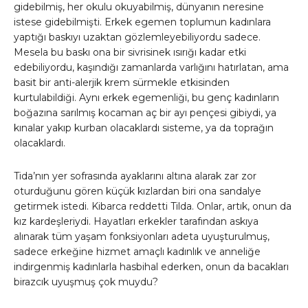
gidebilmiş, her okulu okuyabilmiş, dünyanın neresine
istese gidebilmişti. Erkek egemen toplumun kadınlara
yaptığı baskıyı uzaktan gözlemleyebiliyordu sadece.
Mesela bu baskı ona bir sivrisinek ısırığı kadar etki
edebiliyordu, kaşındığı zamanlarda varlığını hatırlatan, ama
basit bir anti-alerjik krem sürmekle etkisinden
kurtulabildiği. Aynı erkek egemenliği, bu genç kadınların
boğazına sarılmış kocaman aç bir ayı pençesi gibiydi, ya
kınalar yakıp kurban olacaklardı sisteme, ya da toprağın
olacaklardı.
Tida’nın yer sofrasında ayaklarını altına alarak zar zor
oturduğunu gören küçük kızlardan biri ona sandalye
getirmek istedi. Kibarca reddetti Tilda. Onlar, artık, onun da
kız kardeşleriydi. Hayatları erkekler tarafından askıya
alınarak tüm yaşam fonksiyonları adeta uyuşturulmuş,
sadece erkeğine hizmet amaçlı kadınlık ve anneliğe
indirgenmiş kadınlarla hasbihal ederken, onun da bacakları
birazcık uyuşmuş çok muydu?