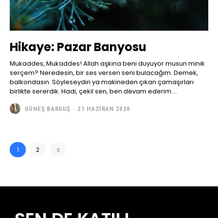
Hikaye: Pazar Banyosu
Mukaddes, Mukaddes! Allah aşkına beni duyuyor musun minik
serçem? Neredesin, bir ses versen seni bulacağım. Demek,
balkondasın. Söyleseydin ya makineden çıkan çamaşırları
birlikte sererdik. Hadi, çekil sen, ben devam ederim....
GÜNEŞ BARGUŞ
-
21 HAZIRAN 2020
1
2