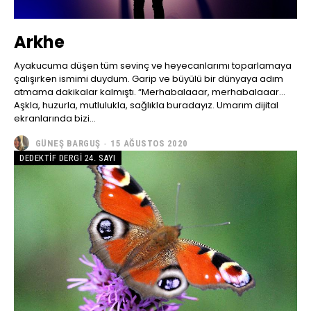
Arkhe
Ayakucuma düşen tüm sevinç ve heyecanlarımı toparlamaya
çalışırken ismimi duydum. Garip ve büyülü bir dünyaya adım
atmama dakikalar kalmıştı. “Merhabalaaar, merhabalaaar…
Aşkla, huzurla, mutlulukla, sağlıkla buradayız. Umarım dijital
ekranlarında bizi...
GÜNEŞ BARGUŞ
-
15 AĞUSTOS 2020
DEDEKTIF DERGI 24. SAYI