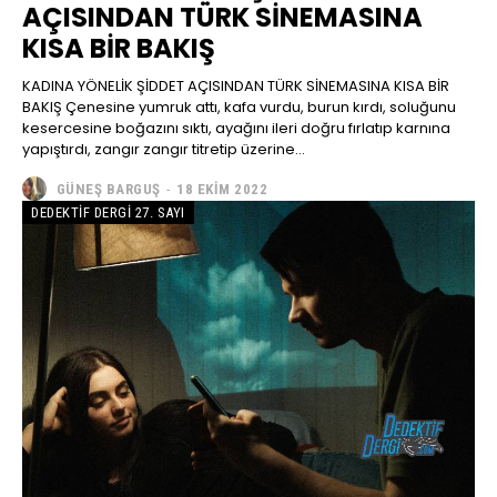
AÇISINDAN TÜRK SİNEMASINA
KISA BİR BAKIŞ
KADINA YÖNELİK ŞİDDET AÇISINDAN TÜRK SİNEMASINA KISA BİR
BAKIŞ Çenesine yumruk attı, kafa vurdu, burun kırdı, soluğunu
kesercesine boğazını sıktı, ayağını ileri doğru fırlatıp karnına
yapıştırdı, zangır zangır titretip üzerine...
GÜNEŞ BARGUŞ
-
18 EKIM 2022
DEDEKTIF DERGI 27. SAYI