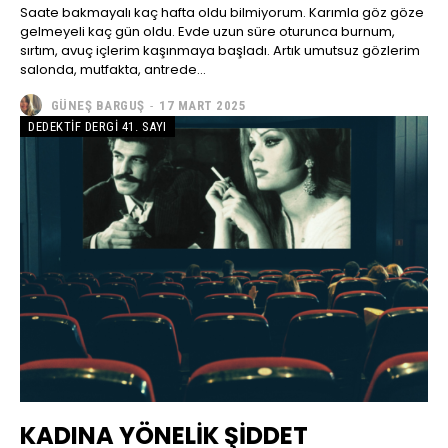
Saate bakmayalı kaç hafta oldu bilmiyorum. Karımla göz göze
gelmeyeli kaç gün oldu. Evde uzun süre oturunca burnum,
sırtım, avuç içlerim kaşınmaya başladı. Artık umutsuz gözlerim
salonda, mutfakta, antrede...
GÜNEŞ BARGUŞ
-
17 MART 2025
DEDEKTIF DERGI 41. SAYI
KADINA YÖNELİK ŞİDDET