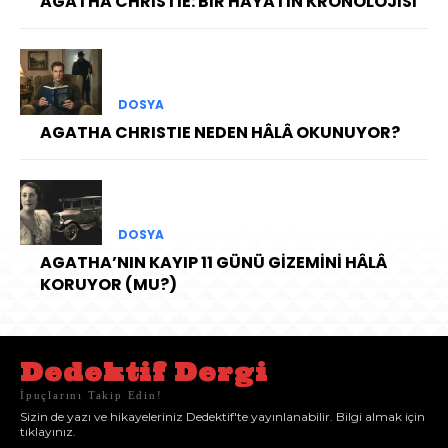
AGATHA CHRISTIE: BİR HAYATIN KRONOLOJİSİ
DOSYA
AGATHA CHRISTIE NEDEN HÂLÂ OKUNUYOR?
DOSYA
AGATHA’NIN KAYIP 11 GÜNÜ GİZEMİNİ HÂLÂ
KORUYOR (MU?)
Dedektif Dergi
İpuçlarını Takip Edin!
Sizin de yazı ve hikayeleriniz Dedektif'te yayınlanabilir. Bilgi almak için
tıklayınız.