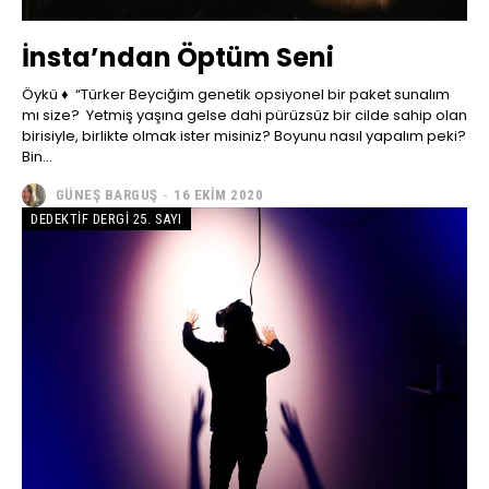
İnsta’ndan Öptüm Seni
Öykü ♦ “Türker Beyciğim genetik opsiyonel bir paket sunalım
mı size? Yetmiş yaşına gelse dahi pürüzsüz bir cilde sahip olan
birisiyle, birlikte olmak ister misiniz? Boyunu nasıl yapalım peki?
Bin...
GÜNEŞ BARGUŞ
-
16 EKIM 2020
DEDEKTIF DERGI 25. SAYI