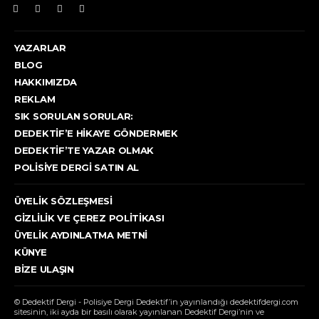
YAZARLAR
BLOG
HAKKIMIZDA
REKLAM
SIK SORULAN SORULAR:
DEDEKTIF’E HIKAYE GÖNDERMEK
DEDEKTIF’TE YAZAR OLMAK
POLISIYE DERGI SATIN AL
ÜYELIK SÖZLEŞMESI
GIZLILIK VE ÇEREZ POLITIKASI
ÜYELIK AYDINLATMA METNI
KÜNYE
BIZE ULAŞIN
© Dedektif Dergi - Polisiye Dergi Dedektif’in yayınlandığı dedektifdergi.com
sitesinin, iki ayda bir basılı olarak yayınlanan Dedektif Dergi’nin ve