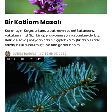
Bir Katliam Masalı
Korkmayın! Kaçın, arkanıza bakmayın sakın! Bakarsanız
yakalanırsınız! Gizli bir operasyonun son kurbanlarıydık biz.
Belki de savaş meydanında çırılçıplak kalmıştık da o sırada
savaşı birisi durdurmuştu ve tüm gözler benim...
GÜNEŞ BARGUŞ
-
17 TEMMUZ 2020
DEDEKTIF DERGI 23. SAYI