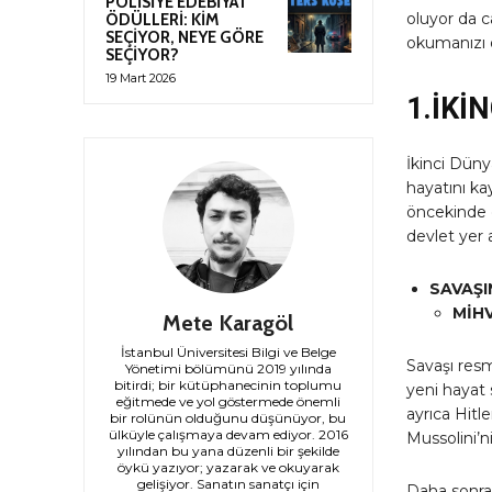
POLİSİYE EDEBİYAT
oluyor da c
ÖDÜLLERİ: KİM
SEÇİYOR, NEYE GÖRE
okumanızı 
SEÇİYOR?
19 Mart 2026
1.İKİ
İkinci Dünya
hayatını ka
öncekinde o
devlet yer a
SAVAŞI
MİH
Mete Karagöl
İstanbul Üniversitesi Bilgi ve Belge
Savaşı resm
Yönetimi bölümünü 2019 yılında
bitirdi; bir kütüphanecinin toplumu
yeni hayat 
eğitmede ve yol göstermede önemli
ayrıca Hitl
bir rolünün olduğunu düşünüyor, bu
ülküyle çalışmaya devam ediyor. 2016
Mussolini’ni
yılından bu yana düzenli bir şekilde
öykü yazıyor; yazarak ve okuyarak
gelişiyor. Sanatın sanatçı için
Daha sonra