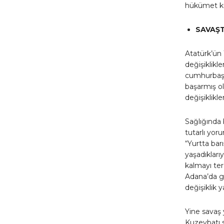
hükümet k
SAVAŞT
Atatürk’ün 
değişiklikl
cumhurbaşka
başarmış o
değişiklikl
Sağlığında 
tutarlı yor
“Yurtta bar
yaşadıkları
kalmayı terc
Adana’da g
değişiklik 
Yine savaş 
Kuzeybatı s