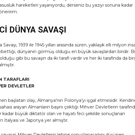
asusluk hareketleri yaşanıyordu, derseniz bu yazıyı sonuna kadar
öneririm.
NCİ DÜNYA SAVAŞI
 Savaşı, 1939 ile 1945 yılları arasında süren, yaklaşık elli milyon ins
ybettiği, dünyanın görmüş olduğu en büyük savaşlardan biridir. Bi
lduğu gibi bu savaşın da iki tarafı vardır ve her iki tarafında da bi
lmıştır.
N TARAFLARI
VER DEVLETLER
en başlatan olay, Almanya’nın Polonya’yı işgal etmesidir. Kendin
sahası arayan Almanların başını çektiği Mihver Devletlerin tarafın
er kadar büyük diktatör olan ve hayatı feci şekilde sonuçlanan
n İtalyası ve Japonya yer almıştır.
 savaşın Mihver Devletlerin lehine sonuçlanacağını düşünen