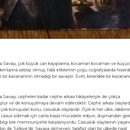
ya Savaşı, çok büyük can kayıplarına, kocaman kocaman ve küçü
yıkımlarına sebep olmuş; hâlâ etkilerinin çoğu coğrafyalarda hissedi
e bir kazananının olmadığı bir savaştır. Evet, kesinlikle bir kazananı
a Savaşı, cepheleri kadar cephe arkası hikâyeleriyle de çokça
tur ve de konuşulmaya devam edilecektir. Cephe arkası olaylar
 çok konuşulan konu, casusluk olaylarıdır. Öyle ki her ülke, rakibini
ir casus sokmak için canla başla mücadele ediyor, düşmandan ge
 bilgi bile memnuniyetle karşılanıyordu. Casusluk olaylarının yaşan
biri de Türkiye’dir. Savaşa girmeyen, tarafsız olan bir ülkede nasıl