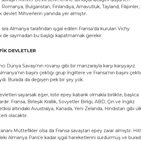
 Romanya, Bulgaristan, Finlandiya, Arnavutluk, Tayland, Filipinler, 
k devlet Mihverlerin yanında yer almıştır.
sıra Almanya tarafından işgal edilen Fransa’da kurulan Vichy
 de saymadan bu başlığı kapatmamak gerekir.
İK DEVLETLER
inci Dünya Savaşı’nın rövanşı gibi bir manzarayla karşı karşıyayız.
Almanya’nın başını çektiği grup İngiltere ve Fransa’nın başını çekti
ydı. Burada da değişen pek bir şey yok.
vletleri sayarsak eğer, liste epey kabarık olmakla birlikte, başlıca
rdır: Fransa, Birleşik Krallık, Sovyetler Birliği, ABD, Çin ve İngiliz
etkisi altındaki Avustralya, Kanada, Yeni Zelanda, Hindistan gibi ülk
rli olacaktır.
ananı Müttefikler olsa da Fransa savaştan epey zarar almıştır. Hitl
ki Almanya Paris’e kadar işgal hareketlerini sürdürmüş ve burada