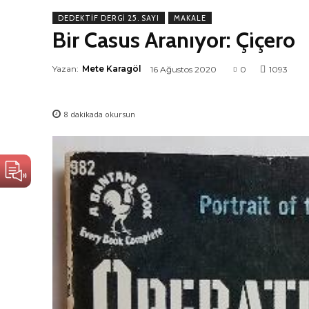
DEDEKTIF DERGI 25. SAYI
MAKALE
Bir Casus Aranıyor: Çiçero
Yazan:
Mete Karagöl
16 Ağustos 2020
0
1093
8
dakikada okursun