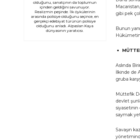
olduğunu, sanatçının da toplumun
Macaristan,
içinden geldiğini savunuyor.
Realizmin peşinde. İlk öykülerinin
gibi pek ço
arasında polisiye olduğunu seçince, en
gerçekçi edebiyat türünün polisiye
olduğunu anladı. Alpaslan Kaya
Bunun yanı 
dünyasının yaratıcısı.
Hükümetini
MÜTTEF
Aslında Bir
İlkinde de 
gruba karşı
Müttefik De
devlet şunla
siyasetinin 
saymak yete
Savaşın kaz
yönetiminde