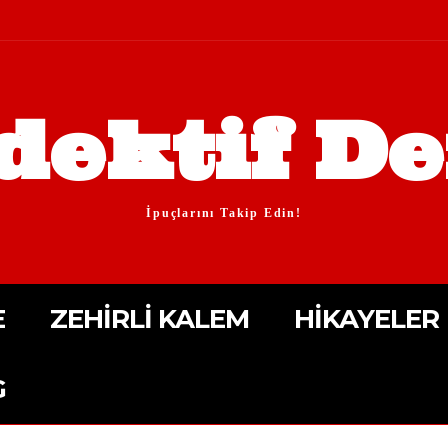
dektif De
İpuçlarını Takip Edin!
E
ZEHIRLI KALEM
HIKAYELER
G