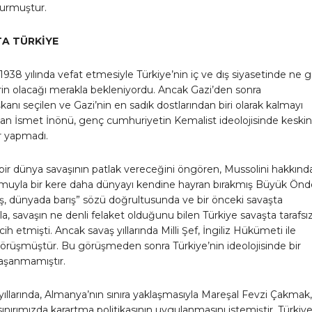
urmuştur.
A TÜRKİYE
1938 yılında vefat etmesiyle Türkiye’nin iç ve dış siyasetinde ne g
erin olacağı merakla bekleniyordu. Ancak Gazi’den sonra
nı seçilen ve Gazi’nin en sadık dostlarından biri olarak kalmayı
lan İsmet İnönü, genç cumhuriyetin Kemalist ideolojisinde keskin
er yapmadı.
bir dünya savaşının patlak vereceğini öngören, Mussolini hakkınd
umuyla bir kere daha dünyayı kendine hayran bırakmış Büyük Önde
ış, dünyada barış” sözü doğrultusunda ve bir önceki savaşta
yla, savaşın ne denli felaket olduğunu bilen Türkiye savaşta tarafsı
ih etmişti. Ancak savaş yıllarında Milli Şef, İngiliz Hükümeti ile
örüşmüştür. Bu görüşmeden sonra Türkiye’nin ideolojisinde bir
yaşanmamıştır.
yıllarında, Almanya’nın sınıra yaklaşmasıyla Mareşal Fevzi Çakmak,
ınırımızda karartma politikasının uygulanmasını istemiştir. Türkiy