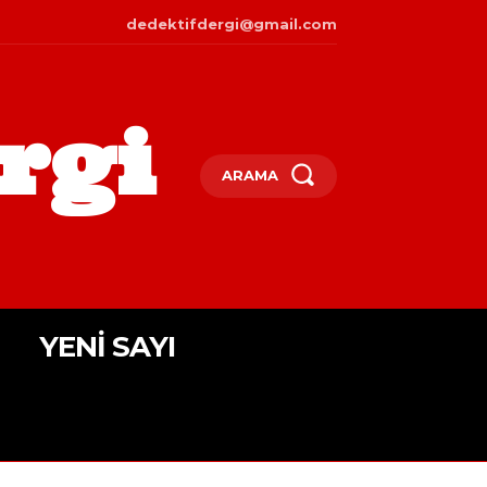
dedektifdergi@gmail.com
rgi
ARAMA
YENI SAYI