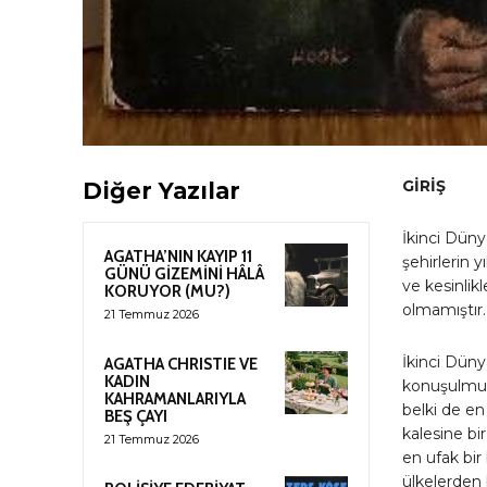
GİRİŞ
Diğer Yazılar
İkinci Dün
AGATHA’NIN KAYIP 11
şehirlerin 
GÜNÜ GİZEMİNİ HÂLÂ
ve kesinlikl
KORUYOR (MU?)
olmamıştır.
21 Temmuz 2026
İkinci Düny
AGATHA CHRISTIE VE
KADIN
konuşulmuş
KAHRAMANLARIYLA
belki de en
BEŞ ÇAYI
kalesine b
21 Temmuz 2026
en ufak bir
ülkelerden 