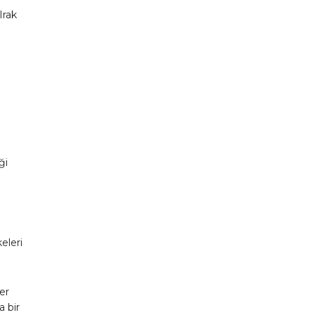
Irak
ği
eleri
er
 bir