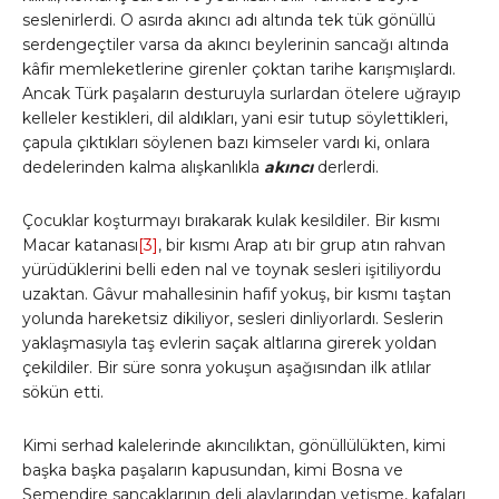
seslenirlerdi. O asırda akıncı adı altında tek tük gönüllü
serdengeçtiler varsa da akıncı beylerinin sancağı altında
kâfir memleketlerine girenler çoktan tarihe karışmışlardı.
Ancak Türk paşaların desturuyla surlardan ötelere uğrayıp
kelleler kestikleri, dil aldıkları, yani esir tutup söylettikleri,
çapula çıktıkları söylenen bazı kimseler vardı ki, onlara
dedelerinden kalma alışkanlıkla
akıncı
derlerdi.
Çocuklar koşturmayı bırakarak kulak kesildiler. Bir kısmı
Macar katanası
[3]
, bir kısmı Arap atı bir grup atın rahvan
yürüdüklerini belli eden nal ve toynak sesleri işitiliyordu
uzaktan. Gâvur mahallesinin hafif yokuş, bir kısmı taştan
yolunda hareketsiz dikiliyor, sesleri dinliyorlardı. Seslerin
yaklaşmasıyla taş evlerin saçak altlarına girerek yoldan
çekildiler. Bir süre sonra yokuşun aşağısından ilk atlılar
sökün etti.
Kimi serhad kalelerinde akıncılıktan, gönüllülükten, kimi
başka başka paşaların kapusundan, kimi Bosna ve
Semendire sancaklarının deli alaylarından yetişme, kafaları