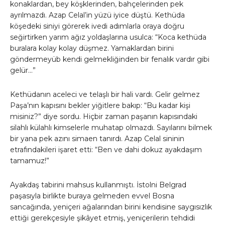
konaklardan, bey köşklerinden, bahçelerinden pek
ayrılmazdı. Azap Celal’in yüzü iyice düştü. Kethüda
köşedeki siniyi görerek ivedi adımlarla oraya doğru
seğirtirken yarım ağız yoldaşlarına usulca: “Koca kethüda
buralara kolay kolay düşmez. Yamaklardan birini
göndermeyüb kendi gelmekliğinden bir fenalık vardır gibi
gelür…”
Kethüdanın aceleci ve telaşlı bir hali vardı. Gelir gelmez
Paşa’nın kapısını bekler yiğitlere bakıp: “Bu kadar kişi
misiniz?” diye sordu. Hiçbir zaman paşanın kapısındaki
silahlı külahlı kimselerle muhatap olmazdı. Sayılarını bilmek
bir yana pek azını simaen tanırdı. Azap Celal sininin
etrafındakileri işaret etti: “Ben ve dahi dokuz ayakdaşım
tamamuz!”
Ayakdaş tabirini mahsus kullanmıştı. İstolni Belgrad
paşasıyla birlikte buraya gelmeden evvel Bosna
sancağında, yeniçeri ağalarından birini kendisine saygısızlık
ettiği gerekçesiyle şikâyet etmiş, yeniçerilerin tehdidi