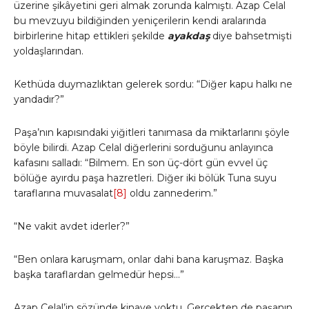
üzerine şikâyetini geri almak zorunda kalmıştı. Azap Celal
bu mevzuyu bildiğinden yeniçerilerin kendi aralarında
birbirlerine hitap ettikleri şekilde
ayakdaş
diye bahsetmişti
yoldaşlarından.
Kethüda duymazlıktan gelerek sordu: “Diğer kapu halkı ne
yandadır?”
Paşa’nın kapısındaki yiğitleri tanımasa da miktarlarını şöyle
böyle bilirdi. Azap Celal diğerlerini sorduğunu anlayınca
kafasını salladı: “Bilmem. En son üç-dört gün evvel üç
bölüğe ayırdu paşa hazretleri. Diğer iki bölük Tuna suyu
taraflarına muvasalat
[8]
oldu zannederim.”
“Ne vakit avdet iderler?”
“Ben onlara karuşmam, onlar dahi bana karuşmaz. Başka
başka taraflardan gelmedür hepsi…”
Azap Celal’in sözünde kinaye yoktu. Gerçekten de paşanın