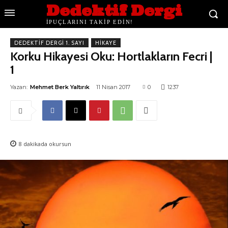
Dedektif Dergi
İPUÇLARINI TAKİP EDİN!
DEDEKTIF DERGI 1. SAYI
HIKAYE
Korku Hikayesi Oku: Hortlakların Fecri |
1
Yazan:
Mehmet Berk Yaltırık
11 Nisan 2017
0
1237
8
dakikada okursun