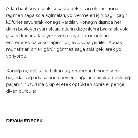
Atları hafif koşturarak, sokakta pek insan olmamasına
rağmen sağa sola açılmaları, yol vermeleri için bağır çağır
küfürler savurarak konağa vardılar. Konağın dışında her
daim bekleyen yamaklara atların dizginlerini bırakarak yola
çıkana kadar atlara yem verip suya götürmelerini
emrederek paşa konağının dış avlusuna girdiler. Konak
muhafızları onları görür görmez sağa sola çekilerek yol
veriyordu.
Konağın iç avlusuna bakan taş odalardan birinde sedir
başında, sağında solunda beylerin ağaların ayakta beklediği
paşanın huzuruna çıkıp el etek öptükten sonra el pençe
divan durdular.
DEVAM EDECEK