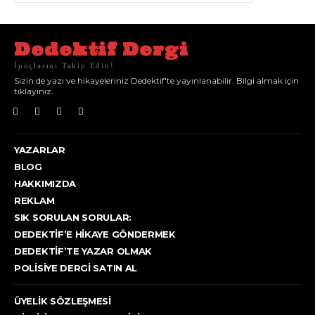
Dedektif Dergi
İpuçlarını Takip Edin!
Sizin de yazı ve hikayeleriniz Dedektif'te yayınlanabilir. Bilgi almak için
tıklayınız.
YAZARLAR
BLOG
HAKKIMIZDA
REKLAM
SIK SORULAN SORULAR:
DEDEKTIF’E HIKAYE GÖNDERMEK
DEDEKTIF’TE YAZAR OLMAK
POLISIYE DERGI SATIN AL
ÜYELIK SÖZLEŞMESI