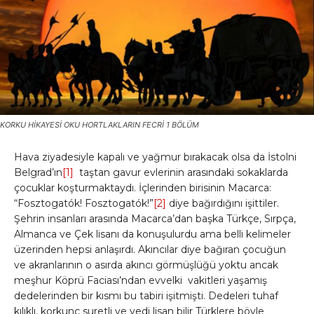
KORKU HİKAYESİ OKU HORTLAKLARIN FECRİ 1 BÖLÜM
Hava ziyadesiyle kapalı ve yağmur bırakacak olsa da İstolni
Belgrad’ın
[1]
taştan gavur evlerinin arasındaki sokaklarda
çocuklar koşturmaktaydı. İçlerinden birisinin Macarca:
“Fosztogatók! Fosztogatók!”
[2]
diye bağırdığını işittiler.
Şehrin insanları arasında Macarca’dan başka Türkçe, Sırpça,
Almanca ve Çek lisanı da konuşulurdu ama belli kelimeler
üzerinden hepsi anlaşırdı. Akıncılar diye bağıran çocuğun
ve akranlarının o asırda akıncı görmüşlüğü yoktu ancak
meşhur Köprü Faciası’ndan evvelki vakitleri yaşamış
dedelerinden bir kısmı bu tabiri işitmişti. Dedeleri tuhaf
kılıklı, korkunç suretli ve yedi lisan bilir Türklere böyle