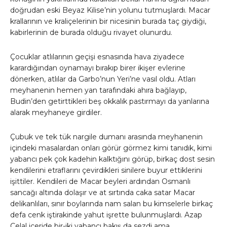
doğrudan eski Beyaz Kilise’nin yolunu tutmuşlardı. Macar
krallarının ve kraliçelerinin bir nicesinin burada taç giydiği,
kabirlerinin de burada olduğu rivayet olunurdu.
Çocuklar atlılarının geçişi esnasında hava ziyadece
karardığından oynamayı bırakıp birer ikişer evlerine
dönerken, atlılar da Garbo’nun Yeri’ne vasıl oldu. Atları
meyhanenin hemen yan tarafındaki ahıra bağlayıp,
Budin’den getirttikleri beş okkalık pastırmayı da yanlarına
alarak meyhaneye girdiler.
Çubuk ve tek tük nargile dumanı arasında meyhanenin
içindeki masalardan onları görür görmez kimi tanıdık, kimi
yabancı pek çok kadehin kalktığını görüp, birkaç dost sesin
kendilerini etraflarını çevirdikleri sinilere buyur ettiklerini
işittiler. Kendileri de Macar beyleri ardından Osmanlı
sancağı altında dolaşır ve at sırtında caka satar Macar
delikanlıları, sınır boylarında nam salan bu kimselerle birkaç
defa cenk iştirakinde yahut işrette bulunmuşlardı. Azap
Celal içeride bir-iki yabancı bakış da sezdi ama