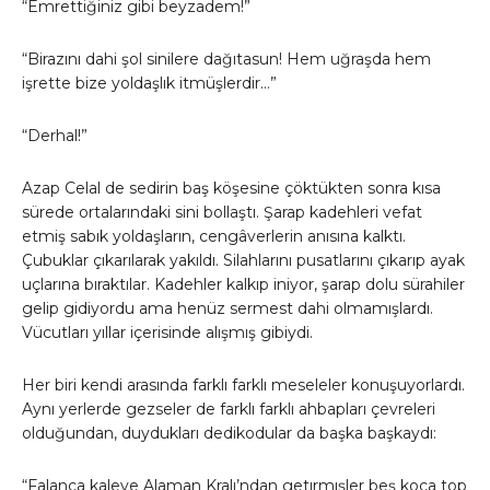
“Emrettiğiniz gibi beyzadem!”
“Birazını dahi şol sinilere dağıtasun! Hem uğraşda hem
işrette bize yoldaşlık itmüşlerdir…”
“Derhal!”
Azap Celal de sedirin baş köşesine çöktükten sonra kısa
sürede ortalarındaki sini bollaştı. Şarap kadehleri vefat
etmiş sabık yoldaşların, cengâverlerin anısına kalktı.
Çubuklar çıkarılarak yakıldı. Silahlarını pusatlarını çıkarıp ayak
uçlarına bıraktılar. Kadehler kalkıp iniyor, şarap dolu sürahiler
gelip gidiyordu ama henüz sermest dahi olmamışlardı.
Vücutları yıllar içerisinde alışmış gibiydi.
Her biri kendi arasında farklı farklı meseleler konuşuyorlardı.
Aynı yerlerde gezseler de farklı farklı ahbapları çevreleri
olduğundan, duydukları dedikodular da başka başkaydı:
“Falanca kaleye Alaman Kralı’ndan getırmışler beş koca top