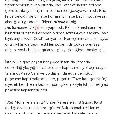
tımar beylerinin kapusunda, kâh Tatar atlılarının ardında
gönüllü sıfatıyla düşman illerine nice gazaya varmıştı. Kılıç
kılıca geldiğinde bir nice küffarın bir nice beyini, şövalyesini
alaşağı ettiğinden kafirlerin
düello
dediği
mübareze
leriyle
[5]
isim yapmıştı. Kafir manastırlarından
birindeki put tasvirlerinden birinde Azrail Aleyhisselam’ı pala
bıyıklarıyla Azap Celal’i tanıyan bir Nemçelinin anlatmasıyla,
onun kılığında tasvir ettikleri söylenirdi. Çokça prensesi,
düşesi, soylu kadını ağıtlar ve gözyaşları içinde bırakmıştı.
İstolni Belgrad paşası bahşiş ve ihsan dağıtmada
cömertliğiyle, yiğitlere her daim kapusunda yer açmasıyla
tanınırdı. Azap Celal ve yoldaşları da evvelden Budin
paşasının kapu halkındanken, paşanın “Taze kan gerektür,”
diyerek kendilerini kapusundan çıkarmasıyla İstolni Belgrad
paşasına kapılanmışlardı.
1058 Muharrem’inin 24’ünde, keferelerin 18 Şubat 1648
dediği o vakitte saltanat güneşi Sultan İbrahim Han’ın
üzerindeydi. Girit ceziresinde Venedik kâfiriyle cenge