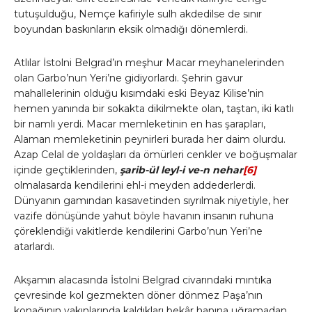
tutuşulduğu, Nemçe kafiriyle sulh akdedilse de sınır
boyundan baskınların eksik olmadığı dönemlerdi.
Atlılar İstolni Belgrad’ın meşhur Macar meyhanelerinden
olan Garbo’nun Yeri’ne gidiyorlardı. Şehrin gavur
mahallelerinin olduğu kısımdaki eski Beyaz Kilise’nin
hemen yanında bir sokakta dikilmekte olan, taştan, iki katlı
bir namlı yerdi. Macar memleketinin en has şarapları,
Alaman memleketinin peynirleri burada her daim olurdu.
Azap Celal de yoldaşları da ömürleri cenkler ve boğuşmalar
içinde geçtiklerinden,
şarib-ül leyl-i ve-n nehar
[6]
olmalasarda kendilerini ehl-i meyden addederlerdi.
Dünyanın gamından kasavetinden sıyrılmak niyetiyle, her
vazife dönüşünde yahut böyle havanın insanın ruhuna
çöreklendiği vakitlerde kendilerini Garbo’nun Yeri’ne
atarlardı.
Akşamın alacasında İstolni Belgrad civarındaki mıntıka
çevresinde kol gezmekten döner dönmez Paşa’nın
konağının yakınlarında kaldıkları bekâr hanına uğramadan