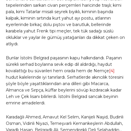
tepelerinden sarkan civan perçemleri haricinde traşlı; kimi
pala, kimi Tatarlar misali seyrek bıyıklı, kiminin başında
kalpak, kiminin sırtında kurt yahut ayı postu, atlarının
eyerlerinde birkaç dolu piştov ve barutluk, bellerinde
karabela yahut Frenk tipi meçler, tek tük sadağı süslü
okluklar ve yaylar ile gümüş yatağanları da dikkat çeken on
atlıydı.
Bunlar İstolni Belgrad paşasının kapu halkındandı. Paşanın
sürekli serhad boylarına sevk edip dil aldırdığı, haydut
kovalattığı bu süvarileri hem orada hem de Nemçe
[4]
hudut kalelerinde iyi tanırlardı. Serhatlerde akıncılık töresini
şöyle böyle yaşattıklarından ana dilleri gibi Macarca,
Almanca ve Sırpça, küffar beylerini sövüp kızdıracak kadar
Leh ve Çek lisanı bilirlerdi. İstolni Belgrad sancak beyinin
emrine amadelerdi.
Karadağlı Ahmed, Arnavut Kel Selim, Kanijeli Naşid, Budinli
Osman, Vidinli Niyazi, Temeşvarlı Kemankeşlerin Abdullah,
Varadlı Hasan, Belgradlı Ali, Semendirekli Deli Selahaddin…