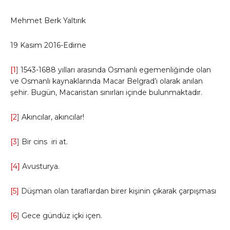
Mehmet Berk Yaltırık
19 Kasım 2016-Edirne
[1]
1543-1688 yılları arasında Osmanlı egemenliğinde olan
ve Osmanlı kaynaklarında Macar Belgrad’ı olarak anılan
şehir. Bugün, Macaristan sınırları içinde bulunmaktadır.
[2]
Akıncılar, akıncılar!
[3]
Bir cins iri at.
[4]
Avusturya.
[5]
Düşman olan taraflardan birer kişinin çıkarak çarpışması
[6]
Gece gündüz içki içen.