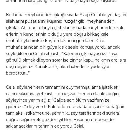
aralarında harp çıktığına dair fısıldaşmaya başlamışlardı.
Kethüda meyhaneden çıktığı sırada Azap Celal ile yoldaşları
silahlarını pusatlarını kuşanıp rüzgâr gibi meyhaneden
çıktılar. Ahırdan atlarıyla çıktıkları esnada meyhaneden kale
erlerinin kendilerinin olduğu yere doğru birkaç kale
muhafızıyla birlikte koşturduklarını gördüler. Kale
muhafızlarından biri güya kısık sesle konuşuyordu ancak
söylediklerini Celal işitmişti: “Kaleden çıkmayasuz. Paşa
gönüllü olmak dileyen sorar ise zinhar kapu halkının ardı sıra
düşmeyesüz! Konaktan işitilen haberler ziyadesiyle
berbattur…”
Celal söylenenlerin tamamını duymamıştı ama işittikleri
canını sıkmaya yetmişti. Temeşvarlı neden duraksadığını
söyleyince yarım ağız: “Galiba son ölüm vazifemize
giderüz…” deyiverdi. Kale erleri o esnada paşanın konağının
tam aksi istikametine, şehrin kuzey taraflarındaki surlara
doğru seğirterek gözden yittiler. Hisarların tepesinde
saklanacaklarını tahmin ediyordu Celal.