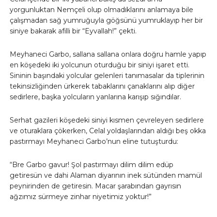
yorgunluktan Nemçeli olup olmadıklarını anlamaya bile
çalışmadan sağ yumruğuyla göğsünü yumruklayıp her bir
siniye bakarak afilli bir “Eyvallah!” çekti.
Meyhaneci Garbo, sallana sallana onlara doğru hamle yapıp
en köşedeki iki yolcunun oturduğu bir siniyi işaret etti.
Sininin başındaki yolcular gelenleri tanımasalar da tiplerinin
tekinsizliğinden ürkerek tabaklarını çanaklarını alıp diğer
sedirlere, başka yolcuların yanlarına karışıp sığındılar.
Serhat gazileri köşedeki siniyi kısmen çevreleyen sedirlere
ve oturaklara çökerken, Celal yoldaşlarından aldığı beş okka
pastırmayı Meyhaneci Garbo’nun eline tutuşturdu:
“Bre Garbo gavur! Şol pastırmayı dilim dilim edüp
getiresün ve dahi Alaman diyarının inek sütünden mamül
peynirinden de getiresin. Macar şarabından gayrısın
ağzımız sürmeye zinhar niyetimiz yoktur!”