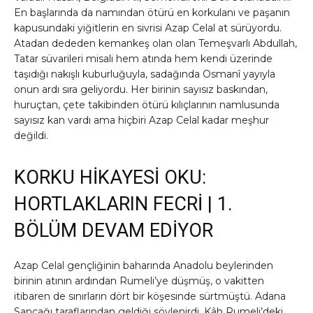
En başlarında da namından ötürü en korkulanı ve paşanın
kapusundaki yiğitlerin en sivrisi Azap Celal at sürüyordu.
Atadan dededen kemankeş olan olan Temeşvarlı Abdullah,
Tatar süvarileri misali hem atında hem kendi üzerinde
taşıdığı nakışlı kuburluğuyla, sadağında Osmanî yayıyla
onun ardı sıra geliyordu. Her birinin sayısız baskından,
huruçtan, çete takibinden ötürü kılıçlarının namlusunda
sayısız kan vardı ama hiçbiri Azap Celal kadar meşhur
değildi.
KORKU HİKAYESİ OKU:
HORTLAKLARIN FECRİ | 1.
BÖLÜM DEVAM EDİYOR
Azap Celal gençliğinin baharında Anadolu beylerinden
birinin atının ardından Rumeli’ye düşmüş, o vakitten
itibaren de sınırların dört bir köşesinde sürtmüştü. Adana
Sancağı taraflarından geldiği söylenirdi. Kâh Rumeli’deki