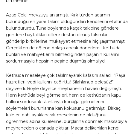
birbırlerıne!”
Azap Celal mevzuyu anlamıştı. Kırk türden adamın
bulunduğu en yarar takım olduğundan kendilerini el altında
bulundururdu. Tuna boylarında kaçak takibine göndere
göndere haytalıkları dillere destan olmuş takımları
gönderip birbirlerine mukayyet etmesine hiç şaşırmamıştı.
Gerçekten de eğlene dolaşa ancak dönerlerdi. Kethüda
bunları ve mahiyetlerini bilmediğinden paşanın kullarını
sordurmasıyla hepsinin peşine düşmüş olmalıydı.
Kethüda meseleye çok takılmayarak kafasını salladı: “Paşa
hazretleri ivedi kullarını çağırttu! Silahlanub gelesüz!”
deyiverdi. Böyle deyince meyhanenin havası değişmişti.
Hem kethüda beyi görmeleri, hem de kethüdanın kapu
halkını sordurarak silahlarıyla konağa gelmelerini
söylemeleri burunlarına kan kokusunu getirmişti. Birkaç
kale eri dahi ayaklanarak meselenin ne olduğunu
öğrenmek adına kulelerine, burçlarına dönmek maksadıyla
meyhaneden o esnada çıktılar. Macar delikanlıları kendi