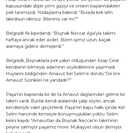
kapusundaki diğer yirmi gaziyi ve onların başlarındakileri
pek tanımazdı. Yoldaşlarına bakındı: “Burada kırk lafın
lakırdısun idersüz. Bileniniz var mı?”
Belgradlı Ali kıpırdandı: “Boşnak Neccar Ağa’yla takımı
haftaya ancak eder avdet. Bizım işımız uzun, kaçak
aramaya giderız demişlerdı.”
Belgradlı, Boşnaklarla pek yakın olduğundan Azap Celal
kendisinin bilmeyip adamının söylediklerine şaşırmadı.
Huylarını bildiğinden Arnavut Kel Selim’e döndü:“De bre
Arnavut! Sizinkiler ne yandadır?”
Paşa’nın kapısında bir de ta Arnavut dağlarından gelme bir
takım vardı. Bunlar kendi aralarında çalıp söyler, ancak
kendileriyle vakit geçirirlerdi. Paşa’nın kapu halkı içinde Kel
Selim haricinde kimseyle konuşmuşlukları yoktu. Selim
kelini kaşıdı: “Arnavutları da Boşnak Neccar’ın takiminin
peşıne salmıştır paşamız more. Mukayyet olsun demiştır