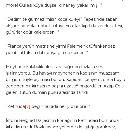
more! Güllesı küye düşse iki haneyı yakar imış…”
“Dedım te gürmez misın koca kuleyi? Tepesinde sabah
akşam adamlar nöbet tutayi. En ufak kıpıtida verirler ateşi,
gürürler öbür kalelerden…”
“Filanca yerün metrisine yirmi Felemenk tüfenkendaz
gelüb, attukları dahi boşa gitmez dirler…”
Meyhane kalabalık olmasına rağmen fazlaca ses
işitilmiyordu. Bu havayı meyhanenin kapısının muazzam
bir gürültüyle açılması bozdu. Kapıdan içeriye uzunca boylu
zenciden bir kimsenin başını uzattığını gördüler. Azap Celal
geleni tütün duman pusu arasında tanıdı:
“Kethüda
[7]
begin burada ne işi olur bre?”
İstolni Belgrad Paşası’nın konağının kethüdası burnundan
kıl aldırmazdı. Böyle avam yerlerde dolaştığı görülmez,