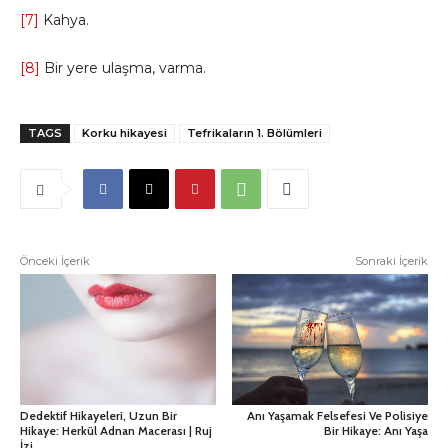
[7]
Kahya.
[8]
Bir yere ulaşma, varma.
TAGS
Korku hikayesi
Tefrikaların 1. Bölümleri
Önceki İçerik
Sonraki İçerik
Dedektif Hikayeleri, Uzun Bir
Anı Yaşamak Felsefesi Ve Polisiye
Hikaye: Herkül Adnan Macerası | Ruj
Bir Hikaye: Anı Yaşa
İzi