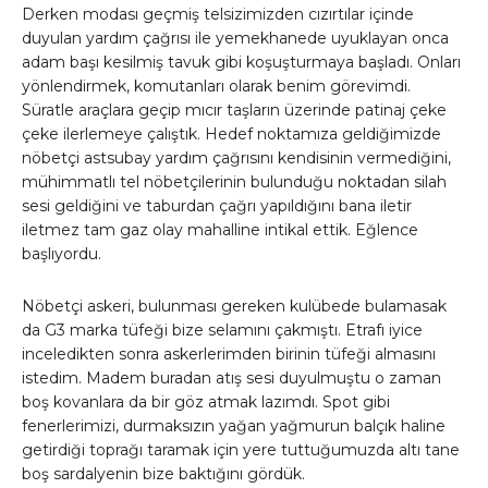
Derken modası geçmiş telsizimizden cızırtılar içinde
duyulan yardım çağrısı ile yemekhanede uyuklayan onca
adam başı kesilmiş tavuk gibi koşuşturmaya başladı. Onları
yönlendirmek, komutanları olarak benim görevimdi.
Süratle araçlara geçip mıcır taşların üzerinde patinaj çeke
çeke ilerlemeye çalıştık. Hedef noktamıza geldiğimizde
nöbetçi astsubay yardım çağrısını kendisinin vermediğini,
mühimmatlı tel nöbetçilerinin bulunduğu noktadan silah
sesi geldiğini ve taburdan çağrı yapıldığını bana iletir
iletmez tam gaz olay mahalline intikal ettik. Eğlence
başlıyordu.
Nöbetçi askeri, bulunması gereken kulübede bulamasak
da G3 marka tüfeği bize selamını çakmıştı. Etrafı iyice
inceledikten sonra askerlerimden birinin tüfeği almasını
istedim. Madem buradan atış sesi duyulmuştu o zaman
boş kovanlara da bir göz atmak lazımdı. Spot gibi
fenerlerimizi, durmaksızın yağan yağmurun balçık haline
getirdiği toprağı taramak için yere tuttuğumuzda altı tane
boş sardalyenin bize baktığını gördük.