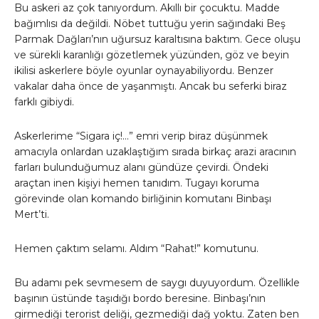
Bu askeri az çok tanıyordum. Akıllı bir çocuktu. Madde
bağımlısı da değildi. Nöbet tuttuğu yerin sağındaki Beş
Parmak Dağları’nın uğursuz karaltısına baktım. Gece oluşu
ve sürekli karanlığı gözetlemek yüzünden, göz ve beyin
ikilisi askerlere böyle oyunlar oynayabiliyordu. Benzer
vakalar daha önce de yaşanmıştı. Ancak bu seferki biraz
farklı gibiydi.
Askerlerime “Sigara iç!…” emri verip biraz düşünmek
amacıyla onlardan uzaklaştığım sırada birkaç arazi aracının
farları bulunduğumuz alanı gündüze çevirdi. Öndeki
araçtan inen kişiyi hemen tanıdım. Tugayı koruma
görevinde olan komando birliğinin komutanı Binbaşı
Mert’ti.
Hemen çaktım selamı. Aldım “Rahat!” komutunu.
Bu adamı pek sevmesem de saygı duyuyordum. Özellikle
başının üstünde taşıdığı bordo beresine. Binbaşı’nın
girmediği terorist deliği, gezmediği dağ yoktu. Zaten ben