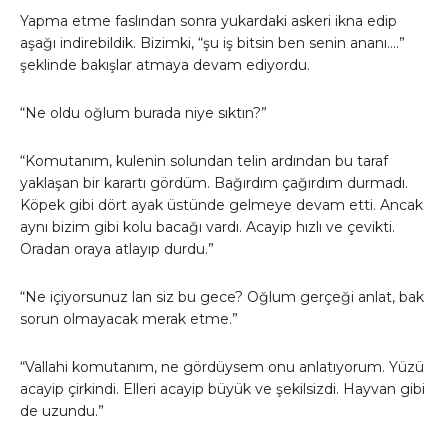
Yapma etme faslından sonra yukardaki askeri ikna edip
aşağı indirebildik. Bizimki, “şu iş bitsin ben senin ananı….”
şeklinde bakışlar atmaya devam ediyordu.
“Ne oldu oğlum burada niye sıktın?”
“Komutanım, kulenin solundan telin ardından bu taraf
yaklaşan bir karartı gördüm. Bağırdım çağırdım durmadı.
Köpek gibi dört ayak üstünde gelmeye devam etti. Ancak
aynı bizim gibi kolu bacağı vardı. Acayip hızlı ve çevikti.
Oradan oraya atlayıp durdu.”
“Ne içiyorsunuz lan siz bu gece? Oğlum gerçeği anlat, bak
sorun olmayacak merak etme.”
“Vallahi komutanım, ne gördüysem onu anlatıyorum. Yüzü
acayip çirkindi. Elleri acayip büyük ve şekilsizdi. Hayvan gibi
de uzundu.”