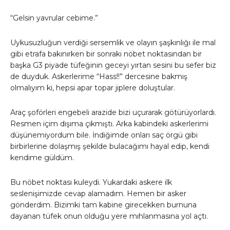
“Gelsin yavrular cebime.”
Uykusuzluğun verdiği sersemlik ve olayın şaşkınlığı ile mal
gibi etrafa bakınırken bir sonraki nöbet noktasından bir
başka G3 piyade tüfeğinin geceyi yırtan sesini bu sefer biz
de duyduk. Askerlerime “Hass!!” dercesine bakmış
olmalıyım ki, hepsi apar topar jiplere doluştular.
Araç şoförleri engebeli arazide bizi uçurarak götürüyorlardı.
Resmen içim dışıma çıkmıştı. Arka kabindeki askerlerimi
düşünemiyordum bile. İndiğimde onları saç örgü gibi
birbirlerine dolaşmış şekilde bulacağımı hayal edip, kendi
kendime güldüm.
Bu nöbet noktası kuleydi. Yukardaki askere ilk
seslenişimizde cevap alamadım. Hemen bir asker
gönderdim. Bizimki tam kabine girecekken burnuna
dayanan tüfek onun olduğu yere mıhlanmasına yol açtı.