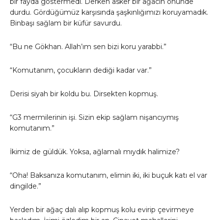
bir fayda göstermedi. Derken asker bir ağacın önünde
durdu. Gördüğümüz karşısında şaşkınlığımızı koruyamadık.
Binbaşı sağlam bir küfür savurdu.
“Bu ne Gökhan. Allah’ım sen bizi koru yarabbi.”
“Komutanım, çocukların dediği kadar var.”
Derisi siyah bir koldu bu. Dirsekten kopmuş.
“G3 mermilerinin işi. Sizin ekip sağlam nişancıymış
komutanım.”
İkimiz de güldük. Yoksa, ağlamalı mıydık halimize?
“Oha! Baksanıza komutanım, elimin iki, iki buçuk katı el var
dingilde.”
Yerden bir ağaç dalı alıp kopmuş kolu evirip çevirmeye