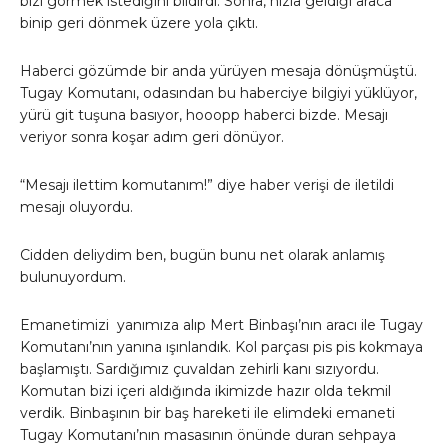
bizi görmek istediğini bildirdi. Sonra, hızla geldiği araca
binip geri dönmek üzere yola çıktı.
Haberci gözümde bir anda yürüyen mesaja dönüşmüştü.
Tugay Komutanı, odasından bu haberciye bilgiyi yüklüyor,
yürü git tuşuna basıyor, hooopp haberci bizde. Mesajı
veriyor sonra koşar adım geri dönüyor.
“Mesajı ilettim komutanım!” diye haber verişi de iletildi
mesajı oluyordu.
Cidden deliydim ben, bugün bunu net olarak anlamış
bulunuyordum.
Emanetimizi yanımıza alıp Mert Binbaşı’nın aracı ile Tugay
Komutanı’nın yanına ışınlandık. Kol parçası pis pis kokmaya
başlamıştı. Sardığımız çuvaldan zehirli kanı sızıyordu.
Komutan bizi içeri aldığında ikimizde hazır olda tekmil
verdik. Binbaşının bir baş hareketi ile elimdeki emaneti
Tugay Komutanı’nın masasının önünde duran sehpaya