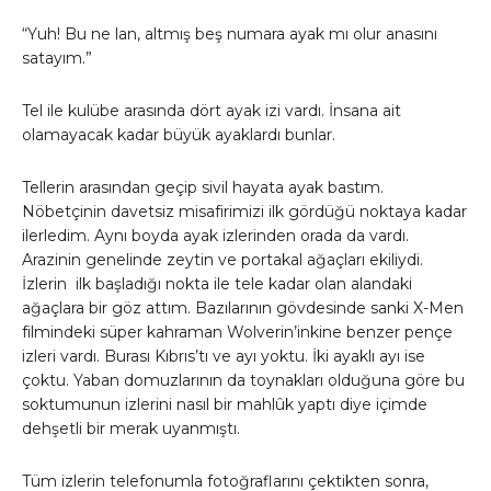
“Yuh! Bu ne lan, altmış beş numara ayak mı olur anasını
satayım.”
Tel ile kulübe arasında dört ayak izi vardı. İnsana ait
olamayacak kadar büyük ayaklardı bunlar.
Tellerin arasından geçip sivil hayata ayak bastım.
Nöbetçinin davetsiz misafirimizi ilk gördüğü noktaya kadar
ilerledim. Aynı boyda ayak izlerinden orada da vardı.
Arazinin genelinde zeytin ve portakal ağaçları ekiliydi.
İzlerin ilk başladığı nokta ile tele kadar olan alandaki
ağaçlara bir göz attım. Bazılarının gövdesinde sanki X-Men
filmindeki süper kahraman Wolverin’inkine benzer pençe
izleri vardı. Burası Kıbrıs’tı ve ayı yoktu. İki ayaklı ayı ise
çoktu. Yaban domuzlarının da toynakları olduğuna göre bu
soktumunun izlerini nasıl bir mahlûk yaptı diye içimde
dehşetli bir merak uyanmıştı.
Tüm izlerin telefonumla fotoğraflarını çektikten sonra,