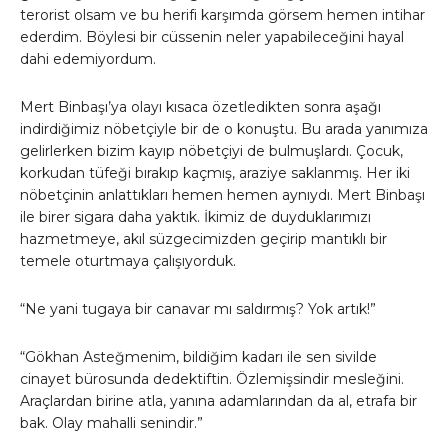
terorist olsam ve bu herifi karşımda görsem hemen intihar
ederdim. Böylesi bir cüssenin neler yapabileceğini hayal
dahi edemiyordum.
Mert Binbaşı’ya olayı kısaca özetledikten sonra aşağı
indirdiğimiz nöbetçiyle bir de o konuştu. Bu arada yanımıza
gelirlerken bizim kayıp nöbetçiyi de bulmuşlardı. Çocuk,
korkudan tüfeği bırakıp kaçmış, araziye saklanmış. Her iki
nöbetçinin anlattıkları hemen hemen aynıydı. Mert Binbaşı
ile birer sigara daha yaktık. İkimiz de duyduklarımızı
hazmetmeye, akıl süzgecimizden geçirip mantıklı bir
temele oturtmaya çalışıyorduk.
“Ne yani tugaya bir canavar mı saldırmış? Yok artık!”
“Gökhan Asteğmenim, bildiğim kadarı ile sen sivilde
cinayet bürosunda dedektiftin. Özlemişsindir mesleğini.
Araçlardan birine atla, yanına adamlarından da al, etrafa bir
bak. Olay mahalli senindir.”