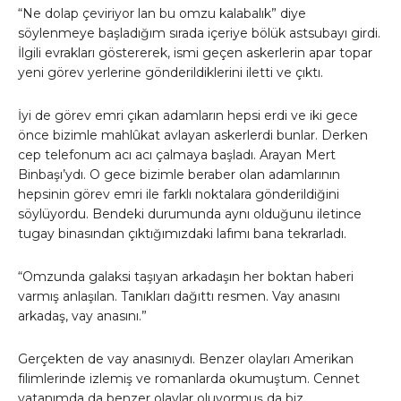
“Ne dolap çeviriyor lan bu omzu kalabalık” diye
söylenmeye başladığım sırada içeriye bölük astsubayı girdi.
İlgili evrakları göstererek, ismi geçen askerlerin apar topar
yeni görev yerlerine gönderildiklerini iletti ve çıktı.
İyi de görev emri çıkan adamların hepsi erdi ve iki gece
önce bizimle mahlûkat avlayan askerlerdi bunlar. Derken
cep telefonum acı acı çalmaya başladı. Arayan Mert
Binbaşı’ydı. O gece bizimle beraber olan adamlarının
hepsinin görev emri ile farklı noktalara gönderildiğini
söylüyordu. Bendeki durumunda aynı olduğunu iletince
tugay binasından çıktığımızdaki lafımı bana tekrarladı.
“Omzunda galaksi taşıyan arkadaşın her boktan haberi
varmış anlaşılan. Tanıkları dağıttı resmen. Vay anasını
arkadaş, vay anasını.”
Gerçekten de vay anasınıydı. Benzer olayları Amerikan
filimlerinde izlemiş ve romanlarda okumuştum. Cennet
vatanımda da benzer olaylar oluyormuş da biz