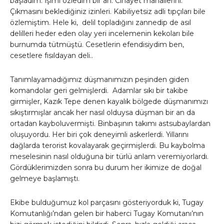
başladım. İşimi özledim bir an. Cinayet mahallerini.
Çıkmasını beklediğiniz izinleri. Kabiliyetsiz adli tıpçıları bile
özlemiştim. Hele ki, delil topladığını zannedip de asıl
delilleri heder eden olay yeri incelemenin kekoları bile
burnumda tütmüştü. Cesetlerin efendisiydim ben,
cesetlere fısıldayan deli..
Tanımlayamadığımız düşmanımızın peşinden giden
komandolar geri gelmişlerdi. Adamlar sıkı bir takibe
girmişler, Kazık Tepe denen kayalık bölgede düşmanımızı
sıkıştırmışlar ancak her nasıl olduysa düşman bir an da
ortadan kayboluvermişti. Binbaşının takımı astsubaylardan
oluşuyordu. Her biri çok deneyimli askerlerdi. Yıllarını
dağlarda terorist kovalayarak geçirmişlerdi. Bu kaybolma
meselesinin nasıl olduğuna bir türlü anlam veremiyorlardı.
Gördüklerimizden sonra bu durum her ikimize de doğal
gelmeye başlamıştı.
Ekibe bulduğumuz kol parçasını gösteriyorduk ki, Tugay
Komutanlığı’ndan gelen bir haberci Tugay Komutanı’nın