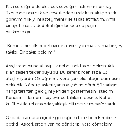
Kısa süreliğine de olsa çok sevdiğim askeri üniformayı
üzerimde taşımak ve cesetlerden uzak kalmak için şark
görevimin ilk yılını asteğmenlik ile takas etmiştim. Ama,
cinayet masası dedektifliğim burada da peşimi
bırakmamıştı
“Komutanım, ilk nöbetçiyi de alayım yanıma, aklıma bir şey
takıldı. Bir bakıp gelelim.”
Araçlardan birine atlayıp ilk nöbet noktasına gelmiştik ki,
silah sesleri tekrar duyuldu. Bu sefer birden fazla G3
ateşleniyordu. Olduğumuz yere çömelip ateşin durmasını
bekledik. Nöbetçi askeri yanıma çağırıp gördüğü varlığın
hangi taraftan geldiğini yeniden göstermesini istedim.
Kendisini izlememi söyleyince takıldım peşine. Nöbet
kulübesi ile tel arasında yaklaşık elli metre mesafe vardı.
O sırada çamurun içinde gördüğüm bir iz beni kendime
getirdi. Askeri, aracın yanına gönderip yere çömeldim.