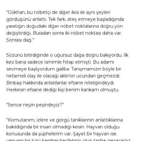
“Gökhan, bu nöbetçi de diğer ikisi ile aynı şeyleri
gördüğünü anlattı. Tek fark, ateş etmeye başladığında
yaratığın doğudaki diğer nöbet noktalarına doğru yön
değiştirdiği. Buradan sonra iki nöbet noktası daha var.
Sonrası dağ.”
Sözünü bitirdiğinde o uğursuz dağa doğru bakıyordu. İlk
kez bana sadece ismimle hitap etmişti. Bu adamı
sevmeye başlıyordum galiba. Tanışmamızın böyle bir
netameli olay ile olacağı aklımın ucundan geçmezdi.
Binbaşı hakkında anlatılanlar efsane niteliğindeydi.
Herkesin efsane dediği kişi benim kankam olmuştu.
“Sence neyin peşindeyiz?”
“Komutanım, izlere ve görgü tanıklarının anlattıklarına
bakıldığında bir insan olmadığı kesin. Hayvan olduğu
konusunda da şüphelerim var. Şayet bir hayvan ise
yepyeni bir türü beraber keşfetmiş olup tarihe geçeceğiz.