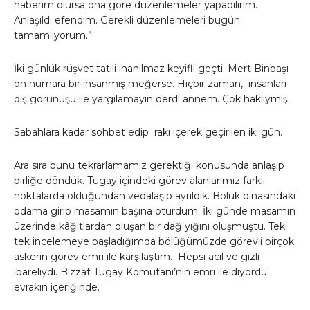
haberim olursa ona göre düzenlemeler yapabilirim.
Anlaşıldı efendim. Gerekli düzenlemeleri bugün
tamamlıyorum.”
İki günlük rüşvet tatili inanılmaz keyifli geçti. Mert Binbaşı
on numara bir insanmış meğerse. Hiçbir zaman, insanları
dış görünüşü ile yargılamayın derdi annem. Çok haklıymış.
Sabahlara kadar sohbet edip rakı içerek geçirilen iki gün.
Ara sıra bunu tekrarlamamız gerektiği konusunda anlaşıp
birliğe döndük. Tugay içindeki görev alanlarımız farklı
noktalarda olduğundan vedalaşıp ayrıldık. Bölük binasındaki
odama girip masamın başına oturdum. İki günde masamın
üzerinde kâğıtlardan oluşan bir dağ yığını oluşmuştu. Tek
tek incelemeye başladığımda bölüğümüzde görevli birçok
askerin görev emri ile karşılaştım. Hepsi acil ve gizli
ibareliydi. Bizzat Tugay Komutanı’nın emri ile diyordu
evrakın içeriğinde.