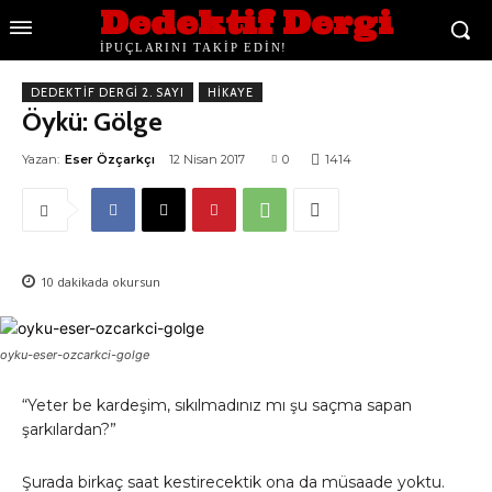
Dedektif Dergi
İPUÇLARINI TAKİP EDİN!
DEDEKTIF DERGI 2. SAYI
HIKAYE
Öykü: Gölge
Yazan:
Eser Özçarkçı
12 Nisan 2017
0
1414
10
dakikada okursun
oyku-eser-ozcarkci-golge
“Yeter be kardeşim, sıkılmadınız mı şu saçma sapan
şarkılardan?”
Şurada birkaç saat kestirecektik ona da müsaade yoktu.