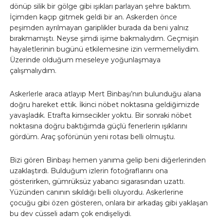
dönüp silik bir gölge gibi ışıkları parlayan şehre baktım.
İçimden kaçıp gitmek geldi bir an. Askerden önce
peşimden ayrılmayan gariplikler burada da beni yalnız
bırakmamıştı. Neyse şimdi işime bakmalıydım. Geçmişin
hayaletlerinin bugünü etkilemesine izin vermemeliydim.
Üzerinde olduğum meseleye yoğunlaşmaya
çalışmalıydım.
Askerlerle araca atlayıp Mert Binbaşı’nın bulunduğu alana
doğru hareket ettik. İkinci nöbet noktasına geldiğimizde
yavaşladık. Etrafta kimsecikler yoktu. Bir sonraki nöbet
noktasına doğru baktığımda güçlü fenerlerin ışıklarını
gördüm. Araç şoförünün yeni rotası belli olmuştu.
Bizi gören Binbaşı hemen yanıma gelip beni diğerlerinden
uzaklaştırdı. Bulduğum izlerin fotoğraflarını ona
gösterirken, gümrüksüz yabancı sigarasından uzattı.
Yüzünden canının sıkıldığı belli oluyordu. Askerlerine
çocuğu gibi özen gösteren, onlara bir arkadaş gibi yaklaşan
bu dev cüsseli adam çok endişeliydi.