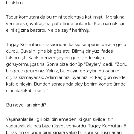
bıraktım.
Tabur komutanı da bu mini toplantıya katılmıştı. Merakına
yenilerek çuvalı açma gafletinde bulundu. Kusmamak için
elini ağzına bastırdı. Ne de zayıf herifmiş.
Tugay Komutanı, masasından kalkıp sehpanın başına gelip
durdu. Çuvalın içine bir göz attı. Bilmiş bir yüz ifadesi
takınmıştı. Sanki benzer şeyleri gün içinde sıkça
görüyormuşçasına. Sonra bize dönüp “Beyler,” dedi. “Zorlu
bir gece geçirdiniz. Yalnız, bu olayın detayları bu odanın
dışına sızmayacak. Adamlarınızı uyarınız. Birkaç gün sivilde
kafa dinleyin. Bundan sonrasında olay benim kontrolümde
olacak. Çıkabilirsiniz.”
Bu neydi lan şimdi?
Yaşananlar ile ilgili bizi dinlemeden iki gün sivilde izin
yaptırarak aklınca bize rüşvet veriyordu. Tugay Komutanlığı
binasının önünde birer sigara yakıp bir süre konuşmadan