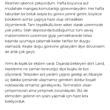
Resmen işkence çekiyordum. Hafta boyunca acil
müdahale mangası komutanlığı görevindeydim. Her hafta
taburdan bir bölük sırayla bu görevi yerine getirir, böylece
bölüklerin acil bir çağrıya hazır olup olmadıkları
ölçümlenirdi. Tam teşekküllü birer asker olarak üzerimizde
yok yoktu. Silah deposunda bulduğumuz tüm savaş
malzemelerini üzerimize giyip yemekhanede telsiz
başında uyumaya çalışmak kadar tarifsiz bir duygu
olamazdı. Keşke doğu görevine gitseydim diye dövünsem
de artık çok geçti.
Yirmi iki kişilik bir ekibim vardı. Dışarıda bekleyen dört Land,
tepelerine ne zaman bineceğiz diye kuşku ile bizi
izliyorlardı. Telsizden acil yardım çağrısı geldiği an itibariyle
üç dakika içerisinde ulaşmamız gereken doldur boşalt
noktasında olmamız gerekiyordu. Terminatör olsan
yetişemezsin ama yetişmek zorundaydın. Biz de
elimizden gelenin en iyisini yapmak için hazır kıta
bekliyorduk.