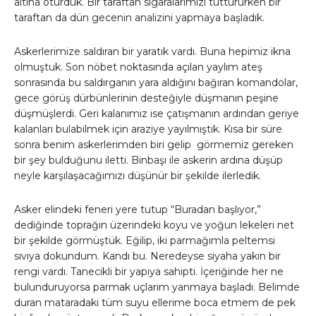
altına oturduk. Bir taraftan sigaralarımızı tüttürürken bir
taraftan da dün gecenin analizini yapmaya başladık.
Askerlerimize saldıran bir yaratık vardı. Buna hepimiz ikna
olmuştuk. Son nöbet noktasında açılan yaylım ateş
sonrasında bu saldırganın yara aldığını bağıran komandolar,
gece görüş dürbünlerinin desteğiyle düşmanın peşine
düşmüşlerdi. Geri kalanımız ise çatışmanın ardından geriye
kalanları bulabilmek için araziye yayılmıştık. Kısa bir süre
sonra benim askerlerimden biri gelip görmemiz gereken
bir şey bulduğunu iletti. Binbaşı ile askerin ardına düşüp
neyle karşılaşacağımızı düşünür bir şekilde ilerledik.
Asker elindeki feneri yere tutup “Buradan başlıyor,”
dediğinde toprağın üzerindeki koyu ve yoğun lekeleri net
bir şekilde görmüştük. Eğilip, iki parmağımla peltemsi
sıvıya dokundum. Kandı bu. Neredeyse siyaha yakın bir
rengi vardı. Tanecikli bir yapıya sahipti. İçeriğinde her ne
bulunduruyorsa parmak uçlarım yanmaya başladı. Belimde
duran mataradaki tüm suyu ellerime boca etmem de pek