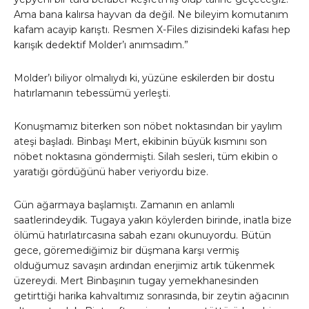
Ama bana kalırsa hayvan da değil. Ne bileyim komutanım
kafam acayip karıştı. Resmen X-Files dizisindeki kafası hep
karışık dedektif Molder’ı anımsadım.”
Molder’ı biliyor olmalıydı ki, yüzüne eskilerden bir dostu
hatırlamanın tebessümü yerleşti.
Konuşmamız biterken son nöbet noktasından bir yaylım
ateşi başladı. Binbaşı Mert, ekibinin büyük kısmını son
nöbet noktasına göndermişti. Silah sesleri, tüm ekibin o
yaratığı gördüğünü haber veriyordu bize.
Gün ağarmaya başlamıştı. Zamanın en anlamlı
saatlerindeydik. Tugaya yakın köylerden birinde, inatla bize
ölümü hatırlatırcasına sabah ezanı okunuyordu. Bütün
gece, göremediğimiz bir düşmana karşı vermiş
olduğumuz savaşın ardından enerjimiz artık tükenmek
üzereydi. Mert Binbaşının tugay yemekhanesinden
getirttiği harika kahvaltımız sonrasında, bir zeytin ağacının