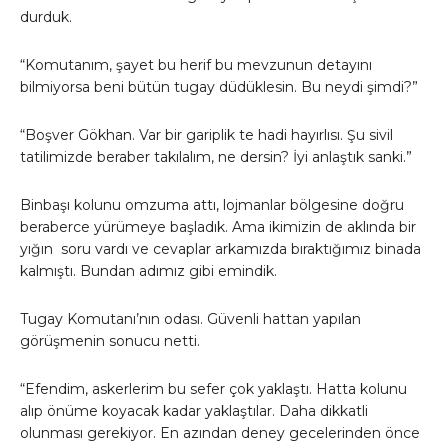
durduk.
“Komutanım, şayet bu herif bu mevzunun detayını
bilmiyorsa beni bütün tugay düdüklesin. Bu neydi şimdi?”
“Boşver Gökhan. Var bir gariplik te hadi hayırlısı. Şu sivil
tatilimizde beraber takılalım, ne dersin? İyi anlaştık sanki.”
Binbaşı kolunu omzuma attı, lojmanlar bölgesine doğru
beraberce yürümeye başladık. Ama ikimizin de aklında bir
yığın soru vardı ve cevaplar arkamızda bıraktığımız binada
kalmıştı. Bundan adımız gibi emindik.
Tugay Komutanı’nın odası. Güvenli hattan yapılan
görüşmenin sonucu netti.
“Efendim, askerlerim bu sefer çok yaklaştı. Hatta kolunu
alıp önüme koyacak kadar yaklaştılar. Daha dikkatli
olunması gerekiyor. En azından deney gecelerinden önce