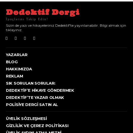
Dedektif Dergi
İpuçlarını Takip Edin!
Sizin de yazı ve hikayeleriniz Dedektif'te yayınlanabilir. Bilgi almak için
tıklayınız.
YAZARLAR
BLOG
HAKKIMIZDA
REKLAM
SIK SORULAN SORULAR:
DEDEKTIF’E HIKAYE GÖNDERMEK
DEDEKTIF’TE YAZAR OLMAK
POLISIYE DERGI SATIN AL
ÜYELIK SÖZLEŞMESI
GIZLILIK VE ÇEREZ POLITIKASI
ÜYELIK AYDINLATMA METNI