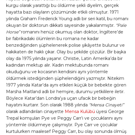
kurgu olarak yarattığı bu öldürme şekli diyelim, gerçek
hayatta bazı olayların çözümünde etkili olmuştur. 1971
yılında Graham Frederick Young adlı bir seri katil, bu romanı
okuyan bir doktorun dikkati sayesinde yakalanmıştır.
“Pale
Horse”
romanını henüz okumuş olan doktor, İngiltere’de
bir fabrikadaki ölümlerin bu romana ne kadar
benzediğinden şüphelenerek polise şikâyette bulunur ve
hakikaten de haklı çıkar. Olay bu şekilde çözülür. Bir başka
olay da 1975 yılında yaşanır. Christie, Latin Amerika’da bir
kadından mektup alır. Kadın mektubunda romanı
okuduğunu ve kocasının kendisini aynı yöntemle
öldürmek istediğinden şüphelendiğini yazmıştır. Nitekim
1977 yılında Katar’da aynı etkileri küçük bir bebekte gören
Marsha Maitland adlı bir hemşire, durumu yetkililere iletir.
Böylece Katar’dan Londra’ya uçan ufacık bir bebeğin
hayatını kurtarır. Son olarak 1988 yılında
“Mensa Cinayeti”
olarak adlandırılan cinayette
Mensa Kulübü
üyesi George
Trepal komşuları Pye ve Peggy Carr’ı ve çocuklarını aynı
yöntemle öldürmeye çalışmıştır. Pye Carr ve çocuklar
kurtulurken maalesef Peggy Carr, bu olay sonunda ölmüş