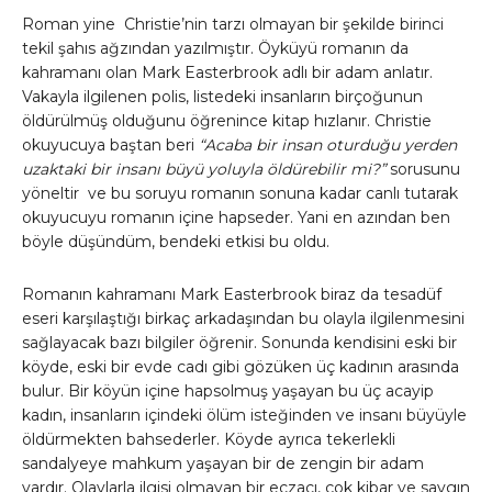
Roman yine Christie’nin tarzı olmayan bir şekilde birinci
tekil şahıs ağzından yazılmıştır. Öyküyü romanın da
kahramanı olan Mark Easterbrook adlı bir adam anlatır.
Vakayla ilgilenen polis, listedeki insanların birçoğunun
öldürülmüş olduğunu öğrenince kitap hızlanır. Christie
okuyucuya baştan beri
“Acaba bir insan oturduğu yerden
uzaktaki bir insanı büyü yoluyla öldürebilir mi?”
sorusunu
yöneltir ve bu soruyu romanın sonuna kadar canlı tutarak
okuyucuyu romanın içine hapseder. Yani en azından ben
böyle düşündüm, bendeki etkisi bu oldu.
Romanın kahramanı Mark Easterbrook biraz da tesadüf
eseri karşılaştığı birkaç arkadaşından bu olayla ilgilenmesini
sağlayacak bazı bilgiler öğrenir. Sonunda kendisini eski bir
köyde, eski bir evde cadı gibi gözüken üç kadının arasında
bulur. Bir köyün içine hapsolmuş yaşayan bu üç acayip
kadın, insanların içindeki ölüm isteğinden ve insanı büyüyle
öldürmekten bahsederler. Köyde ayrıca tekerlekli
sandalyeye mahkum yaşayan bir de zengin bir adam
vardır. Olaylarla ilgisi olmayan bir eczacı, çok kibar ve saygın