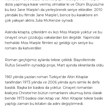
dizisi yapmaya karar vermiş olmalılar ki ve Ölüm Büyüsü’ne
bu kez Jane Marple’ı da yerleştirerek seriye eklediler. 2010
yılındaki bu filmde Jane Marple’ı, bence bu karaktere en
çok yakışan aktris Julia McKenzie oynadı.
Aslında kitapta, çıtkırıldım ev kızı Miss Marple yoktur ve bu
cinayet onun çözdüğü vakalardan biri değildir. Yapımcılar
herhalde Miss Marple filmleri az geldiği için seriye bu
romanı da katıverdiler.
Roman geçtiğimiz aylarda tekrar çekildi. Başrollerinde
Rufus Sewell’in oynadığı proje, Mart ayında ekranlarda oldu.
1961 yılında yazılan roman Türkiye’de Altın Kitaplar
tarafından 1973 yılında ve 2006 yılında aynı isimle iki defa
basıldı. Başka bir baskısı da yoktur. Cinayet romanları
kraliçesi Christie’nin bütün romanlarını okumuş birisi olarak
bende 1973 baskısı olan kitap var. Altın Kitaplar tekrar baskı
yaptığı zaman bu kitabın da adını değiştirmedi.