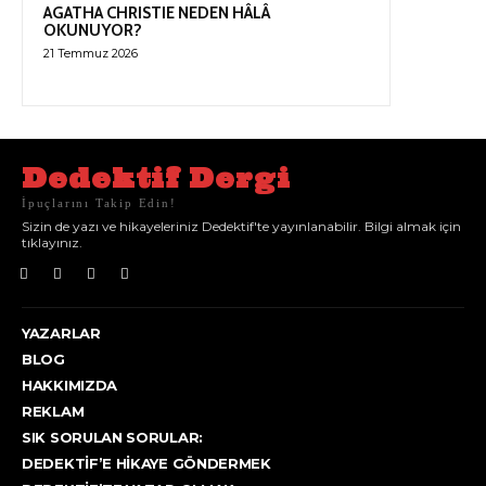
AGATHA CHRISTIE NEDEN HÂLÂ
OKUNUYOR?
21 Temmuz 2026
Dedektif Dergi
İpuçlarını Takip Edin!
Sizin de yazı ve hikayeleriniz Dedektif'te yayınlanabilir. Bilgi almak için
tıklayınız.
YAZARLAR
BLOG
HAKKIMIZDA
REKLAM
SIK SORULAN SORULAR:
DEDEKTIF’E HIKAYE GÖNDERMEK