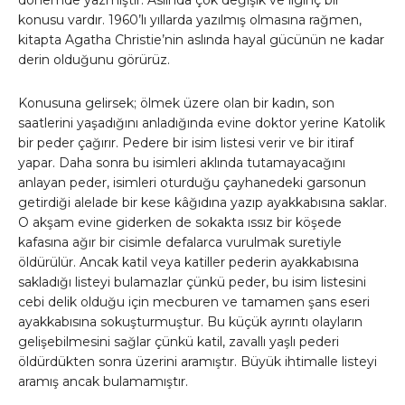
dönemde yazmıştır. Aslında çok değişik ve ilginç bir
konusu vardır. 1960’lı yıllarda yazılmış olmasına rağmen,
kitapta Agatha Christie’nin aslında hayal gücünün ne kadar
derin olduğunu görürüz.
Konusuna gelirsek; ölmek üzere olan bir kadın, son
saatlerini yaşadığını anladığında evine doktor yerine Katolik
bir peder çağırır. Pedere bir isim listesi verir ve bir itiraf
yapar. Daha sonra bu isimleri aklında tutamayacağını
anlayan peder, isimleri oturduğu çayhanedeki garsonun
getirdiği alelade bir kese kâğıdına yazıp ayakkabısına saklar.
O akşam evine giderken de sokakta ıssız bir köşede
kafasına ağır bir cisimle defalarca vurulmak suretiyle
öldürülür. Ancak katil veya katiller pederin ayakkabısına
sakladığı listeyi bulamazlar çünkü peder, bu isim listesini
cebi delik olduğu için mecburen ve tamamen şans eseri
ayakkabısına sokuşturmuştur. Bu küçük ayrıntı olayların
gelişebilmesini sağlar çünkü katil, zavallı yaşlı pederi
öldürdükten sonra üzerini aramıştır. Büyük ihtimalle listeyi
aramış ancak bulamamıştır.