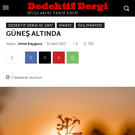
Dedektif Dergi
İPUÇLARINI TAKİP EDİN!
DEDEKTIF DERGI 43. SAYI
HIKAYE
SUÇ HIKAYESI
GÜNEŞ ALTINDA
Yazan:
Umut Kaygısız
15 Mart 2023
0
1331
7
dakikada okursun