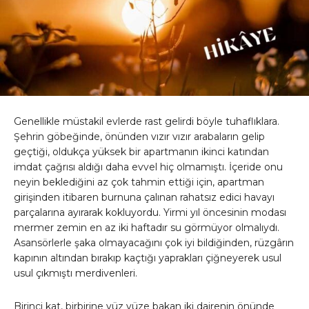
Genellikle müstakil evlerde rast gelirdi böyle tuhaflıklara.
Şehrin göbeğinde, önünden vızır vızır arabaların gelip
geçtiği, oldukça yüksek bir apartmanın ikinci katından
imdat çağrısı aldığı daha evvel hiç olmamıştı. İçeride onu
neyin beklediğini az çok tahmin ettiği için, apartman
girişinden itibaren burnuna çalınan rahatsız edici havayı
parçalarına ayırarak kokluyordu. Yirmi yıl öncesinin modası
mermer zemin en az iki haftadır su görmüyor olmalıydı.
Asansörlerle şaka olmayacağını çok iyi bildiğinden, rüzgârın
kapının altından bırakıp kaçtığı yaprakları çiğneyerek usul
usul çıkmıştı merdivenleri.
Birinci kat, birbirine yüz yüze bakan iki dairenin önünde