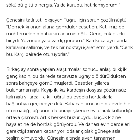
söküldü gitti o nergis. Ya da kurudu, hatırlamıyorum.”
Çenesini tatlı tatlı okşayan Tuğrul için sorun çözülmüştü.
“Demek ki onun altına gömdüler cesetleri. Katilimiz de
muhtemelen o babacan adamın oğlu. Genç, çok güçlü
biriydi. Yüzünde yara vardı, gördüm.” Karı koca aynı anda
kafalarını sallamış ve tek bir noktayı işaret etmişlerdi. “Cenk
bu. Karşı dairede oturuyorlar.”
Birkaç ay sonra yapılan araştırmalar sonucu anlaşıldı ki; iki
genç kadın, bu dairede tecavüze uğrayıp öldürüldükten
sonra bahçeye gömülmüşlerdi. Cesetleri yıllarca
bulunamamıştı. Kayıp iki kız kardeşin dosyası çözümsüz
kalmıştı yıllarca. Ta ki Tuğrul bu evdeki hortlaklarla
bağlantıya geçinceye dek. Babacan amcanın bu evde hiç
oturmadığı, oğlunun da burayı işkence evi olarak kullandığı
ortaya çıkmıştı. Artık herkes huzurluydu, küçük kız ne
hayalet ne de hortlak görüyordu. Ve dahası evin perdeleri
gerektiği zaman kapanıyor, odalar çıplak güneşe asla
teslim olmuyordu. Güneşin altında siyah tamamen