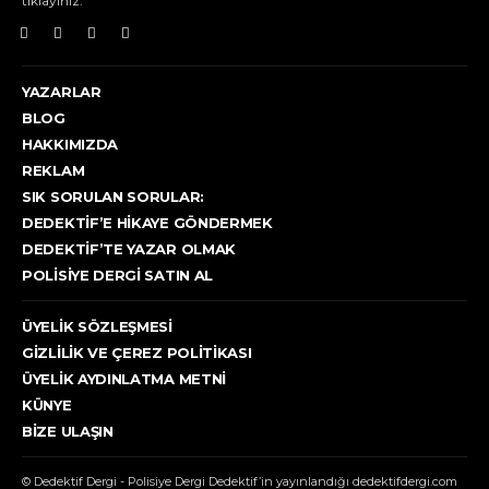
tıklayınız.
YAZARLAR
BLOG
HAKKIMIZDA
REKLAM
SIK SORULAN SORULAR:
DEDEKTIF’E HIKAYE GÖNDERMEK
DEDEKTIF’TE YAZAR OLMAK
POLISIYE DERGI SATIN AL
ÜYELIK SÖZLEŞMESI
GIZLILIK VE ÇEREZ POLITIKASI
ÜYELIK AYDINLATMA METNI
KÜNYE
BIZE ULAŞIN
© Dedektif Dergi - Polisiye Dergi Dedektif’in yayınlandığı dedektifdergi.com