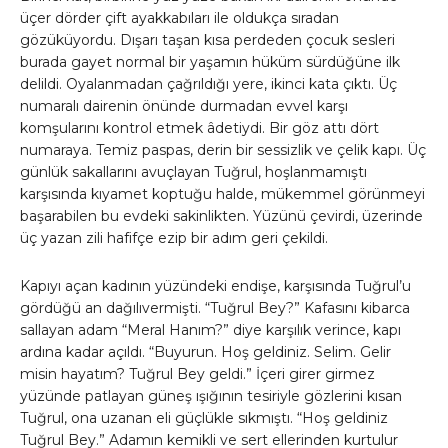
üçer dörder çift ayakkabıları ile oldukça sıradan
gözüküyordu. Dışarı taşan kısa perdeden çocuk sesleri
burada gayet normal bir yaşamın hüküm sürdüğüne ilk
delildi. Oyalanmadan çağrıldığı yere, ikinci kata çıktı. Üç
numaralı dairenin önünde durmadan evvel karşı
komşularını kontrol etmek âdetiydi. Bir göz attı dört
numaraya. Temiz paspas, derin bir sessizlik ve çelik kapı. Üç
günlük sakallarını avuçlayan Tuğrul, hoşlanmamıştı
karşısında kıyamet koptuğu halde, mükemmel görünmeyi
başarabilen bu evdeki sakinlikten. Yüzünü çevirdi, üzerinde
üç yazan zili hafifçe ezip bir adım geri çekildi.
Kapıyı açan kadının yüzündeki endişe, karşısında Tuğrul’u
gördüğü an dağılıvermişti. “Tuğrul Bey?” Kafasını kibarca
sallayan adam “Meral Hanım?” diye karşılık verince, kapı
ardına kadar açıldı. “Buyurun. Hoş geldiniz. Selim. Gelir
misin hayatım? Tuğrul Bey geldi.” İçeri girer girmez
yüzünde patlayan güneş ışığının tesiriyle gözlerini kısan
Tuğrul, ona uzanan eli güçlükle sıkmıştı. “Hoş geldiniz
Tuğrul Bey.” Adamın kemikli ve sert ellerinden kurtulur