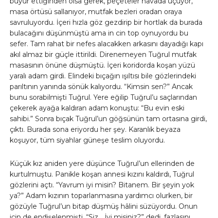
buyur ettiğinden olsa gerek, peçeteler havada uçuyor,
masa örtüsü sallanıyor, mutfak bezleri oradan oraya
savruluyordu. İçeri hızla göz gezdirip bir hortlak da burada
bulacağını düşünmüştü ama in cin top oynuyordu bu
sefer. Tam rahat bir nefes alacakken arkasını dayadığı kapı
akıl almaz bir güçle ittirildi. Direnemeyen Tuğrul mutfak
masasının önüne düşmüştü. İçeri koridorda koşan yüzü
yaralı adam girdi. Elindeki bıçağın ışıltısı bile gözlerindeki
parıltının yanında sönük kalıyordu. “Kimsin sen?” Ancak
bunu sorabilmişti Tuğrul. Yere eğilip Tuğrul’u saçlarından
çekerek ayağa kaldıran adam konuştu: “Bu evin eski
sahibi.” Sonra bıçak Tuğrul’un göğsünün tam ortasına girdi,
çıktı. Burada sona eriyordu her şey. Karanlık beyaza
koşuyor, tüm siyahlar güneşe teslim oluyordu.
Küçük kız aniden yere düşünce Tuğrul’un ellerinden de
kurtulmuştu. Panikle koşan annesi kızını kaldırdı, Tuğrul
gözlerini açtı. “Yavrum iyi misin? Bitanem. Bir şeyin yok
ya?” Adam kızının toparlanmasına yardımcı olurken, bir
gözüyle Tuğrul’un bitap düşmüş hâlini süzüyordu. Onun
için de endişelenmişti. “Siz… İyi misiniz?” dedi, fazlasını