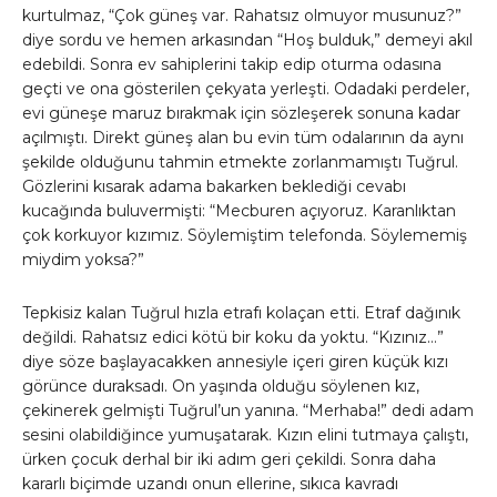
kurtulmaz, “Çok güneş var. Rahatsız olmuyor musunuz?”
diye sordu ve hemen arkasından “Hoş bulduk,” demeyi akıl
edebildi. Sonra ev sahiplerini takip edip oturma odasına
geçti ve ona gösterilen çekyata yerleşti. Odadaki perdeler,
evi güneşe maruz bırakmak için sözleşerek sonuna kadar
açılmıştı. Direkt güneş alan bu evin tüm odalarının da aynı
şekilde olduğunu tahmin etmekte zorlanmamıştı Tuğrul.
Gözlerini kısarak adama bakarken beklediği cevabı
kucağında buluvermişti: “Mecburen açıyoruz. Karanlıktan
çok korkuyor kızımız. Söylemiştim telefonda. Söylememiş
miydim yoksa?”
Tepkisiz kalan Tuğrul hızla etrafı kolaçan etti. Etraf dağınık
değildi. Rahatsız edici kötü bir koku da yoktu. “Kızınız…”
diye söze başlayacakken annesiyle içeri giren küçük kızı
görünce duraksadı. On yaşında olduğu söylenen kız,
çekinerek gelmişti Tuğrul’un yanına. “Merhaba!” dedi adam
sesini olabildiğince yumuşatarak. Kızın elini tutmaya çalıştı,
ürken çocuk derhal bir iki adım geri çekildi. Sonra daha
kararlı biçimde uzandı onun ellerine, sıkıca kavradı