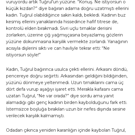
vuruyordu artık Tuğrul’un yüzüne. “Konuş. Ne istiyorsun o
küçük kızdan?” diye bağıran adama doğru uzatmıştı ellerini
kadın. Tuğrul olabildiğince sakin kaldı, bekledi. Kadının buz
kesmiş ellerini yanaklarında hissedince hafif titrese de,
kontrolü elden bırakmadı. Sivri uçlu tırnaklar derisini
zorlarken, üzerine çiğ yağmışçasına beyazlamış gözlerin
yüzüne dokunmasına karşılık vermekte zorlandı. Yanağının
acısıyla dişlerini sıktı ve can havliyle tekrar etti: “Ne
istiyorsun söyle!”
Kadın, Tuğrul bağırınca usulca çekti ellerini. Arkasını döndü,
pencereye doğru seğirtti. Arkasından geldiğini bildiğinden,
yüzünü dönmeye yeltenmedi. Uzun tırnaklarını cama üç
dört defa vurup aşağıyı işaret etti. Merakla kafasını cama
uzatan Tuğrul, “Ne var orada?” diye sordu ama yanıt
alamadığı gibi genç kadının birden kaybolduğunu fark etti.
İstemsizce boşluğa bırakılan uzun bir nefes dışında sesine
verilecek karşılık kalmamıştı.
Odadan çıkınca yeniden karanlığın içinde kaybolan Tuğrul,