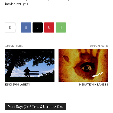
kaybolmuştu.
Önceki İçerik
Sonraki İçerik
ESKİ EVİN LANETİ
HEKATE’NİN LANETİ!
Yeni Sayı Çıktı! Tıkla & Ücretsiz Oku