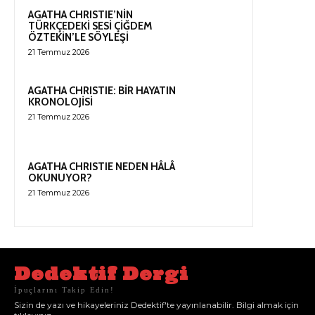
AGATHA CHRISTIE’NİN
TÜRKÇEDEKİ SESİ ÇİĞDEM
ÖZTEKİN’LE SÖYLEŞİ
21 Temmuz 2026
AGATHA CHRISTIE: BİR HAYATIN
KRONOLOJİSİ
21 Temmuz 2026
AGATHA CHRISTIE NEDEN HÂLÂ
OKUNUYOR?
21 Temmuz 2026
Dedektif Dergi
İpuçlarını Takip Edin!
Sizin de yazı ve hikayeleriniz Dedektif'te yayınlanabilir. Bilgi almak için