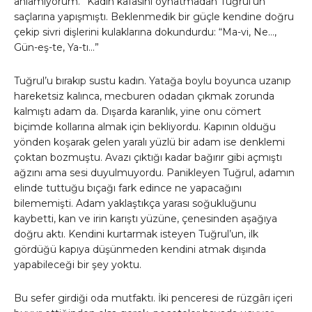
anlamıyorum.” Kadın kafasını oynatmadan Tuğrul’un
saçlarına yapışmıştı. Beklenmedik bir güçle kendine doğru
çekip sivri dişlerini kulaklarına dokundurdu: “Ma-vi, Ne…,
Gün-eş-te, Ya-tı…”
Tuğrul’u bırakıp sustu kadın. Yatağa boylu boyunca uzanıp
hareketsiz kalınca, mecburen odadan çıkmak zorunda
kalmıştı adam da. Dışarda karanlık, yine onu cömert
biçimde kollarına almak için bekliyordu. Kapının olduğu
yönden koşarak gelen yaralı yüzlü bir adam ise denklemi
çoktan bozmuştu. Avazı çıktığı kadar bağırır gibi açmıştı
ağzını ama sesi duyulmuyordu. Panikleyen Tuğrul, adamın
elinde tuttuğu bıçağı fark edince ne yapacağını
bilememişti. Adam yaklaştıkça yarası soğukluğunu
kaybetti, kan ve irin karıştı yüzüne, çenesinden aşağıya
doğru aktı. Kendini kurtarmak isteyen Tuğrul’un, ilk
gördüğü kapıya düşünmeden kendini atmak dışında
yapabileceği bir şey yoktu.
Bu sefer girdiği oda mutfaktı. İki penceresi de rüzgârı içeri