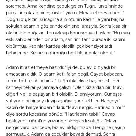
soramadı. Ama kendine çabuk gelen Tuğrul’un zihninde
parçalar çoktan birleşmişti. “İyiyim. Merak etmeyin beni.”
Doğruldu, kızını kucağına alıp oturan kadın ile yanı başına
sokulan adamın gözlerinde dinlendi sırasıyla. Sonra kısa bir
öksürükle boğazını temizleyip konuşmaya başladı: “Bu evin
eski sahiplerinden bir adam, sanırım tam burada iki kadını
öldürmüş. Kadınlar kardeş olabilir, çok benziyorlardı
birbirlerine. Kızınızın gördüğü hortlaklar onlar olmalı.”
Adam itiraz etmeye hazırdı: “İyi de, bu evi biz yaşlı bir
amcadan aldık. O adam katil falan değil. Gayet babacan,
torun torba sahibi birisi.” Tuğrul iki eliyle başını sıktı, her
sahneyi tekrar yaşamaya çalıştı. “Ölen kızlardan biri Mavi,
diğeri Ne ile başlayan biri olabilir. Bilemiyorum. Güneşte
yatıyor gibi bir şey deyip aşağıyı işaret ettiler. Bahçeyi.”
Kadın derhal yerinden fırladı. “Mavi nergis. Hatırladın mı?”
diye sordu kocasına dönüp. “Hatırladım tabii.” Cevap
bekleyen Tuğrul’un yüzünde almışlardı soluğu: “Mavi
nergis vardı bahçede, biz evi aldığımızda. Rengine şaşırıp
sormuştuk. Adam da çocuklar boyadı demişti. Sonra