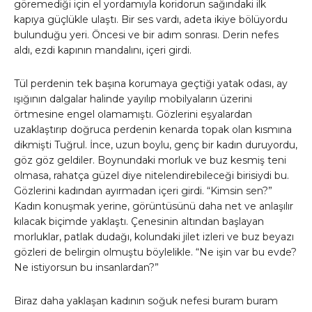
göremediği için el yordamıyla koridorun sağındaki ilk
kapıya güçlükle ulaştı. Bir ses vardı, adeta ikiye bölüyordu
bulunduğu yeri. Öncesi ve bir adım sonrası. Derin nefes
aldı, ezdi kapının mandalını, içeri girdi.
Tül perdenin tek başına korumaya geçtiği yatak odası, ay
ışığının dalgalar halinde yayılıp mobilyaların üzerini
örtmesine engel olamamıştı. Gözlerini eşyalardan
uzaklaştırıp doğruca perdenin kenarda topak olan kısmına
dikmişti Tuğrul. İnce, uzun boylu, genç bir kadın duruyordu,
göz göz geldiler. Boynundaki morluk ve buz kesmiş teni
olmasa, rahatça güzel diye nitelendirebileceği birisiydi bu.
Gözlerini kadından ayırmadan içeri girdi. “Kimsin sen?”
Kadın konuşmak yerine, görüntüsünü daha net ve anlaşılır
kılacak biçimde yaklaştı. Çenesinin altından başlayan
morluklar, patlak dudağı, kolundaki jilet izleri ve buz beyazı
gözleri de belirgin olmuştu böylelikle. “Ne işin var bu evde?
Ne istiyorsun bu insanlardan?”
Biraz daha yaklaşan kadının soğuk nefesi buram buram