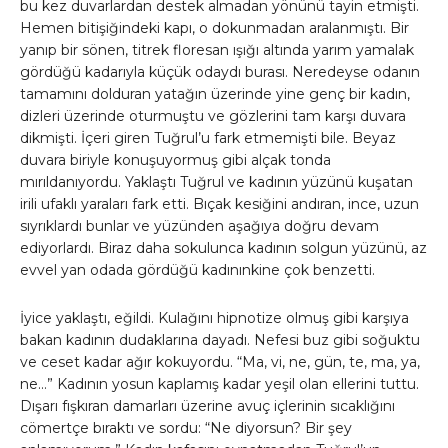
bu kez duvarlardan destek almadan yönünü tayin etmişti.
Hemen bitişiğindeki kapı, o dokunmadan aralanmıştı. Bir
yanıp bir sönen, titrek floresan ışığı altında yarım yamalak
gördüğü kadarıyla küçük odaydı burası. Neredeyse odanın
tamamını dolduran yatağın üzerinde yine genç bir kadın,
dizleri üzerinde oturmuştu ve gözlerini tam karşı duvara
dikmişti. İçeri giren Tuğrul’u fark etmemişti bile. Beyaz
duvara biriyle konuşuyormuş gibi alçak tonda
mırıldanıyordu. Yaklaştı Tuğrul ve kadının yüzünü kuşatan
irili ufaklı yaraları fark etti. Bıçak kesiğini andıran, ince, uzun
sıyrıklardı bunlar ve yüzünden aşağıya doğru devam
ediyorlardı. Biraz daha sokulunca kadının solgun yüzünü, az
evvel yan odada gördüğü kadınınkine çok benzetti.
İyice yaklaştı, eğildi. Kulağını hipnotize olmuş gibi karşıya
bakan kadının dudaklarına dayadı. Nefesi buz gibi soğuktu
ve ceset kadar ağır kokuyordu. “Ma, vi, ne, gün, te, ma, ya,
ne…” Kadının yosun kaplamış kadar yeşil olan ellerini tuttu.
Dışarı fışkıran damarları üzerine avuç içlerinin sıcaklığını
cömertçe bıraktı ve sordu: “Ne diyorsun? Bir şey