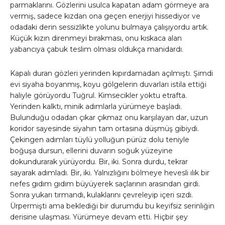
parmaklarını. Gözlerini usulca kapatan adam görmeye ara
vermiş, sadece kızdan ona geçen enerjiyi hissediyor ve
odadaki derin sessizlikte yolunu bulmaya çalışıyordu artık.
Küçük kızın direnmeyi bırakması, onu kıskaca alan
yabancıya çabuk teslim olması oldukça manidardı.
Kapalı duran gözleri yerinden kıpırdamadan açılmıştı. Şimdi
evi siyaha boyanmış, koyu gölgelerin duvarları istila ettiği
haliyle görüyordu Tuğrul. Kimsecikler yoktu etrafta.
Yerinden kalktı, minik adımlarla yürümeye başladı.
Bulunduğu odadan çıkar çıkmaz onu karşılayan dar, uzun
koridor sayesinde siyahın tam ortasına düşmüş gibiydi.
Çekingen adımları tüylü yolluğun pürüz dolu teniyle
boğuşa dursun, ellerini duvarın soğuk yüzeyine
dokundurarak yürüyordu. Bir, iki. Sonra durdu, tekrar
sayarak adımladı. Bir, iki. Yalnızlığını bölmeye hevesli ılık bir
nefes gıdım gıdım büyüyerek saçlarının arasından girdi.
Sonra yukarı tırmandı, kulaklarını çevreleyip içeri sızdı.
Ürpermişti ama beklediği bir durumdu bu keyifsiz serinliğin
derisine ulaşması. Yürümeye devam etti. Hiçbir şey