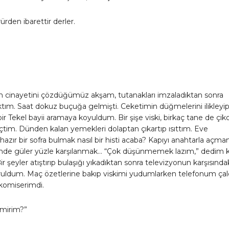
ürden ibarettir derler.
an cinayetini çözdüğümüz akşam, tutanakları imzaladıktan sonra
tım. Saat dokuz buçuğa gelmişti. Ceketimin düğmelerini ilikleyi
bir Tekel bayii aramaya koyuldum. Bir şişe viski, birkaç tane de çik
çtim. Dünden kalan yemekleri dolaptan çıkartıp ısıttım. Eve
hazır bir sofra bulmak nasıl bir histi acaba? Kapıyı anahtarla açm
iğinde güler yüzle karşılanmak… “Çok düşünmemek lazım,” dedim 
r şeyler atıştırıp bulaşığı yıkadıktan sonra televizyonun karşısında
ruldum. Maç özetlerine bakıp viskimi yudumlarken telefonum çald
komiserimdi.
mirim?”