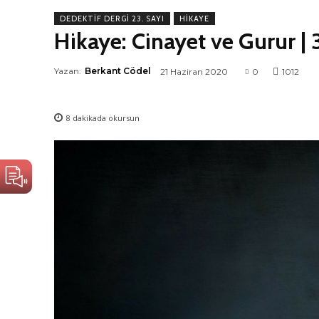
DEDEKTIF DERGI 23. SAYI
HIKAYE
Hikaye: Cinayet ve Gurur | 
Yazan:
Berkant Cödel
21 Haziran 2020
0
1012
8
dakikada okursun