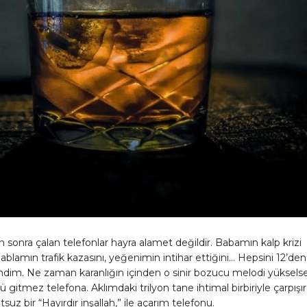
 sonra çalan telefonlar hayra alamet değildir. Babamın kalp krizi
, ablamın trafik kazasını, yeğenimin intihar ettiğini… Hepsini 12’den
ndim. Ne zaman karanlığın içinden o sinir bozucu melodi yükselse
lü gitmez telefona. Aklımdaki trilyon tane ihtimal birbiriyle çarpışır
suz bir “Hayırdır inşallah,” ile açarım telefonu.