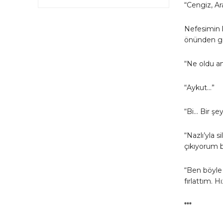
“Cengiz, A
Nefesimin k
önünden ge
“Ne oldu a
“Aykut…”
“Bi… Bir şe
“Nazlı’yla s
çıkıyorum 
“Ben böyle 
fırlattım. 
***