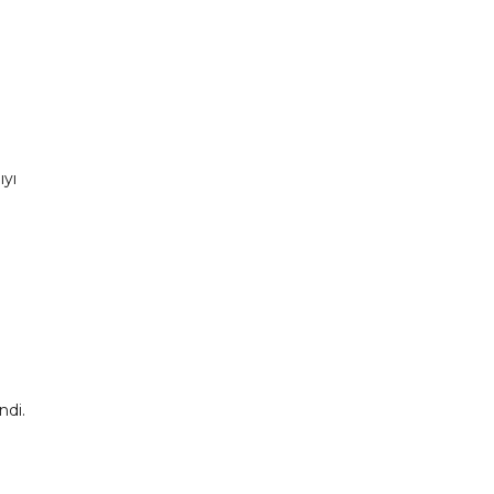
ıyı
.
ndi.