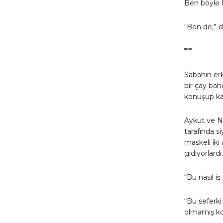
Ben böyle 
“Ben de,” 
***
Sabahın erk
bir çay bah
konuşup kam
Aykut ve Na
tarafında 
maskeli iki 
gidiyorlardı.
“Bu nasıl i
“Bu seferki
olmamış kor