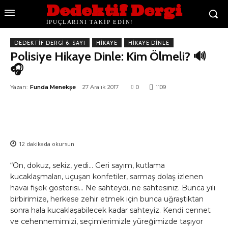
Dedektif Dergi
İPUÇLARINI TAKİP EDİN!
DEDEKTIF DERGI 6. SAYI
HIKAYE
HIKAYE DINLE
Polisiye Hikaye Dinle: Kim Ölmeli? 🔊
🎧
Yazan:
Funda Menekşe
27 Aralık 2017
0
1109
12
dakikada okursun
“On, dokuz, sekiz, yedi… Geri sayım, kutlama
kucaklaşmaları, uçuşan konfetiler, sarmaş dolaş izlenen
havai fişek gösterisi… Ne sahteydi, ne sahtesiniz. Bunca yılı
birbirimize, herkese zehir etmek için bunca uğraştıktan
sonra hala kucaklaşabilecek kadar sahteyiz. Kendi cennet
ve cehennemimizi, seçimlerimizle yüreğimizde taşıyor