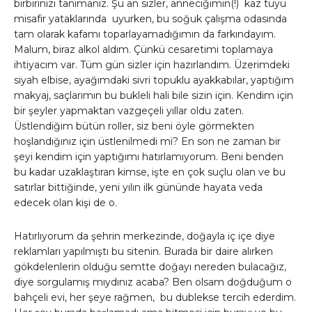
birbirinizi tanımanız. Şu an sizler, anneciğimin(!) kaz tüyü
misafir yataklarında uyurken, bu soğuk çalışma odasında
tam olarak kafamı toparlayamadığımın da farkındayım.
Malum, biraz alkol aldım. Çünkü cesaretimi toplamaya
ihtiyacım var. Tüm gün sizler için hazırlandım. Üzerimdeki
siyah elbise, ayağımdaki sivri topuklu ayakkabılar, yaptığım
makyaj, saçlarımın bu bukleli hali bile sizin için. Kendim için
bir şeyler yapmaktan vazgeçeli yıllar oldu zaten.
Üstlendiğim bütün roller, siz beni öyle görmekten
hoşlandığınız için üstlenilmedi mi? En son ne zaman bir
şeyi kendim için yaptığımı hatırlamıyorum. Beni benden
bu kadar uzaklaştıran kimse, işte en çok suçlu olan ve bu
satırlar bittiğinde, yeni yılın ilk gününde hayata veda
edecek olan kişi de o.
Hatırlıyorum da şehrin merkezinde, doğayla iç içe diye
reklamları yapılmıştı bu sitenin. Burada bir daire alırken
gökdelenlerin olduğu semtte doğayı nereden bulacağız,
diye sorgulamış mıydınız acaba? Ben olsam doğduğum o
bahçeli evi, her şeye rağmen, bu dublekse tercih ederdim.