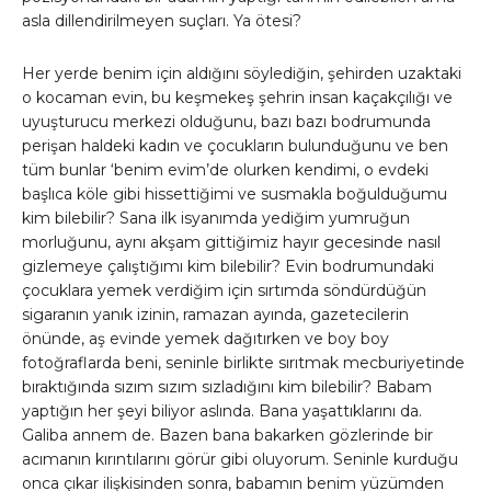
asla dillendirilmeyen suçları. Ya ötesi?
Her yerde benim için aldığını söylediğin, şehirden uzaktaki
o kocaman evin, bu keşmekeş şehrin insan kaçakçılığı ve
uyuşturucu merkezi olduğunu, bazı bazı bodrumunda
perişan haldeki kadın ve çocukların bulunduğunu ve ben
tüm bunlar ‘benim evim’de olurken kendimi, o evdeki
başlıca köle gibi hissettiğimi ve susmakla boğulduğumu
kim bilebilir? Sana ilk isyanımda yediğim yumruğun
morluğunu, aynı akşam gittiğimiz hayır gecesinde nasıl
gizlemeye çalıştığımı kim bilebilir? Evin bodrumundaki
çocuklara yemek verdiğim için sırtımda söndürdüğün
sigaranın yanık izinin, ramazan ayında, gazetecilerin
önünde, aş evinde yemek dağıtırken ve boy boy
fotoğraflarda beni, seninle birlikte sırıtmak mecburiyetinde
bıraktığında sızım sızım sızladığını kim bilebilir? Babam
yaptığın her şeyi biliyor aslında. Bana yaşattıklarını da.
Galiba annem de. Bazen bana bakarken gözlerinde bir
acımanın kırıntılarını görür gibi oluyorum. Seninle kurduğu
onca çıkar ilişkisinden sonra, babamın benim yüzümden