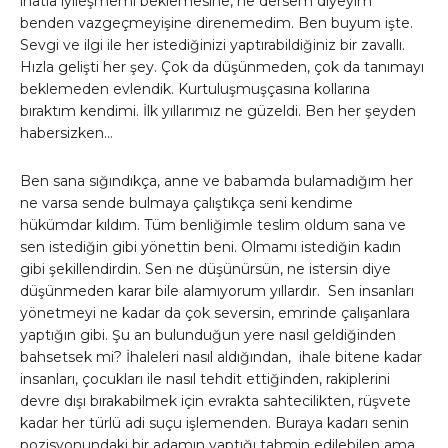
inatla iyileşmemi beklemesine, ne dersem diyeyim
benden vazgeçmeyişine direnemedim. Ben buyum işte.
Sevgi ve ilgi ile her istediğinizi yaptırabildiğiniz bir zavallı.
Hızla gelişti her şey. Çok da düşünmeden, çok da tanımayı
beklemeden evlendik. Kurtuluşmuşçasına kollarına
bıraktım kendimi. İlk yıllarımız ne güzeldi. Ben her şeyden
habersizken…
Ben sana sığındıkça, anne ve babamda bulamadığım her
ne varsa sende bulmaya çalıştıkça seni kendime
hükümdar kıldım. Tüm benliğimle teslim oldum sana ve
sen istediğin gibi yönettin beni. Olmamı istediğin kadın
gibi şekillendirdin. Sen ne düşünürsün, ne istersin diye
düşünmeden karar bile alamıyorum yıllardır. Sen insanları
yönetmeyi ne kadar da çok seversin, emrinde çalışanlara
yaptığın gibi. Şu an bulunduğun yere nasıl geldiğinden
bahsetsek mi? İhaleleri nasıl aldığından, ihale bitene kadar
insanları, çocukları ile nasıl tehdit ettiğinden, rakiplerini
devre dışı bırakabilmek için evrakta sahtecilikten, rüşvete
kadar her türlü adi suçu işlemenden. Buraya kadarı senin
pozisyonundaki bir adamın yaptığı tahmin edilebilen ama