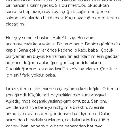
bir inancınız kalmayacak. Siz bu mektubu okuduktan
sonra- ki hepiniz için ayrı ayrı çoğaltacağım-bu gece o
salonda olanlardan biri ölecek. Kaçmayacağım, ben teslim
olacağım.
Her şey seninle başladı. Halil Atasay. Bu ismin
açamayacağı kapı yoktur. Bir tane hariç. Benim gönlümün
kapısı. Sana çok yıllar önce kapandı o kapı, baba. Çocuk
dünyamın en büyük kahramanının aslında filmlerin gaddar
adamı olduğunu anladığım gün kapandı kapılarım.
Çocukluğumun tek arkadaşı Firuze’yi hatırlarsın. Çocuklar
için sınıf farkı yoktur baba.
Firuze, benim için evimizin çalışanının kızı değildi. O benim
şenliğimdi. Küçük, tatlı haylazlıklarımın suç ortağıydı.
Ağladığımda koşarak yaslandığım omuzdu. Sen onu
benden aldın ve beni yalnızlığımla bıraktın. Ailesi ile
arkadaşımı evimizden gönderişini hatırlıyorum. Onları
acımadan hırsızlıkla suçlarken, çaldıklarını iddia ettiğin
kolyeyi, hani annemin, o bana babamdan hatıraydı