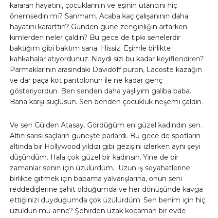
kararan hayatını, çocuklarının ve eşinin utancını hiç
önemsedin mi? Sanmam. Acaba kaç çalışanının daha
hayatını kararttın? Günden güne zenginliğin artarken
kimlerden neler çaldın? Bu gece de tıpkı senelerdir
baktığım gibi baktım sana. Hissiz. Eşimle birlikte
kahkahalar atıyordunuz. Neydi sizi bu kadar keyiflendiren?
Parmaklarının arasındaki Davidoff puron, Lacoste kazağın
ve dar paça kot pantolonun ile ne kadar genç
gösteriyordun. Ben senden daha yaşlıyım galiba baba.
Bana karşı suçlusun. Sen benden çocukluk neşemi çaldın.
Ve sen Gülden Atasay. Gördüğüm en güzel kadındın sen.
Altın sarısı saçların güneşte parlardı. Bu gece de spotların
altında bir Hollywood yıldızı gibi gezişini izlerken aynı şeyi
düşündüm. Hala çok güzel bir kadınsın. Yine de bir
zamanlar senin için üzülürdüm. Uzun iş seyahatlerine
birlikte gitmek için babama yalvarışlarına, onun seni
reddedişlerine şahit olduğumda ve her dönüşünde kavga
ettiğinizi duyduğumda çok üzülürdüm. Sen benim için hiç
üzüldün mü anne? Şehirden uzak kocaman bir evde