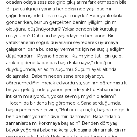
odadan odaya sessizce girip çıkışlarımı fark etmezdin bile.
Bir parça ilgi için yanına her gelişimde yaşlı dadımı
çağırırken içinde bir sızı oluyor muydu? Beni yatılı okula
gönderirken, bunun gerçekten benim iyiliğim için mi
olduğunu düşünüyordun? Yoksa benden bir kurtuluş
muydu bu? Daha on bir yaşındaydım ben anne. Bir
yatakhanenin soğuk duvarlarını seyrederek uyumaya
çalışırken, bana bu cezayı vermeniz için ne suç işlediğimi
düşünürdüm. Piyano hocana “Kızım yine tatil için geldi,
artık o gidene kadar baş başa kalamayız,” dediğini
duyduğumda, anladım suçumu. Suçum ayak altında
dolaşmaktı. Babam neden senelerce piyanoyu
öğrenemediğini merak ediyordu ya, sanırım öğrenmişti ki
bir yaz geldiğimde piyanon yerinde yoktu. Babamdan
intikam mı alıyordun, yoksa sevmiş miydin o adamı?
Hocanı da bir daha hiç göremedik. Sana sorduğumda,
başını pencereye çevirip, “Buhar olup uçtu, başına ne geldi
ben de bilmiyorum,” diye mırıldanmıştın. Babamdan o
zamanlarda mı korkmaya başladın? Benden dört yaş
büyük yeğenini babama karşı tek başına olmamak için mi
evimize yerleştirdin? Peki anne, babam tenise neden