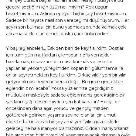
Her şey burada başlamadı ama bitmesi için burayı ve bu
geceyi seçtiğim için üzülmeli miyim? Pek üzgün
hissetmiyorum. Aslında epeydir hiçbir şey hissetmiyorum.
Sadece bir hayata nasıl son vereceğimi düşünüyorum. Her
şeyin son bulması için bunu yapmak zorunda kalmak çok
acı ama suçlu olan ölmeli, başka çare bulamadım.
Yılbaşı eğlenceleri… Eskiden ben de keyif alırdım. Dostlar
için tüm gün mutfaktan çıkmadan nefis yemekler
hazırlamak, muazzam bir masa kurmak ve insanlar
yapılanları yerken yüreğimden kopan bir gülümseme ile
onları seyretmekten keyif alırdım. Birkaç yıldır yeni bir yılın
geliyor olması heyecan verici değil. Bu gece gerçekten
eğlendiniz mi acaba? Yoksa yüzlerinize geçirdiğiniz
mutluluk maskesiyle sadece eğlenmeniz gerektiğine bir
şartlanmışlığın eseri miydi o şen kahkahalar? Her yıl bir
öncekinden daha ağır, yorucu ve gençliğimizden
götürerek gelirken, yaşama sevinci olanlar için umut
elbette tutunulacak bir şey ama yeni yılın güzelliklerle
geleceğine hala inanıyor olamazsınız. Cidden inanıyorsanız
bile aranızdan birinin yeni yılı yaşayamayacak olmasıyla öyle