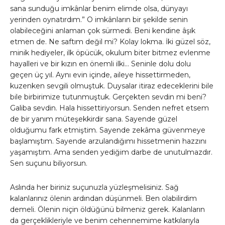
sana sunduğu imkânlar benim elimde olsa, dünyayı
yerinden oynatırdım.” O imkânların bir şekilde senin
olabileceğini anlaman çok sürmedi. Beni kendine âşık
etmen de. Ne saftım değil mi? Kolay lokma. İki güzel söz,
minik hediyeler, ilk öpücük, okulum biter bitmez evlenme
hayalleri ve bir kızın en önemli ilki… Seninle dolu dolu
geçen üç yıl. Aynı evin içinde, aileye hissettirmeden,
kuzenken sevgili olmuştuk. Duysalar itiraz edeceklerini bile
bile birbirimize tutunmuştuk. Gerçekten sevdin mi beni?
Galiba sevdin. Hala hissettiriyorsun. Senden nefret etsem
de bir yanım müteşekkirdir sana. Sayende güzel
olduğumu fark etmiştim. Sayende zekâma güvenmeye
başlamıştım. Sayende arzulandığımı hissetmenin hazzını
yaşamıştım. Ama senden yediğim darbe de unutulmazdır.
Sen suçunu biliyorsun.
Aslında her biriniz suçunuzla yüzleşmelisiniz. Sağ
kalanlarınız ölenin ardından düşünmeli. Ben olabilirdim
demeli. Ölenin niçin öldüğünü bilmeniz gerek. Kalanların
da gerçeklikleriyle ve benim cehennemime katkılarıyla