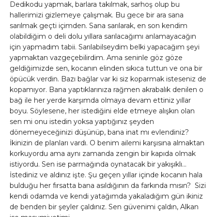
Dedikodu yapmak, barlara takılmak, sarhoş olup bu
hallerimizi gizlemeye çalışmak. Bu gece bir ara sana
sarılmak geçti içimden. Sana sarılarak, en son kendim
olabildiğim o deli dolu yıllara sarılacağımı anlamayacağın
için yapmadım tabii. Sarılabilseydim belki yapacağım şeyi
yapmaktan vazgeçebilirdim. Ama seninle göz göze
geldiğimizde sen, kocanın elinden sıkıca tuttun ve ona bir
öpücük verdin. Bazı bağlar var ki siz koparmak isteseniz de
kopamıyor. Bana yaptıklarınıza rağmen akrabalık denilen o
bağ ile her yerde karşımda olmaya devam ettiniz yıllar
boyu. Söylesene, her istediğini elde etmeye alışkın olan
sen mi onu istedin yoksa yaptığınız şeyden
dönemeyeceğinizi düşünüp, bana inat mı evlendiniz?
İkinizin de planları vardı. O benim ailemi karşısına almaktan
korkuyordu ama aynı zamanda zengin bir kapıda olmak
istiyordu. Sen ise parmağında oynatacak bir yakışıklı…
İstediniz ve aldınız işte. Şu geçen yıllar içinde kocanın hala
bulduğu her fırsatta bana asıldığının da farkında mısın? Sizi
kendi odamda ve kendi yatağımda yakaladığım gün ikiniz
de benden bir şeyler çaldınız. Sen güvenimi çaldın, Alkan