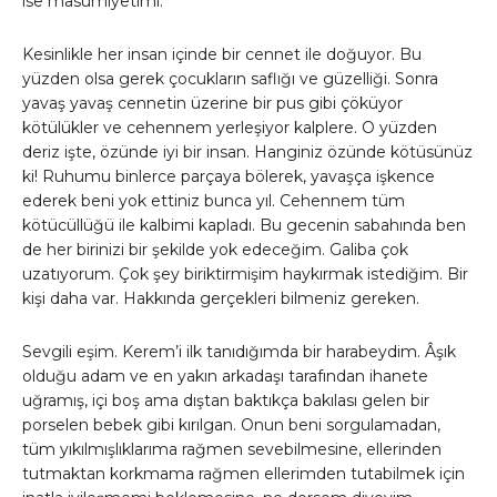
ise masumiyetimi.
Kesinlikle her insan içinde bir cennet ile doğuyor. Bu
yüzden olsa gerek çocukların saflığı ve güzelliği. Sonra
yavaş yavaş cennetin üzerine bir pus gibi çöküyor
kötülükler ve cehennem yerleşiyor kalplere. O yüzden
deriz işte, özünde iyi bir insan. Hanginiz özünde kötüsünüz
ki! Ruhumu binlerce parçaya bölerek, yavaşça işkence
ederek beni yok ettiniz bunca yıl. Cehennem tüm
kötücüllüğü ile kalbimi kapladı. Bu gecenin sabahında ben
de her birinizi bir şekilde yok edeceğim. Galiba çok
uzatıyorum. Çok şey biriktirmişim haykırmak istediğim. Bir
kişi daha var. Hakkında gerçekleri bilmeniz gereken.
Sevgili eşim. Kerem’i ilk tanıdığımda bir harabeydim. Âşık
olduğu adam ve en yakın arkadaşı tarafından ihanete
uğramış, içi boş ama dıştan baktıkça bakılası gelen bir
porselen bebek gibi kırılgan. Onun beni sorgulamadan,
tüm yıkılmışlıklarıma rağmen sevebilmesine, ellerinden
tutmaktan korkmama rağmen ellerimden tutabilmek için