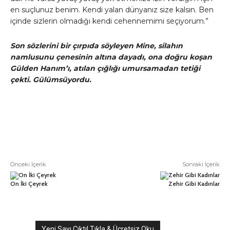
en suçlunuz benim. Kendi yalan dünyanız size kalsın. Ben
içinde sizlerin olmadığı kendi cehennemimi seçiyorum.”
Son sözlerini bir çırpıda söyleyen Mine, silahın
namlusunu çenesinin altına dayadı, ona doğru koşan
Gülden Hanım’ı, atılan çığlığı umursamadan tetiği
çekti. Gülümsüyordu.
Önceki İçerik
Sonraki İçerik
On İki Çeyrek
Zehir Gibi Kadınlar
Yeni Sayı Çıktı! Tıkla & Ücretsiz Oku