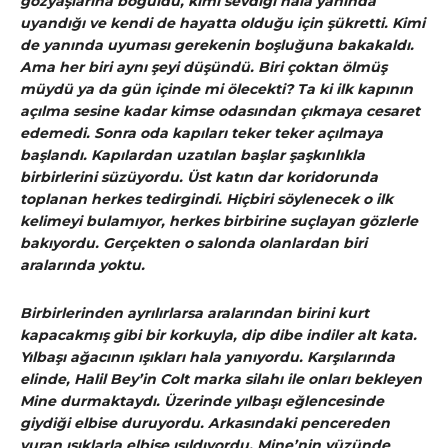
gözyaşlarına boğuldu, kimi sevdiği hala yanında
uyandığı ve kendi de hayatta olduğu için şükretti. Kimi
de yanında uyuması gerekenin boşluğuna bakakaldı.
Ama her biri aynı şeyi düşündü. Biri çoktan ölmüş
müydü ya da gün içinde mi ölecekti? Ta ki ilk kapının
açılma sesine kadar kimse odasından çıkmaya cesaret
edemedi. Sonra oda kapıları teker teker açılmaya
başlandı. Kapılardan uzatılan başlar şaşkınlıkla
birbirlerini süzüyordu. Üst katın dar koridorunda
toplanan herkes tedirgindi. Hiçbiri söylenecek o ilk
kelimeyi bulamıyor, herkes birbirine suçlayan gözlerle
bakıyordu. Gerçekten o salonda olanlardan biri
aralarında yoktu.
Birbirlerinden ayrılırlarsa aralarından birini kurt
kapacakmış gibi bir korkuyla, dip dibe indiler alt kata.
Yılbaşı ağacının ışıkları hala yanıyordu. Karşılarında
elinde, Halil Bey’in Colt marka silahı ile onları bekleyen
Mine durmaktaydı. Üzerinde yılbaşı eğlencesinde
giydiği elbise duruyordu. Arkasındaki pencereden
vuran ışıklarla elbise ışıldıyordu. Mine’nin yüzünde