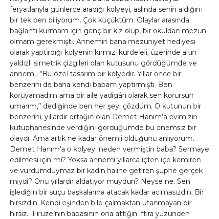
feryatlarıyla günlerce aradığı kolyeyi, aslında senin aldığını
bir tek ben biliyorum. Çok küçüktüm. Olaylar arasında
bağlantı kurmam için genç bir kız olup, bir okuldan mezun
olmam gerekmişti. Annemin bana mezuniyet hediyesi
olarak yaptırdığı kolyenin kırmızı kurdeleli, üzerinde altın
yaldızlı simetrik çizgileri olan kutusunu gördüğümde ve
annem , “Bu özel tasarım bir kolyedir. Yıllar önce bir
benzerini de bana kendi babam yaptırmıştı. Ben
koruyamadım ama bir aile yadigârı olarak sen korursun
umarım,” dediğinde ben her şeyi çözdüm. O kutunun bir
benzerini, yıllardır ortağın olan Demet Hanım’a evimizin
kütüphanesinde verdiğini gördüğümde bu önemsiz bir
olaydı. Ama artık ne kadar önemli olduğunu anlıyorum.
Demet Hanım’a o kolyeyi neden vermiştin baba? Sermaye
edilmesi için mi? Yoksa annemi yıllarca içten içe kemiren
ve vurdumduymaz bir kadın haline getiren şüphe gerçek
miydi? Onu yıllardır aldatıyor muydun? Neyse ne. Sen
işlediğin bir suçu başkalarına atacak kadar acımasızdın. Bir
hırsızdın. Kendi eşinden bile çalmaktan utanmayan bir
hırsız. Firuze’nin babasının ona attığın iftira yüzünden