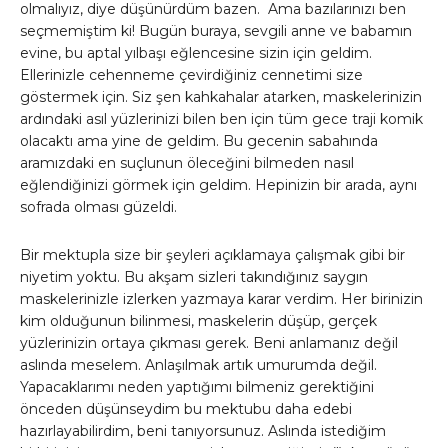
olmalıyız, diye düşünürdüm bazen. Ama bazılarınızı ben
seçmemiştim ki! Bugün buraya, sevgili anne ve babamın
evine, bu aptal yılbaşı eğlencesine sizin için geldim.
Ellerinizle cehenneme çevirdiğiniz cennetimi size
göstermek için. Siz şen kahkahalar atarken, maskelerinizin
ardındaki asıl yüzlerinizi bilen ben için tüm gece traji komik
olacaktı ama yine de geldim. Bu gecenin sabahında
aramızdaki en suçlunun öleceğini bilmeden nasıl
eğlendiğinizi görmek için geldim. Hepinizin bir arada, aynı
sofrada olması güzeldi.
Bir mektupla size bir şeyleri açıklamaya çalışmak gibi bir
niyetim yoktu. Bu akşam sizleri takındığınız saygın
maskelerinizle izlerken yazmaya karar verdim. Her birinizin
kim olduğunun bilinmesi, maskelerin düşüp, gerçek
yüzlerinizin ortaya çıkması gerek. Beni anlamanız değil
aslında meselem. Anlaşılmak artık umurumda değil.
Yapacaklarımı neden yaptığımı bilmeniz gerektiğini
önceden düşünseydim bu mektubu daha edebi
hazırlayabilirdim, beni tanıyorsunuz. Aslında istediğim