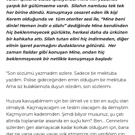
çarpık bir gülümseme vardı. Silahın namlusu tek tek
her birine döndü. Konuşmaya cesaret eden ilk kişi
Kerem olduğunda ve tüm otoriter sesi ile, “Mine beni
dinle! Hemen indir o silahı” dediğinde Mine kendinden
hiç beklenmeyecek gürlükte, herkesi daha da ürküten
bir kahkaha attı. Silah tutan elini hiç indirmeden, diğer
elinin işaret parmağını dudaklarına götürdü. Her
zaman fısıldar gibi konuşan Mine, ondan hiç
beklenmeyecek bir netlikle konuşmaya başladı:
“Son sözümü yazmadım sizlere. Sadece bir mektuba
yazdım. Polise gideceğinden emin olduğum bir mektuba.
Ama siz kulaklarınızla duyun istedim, son sözlerimi.
Huzura kavuşabilmem için biri ölmeli ve o biri en suçlu olan
olmalıydı. Kaçmayacağım ve teslim olacağım da demiştim.
Kaçmıyorum kaderimden. Şimdi biliyor musunuz, şu çatı
altında toplananlar arasında en suçlu kim? Ben… Cennetimi
sizlerden geri alamayacak kadar korkak olduğum için, bana
dair ne varsa yavaş yavaş yok etmenize izin verdiğim için