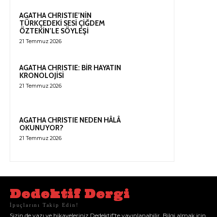
AGATHA CHRISTIE’NİN
TÜRKÇEDEKİ SESİ ÇİĞDEM
ÖZTEKİN’LE SÖYLEŞİ
21 Temmuz 2026
AGATHA CHRISTIE: BİR HAYATIN
KRONOLOJİSİ
21 Temmuz 2026
AGATHA CHRISTIE NEDEN HÂLÂ
OKUNUYOR?
21 Temmuz 2026
Dedektif Dergi
İpuçlarını Takip Edin!
Sizin de yazı ve hikayeleriniz Dedektif'te yayınlanabilir. Bilgi almak için