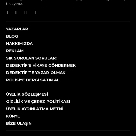
tıklayınız.
YAZARLAR
BLOG
HAKKIMIZDA
REKLAM
SIK SORULAN SORULAR:
DEDEKTIF’E HIKAYE GÖNDERMEK
DEDEKTIF’TE YAZAR OLMAK
POLISIYE DERGI SATIN AL
ÜYELIK SÖZLEŞMESI
GIZLILIK VE ÇEREZ POLITIKASI
ÜYELIK AYDINLATMA METNI
KÜNYE
BIZE ULAŞIN