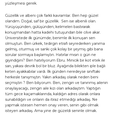
yüzleşmesi gerek.
Güzellik ve albeni çok farklı kavramlar. Ben hep güzel
olandım. Doğal, saf bir güzellik. Sen ise albenili olan.
Yürüyüşünden, gülüşünden, kelimeleri bastırarak
konuşmandan hatta kadehi tutuşundan bile cilve akar.
Üniversitede ilk günümde, benimle ilk konuşan sen
olmuştun. Ben ürkek, tedirgin etrafı seyrederken yanıma
gelmiş, oturmuş ve sanki çok kolay bir şeymiş gibi bana
sorular sormaya başlamıştın. Hatırlar mısın o gün ne
giyindiğini? Ben hatırlıyorum Ebru. Minicik bir kot etek ile
sarı, yakası devrik bol bir bluz. Ayağında bilekten iple bağlı
keten ayakkabılar vardı. İlk günden neredeyse sınıftaki
herkesle tanışmıştın. Yakın arkadaş olarak neden beni
seçmiştin ? Ben biliyorum. Ben, zengin ve tanınmış ailenin
onaylayacağı, zengin aile kızı olan arkadaştım. Yaptığın
tüm gece kaçamaklarında, kaldığın adres olarak onlara
sunabildiğin ve onların da itiraz etmediği arkadaş. Ne
yapmak istesen hemen onay veren, senin gibi olmak
isteyen arkadaş. Ama yine de güzeldi seninle olmak.