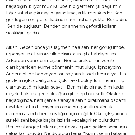
başladığını biliyor mu? Kulübe hiç gelmemişti değil mi?
Eğer sabaha çıkmayı başarabilirse, artık merak eder. Sen
gördüğüm en güzel kadındın ama ruhun yoktu. Bencildin.
Sen de suçlusun. Benden bir annenin şefkatli kollarını,
sıcaklığını çaldın.
Alkan. Geçen onca yıla rağmen hala seni her görüşümde,
ürperiyorum. Evimize ilk gelişini dün gibi hatırlıyorum.
Askerden yeni dönmüştün. Bense artık bir üniversiteli
olarak yeniden evime dönmenin mutluluğu içindeydim.
Anneminkine benzeyen sarı saçların kısacık kesimliydi. Ela
gözlerin ışıkta parlıyordu. Çok hayat doluydun. Benim hiç
olamayacağım kadar sosyal. Benim hiç olmadığım kadar
neşeli. Tıpkı bu gece olduğun gibi hep hareketli. Okulum
başladığında, beni şehre arabayla senin bırakmana babamı
nasıl ikna ettin bilmiyorum ama bu gönüllü şoförlük
durumu aslında benim iyiliğim için değildi. Okul çıkışlarında
sürekli seni başka başka kızlarla vedalaşırken bulurdum.
Benim utangaç hallerim, mütevazı giyim şeklim senin için
dalga konusuydu. Ne diyordun bana, “Kızım, senin babanın