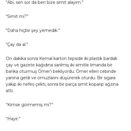
“Abi, sen sor da ben bize simit alayım.”
“Simit mi?”
“Daha hiçbir şey yemedik.”
“Çay da al.”
On dakika sonra Kemal karton tepside iki plastik bardak
çay ve gazete kağıdına sarılmış iki simitle limanda bir
banka oturmuş Ömer’i bekliyordu. Ömer elleri cebinde
yanına geldi ve omuzlarını düşürerek oturdu. Bir sigara
yakıp iki nefes çekti, sonra bir parça simit koparıp ağzına
attı.
“Kimse görmemiş mi?”
“Hayır.”