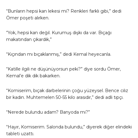
“Bunların hepsi kan lekesi mi? Renkleri farklı gibi,” dedi
Ömer poşeti alırken.
“Yok, hepsi kan değil. Kurumuş dışkı da var. Bıçağı
makatından çıkardık,”
“Kıçından mı bıçaklanmış,” dedi Kemal heyecanla.
“Katille ilgili ne düşünüyorsun peki?” diye sordu Ömer,
Kemal’e dik dik bakarken.
“Komiserim, bıçak darbelerinin çoğu yüzeysel. Bence cılız
bir kadın. Muhtemelen 50-55 kilo arasıdır,” dedi adli tıpçı.
“Nerede bulundu adam? Banyoda mı?”
“Hayır, Komiserim. Salonda bulundu,” diyerek diğer elindeki
tableti uzattı.