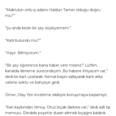
“Maktulün ünlü iş adamı Haldun Tamer olduğu doğru
mu?”
“Şu anda kesin bir şey söyleyemem.”
“Katil bulundu mu?”
“Hayır. Bilmiyorum.”
“Bir şey öğrenince bana haber verir misiniz? Lütfen,
kanalda deneme sürecindeyim. Bu habere ihtiyacım var,”
dedi bir kart uzatarak. Kemal başını sallayarak kartı arka
cebine soktu ve bahçeye girdi.
Ömer, Olay Yeri İnceleme ekibiyle konuşmaya başlamıştı.
“Kan kaybından ölmüş. Otuz bıçak darbesi var,” dedi adli tıp
memuru. Elindeki poşette duran ekmek bıçağını kaldırdı.