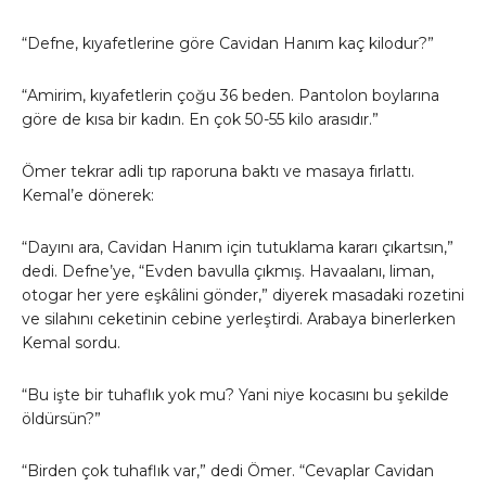
“Defne, kıyafetlerine göre Cavidan Hanım kaç kilodur?”
“Amirim, kıyafetlerin çoğu 36 beden. Pantolon boylarına
göre de kısa bir kadın. En çok 50-55 kilo arasıdır.”
Ömer tekrar adli tıp raporuna baktı ve masaya fırlattı.
Kemal’e dönerek:
“Dayını ara, Cavidan Hanım için tutuklama kararı çıkartsın,”
dedi. Defne’ye, “Evden bavulla çıkmış. Havaalanı, liman,
otogar her yere eşkâlini gönder,” diyerek masadaki rozetini
ve silahını ceketinin cebine yerleştirdi. Arabaya binerlerken
Kemal sordu.
“Bu işte bir tuhaflık yok mu? Yani niye kocasını bu şekilde
öldürsün?”
“Birden çok tuhaflık var,” dedi Ömer. “Cevaplar Cavidan