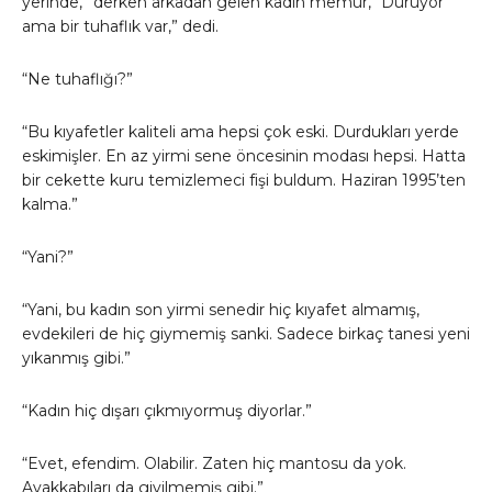
yerinde,” derken arkadan gelen kadın memur, “Duruyor
ama bir tuhaflık var,” dedi.
“Ne tuhaflığı?”
“Bu kıyafetler kaliteli ama hepsi çok eski. Durdukları yerde
eskimişler. En az yirmi sene öncesinin modası hepsi. Hatta
bir cekette kuru temizlemeci fişi buldum. Haziran 1995’ten
kalma.”
“Yani?”
“Yani, bu kadın son yirmi senedir hiç kıyafet almamış,
evdekileri de hiç giymemiş sanki. Sadece birkaç tanesi yeni
yıkanmış gibi.”
“Kadın hiç dışarı çıkmıyormuş diyorlar.”
“Evet, efendim. Olabilir. Zaten hiç mantosu da yok.
Ayakkabıları da giyilmemiş gibi.”