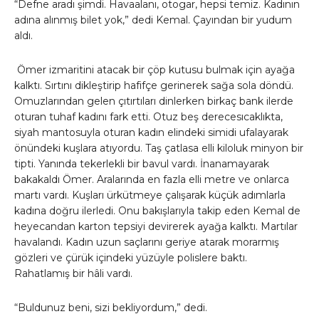
“Defne aradı şimdi. Havaalanı, otogar, hepsi temiz. Kadının
adına alınmış bilet yok,” dedi Kemal. Çayından bir yudum
aldı.
Ömer izmaritini atacak bir çöp kutusu bulmak için ayağa
kalktı. Sırtını dikleştirip hafifçe gerinerek sağa sola döndü.
Omuzlarından gelen çıtırtıları dinlerken birkaç bank ilerde
oturan tuhaf kadını fark etti. Otuz beş derecesıcaklıkta,
siyah mantosuyla oturan kadın elindeki simidi ufalayarak
önündeki kuşlara atıyordu. Taş çatlasa elli kiloluk minyon bir
tipti. Yanında tekerlekli bir bavul vardı. İnanamayarak
bakakaldı Ömer. Aralarında en fazla elli metre ve onlarca
martı vardı. Kuşları ürkütmeye çalışarak küçük adımlarla
kadına doğru ilerledi. Onu bakışlarıyla takip eden Kemal de
heyecandan karton tepsiyi devirerek ayağa kalktı. Martılar
havalandı. Kadın uzun saçlarını geriye atarak morarmış
gözleri ve çürük içindeki yüzüyle polislere baktı.
Rahatlamış bir hâli vardı.
“Buldunuz beni, sizi bekliyordum,” dedi.