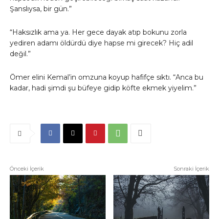
Şanslıysa, bir gün.”
“Haksızlık ama ya. Her gece dayak atıp bokunu zorla
yediren adamı öldürdü diye hapse mi girecek? Hiç adil
değil.”
Ömer elini Kemal’in omzuna koyup hafifçe sıktı. “Anca bu
kadar, hadi şimdi şu büfeye gidip köfte ekmek yiyelim.”
Önceki İçerik
Sonraki İçerik