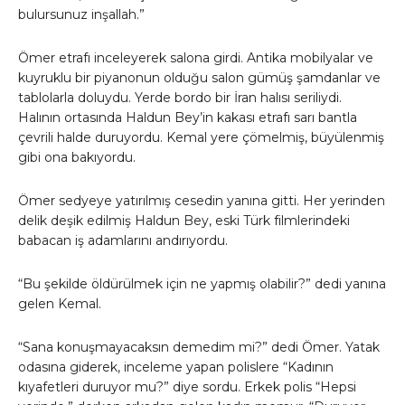
bulursunuz inşallah.”
Ömer etrafı inceleyerek salona girdi. Antika mobilyalar ve
kuyruklu bir piyanonun olduğu salon gümüş şamdanlar ve
tablolarla doluydu. Yerde bordo bir İran halısı seriliydi.
Halının ortasında Haldun Bey’in kakası etrafı sarı bantla
çevrili halde duruyordu. Kemal yere çömelmiş, büyülenmiş
gibi ona bakıyordu.
Ömer sedyeye yatırılmış cesedin yanına gitti. Her yerinden
delik deşik edilmiş Haldun Bey, eski Türk filmlerindeki
babacan iş adamlarını andırıyordu.
“Bu şekilde öldürülmek için ne yapmış olabilir?” dedi yanına
gelen Kemal.
“Sana konuşmayacaksın demedim mi?” dedi Ömer. Yatak
odasına giderek, inceleme yapan polislere “Kadının
kıyafetleri duruyor mu?” diye sordu. Erkek polis “Hepsi