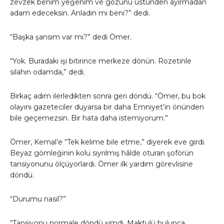
zevzek benim yeğenim ve gözünü üstünden ayırmadan
adam edeceksin. Anladın mı beni?” dedi.
“Başka şansım var mı?” dedi Ömer.
“Yok. Buradaki işi bitirince merkeze dönün. Rozetinle
silahın odamda,” dedi.
Birkaç adım ilerledikten sonra geri döndü. “Ömer, bu bok
olayını gazeteciler duyarsa bir daha Emniyet’in önünden
bile geçemezsin. Bir hata daha istemiyorum.”
Ömer, Kemal’e “Tek kelime bile etme,” diyerek eve girdi.
Beyaz gömleğinin kolu sıyrılmış hâlde oturan şoförün
tansiyonunu ölçüyorlardı. Ömer ilk yardım görevlisine
döndü.
“Durumu nasıl?”
“Tansiyonu normale döndü şimdi. Maktulü bulunca