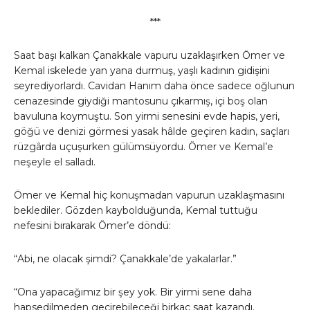
***
Saat başı kalkan Çanakkale vapuru uzaklaşırken Ömer ve
Kemal iskelede yan yana durmuş, yaşlı kadının gidişini
seyrediyorlardı. Cavidan Hanım daha önce sadece oğlunun
cenazesinde giydiği mantosunu çıkarmış, içi boş olan
bavuluna koymuştu. Son yirmi senesini evde hapis, yeri,
göğü ve denizi görmesi yasak hâlde geçiren kadın, saçları
rüzgârda uçuşurken gülümsüyordu. Ömer ve Kemal’e
neşeyle el salladı.
Ömer ve Kemal hiç konuşmadan vapurun uzaklaşmasını
beklediler. Gözden kaybolduğunda, Kemal tuttuğu
nefesini bırakarak Ömer’e döndü:
“Abi, ne olacak şimdi? Çanakkale’de yakalarlar.”
“Ona yapacağımız bir şey yok. Bir yirmi sene daha
hapsedilmeden geçirebileceği birkaç saat kazandı.