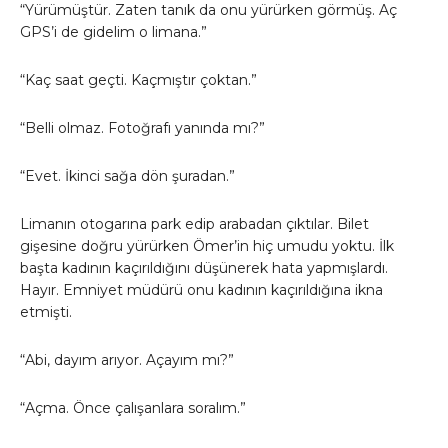
“Yürümüştür. Zaten tanık da onu yürürken görmüş. Aç
GPS’i de gidelim o limana.”
“Kaç saat geçti. Kaçmıştır çoktan.”
“Belli olmaz. Fotoğrafı yanında mı?”
“Evet. İkinci sağa dön şuradan.”
Limanın otogarına park edip arabadan çıktılar. Bilet
gişesine doğru yürürken Ömer’in hiç umudu yoktu. İlk
başta kadının kaçırıldığını düşünerek hata yapmışlardı.
Hayır. Emniyet müdürü onu kadının kaçırıldığına ikna
etmişti.
“Abi, dayım arıyor. Açayım mı?”
“Açma. Önce çalışanlara soralım.”