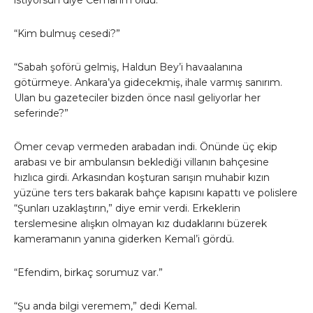
“Kim bulmuş cesedi?”
“Sabah şoförü gelmiş, Haldun Bey’i havaalanına
götürmeye. Ankara’ya gidecekmiş, ihale varmış sanırım.
Ulan bu gazeteciler bizden önce nasıl geliyorlar her
seferinde?”
Ömer cevap vermeden arabadan indi. Önünde üç ekip
arabası ve bir ambulansın beklediği villanın bahçesine
hızlıca girdi. Arkasından koşturan sarışın muhabir kızın
yüzüne ters ters bakarak bahçe kapısını kapattı ve polislere
“Şunları uzaklaştırın,” diye emir verdi. Erkeklerin
terslemesine alışkın olmayan kız dudaklarını büzerek
kameramanın yanına giderken Kemal’i gördü.
“Efendim, birkaç sorumuz var.”
“Şu anda bilgi veremem,” dedi Kemal.