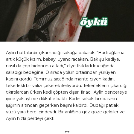
Aylin haftalardır çıkamadığı sokağa bakarak, “Hadi ağlama
artık küçük kızım, babayı uyandıracaksın. Bak şu kediye,
nasıl da çöp bidonuna atladı,” diye fısıldadı kucağında
salladığı bebeğine. O sırada yolun ortasından yürüyen
kadını gördü. Temmuz sıcağında manto giyen kadın,
tekerlekli bir valizi çekerek ilerliyordu. Tekerleklerin çıkardığı
tıkırtılardan ürken kedi çöpten dışarı fırladı. Aylin pencereye
iyice yaklaştı ve dikkatle baktı. Kadın sokak lambasının
ışığının altından geçerken başını kaldırdı. Dudağı patlak,
yüzü yara bere içindeydi. Bir anlığına göz göze geldiler ve
Aylin hızla perdeyi çekti.
***