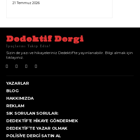
21 Temmuz 2026
Dedektif Dergi
İpuçlarını Takip Edin!
Sizin de yazı ve hikayeleriniz Dedektif'te yayınlanabilir. Bilgi almak için
tıklayınız.
YAZARLAR
BLOG
HAKKIMIZDA
REKLAM
SIK SORULAN SORULAR:
DEDEKTIF’E HIKAYE GÖNDERMEK
DEDEKTIF’TE YAZAR OLMAK
POLISIYE DERGI SATIN AL