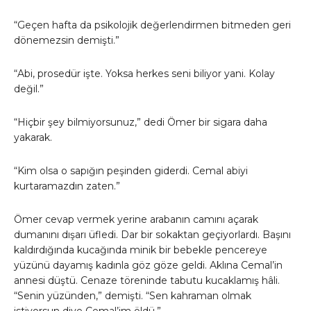
“Geçen hafta da psikolojik değerlendirmen bitmeden geri
dönemezsin demişti.”
“Abi, prosedür işte. Yoksa herkes seni biliyor yani. Kolay
değil.”
“Hiçbir şey bilmiyorsunuz,” dedi Ömer bir sigara daha
yakarak.
“Kim olsa o sapığın peşinden giderdi. Cemal abiyi
kurtaramazdın zaten.”
Ömer cevap vermek yerine arabanın camını açarak
dumanını dışarı üfledi. Dar bir sokaktan geçiyorlardı. Başını
kaldırdığında kucağında minik bir bebekle pencereye
yüzünü dayamış kadınla göz göze geldi. Aklına Cemal’in
annesi düştü. Cenaze töreninde tabutu kucaklamış hâli.
“Senin yüzünden,” demişti. “Sen kahraman olmak
istiyorsun diye Cemal’im öldü.”