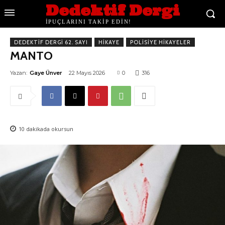
Dedektif Dergi
İPUÇLARINI TAKİP EDİN!
DEDEKTIF DERGI 62. SAYI
HIKAYE
POLISIYE HIKAYELER
MANTO
Yazan:
Gaye Ünver
22 Mayıs 2026
0
316
10
dakikada okursun