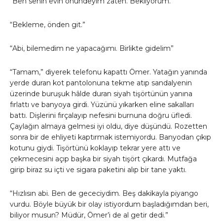
“Ben senin evin önündeyim zaten. Bekliyorum.”
“Bekleme, önden git.”
“Abi, bilemedim ne yapacağımı. Birlikte gidelim”
“Tamam,” diyerek telefonu kapattı Ömer. Yatağın yanında
yerde duran kot pantolonuna tekme atıp sandalyenin
üzerinde buruşuk hâlde duran siyah tişörtünün yanına
fırlattı ve banyoya girdi. Yüzünü yıkarken eline sakalları
battı. Dişlerini fırçalayıp nefesini burnuna doğru üfledi.
Çaylağın almaya gelmesi iyi oldu, diye düşündü. Rozetten
sonra bir de ehliyeti kaptırmak istemiyordu. Banyodan çıkıp
kotunu giydi. Tişörtünü koklayıp tekrar yere attı ve
çekmecesini açıp başka bir siyah tişört çıkardı. Mutfağa
girip biraz su içti ve sigara paketini alıp bir tane yaktı.
“Hızlısın abi. Ben de gececiydim. Beş dakikayla piyango
vurdu. Böyle büyük bir olay istiyordum başladığımdan beri,
biliyor musun? Müdür, Ömer’i de al getir dedi.”