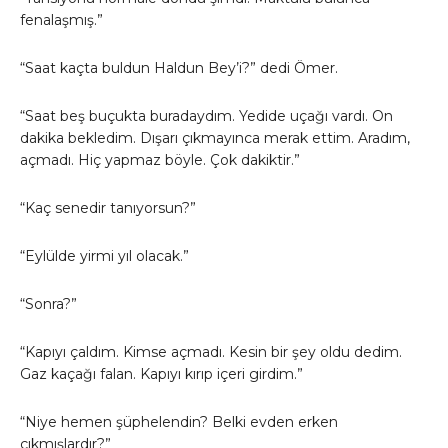
fenalaşmış.”
“Saat kaçta buldun Haldun Bey’i?” dedi Ömer.
“Saat beş buçukta buradaydım. Yedide uçağı vardı. On
dakika bekledim. Dışarı çıkmayınca merak ettim. Aradım,
açmadı. Hiç yapmaz böyle. Çok dakiktir.”
“Kaç senedir tanıyorsun?”
“Eylülde yirmi yıl olacak.”
“Sonra?”
“Kapıyı çaldım. Kimse açmadı. Kesin bir şey oldu dedim.
Gaz kaçağı falan. Kapıyı kırıp içeri girdim.”
“Niye hemen şüphelendin? Belki evden erken
çıkmışlardır?”