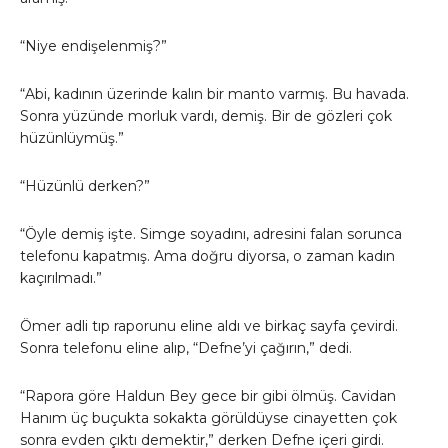
“Niye endişelenmiş?”
“Abi, kadının üzerinde kalın bir manto varmış. Bu havada.
Sonra yüzünde morluk vardı, demiş. Bir de gözleri çok
hüzünlüymüş.”
“Hüzünlü derken?”
“Öyle demiş işte. Simge soyadını, adresini falan sorunca
telefonu kapatmış. Ama doğru diyorsa, o zaman kadın
kaçırılmadı.”
Ömer adli tıp raporunu eline aldı ve birkaç sayfa çevirdi.
Sonra telefonu eline alıp, “Defne’yi çağırın,” dedi.
“Rapora göre Haldun Bey gece bir gibi ölmüş. Cavidan
Hanım üç buçukta sokakta görüldüyse cinayetten çok
sonra evden çıktı demektir,” derken Defne içeri girdi.