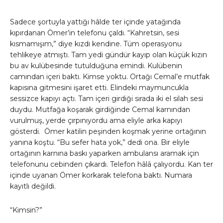
Sadece şortuyla yattığı hâlde ter içinde yatağında
kıpırdanan Ömer’in telefonu çaldı. “Kahretsin, sesi
kısmamışım,” diye kızdı kendine. Tüm operasyonu
tehlikeye atmıştı. Tam yedi gündür kayıp olan küçük kızın
bu av kulübesinde tutulduğuna emindi. Kulübenin
camından içeri baktı. Kimse yoktu. Ortağı Cemal’e mutfak
kapısına gitmesini işaret etti. Elindeki maymuncukla
sessizce kapıyı açtı. Tam içeri girdiği sırada iki el silah sesi
duydu. Mutfağa koşarak girdiğinde Cemal karnından
vurulmuş, yerde çırpınıyordu ama eliyle arka kapıyı
gösterdi. Ömer katilin peşinden koşmak yerine ortağının
yanına koştu. “Bu sefer hata yok,” dedi ona. Bir eliyle
ortağının karnına baskı yaparken ambulansı aramak için
telefonunu cebinden çıkardı. Telefon hâlâ çalıyordu. Kan ter
içinde uyanan Ömer korkarak telefona baktı. Numara
kayıtlı değildi.
“Kimsin?”