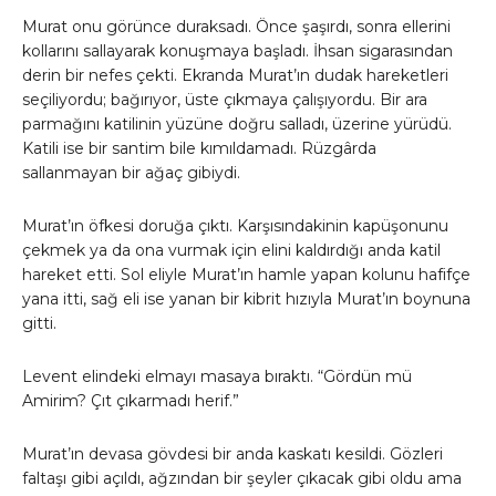
Murat onu görünce duraksadı. Önce şaşırdı, sonra ellerini
kollarını sallayarak konuşmaya başladı. İhsan sigarasından
derin bir nefes çekti. Ekranda Murat’ın dudak hareketleri
seçiliyordu; bağırıyor, üste çıkmaya çalışıyordu. Bir ara
parmağını katilinin yüzüne doğru salladı, üzerine yürüdü.
Katili ise bir santim bile kımıldamadı. Rüzgârda
sallanmayan bir ağaç gibiydi.
Murat’ın öfkesi doruğa çıktı. Karşısındakinin kapüşonunu
çekmek ya da ona vurmak için elini kaldırdığı anda katil
hareket etti. Sol eliyle Murat’ın hamle yapan kolunu hafifçe
yana itti, sağ eli ise yanan bir kibrit hızıyla Murat’ın boynuna
gitti.
Levent elindeki elmayı masaya bıraktı. “Gördün mü
Amirim? Çıt çıkarmadı herif.”
Murat’ın devasa gövdesi bir anda kaskatı kesildi. Gözleri
faltaşı gibi açıldı, ağzından bir şeyler çıkacak gibi oldu ama