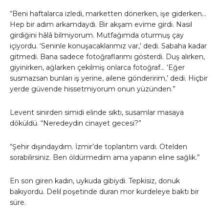
“Beni haftalarca izledi, marketten dönerken, işe giderken…
Hep bir adım arkamdaydı. Bir akşam evime girdi. Nasıl
girdiğini hâlâ bilmiyorum. Mutfağımda oturmuş çay
içiyordu. ‘Seninle konuşacaklarımız var,’ dedi. Sabaha kadar
gitmedi. Bana sadece fotoğraflarımı gösterdi. Duş alırken,
giyinirken, ağlarken çekilmiş onlarca fotoğraf… ‘Eğer
susmazsan bunları iş yerine, ailene gönderirim,’ dedi. Hiçbir
yerde güvende hissetmiyorum onun yüzünden.”
Levent sinirden simidi elinde sıktı, susamlar masaya
döküldü. “Neredeydin cinayet gecesi?”
“Şehir dışındaydım. İzmir’de toplantım vardı. Otelden
sorabilirsiniz. Ben öldürmedim ama yapanın eline sağlık.”
En son giren kadın, uykuda gibiydi. Tepkisiz, donuk
bakıyordu. Delil poşetinde duran mor kurdeleye baktı bir
süre.