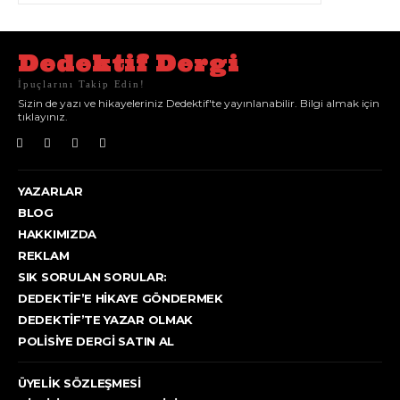
Dedektif Dergi
İpuçlarını Takip Edin!
Sizin de yazı ve hikayeleriniz Dedektif'te yayınlanabilir. Bilgi almak için
tıklayınız.
YAZARLAR
BLOG
HAKKIMIZDA
REKLAM
SIK SORULAN SORULAR:
DEDEKTIF’E HIKAYE GÖNDERMEK
DEDEKTIF’TE YAZAR OLMAK
POLISIYE DERGI SATIN AL
ÜYELIK SÖZLEŞMESI