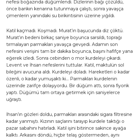
nefesi boğazında düğümlendi. Dizlerinin bağı çözüldü,
önce bankın kenarına tutunmaya çalıştı, sonra yavaşça
çimenlerin yanındaki su birikintisinin üzerine yığıldı.
Katil kaçmadı. Koşmadı. Murat’ın başucunda diz çöktü.
Murat’ın bedeni birkaç saniye boyunca sarsıldı, toprağı
tırmalayan parmakları yavaşça gevşedi. Adamın son
nefesini verişini tam bir dakika boyunca, başını hafifçe yana
eğerek izledi. Sonra cebinden o mor kurdeleyi çıkardı.
Levent ve İhsan nefeslerini tuttular. Katil, maktulün sol
bileğini avucuna aldı. Kurdeleyi doladı. Hareketleri o kadar
özenli, o kadar yumuşaktı ki… Parmakları kurdelenin
üzerinde zarifçe dolaşıyordu. Bir düğüm attı, sonra fiyonk
yaptı. Düğümü tam ortaya getirmek için saniyelerce
uğraştı.
İhsan’ın gözleri doldu, parmakları arasındaki sigara filtresine
kadar yanmıştı. Kızının saçlarını tarayıp kurdele taktığı o
pazar sabahını hatırladı. Katil işini bitirince sakince ayağa
kalktı. Arkasını döndü, hiçbir telaş göstermeden, aynı