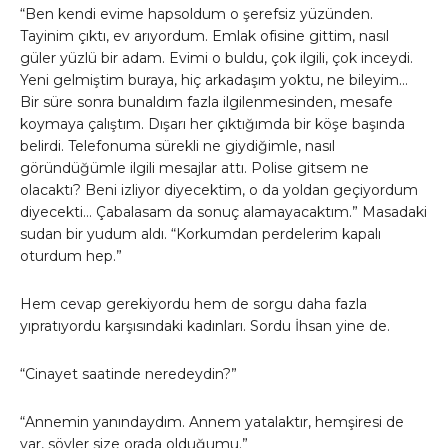
“Ben kendi evime hapsoldum o şerefsiz yüzünden.
Tayinim çıktı, ev arıyordum. Emlak ofisine gittim, nasıl
güler yüzlü bir adam. Evimi o buldu, çok ilgili, çok inceydi.
Yeni gelmiştim buraya, hiç arkadaşım yoktu, ne bileyim…
Bir süre sonra bunaldım fazla ilgilenmesinden, mesafe
koymaya çalıştım. Dışarı her çıktığımda bir köşe başında
belirdi. Telefonuma sürekli ne giydiğimle, nasıl
göründüğümle ilgili mesajlar attı. Polise gitsem ne
olacaktı? Beni izliyor diyecektim, o da yoldan geçiyordum
diyecekti… Çabalasam da sonuç alamayacaktım.” Masadaki
sudan bir yudum aldı. “Korkumdan perdelerim kapalı
oturdum hep.”
Hem cevap gerekiyordu hem de sorgu daha fazla
yıpratıyordu karşısındaki kadınları. Sordu İhsan yine de.
“Cinayet saatinde neredeydin?”
“Annemin yanındaydım. Annem yatalaktır, hemşiresi de
var, söyler size orada olduğumu.”