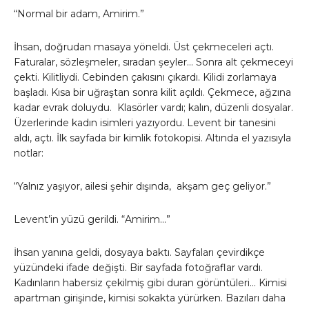
“Normal bir adam, Amirim.”
İhsan, doğrudan masaya yöneldi. Üst çekmeceleri açtı.
Faturalar, sözleşmeler, sıradan şeyler… Sonra alt çekmeceyi
çekti. Kilitliydi. Cebinden çakısını çıkardı. Kilidi zorlamaya
başladı. Kısa bir uğraştan sonra kilit açıldı. Çekmece, ağzına
kadar evrak doluydu. Klasörler vardı; kalın, düzenli dosyalar.
Üzerlerinde kadın isimleri yazıyordu. Levent bir tanesini
aldı, açtı. İlk sayfada bir kimlik fotokopisi. Altında el yazısıyla
notlar:
“Yalnız yaşıyor, ailesi şehir dışında, akşam geç geliyor.”
Levent’in yüzü gerildi. “Amirim…”
İhsan yanına geldi, dosyaya baktı. Sayfaları çevirdikçe
yüzündeki ifade değişti. Bir sayfada fotoğraflar vardı.
Kadınların habersiz çekilmiş gibi duran görüntüleri… Kimisi
apartman girişinde, kimisi sokakta yürürken. Bazıları daha