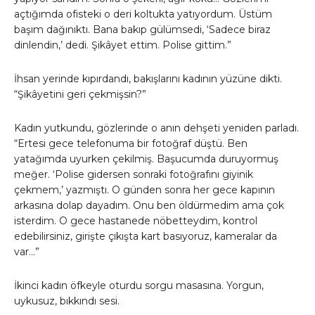
açtığımda ofisteki o deri koltukta yatıyordum. Üstüm
başım dağınıktı. Bana bakıp gülümsedi, ‘Sadece biraz
dinlendin,’ dedi. Şikâyet ettim. Polise gittim.”
İhsan yerinde kıpırdandı, bakışlarını kadının yüzüne dikti.
“Şikâyetini geri çekmişsin?”
Kadın yutkundu, gözlerinde o anın dehşeti yeniden parladı.
“Ertesi gece telefonuma bir fotoğraf düştü. Ben
yatağımda uyurken çekilmiş. Başucumda duruyormuş
meğer. ‘Polise gidersen sonraki fotoğrafını giyinik
çekmem,’ yazmıştı. O günden sonra her gece kapının
arkasına dolap dayadım. Onu ben öldürmedim ama çok
isterdim. O gece hastanede nöbetteydim, kontrol
edebilirsiniz, girişte çıkışta kart basıyoruz, kameralar da
var…”
İkinci kadın öfkeyle oturdu sorgu masasına. Yorgun,
uykusuz, bıkkındı sesi.