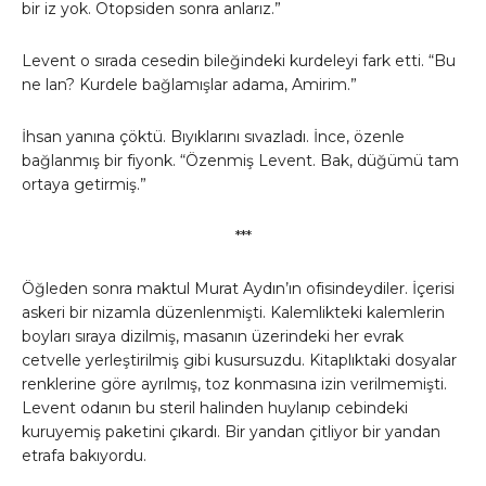
bir iz yok. Otopsiden sonra anlarız.”
Levent o sırada cesedin bileğindeki kurdeleyi fark etti. “Bu
ne lan? Kurdele bağlamışlar adama, Amirim.”
İhsan yanına çöktü. Bıyıklarını sıvazladı. İnce, özenle
bağlanmış bir fiyonk. “Özenmiş Levent. Bak, düğümü tam
ortaya getirmiş.”
***
Öğleden sonra maktul Murat Aydın’ın ofisindeydiler. İçerisi
askeri bir nizamla düzenlenmişti. Kalemlikteki kalemlerin
boyları sıraya dizilmiş, masanın üzerindeki her evrak
cetvelle yerleştirilmiş gibi kusursuzdu. Kitaplıktaki dosyalar
renklerine göre ayrılmış, toz konmasına izin verilmemişti.
Levent odanın bu steril halinden huylanıp cebindeki
kuruyemiş paketini çıkardı. Bir yandan çitliyor bir yandan
etrafa bakıyordu.