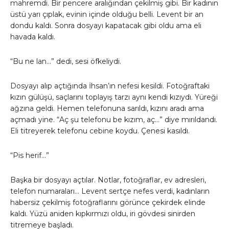
mahremdi. Bir pencere aralığından çekilmiş gibi. Bir kadının
üstü yarı çıplak, evinin içinde olduğu belli. Levent bir an
dondu kaldı. Sonra dosyayı kapatacak gibi oldu ama eli
havada kaldı.
“Bu ne lan…” dedi, sesi öfkeliydi.
Dosyayı alıp açtığında İhsan’ın nefesi kesildi. Fotoğraftaki
kızın gülüşü, saçlarını toplayış tarzı aynı kendi kızıydı. Yüreği
ağzına geldi. Hemen telefonuna sarıldı, kızını aradı ama
açmadı yine. “Aç şu telefonu be kızım, aç…” diye mırıldandı.
Eli titreyerek telefonu cebine koydu. Çenesi kasıldı.
“Pis herif…”
Başka bir dosyayı açtılar. Notlar, fotoğraflar, ev adresleri,
telefon numaraları… Levent sertçe nefes verdi, kadınların
habersiz çekilmiş fotoğraflarını görünce çekirdek elinde
kaldı. Yüzü aniden kıpkırmızı oldu, iri gövdesi sinirden
titremeye başladı.