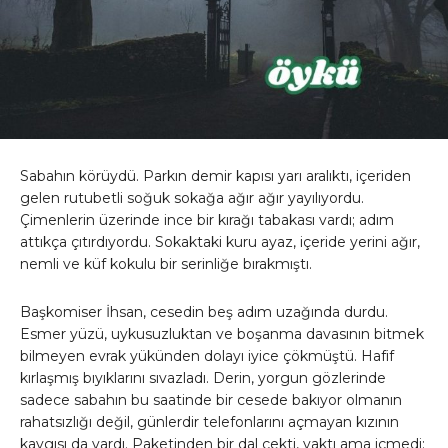
Sabahın körüydü. Parkın demir kapısı yarı aralıktı, içeriden
gelen rutubetli soğuk sokağa ağır ağır yayılıyordu.
Çimenlerin üzerinde ince bir kırağı tabakası vardı; adım
attıkça çıtırdıyordu. Sokaktaki kuru ayaz, içeride yerini ağır,
nemli ve küf kokulu bir serinliğe bırakmıştı.
Başkomiser İhsan, cesedin beş adım uzağında durdu.
Esmer yüzü, uykusuzluktan ve boşanma davasının bitmek
bilmeyen evrak yükünden dolayı iyice çökmüştü. Hafif
kırlaşmış bıyıklarını sıvazladı. Derin, yorgun gözlerinde
sadece sabahın bu saatinde bir cesede bakıyor olmanın
rahatsızlığı değil, günlerdir telefonlarını açmayan kızının
kaygısı da vardı. Paketinden bir dal çekti, yaktı ama içmedi;