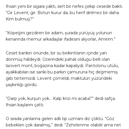
İhsan yeni bir sigara yaktı, sert bir nefes çekip cesede baktı.
“Gir Levent, gir. Botun kurur da, bu herif dirilmez bir daha.
Kim bulmuş?”
“Köpeğini gezdiren bir adam, şurada yürüyüş yolunun
kenarında memur arkadaşlar ifadesini alıyorlar, Amirim.”
Ceset bankın önünde, bir su birikintisinin içinde yan
dönmüş hâldeydi. Üzerindeki pahalı olduğu belli olan
lacivert mont, boğazına kadar kapalıydı. Pantolonu ütülü,
ayakkabıları ise sanki bu parkın çamuruna hiç değmemiş
gibi tertemizdi. Levent çömeldi, maktulün yüzündeki
şaşkınlığı gördü.
“Darp yok, kurşun yok… Kalp krizi mi acaba?” dedi safça.
İhsan kaşlarını çattı.
O sırada yanlarına gelen adli tıp uzmanı diz çöktü. “Göz
bebekleri çok daralmış,” dedi. “Zehirlenme olabilir ama net