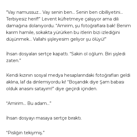
“Vay namussuz… Vay senin ben… Senin ben cibilliyetini…
Terbiyesiz herif!” Levent küfretmeye çalışıyor ama dili
damağına dolanıyordu. “Amirim, şu fotoğraflara bak! Benim
karım hamile, sokakta yürürken bu itlerin bizi izlediğini
düşünmek… Vallahi şişleyesim geliyor şu ölüyü!”
İhsan dosyaları sertçe kapattı. “Sakin ol oğlum. Biri şişledi
zaten.”
Kendi kızının sosyal medya hesaplarındaki fotoğrafları geldi
aklına, laf da dinlemiyordu ki! “Boşandık diye Şam babası
olduk anasını satayım!” diye geçirdi içinden.
“Amirim… Bu adam…”
İhsan dosyayı masaya sertçe bıraktı.
“Pisliğin tekiymiş.”