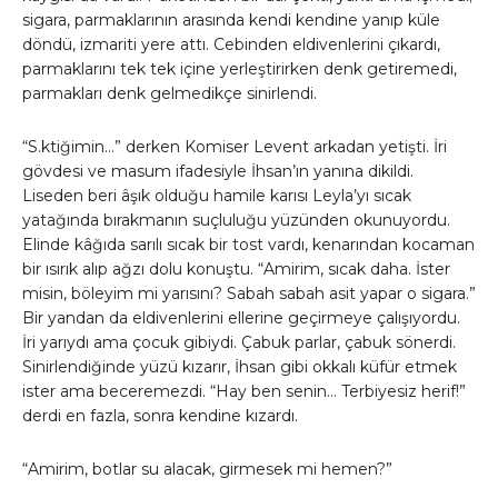
sigara, parmaklarının arasında kendi kendine yanıp küle
döndü, izmariti yere attı. Cebinden eldivenlerini çıkardı,
parmaklarını tek tek içine yerleştirirken denk getiremedi,
parmakları denk gelmedikçe sinirlendi.
“S.ktiğimin…” derken Komiser Levent arkadan yetişti. İri
gövdesi ve masum ifadesiyle İhsan’ın yanına dikildi.
Liseden beri âşık olduğu hamile karısı Leyla’yı sıcak
yatağında bırakmanın suçluluğu yüzünden okunuyordu.
Elinde kâğıda sarılı sıcak bir tost vardı, kenarından kocaman
bir ısırık alıp ağzı dolu konuştu. “Amirim, sıcak daha. İster
misin, böleyim mi yarısını? Sabah sabah asit yapar o sigara.”
Bir yandan da eldivenlerini ellerine geçirmeye çalışıyordu.
İri yarıydı ama çocuk gibiydi. Çabuk parlar, çabuk sönerdi.
Sinirlendiğinde yüzü kızarır, İhsan gibi okkalı küfür etmek
ister ama beceremezdi. “Hay ben senin… Terbiyesiz herif!”
derdi en fazla, sonra kendine kızardı.
“Amirim, botlar su alacak, girmesek mi hemen?”