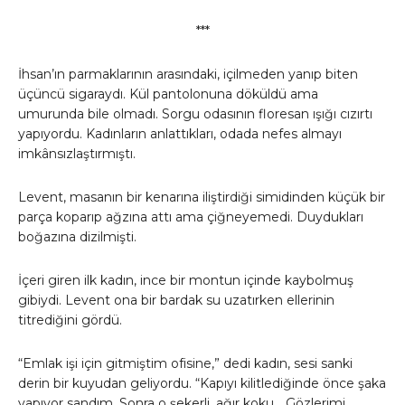
***
İhsan’ın parmaklarının arasındaki, içilmeden yanıp biten
üçüncü sigaraydı. Kül pantolonuna döküldü ama
umurunda bile olmadı. Sorgu odasının floresan ışığı cızırtı
yapıyordu. Kadınların anlattıkları, odada nefes almayı
imkânsızlaştırmıştı.
Levent, masanın bir kenarına iliştirdiği simidinden küçük bir
parça koparıp ağzına attı ama çiğneyemedi. Duydukları
boğazına dizilmişti.
İçeri giren ilk kadın, ince bir montun içinde kaybolmuş
gibiydi. Levent ona bir bardak su uzatırken ellerinin
titrediğini gördü.
“Emlak işi için gitmiştim ofisine,” dedi kadın, sesi sanki
derin bir kuyudan geliyordu. “Kapıyı kilitlediğinde önce şaka
yapıyor sandım. Sonra o şekerli, ağır koku… Gözlerimi