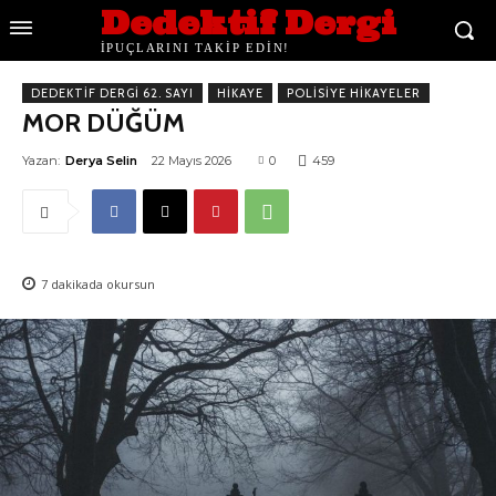
Dedektif Dergi
İPUÇLARINI TAKİP EDİN!
DEDEKTIF DERGI 62. SAYI
HIKAYE
POLISIYE HIKAYELER
MOR DÜĞÜM
Yazan:
Derya Selin
22 Mayıs 2026
0
459
7
dakikada okursun