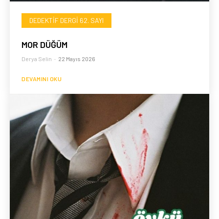
DEDEKTIF DERGI 62. SAYI
MOR DÜĞÜM
Derya Selin
-
22 Mayıs 2026
DEVAMINI OKU