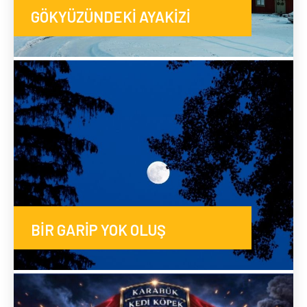
GÖKYÜZÜNDEKİ AYAKİZİ
BİR GARİP YOK OLUŞ