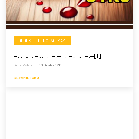
DEDEKTIF DERGI 60. SAYI
—… .. . —… . —.— . —.. .. —.—[1]
Reha Avkıran
-
19 Ocak 2026
DEVAMINI OKU