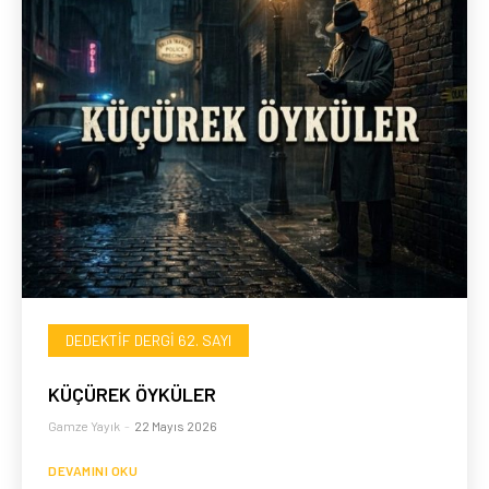
DEDEKTIF DERGI 62. SAYI
KÜÇÜREK ÖYKÜLER
Gamze Yayık
-
22 Mayıs 2026
DEVAMINI OKU