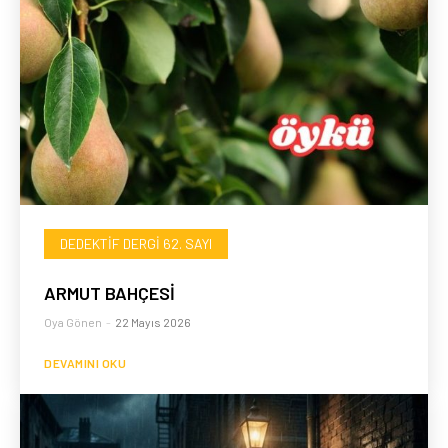
DEDEKTIF DERGI 62. SAYI
ARMUT BAHÇESİ
Oya Gönen
-
22 Mayıs 2026
DEVAMINI OKU