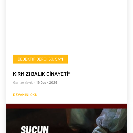
DEDEKTIF DERGI 60. SAYI
KIRMIZI BALIK CİNAYETİ*
Gamze Yayık
-
19 Ocak 2026
DEVAMINI OKU