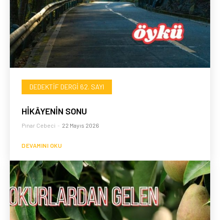
DEDEKTIF DERGI 62. SAYI
HİKÂYENİN SONU
Pınar Cebeci
-
22 Mayıs 2026
DEVAMINI OKU