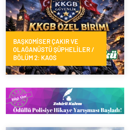
BAŞKOMİSER ÇAKIR VE
OLAĞANÜSTÜ ŞÜPHELİLER /
BÖLÜM 2: KAOS