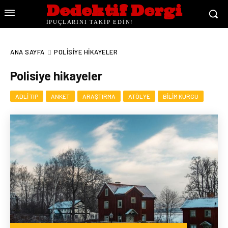
Dedektif Dergi
İPUÇLARINI TAKİP EDİN!
ANA SAYFA
POLISIYE HIKAYELER
Polisiye hikayeler
ADLI TIP
ANKET
ARAŞTIRMA
ATÖLYE
BILIM KURGU