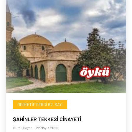
DEDEKTIF DERGI 62. SAYI
ŞAHİNLER TEKKESİ CİNAYETİ
Burak Bayar
-
22 Mayıs 2026