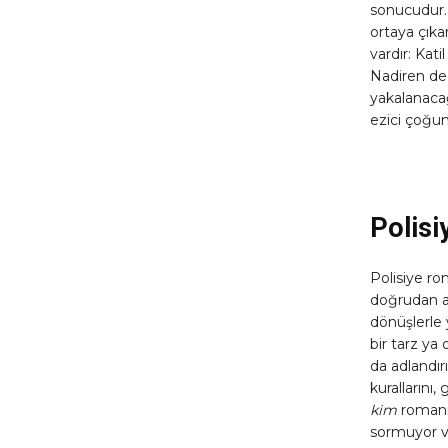
sonucudur. 
ortaya çıka
vardır: Kat
Nadiren de o
yakalanacağ
ezici çoğun
Polisi
Polisiye r
doğrudan ala
dönüşlerle 
bir tarz ya 
da adlandırı
kurallarını,
kim
romanıdı
sormuyor ve