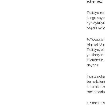
edilemez.
Polisiye ro
kurgu sayes
ayrı öyküyü
başarır ve g
Whodunit
Ahmet Ümit’
Polisiye, b
yazılmıştır
Dickens’ın,
dayanır
İngiliz pol
temsilcileri
karanlık at
romanıdırla
Dashiel Ha