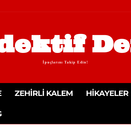
dektif De
İpuçlarını Takip Edin!
E
ZEHIRLI KALEM
HIKAYELER
G