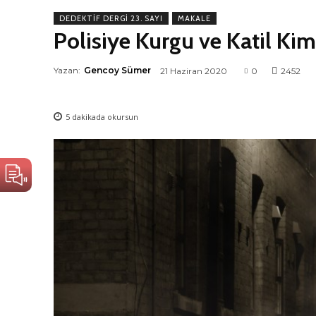
DEDEKTIF DERGI 23. SAYI
MAKALE
Polisiye Kurgu ve Katil Kim
Yazan:
Gencoy Sümer
21 Haziran 2020
0
2452
5
dakikada okursun