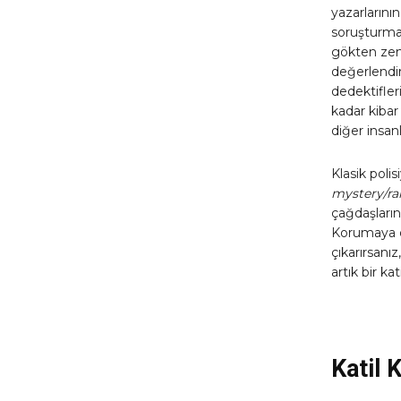
yazarlarının
soruşturma 
gökten zemb
değerlendir
dedektifle
kadar kibar
diğer insanl
Klasik poli
mystery/rah
çağdaşların
Korumaya 
çıkarırsanı
artık bir ka
Katil 