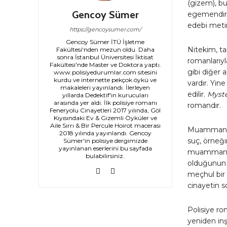
(gizem), b
Gencoy Sümer
egemendir.
edebi meti
https://gencoysumer.com/
Gencoy Sümer İTÜ İşletme
Nitekim, ta
Fakültesi'nden mezun oldu. Daha
sonra İstanbul Üniversitesi İktisat
romanlarıyl
Fakültesi'nde Master ve Doktora yaptı.
gibi diğer 
www.polisiyedurumlar.com sitesini
kurdu ve internette pekçok öykü ve
vardır. Yin
makaleleri yayınlandı. İlerleyen
edilir.
Myst
yıllarda Dedektif'in kurucuları
arasında yer aldı. İlk polisiye romanı
romandır.
Feneryolu Cinayetleri 2017 yılında, Göl
Kıyısındaki Ev & Gizemli Öyküler ve
Aile Sırrı & Bir Percule Hoirot macerası
Muammanın a
2018 yılında yayınlandı. Gencoy
suç, örneği
Sümer'in polisiye dergimizde
yayınlanan eserlerini bu sayfada
muammanın 
bulabilirsiniz.
olduğunun b
meçhul bir 
cinayetin 
Polisiye ro
yeniden inşa