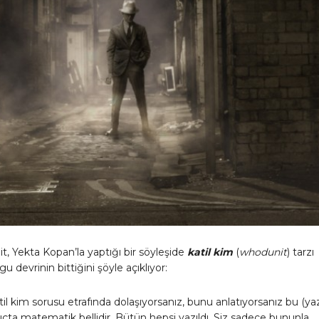
, Yekta Kopan’la yaptığı bir söyleşide
katil kim
(
whodunit
) tarzı
gu devrinin bittiğini şöyle açıklıyor:
atil kim sorusu etrafında dolaşıyorsanız, bunu anlatıyorsanız bu (yaz
uçta matematik bellidir. Bütün hepsi yazıldı. Siz sadece bununla