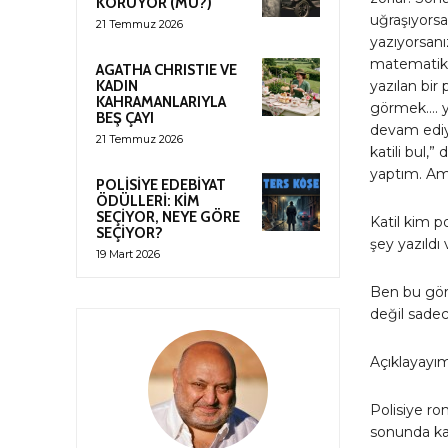
KORUYOR (MU?)
uğraşıyorsa
21 Temmuz 2026
yazıyorsanı
matematik d
AGATHA CHRISTIE VE
KADIN
yazılan bir
KAHRAMANLARIYLA
görmek…. ya
BEŞ ÇAYI
devam ediyo
21 Temmuz 2026
katili bul,
yaptım. Am
POLİSİYE EDEBİYAT
ÖDÜLLERİ: KİM
SEÇİYOR, NEYE GÖRE
Katil kim p
SEÇİYOR?
şey yazıldı 
19 Mart 2026
Ben bu gör
değil sadec
Açıklayayım
Polisiye ro
sonunda kat