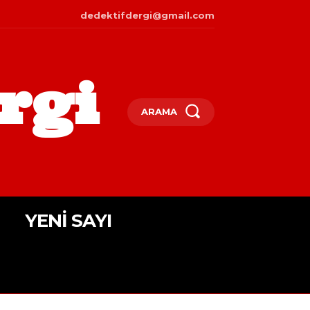
dedektifdergi@gmail.com
rgi
ARAMA
YENI SAYI