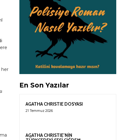
ıl
di
kere
 her
En Son Yazılar
sı
AGATHA CHRISTIE DOSYASI
21 Temmuz 2026
mma
AGATHA CHRISTIE’NİN