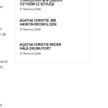
TÜRKÇEDEKİ SESİ ÇİĞDEM
ÖZTEKİN’LE SÖYLEŞİ
an
21 Temmuz 2026
AGATHA CHRISTIE: BİR
HAYATIN KRONOLOJİSİ
im
21 Temmuz 2026
r da
AGATHA CHRISTIE NEDEN
HÂLÂ OKUNUYOR?
21 Temmuz 2026
zemli
et,
ir