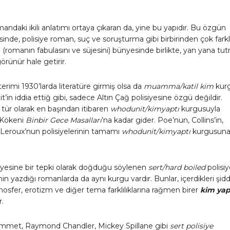
mandaki ikili anlatımı ortaya çıkaran da, yine bu yapıdır. Bu özgün
inde, polisiye roman, suç ve soruşturma gibi birbirinden çok farklı
 (romanın fabulasını ve süjesini) bünyesinde birlikte, yan yana tu
örünür hale getirir.
terimi 1930’larda literatüre girmiş olsa da
muamma/katil kim
kur
in iddia ettiğ gibi, sadece Altın Çağ polisiyesine özgü değildir.
ir tür olarak en başından itibaren
whodunit/kimyaptı
kurgusuyla
. Kökeni
Binbir Gece Masalları
’na kadar gider. Poe’nun, Collins’in,
 Leroux’nun polisiyelerinin tamamı
whodunit/kimyaptı
kurgusun
isiyesine bir tepki olarak doğduğu söylenen
sert/hard boiled
polisi
nin yazdığı romanlarda da aynı kurgu vardır. Bunlar, içerdikleri şidd
mosfer, erotizm ve diğer tema farklılıklarına rağmen birer
kim yap
r.
mmet, Raymond Chandler, Mickey Spillane gibi
sert polisiye