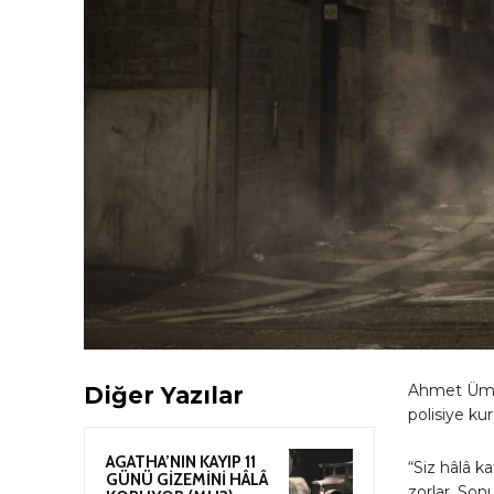
Ahmet Ümit
Diğer Yazılar
polisiye kur
AGATHA’NIN KAYIP 11
“Siz hâlâ k
GÜNÜ GİZEMİNİ HÂLÂ
zorlar. Son