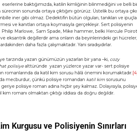
 eserlerine baktığımızda, katilin kimliğinin bilinmediğini ve belli bi
sürecinin sonunda ortaya çıktığını görürüz. Üstelik bu ortaya çıkı
ille iner gibi olmaz. Dedektifin bütün olguları, tanıkları ve ipuçlar
mesi ve kanıtları ortaya koymasıyla gerçekleşir. Sert polisiyenin
ri Philip Marlowe, Sam Spade, Mike hammer, belki Hercule Poiro
 ve eksantrik değillerdir ama onların da beyinlerindeki gri hücreler
ardakinden daha fazla çalışmaktadır. Yani sıradışıdırlar.
siye tarzında yazan günümüzün yazarları bir yana –ki,
cozy
at polisiye
alttüründe yazan yüzlerce yazar var- sert polisiye
ın romanlarında da katil kim sorusu hâlâ önemini korumaktadır.
[4
da mecburdur, çünkü polisiye romandan
katil kim
sorusunu
z, geriye polisiye roman adına hiçbir şey kalmaz. Dolayısıyla, polisi
til kim romanı olmaktan çıktığı iddiası da doğru değildir.
Kim Kurgusu ve Polisiyenin Sınırları