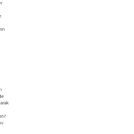
er
r.
rın
i
de
arak
til
nu