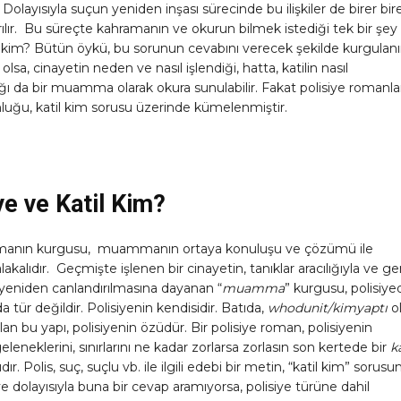
Dolayısıyla suçun yeniden inşası sürecinde bu ilişkiler de birer bir
rılır. Bu süreçte kahramanın ve okurun bilmek istediği tek bir şey
il kim? Bütün öykü, bu sorunun cevabını verecek şekilde kurgulanı
lsa, cinayetin neden ve nasıl işlendiği, hatta, katilin nasıl
ı da bir muamma olarak okura sunulabilir. Fakat polisiye romanla
luğu, katil kim sorusu üzerinde kümelenmiştir.
ye ve Katil Kim?
omanın kurgusu, muammanın ortaya konuluşu ve çözümü ile
kalıdır. Geçmişte işlenen bir cinayetin, tanıklar aracılığıyla ve ger
yeniden canlandırılmasına dayanan “
muamma
” kurgusu, polisiye
da tür değildir. Polisiyenin kendisidir. Batıda,
whodunit/kimyaptı
ol
lan bu yapı, polisiyenin özüdür. Bir polisiye roman, polisiyenin
 geleneklerini, sınırlarını ne kadar zorlarsa zorlasın son kertede bir
ka
r. Polis, suç, suçlu vb. ile ilgili edebi bir metin, “katil kim” sorusu
 dolayısıyla buna bir cevap aramıyorsa, polisiye türüne dahil