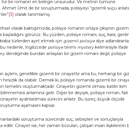
u tür bir romanın en belirgin unsurudur. Ve metnin tümüne
 Ahmet Ümit de bir soruşturmada, polisiyeyi “gizemli suçu anlat
nler”
[3]
olarak tanımlamış.
rihsel olarak baktığımızda, polisiye romanın ortaya çıkışının gizem
a başladığını görürüz. Bu yüzden, polisiye romanı, suç, kara, geril
akraba türlerden ayırt etmek için
gizemli polisiye
diye adlandıranla
e bu nedenle, İngilizcede
polisiye
terimi
mystery
kelimesiyle ifade
ery
dendiğinde bundan anlaşılan bir gizem romanı değil, polisiye
çılımı, genellikle gizemli bir cinayettir ama bu, herhangi bir gi
n hırsızlık da olabilir. Demek ki, polisiye romanda gizemli bir cinay
temelini oluşturmaktadır. Cinayetin gizemli olması, katilin kim
ilinmemesi anlamına gelir. Diğer bir deyişle, polisiye roman, faili
cinayetin aydınlatılması sürecini anlatır. Bu süreç, büyük ölçüde
soruşturma aşamasını kapsar.
manlardaki soruşturma sürecinde suç, sebepleri ve sonuçlarıyla
 edilir. Cinayet ise, her zaman bozulan, çatışan insan ilişkilerinin b