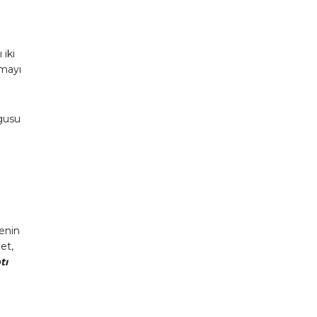
 iki
tmayı
gusu
a
yenin
et,
tı