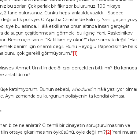
nız bu zorlar. Çok parlak bir fikir zor bulurunuz. 100 hikaye
z, 2 tane bulursunuz. Çünkü hepsi anlatıldı, yazıldı…. Sadece
eğil artık polisiye. O Agatha Christie’de kalmış. Yani, geçen yüzy
 polisiye bu aslında. Hâlâ etkili ama onun altında insan gerçeğini
 da suçun çeşitlenmesini görmek.. bu ilginç. Yani, Raskolnikov
r. Benim için sorun, “Katil kim ey okur?” diye sormak değil. “Ha
” demek benim için önemli değil. Bunu Beyoğlu Rapsodisi’nde bir 
a bunu çok gerekli görmüyorum.”
[1]
olisiyesi Ahmet Ümit’in dediği gibi gerçekten bitti mi? Bu konuda
ve anlatıldı mı?
üşe katılmıyorum. Bunun sebebi,
whodunit
’in hâlâ yazılıyor olma
e. Aynı zamanda bu kurgunun polisiyenin ta kendisi olması.
:
man bize ne anlatır? Gizemli bir cinayetin soruşturulmasının ve
ilin ortaya çıkarılmasının öyküsünü, öyle değil mi?
[2]
Yani mua