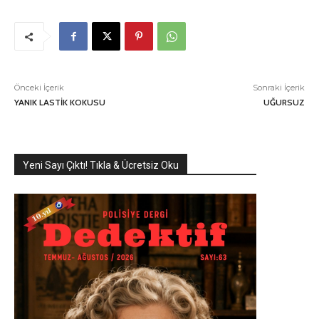
Önceki İçerik
Sonraki İçerik
YANIK LASTİK KOKUSU
UĞURSUZ
Yeni Sayı Çıktı! Tıkla & Ücretsiz Oku