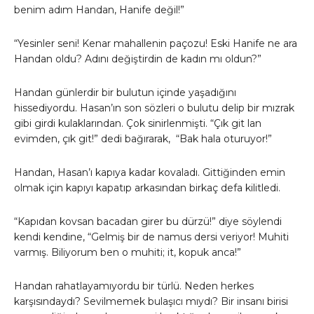
benim adım Handan, Hanife değil!”
“Yesinler seni! Kenar mahallenin paçozu! Eski Hanife ne ara
Handan oldu? Adını değiştirdin de kadın mı oldun?”
Handan günlerdir bir bulutun içinde yaşadığını
hissediyordu. Hasan’ın son sözleri o bulutu delip bir mızrak
gibi girdi kulaklarından. Çok sinirlenmişti. “Çık git lan
evimden, çık git!” dedi bağırarak, “Bak hala oturuyor!”
Handan, Hasan’ı kapıya kadar kovaladı. Gittiğinden emin
olmak için kapıyı kapatıp arkasından birkaç defa kilitledi.
“Kapıdan kovsan bacadan girer bu dürzü!” diye söylendi
kendi kendine, “Gelmiş bir de namus dersi veriyor! Muhiti
varmış. Biliyorum ben o muhiti; it, kopuk anca!”
Handan rahatlayamıyordu bir türlü. Neden herkes
karşısındaydı? Sevilmemek bulaşıcı mıydı? Bir insanı birisi