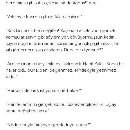
hem bırak git, sahip çıkma, bir de konuş!” dedi.
“Yok, öyle kaçma gitme falan amirim!”
“Kes lan, amir ben değilim! Kaçma meselesine gelirsek,
komşular senin gibi söylemiyor, dövüyormuşsun kadını,
içiyormuşsun durmadan, sonra bir gün çıkıp gitmişsin, bir
yıl görünmemişsin ortalarda. Buna ne diyorsun?”
“Amirim inanın bir yıl bile evli kalmadık Hanife’yle… Sonra bir
haller oldu buna, beni beğenmez, elindekiyle yetinmez
oldu.”
“Handan demek istiyorsun herhalde?”
“Hanife, amirim gerçek adı bu, biz evlendikten iki, üç ay
sonra değiştirdi adını.”
“Neden böyle bir şeye gerek duydu peki?”