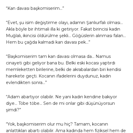
“Kan davası başkomiserim…”
“Evet, şu isim değiştirme olayı, adamın Şanlıurfalı olması…
Akla böyle bir ihtimali illa ki getiriyor. Fakat birincisi kadın
Muğlalı, ikincisi öldürülme şekli… Göğüslerin alınması falan…
Hem bu çağda kalmadı kan davası pek…”
“Başkomiserim tam kan davası olmasa da… Namus
cinayeti gibi geliyor bana bu. Belki eski kocası yaptırdı
memleketten birilerine, belki de akrabalardan biri kendisi
harekete geçti. Kocanın ifadelerini duydunuz, kadın
evlendikten sonra…”
“Adam abartıyor olabilir. Ne yani kadın kendine bakıyor
diye… Töbe töbe… Sen de mi onlar gibi düşünüyorsun
şimdi?”
“Yok, başkomiserim olur mu hiç? Tamam, kocanın
anlattıkları abartı olabilir. Ama kadında hem fiziksel hem de