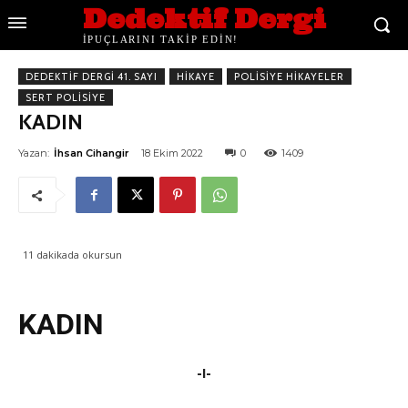
Dedektif Dergi
İPUÇLARINI TAKİP EDİN!
DEDEKTIF DERGI 41. SAYI
HIKAYE
POLISIYE HIKAYELER
SERT POLISIYE
KADIN
Yazan:
İhsan Cihangir
18 Ekim 2022
0
1409
11
dakikada okursun
KADIN
-I-