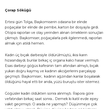
Çorap Söküğü
Ertesi gün Tolga, Başkomiserin odasına bir elinde
poğaçalar bir elinde de pembe, karton bir dosyayla girdi.
Otopsi raporları ve olay yerinden alınan örneklerin sonuçları
çıkmıştı. Başkomiser, poğaçalarla pek ilgilenmedi, raporları
almak için atıldı hemen.
Kadın üç bıçak darbesiyle öldürülmüştü, ikisi karın
hizasındaydı; bunlar birkaç iç organa kalıcı hasar vermişti.
Esas darbeyi göğüs kafesinin tam altından almıştı, bıçak
yukarı doğru kaymış ve kadının akciğerlerini parçalayıp
geçmişti. Başkomiser, kadının ağzından kanlar boşalarak
öldüğünü hayal etti bir anda, yüzü buruştu ister istemez.
Göğüsler kadın öldükten sonra alınmıştı. Rapora göre
vefatından birkaç saat sonra… Demek ki katil evde epey
vakit geçirmişti. O arada ne yapmıştı? Düşünmeye çok