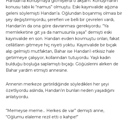
Handan’la konuşmaya gitmişlerdi o akşam. Konuşmanın
konusu tabii ki “namus” olmuştu. Eski kayınvalide ağzına
geleni söylemişti Handan’a. Oğlundan boşanmış olması bir
şey değiştirmiyordu, şerefleri ve belli bir çevreleri vardı,
Handan’ın da ona göre davranması gerekiyordu. “Ya
memleketine git ya da namusunla yaşa” demişti eski
kayınvalide en son. Handan evden kovmuştu onları, fakat
cellâtların gitmeye hiç niyeti yoktu. Kayınvalide bir bıçak
alıp gelmişti mutfaktan, Bahar ise Handan’ı etkisiz hale
getirmeye çalışıyor, kollarından tutuyordu. Yaşlı kadın
bulduğu boşluğa saplamıştı bıçağı. Göğüslerini alırken de
Bahar yardım etmişti annesine.
Annenin merkeze getirildiğinde söyledikleri her şeyi
özetliyordu aslında, Handan’ın bunları neden yaşadığını
anlatıyordu.
“Memeyse meme… Herkes de var” demişti anne,
“Oğlumu elaleme rezil etti o kahpe!”