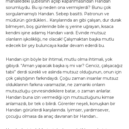
mahalledeki şubesinin açılıp kapanmasından Handan
sorumluydu. Bu işi neden ona vermişlerdi? Bunu çok
sorgulamamıştı Handan. Sebep basitti. Patronun ve
müdürün gördükleri… Karşılarında arı gibi çalışan, dur durak
bilmeyen, boş günlerinde bile iş yerine uğrayan, kısaca
kendini işine adamış Handan vardı. Evinde mutsuz
olanların işkolikliği, ne olacak! Çalışmaktan başka mutlu
edecek bir şey buluncaya kadar devam ederdi bu.
Handan için böyle bir ihtimal, mutlu olma ihtimali, yok
gibiydi. “Aman yapacak başka iş mi var? Genciz, çalışacağız
tabii” derdi sürekli ve aslında mutsuz olduğunun, onun için
çok çalıştığının farkındaydı. Çoğu zaman insanlar mutsuz
olduklarının farkına varamazlar, ne zamanki onların
mutsuzluğu çevresindekilere batar, o zaman anlarlar.
Handan buna izin vermediği için mutsuzluğunu kimse
anlamazdı, bir tek o bilirdi. Görenler neşeli, konuşkan bir
Handan görürlerdi karşılarında. İyimser, yardımsever,
çocuğu olmasa da anaç davranan bir Handan…