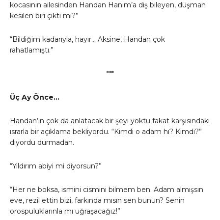
kocasının ailesinden Handan Hanım’a diş bileyen, düşman
kesilen biri çıktı mı?”
“Bildiğim kadarıyla, hayır… Aksine, Handan çok
rahatlamıştı.”
***
Üç Ay Önce…
Handan’ın çok da anlatacak bir şeyi yoktu fakat karşısındaki
ısrarla bir açıklama bekliyordu. “Kimdi o adam hı? Kimdi?”
diyordu durmadan.
“Yıldırım abiyi mi diyorsun?”
“Her ne boksa, ismini cismini bilmem ben. Adam almışsın
eve, rezil ettin bizi, farkında mısın sen bunun? Senin
orospuluklarınla mı uğraşacağız!”