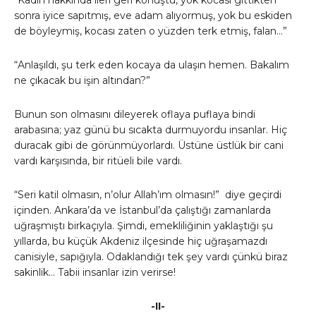
“Kadın hakkında ileri geri konuştu, yok kocası gittikten
sonra iyice sapıtmış, eve adam alıyormuş, yok bu eskiden
de böyleymiş, kocası zaten o yüzden terk etmiş, falan…”
“Anlaşıldı, şu terk eden kocaya da ulaşın hemen. Bakalım
ne çıkacak bu işin altından?”
Bunun son olmasını dileyerek oflaya puflaya bindi
arabasına; yaz günü bu sıcakta durmuyordu insanlar. Hiç
duracak gibi de görünmüyorlardı. Üstüne üstlük bir cani
vardı karşısında, bir ritüeli bile vardı.
“Seri katil olmasın, n’olur Allah’ım olmasın!” diye geçirdi
içinden. Ankara’da ve İstanbul’da çalıştığı zamanlarda
uğraşmıştı birkaçıyla. Şimdi, emekliliğinin yaklaştığı şu
yıllarda, bu küçük Akdeniz ilçesinde hiç uğraşamazdı
canisiyle, sapığıyla. Odaklandığı tek şey vardı çünkü biraz
sakinlik… Tabii insanlar izin verirse!
-II-