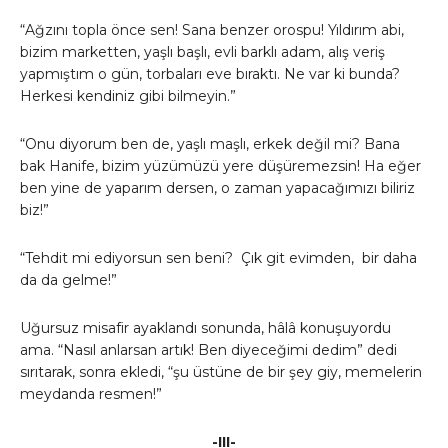
“Ağzını topla önce sen! Sana benzer orospu! Yıldırım abi,
bizim marketten, yaşlı başlı, evli barklı adam, alış veriş
yapmıştım o gün, torbaları eve bıraktı. Ne var ki bunda?
Herkesi kendiniz gibi bilmeyin.”
“Onu diyorum ben de, yaşlı maşlı, erkek değil mi? Bana
bak Hanife, bizim yüzümüzü yere düşüremezsin! Ha eğer
ben yine de yaparım dersen, o zaman yapacağımızı biliriz
biz!”
“Tehdit mi ediyorsun sen beni? Çık git evimden, bir daha
da da gelme!”
Uğursuz misafir ayaklandı sonunda, hâlâ konuşuyordu
ama. “Nasıl anlarsan artık! Ben diyeceğimi dedim” dedi
sırıtarak, sonra ekledi, “şu üstüne de bir şey giy, memelerin
meydanda resmen!”
-III-