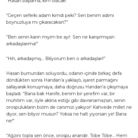
“Hasan başlama, kim olacak!”
“Geçen seferki adam kimdi peki? Sen benim adımı
boynuzluya mı çıkaracaksın?”
“Ben senin karın mıyım be ayı! Sen ne karışırmışsın
arkadaşlarıma!”
“Hıh, arkadaşmış… Biliyorum ben o arkadaşları!”
Hasan burnundan soluyordu, odanın içinde birkaç defa
döndükten sonra Handan’a yaklaştı, işaret parmağını
sallayarak konuşmaya, daha doğrusu Handan’a çıkışmaya
başladı. “Bana bak Hanife, benim bir şerefim var, bir
muhitim var, öyle aklına estiği gibi davranamazsın, senin
orospulukların bizim de canımızı yakıyor! Kahvede millet ne
diyor, sen biliyor musun? Yoksa ne halt yiyorsan ye! Bana
ne!”
“Ağzını topla sen önce, orospu anandır. Töbe Töbe… Hem