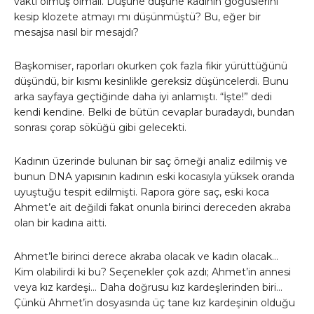
vakti olmuş olmalı. Düşüne düşüne kadının göğüslerini
kesip klozete atmayı mı düşünmüştü? Bu, eğer bir
mesajsa nasıl bir mesajdı?
Başkomiser, raporları okurken çok fazla fikir yürüttüğünü
düşündü, bir kısmı kesinlikle gereksiz düşüncelerdi. Bunu
arka sayfaya geçtiğinde daha iyi anlamıştı. “İşte!” dedi
kendi kendine. Belki de bütün cevaplar buradaydı, bundan
sonrası çorap söküğü gibi gelecekti.
Kadının üzerinde bulunan bir saç örneği analiz edilmiş ve
bunun DNA yapısının kadının eski kocasıyla yüksek oranda
uyuştuğu tespit edilmişti. Rapora göre saç, eski koca
Ahmet’e ait değildi fakat onunla birinci dereceden akraba
olan bir kadına aitti.
Ahmet’le birinci derece akraba olacak ve kadın olacak…
Kim olabilirdi ki bu? Seçenekler çok azdı; Ahmet’in annesi
veya kız kardeşi… Daha doğrusu kız kardeşlerinden biri…
Çünkü Ahmet’in dosyasında üç tane kız kardeşinin olduğu