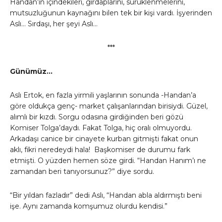
Handan’ın içindekileri, girdaplarını, sürüklenmelerini,
mutsuzluğunun kaynağını bilen tek bir kişi vardı. İşyerinden
Aslı… Sırdaşı, her şeyi Aslı…
***
Günümüz…
Aslı Ertok, en fazla yirmili yaşlarının sonunda -Handan’a
göre oldukça genç- market çalışanlarından birisiydi. Güzel,
alımlı bir kızdı. Sorgu odasına girdiğinden beri gözü
Komiser Tolga’daydı. Fakat Tolga, hiç oralı olmuyordu.
Arkadaşı canice bir cinayete kurban gitmişti fakat onun
aklı, fikri neredeydi hala! Başkomiser de durumu fark
etmişti. O yüzden hemen söze girdi. “Handan Hanım’ı ne
zamandan beri tanıyorsunuz?” diye sordu.
“Bir yıldan fazladır” dedi Aslı, “Handan abla aldırmıştı beni
işe. Aynı zamanda komşumuz olurdu kendisi.”