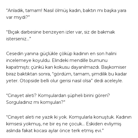
“Anladık, tamam! Nasıl ölmüş kadın, baktın mı başka yara
var mıydı?”
“Bıçak darbesine benzeyen izler var, siz de bakmak
isterseniz…”
Cesedin yanına güçlükle çöküp kadının en son halini
incelemeye koyuldu. Elindeki mendille burnunu
kapatmıştı; çünkü kan kokusu dayanılmazdı. Başkomiser
biraz baktıktan sonra, “gördüm, tamam, şimdilik bu kadar
yeter. Otopside belli olur gerisi nasıl olsa” dedi aceleyle.
“Cinayet aleti? Komşulardan şüpheli birini gören?
Sorguladınız mı komşuları?”
“Cinayet aleti ne yazık ki yok. Komşularla konuştuk. Kadının
kimsesi yokmuş, ne bir eş ne çocuk… Eskiden evliymiş
aslında fakat kocası aylar önce terk etmiş evi.”