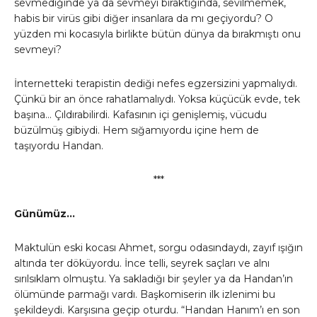
sevmediğinde ya da sevmeyi bıraktığında, sevilmemek,
habis bir virüs gibi diğer insanlara da mı geçiyordu? O
yüzden mi kocasıyla birlikte bütün dünya da bırakmıştı onu
sevmeyi?
İnternetteki terapistin dediği nefes egzersizini yapmalıydı.
Çünkü bir an önce rahatlamalıydı. Yoksa küçücük evde, tek
başına… Çıldırabilirdi. Kafasının içi genişlemiş, vücudu
büzülmüş gibiydi. Hem sığamıyordu içine hem de
taşıyordu Handan.
***
Günümüz…
Maktulün eski kocası Ahmet, sorgu odasındaydı, zayıf ışığın
altında ter döküyordu. İnce telli, seyrek saçları ve alnı
sırılsıklam olmuştu. Ya sakladığı bir şeyler ya da Handan’ın
ölümünde parmağı vardı. Başkomiserin ilk izlenimi bu
şekildeydi. Karşısına geçip oturdu. “Handan Hanım’ı en son