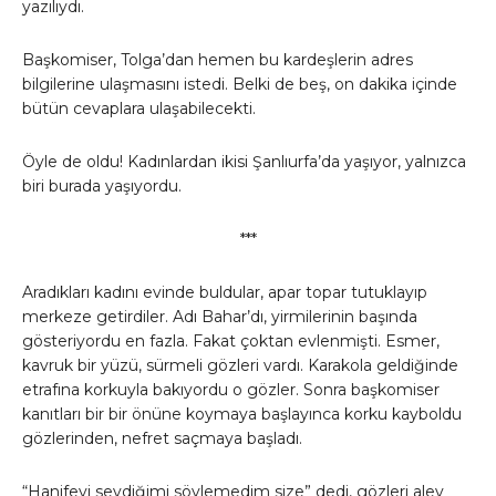
yazılıydı.
Başkomiser, Tolga’dan hemen bu kardeşlerin adres
bilgilerine ulaşmasını istedi. Belki de beş, on dakika içinde
bütün cevaplara ulaşabilecekti.
Öyle de oldu! Kadınlardan ikisi Şanlıurfa’da yaşıyor, yalnızca
biri burada yaşıyordu.
***
Aradıkları kadını evinde buldular, apar topar tutuklayıp
merkeze getirdiler. Adı Bahar’dı, yirmilerinin başında
gösteriyordu en fazla. Fakat çoktan evlenmişti. Esmer,
kavruk bir yüzü, sürmeli gözleri vardı. Karakola geldiğinde
etrafına korkuyla bakıyordu o gözler. Sonra başkomiser
kanıtları bir bir önüne koymaya başlayınca korku kayboldu
gözlerinden, nefret saçmaya başladı.
“Hanifeyi sevdiğimi söylemedim size” dedi, gözleri alev