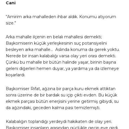
Cani
“Amirim arka mahalleden ihbar aldık. Konumu atıyorum
size.”
Arka mahalle ilçenin en belalı mahallesi demekti;
Başkomiserin küçük yerleşkesinin suç potansiyelini
besleyen arka mahalle… Aslında konuma da gerek yoktu.
Nerede bir insan kalabalığı varsa olay yeri orası demekti.
Çünkü bu mahalle bir bütün halinde yaşar, birinin başına
geleni diğerleri hemen duyar, ya yardıma ya da izlemeye
koşarlardı.
Başkomiser Rıfat, ağzına bir parça kuru ekmek attıktan
sonra üzerine de bir bardak su içip çıktı evden. Bu küçük
ekmek parçası bütün enerjisini yerine getirmiş gibiydi, su
da ağzındaki, geceden kalma pası temizlemişti.
Kalabalığın toplandığı yerdeydi hakikaten de olay yeri.
Başkomiser insanların arasından güçlükle geçip eve girdi.