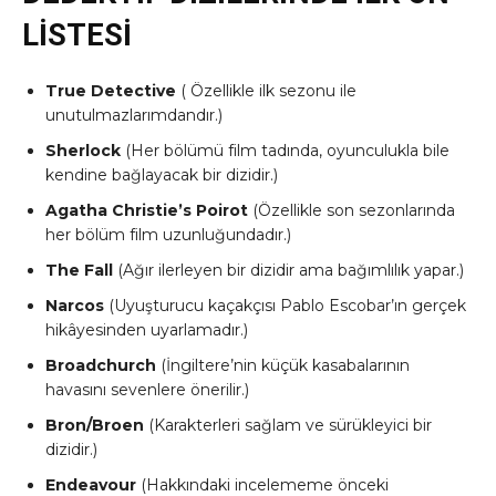
LİSTESİ
True Detective
( Özellikle ilk sezonu ile
unutulmazlarımdandır.)
Sherlock
(Her bölümü film tadında, oyunculukla bile
kendine bağlayacak bir dizidir.)
Agatha Christie’s Poirot
(Özellikle son sezonlarında
her bölüm film uzunluğundadır.)
The Fall
(Ağır ilerleyen bir dizidir ama bağımlılık yapar.)
Narcos
(Uyuşturucu kaçakçısı Pablo Escobar’ın gerçek
hikâyesinden uyarlamadır.)
Broadchurch
(İngiltere’nin küçük kasabalarının
havasını sevenlere önerilir.)
Bron/Broen
(Karakterleri sağlam ve sürükleyici bir
dizidir.)
Endeavour
(Hakkındaki incelememe önceki