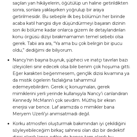
saçılan yan hikâyelerin, öğütülüp un haline getirildikten
sonra, sonlara yaklaşırken yoğrulup bir araya
getirilmesidir. Bu sebeple ilk beş bölümün her birinde
acaba katil hangisi diye düşündürmeyi başaran dizinin
son iki bölüme kadar onlarca gizem ile detaylandırılan
konu örgüsü diziyi bırakmamamın temel sebebi olsa
gerek. Tabii ara ara, “Ya ama bu çok belirgin bir ipucu
oldu,” dediğimi de biliyorum.
Nancy’nin başına buyruk, şüpheci ve inatçı tavırları bazı
izleyicileri sinir edecek olsa bile benim çok hoşuma gitti.
Eğer karakteri beğenmesem, gençlik dizisi kıvamına ya
da mistik ögelerin fazlalığına tahammül
edemeyebilirdim. Gerek iç konuşmaları, gerek
mimiklerini yerli yerinde kullanışıyla Nancy’i canlandıran
Kennedy McMann’ı çok sevdim. Müthiş bir ekran
enerjisi var bence. Laf aramızda o mimikler bana
Meryem Uzerli’yi anımsatmadı değil.
Korku atmosferi oluşturmak bakımından iyi çekildiğini
söyleyebileceğim birkaç sahnesi olan dizi bir dedektif
dizisi olarak lanse edilse de bence tam olarak bu