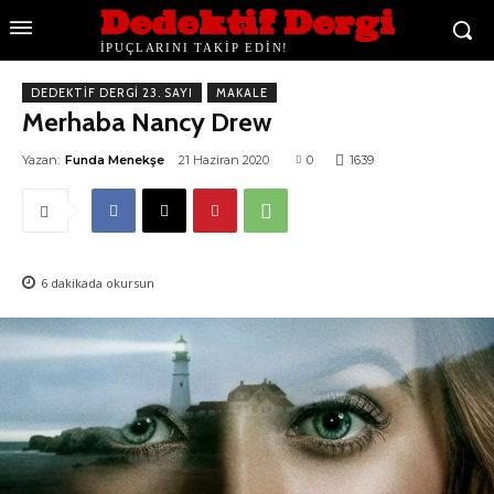
Dedektif Dergi
İPUÇLARINI TAKİP EDİN!
DEDEKTIF DERGI 23. SAYI
MAKALE
Merhaba Nancy Drew
Yazan:
Funda Menekşe
21 Haziran 2020
0
1639
6
dakikada okursun