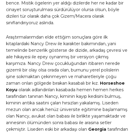
bence. Mistik ögelerin yer aldığı dizilerde her ne kadar bir
cinayet soruşturulması sürdürülüyor olursa olsun, böyle
dizileri tür olarak daha çok Gizem/Macera olarak
sınıflandırıyoruz aslında.
Araştırmalarımdan elde ettiğim sonuçlara göre ilk
kitaplardaki Nancy Drew ile karakter bakımından, yani
temelinde benzerlik gösterse de dizide, arkadaş çevresi ve
aile hikayesi ile epey oynanmış bir versiyon çıkmış
karşımıza. Nancy Drew çocukluğundan itibaren nerede
gizemli bir olay olsa orada olan, burnunu yerel polislerin
işine sokmaktan çekinmeyen ve maharetleriyle çoğu
zaman onları gölgede bırakan kasabalı bir kız.
Horseshoe
Koyu
olarak adlandırılan kasabada hemen hemen herkes
tarafından tanınan Nancy, kiminin kayıp kedisini bulmuş,
kiminin antika saatini çalan hırsızları yakalamış. Liseden
mezun olan ancak henüz üniversite eğitimine başlamamış
olan Nancy, avukat olan babası ile birlikte yaşamaktadır ve
annesinin ölümünden sonra babası ile arasına setler
çekmiştir. Liseden eski bir arkadaşı olan
Georgia
tarafından