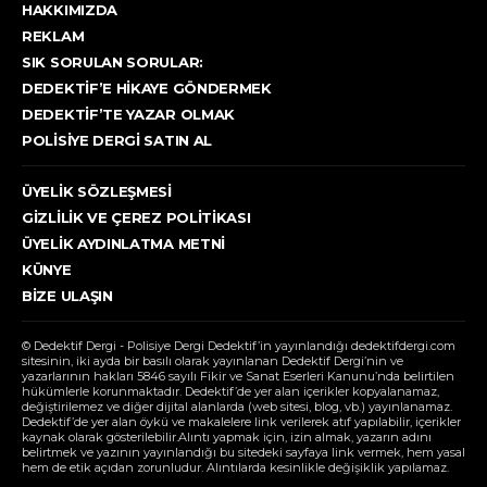
HAKKIMIZDA
REKLAM
SIK SORULAN SORULAR:
DEDEKTIF’E HIKAYE GÖNDERMEK
DEDEKTIF’TE YAZAR OLMAK
POLISIYE DERGI SATIN AL
ÜYELIK SÖZLEŞMESI
GIZLILIK VE ÇEREZ POLITIKASI
ÜYELIK AYDINLATMA METNI
KÜNYE
BIZE ULAŞIN
© Dedektif Dergi - Polisiye Dergi Dedektif’in yayınlandığı dedektifdergi.com
sitesinin, iki ayda bir basılı olarak yayınlanan Dedektif Dergi’nin ve
yazarlarının hakları 5846 sayılı Fikir ve Sanat Eserleri Kanunu’nda belirtilen
hükümlerle korunmaktadır. Dedektif’de yer alan içerikler kopyalanamaz,
değiştirilemez ve diğer dijital alanlarda (web sitesi, blog, vb.) yayınlanamaz.
Dedektif’de yer alan öykü ve makalelere link verilerek atıf yapılabilir, içerikler
kaynak olarak gösterilebilir.Alıntı yapmak için, izin almak, yazarın adını
belirtmek ve yazının yayınlandığı bu sitedeki sayfaya link vermek, hem yasal
hem de etik açıdan zorunludur. Alıntılarda kesinlikle değişiklik yapılamaz.