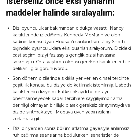
İsterseniz önce eksi yanlarını
maddeler halinde sıralayalım:
Dizi oyunculuklar bakımından oldukça vasattı. Nancy
karakterinde izlediğimiz Kennedy McMann ve ölen
kadının kocası Ryan Hudson’ı canlandıran Riley Smith
dışındaki oyunculuklara eksi puanları sıralıyorum. Dizideki
cast seçimi diziyi fazlasıyla gençlik dizisi havasına
sokmuştu. Orta yaşlarda olması gereken karakterler bile
delikanlı gibi görünüyordu.
Son dönem dizilerinde sıklıkla yer verilen cinsel tercihte
çeşitlilik konusu bu diziye de katılmak istenilmiş. Lisbeth
karakterinin diziye bir katkısı olsaydı bu detayı
önemsemeyecek kadar tercihlere saygılıyımdır ama
derinliği olmayan bir ilişki olarak gereksiz bir ayrıntıydı ve
dizide sırıtmaktaydı. Modaya uyan yapımcıların
zorlaması gibi…
Dizi bir yerden sonra bölüm atlatma gayesiyle anlamsız
ruh çağırma seanslarına boğulurken, senaristler de