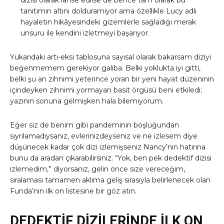
tanıtımın altını dolduramıyor ama özellikle Lucy adlı
hayaletin hikâyesindeki gizemlerle sağladığı merak
unsuru ile kendini izletmeyi başarıyor.
Yukarıdaki artı-eksi tablosuna sayısal olarak bakarsam diziyi
beğenmemem gerekiyor galiba. Belki yoklukta iyi gitti,
belki şu an zihnimi yeterince yoran bir yeni hayat düzeninin
içindeyken zihnimi yormayan basit örgüsü beni etkiledi;
yazının sonuna gelmişken hala bilemiyorum.
Eğer siz de benim gibi pandeminin boşluğundan
sıyrılamadıysanız, evlerinizdeyseniz ve ne izlesem diye
düşünecek kadar çok dizi izlemişseniz Nancy’nin hatırına
bunu da aradan çıkarabilirsiniz. “Yok, ben pek dedektif dizisi
izlemedim,” diyorsanız, gelin önce size vereceğim,
sıralaması tamamen aklıma geliş sırasıyla belirlenecek olan
Funda’nın ilk on listesine bir göz atın.
DEDEKTİF DİZİLERİNDE İLK ON