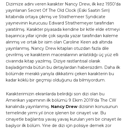
Dizimize adını veren karakter Nancy Drew, ilk kez 1930’da
yayınlanan Secret Of The Old Clock (Eski Saatin Sırrı)
kitabında ortaya çıkmış ve Strathemeer Syndicate
yayınevinin kurucusu Edward Strathemeyer tarafından
yaratılmış. Karakter piyasada kendine bir kitle elde etmeyi
başarınca yıllar içinde çok sayıda yazar tarafından kaleme
alınmış ve ortak bir isim olan Caroline Keen adı altında
yayınlanmış. Nancy Drew kitapları otuzdan fazla dile
çevrilmiş ve karakterin maceralarının anlatıldığı üç yüz elli
civarında kitap yazılmış. Diziye rastlantısal olarak
başladığımda bütün bu detaylardan habersizdim. Daha ilk
bölümde meraklı yanıyla dikkatimi çeken karakterin bu
kadar köklü bir geçmişi olduğunu da bilmiyordum.
Karakterimizin ekranlarda belirdiği son dizi olan bu
Amerikan yapımının ilk bölümü 9 Ekim 2019’da The CW
kanalında yayınlanmış.
Nancy Drew
dizisinin konusunun
temelinde yirmi yıl önce işlenen bir cinayet var. Bu
cinayetle bağlantısı yavaş yavaş kurulan yeni bir cinayet ile
başlıyor ilk bölüm. Yine de dizi için polisiye demek zor