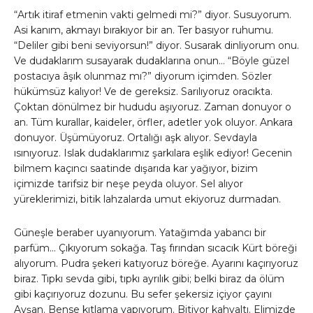
“Artık itiraf etmenin vakti gelmedi mi?” diyor. Susuyorum.
Asi kanım, akmayı bırakıyor bir an. Ter basıyor ruhumu.
“Deliler gibi beni seviyorsun!” diyor. Susarak dinliyorum onu.
Ve dudaklarım susayarak dudaklarına onun… “Böyle güzel
postacıya âşık olunmaz mı?” diyorum içimden. Sözler
hükümsüz kalıyor! Ve de gereksiz. Sarılıyoruz oracıkta.
Çoktan dönülmez bir hududu aşıyoruz. Zaman donuyor o
an. Tüm kurallar, kaideler, örfler, adetler yok oluyor. Ankara
donuyor. Üşümüyoruz. Ortalığı aşk alıyor. Sevdayla
ısınıyoruz. Islak dudaklarımız şarkılara eşlik ediyor! Gecenin
bilmem kaçıncı saatinde dışarıda kar yağıyor, bizim
içimizde tarifsiz bir neşe peyda oluyor. Sel alıyor
yüreklerimizi, bitik lahzalarda umut ekiyoruz durmadan.
Güneşle beraber uyanıyorum. Yatağımda yabancı bir
parfüm… Çıkıyorum sokağa. Taş fırından sıcacık Kürt böreği
alıyorum. Pudra şekeri katıyoruz böreğe. Ayarını kaçırıyoruz
biraz. Tıpkı sevda gibi, tıpkı ayrılık gibi; belki biraz da ölüm
gibi kaçırıyoruz dozunu. Bu sefer şekersiz içiyor çayını
Ayşan. Bense kıtlama yapıyorum. Bitiyor kahvaltı. Elimizde