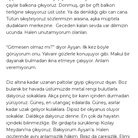
çaylar balkona çıkıyoruz. Donmuş, gri bir çift balkon
terliğine sıkışıyoruz üst üste. Ya da denildiği gibi can cana.
Tütün sıkıştırıyoruz sözlerimizin arasına, aşka müptela
dudakların merkezine. Geceden kalan sevda var dilimizin
ucunda. Halen unutamıyorum olanları.
“Gitmesen olmaz mı?” diyor Ayşan. İlk kez böyle
görüyorum onu. Yalvarır gözlerle konuşuyor gibi. Makul bir
dayanak bulmadan ikna etmeye çalışıyor. Anlam
veremiyorum.
Diz altına kadar uzanan paltolar giyip çıkıyoruz dışarı. Boz
bulanık bir havada üstümüzde metal rengi bulutlarla
dalıyoruz sokaklara. Akça pirinç bir karın içinden durmadan
yürüyoruz. Güneş, en utangaç edalarda. Güneş, asırlar
kadar uzak geliyor kulaklara. Dipsiz bir okyanus oluyor
sokaklar. Daldıkça dalıyoruz derine. En çok da hayatın
içindeki bilinmezliğe. Bir girdapta sürüklenip Kızılay
Meydanı’na çıkıyoruz. Bakıyorum Ayşan’a. Halen
gözlerinde aynı anlamsızlık hâkim. Biraz da çaresizlik. Elimi