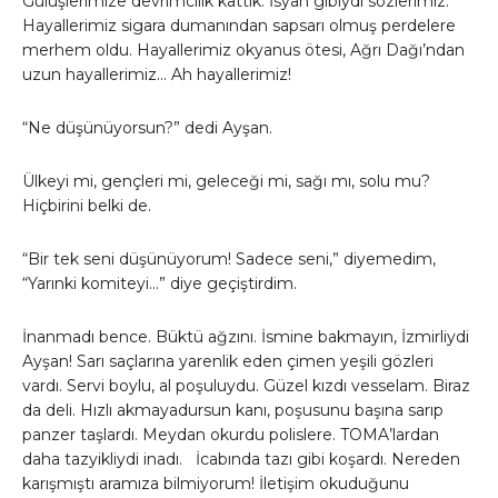
Gülüşlerimize devrimcilik kattık. İsyan gibiydi sözlerimiz.
Hayallerimiz sigara dumanından sapsarı olmuş perdelere
merhem oldu. Hayallerimiz okyanus ötesi, Ağrı Dağı’ndan
uzun hayallerimiz… Ah hayallerimiz!
“Ne düşünüyorsun?” dedi Ayşan.
Ülkeyi mi, gençleri mi, geleceği mi, sağı mı, solu mu?
Hiçbirini belki de.
“Bir tek seni düşünüyorum! Sadece seni,” diyemedim,
“Yarınki komiteyi…” diye geçiştirdim.
İnanmadı bence. Büktü ağzını. İsmine bakmayın, İzmirliydi
Ayşan! Sarı saçlarına yarenlik eden çimen yeşili gözleri
vardı. Servi boylu, al poşuluydu. Güzel kızdı vesselam. Biraz
da deli. Hızlı akmayadursun kanı, poşusunu başına sarıp
panzer taşlardı. Meydan okurdu polislere. TOMA’lardan
daha tazyikliydi inadı. İcabında tazı gibi koşardı. Nereden
karışmıştı aramıza bilmiyorum! İletişim okuduğunu