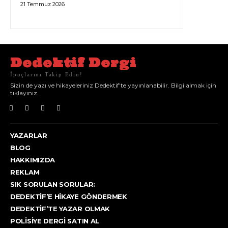
21 Temmuz 2026
Dedektif Dergi
İpuçlarını Takip Edin!
Sizin de yazı ve hikayeleriniz Dedektif'te yayınlanabilir. Bilgi almak için
tıklayınız.
YAZARLAR
BLOG
HAKKIMIZDA
REKLAM
SIK SORULAN SORULAR:
DEDEKTIF’E HIKAYE GÖNDERMEK
DEDEKTIF’TE YAZAR OLMAK
POLISIYE DERGI SATIN AL