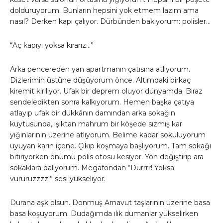
dolduruyorum. Bunların hepsini yok etmem lazım ama
nasıl? Derken kapı çalıyor. Dürbünden bakıyorum: polisler…
“Aç kapıyı yoksa kırarız…”
Arka pencereden yan apartmanın çatısına atlıyorum.
Dizlerimin üstüne düşüyorum önce. Altımdaki birkaç
kiremit kırılıyor. Ufak bir deprem oluyor dünyamda. Biraz
sendeledikten sonra kalkıyorum. Hemen başka çatıya
atlayıp ufak bir dükkânın damından arka sokağın
kuytusunda, ışıktan mahrum bir köşede sızmış kar
yığınlarının üzerine atlıyorum. Belime kadar sokuluyorum
uyuyan karın içene. Çıkıp koşmaya başlıyorum. Tam sokağı
bitiriyorken önümü polis otosu kesiyor. Yön değiştirip ara
sokaklara dalıyorum. Megafondan “Durrrr! Yoksa
vururuzzzz!” sesi yükseliyor.
Durana aşk olsun. Donmuş Arnavut taşlarının üzerine basa
basa koşuyorum. Dudağımda ılık dumanlar yükselirken