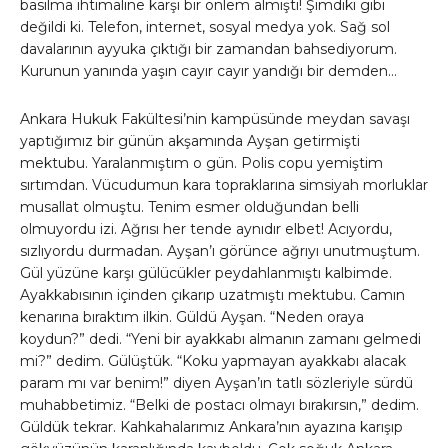
basılma ihtimaline karşı bir önlem almıştı! Şimdiki gibi
değildi ki. Telefon, internet, sosyal medya yok. Sağ sol
davalarının ayyuka çıktığı bir zamandan bahsediyorum.
Kurunun yanında yaşın cayır cayır yandığı bir demden…
Ankara Hukuk Fakültesi’nin kampüsünde meydan savaşı
yaptığımız bir günün akşamında Ayşan getirmişti
mektubu. Yaralanmıştım o gün. Polis copu yemiştim
sırtımdan. Vücudumun kara topraklarına simsiyah morluklar
musallat olmuştu. Tenim esmer olduğundan belli
olmuyordu izi. Ağrısı her tende aynıdır elbet! Acıyordu,
sızlıyordu durmadan. Ayşan’ı görünce ağrıyı unutmuştum.
Gül yüzüne karşı gülücükler peydahlanmıştı kalbimde.
Ayakkabısının içinden çıkarıp uzatmıştı mektubu. Camın
kenarına bıraktım ilkin. Güldü Ayşan. “Neden oraya
koydun?” dedi. “Yeni bir ayakkabı almanın zamanı gelmedi
mi?” dedim. Gülüştük. “Koku yapmayan ayakkabı alacak
param mı var benim!” diyen Ayşan’ın tatlı sözleriyle sürdü
muhabbetimiz. “Belki de postacı olmayı bırakırsın,” dedim.
Güldük tekrar. Kahkahalarımız Ankara’nın ayazına karışıp