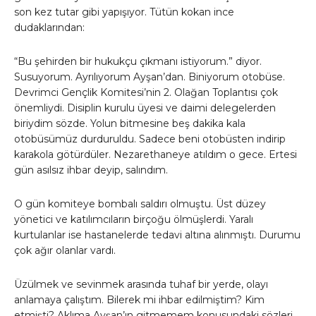
son kez tutar gibi yapışıyor. Tütün kokan ince
dudaklarından:
“Bu şehirden bir hukukçu çıkmanı istiyorum.” diyor.
Susuyorum. Ayrılıyorum Ayşan’dan. Biniyorum otobüse.
Devrimci Gençlik Komitesi’nin 2. Olağan Toplantısı çok
önemliydi. Disiplin kurulu üyesi ve daimi delegelerden
biriydim sözde. Yolun bitmesine beş dakika kala
otobüsümüz durduruldu. Sadece beni otobüsten indirip
karakola götürdüler. Nezarethaneye atıldım o gece. Ertesi
gün asılsız ihbar deyip, salındım.
O gün komiteye bombalı saldırı olmuştu. Üst düzey
yönetici ve katılımcıların birçoğu ölmüşlerdi. Yaralı
kurtulanlar ise hastanelerde tedavi altına alınmıştı. Durumu
çok ağır olanlar vardı.
Üzülmek ve sevinmek arasında tuhaf bir yerde, olayı
anlamaya çalıştım. Bilerek mi ihbar edilmiştim? Kim
etmişti? Aklıma Ayşan’ın gitmemem konusundaki sözleri