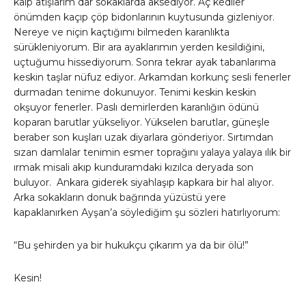
kalp atışlarım dar sokaklarda aksediyor. Aç kediler
önümden kaçıp çöp bidonlarının kuytusunda gizleniyor.
Nereye ve niçin kaçtığımı bilmeden karanlıkta
sürükleniyorum. Bir ara ayaklarımın yerden kesildiğini,
uçtuğumu hissediyorum. Sonra tekrar ayak tabanlarıma
keskin taşlar nüfuz ediyor. Arkamdan korkunç sesli fenerler
durmadan tenime dokunuyor. Tenimi keskin keskin
okşuyor fenerler. Paslı demirlerden karanlığın ödünü
koparan barutlar yükseliyor. Yükselen barutlar, güneşle
beraber son kuşları uzak diyarlara gönderiyor. Sırtımdan
sızan damlalar tenimin esmer toprağını yalaya yalaya ılık bir
ırmak misali akıp kunduramdaki kızılca deryada son
buluyor. Ankara giderek siyahlaşıp kapkara bir hal alıyor.
Arka sokakların donuk bağrında yüzüstü yere
kapaklanırken Ayşan’a söylediğim şu sözleri hatırlıyorum:
“Bu şehirden ya bir hukukçu çıkarım ya da bir ölü!”
Kesin!