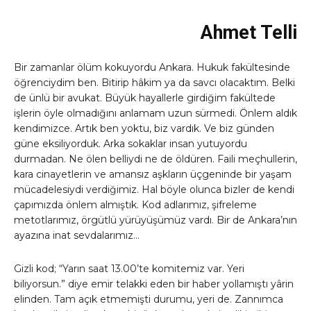
Ahmet Telli
Bir zamanlar ölüm kokuyordu Ankara. Hukuk fakültesinde
öğrenciydim ben. Bitirip hâkim ya da savcı olacaktım. Belki
de ünlü bir avukat. Büyük hayallerle girdiğim fakültede
işlerin öyle olmadığını anlamam uzun sürmedi. Önlem aldık
kendimizce. Artık ben yoktu, biz vardık. Ve biz günden
güne eksiliyorduk. Arka sokaklar insan yutuyordu
durmadan. Ne ölen belliydi ne de öldüren. Faili meçhullerin,
kara cinayetlerin ve amansız aşkların üçgeninde bir yaşam
mücadelesiydi verdiğimiz. Hal böyle olunca bizler de kendi
çapımızda önlem almıştık. Kod adlarımız, şifreleme
metotlarımız, örgütlü yürüyüşümüz vardı. Bir de Ankara’nın
ayazına inat sevdalarımız…
Gizli kod; “Yarın saat 13.00’te komitemiz var. Yeri
biliyorsun.” diye emir telakki eden bir haber yollamıştı yârin
elinden. Tam açık etmemişti durumu, yeri de. Zannımca