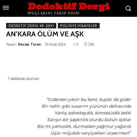
Dedektif Dergi
İPUÇLARINI TAKİP EDİN!
DEDEKTIF DERGI 48. SAYI
POLISIYE HIKAYELER
AN’KARA ÖLÜM VE AŞK
Yazan:
Recep Turan
15 Ocak 2024
0
256
7
dakikada okursun
“Gidersen yıkılır bu kent, kuşlar da gider
Bir nehir gibi susarım yüzünün deltasında
Yanlış adresteydik, kimsesizdik belki
Sarışın bir şaşkınlık olurdu bütün ışıklar
Biz mi yalnızdık, durmadan yağmur yağardı
Üşür müydük narçiçekleri ürperirken
”