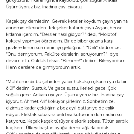
gökyüzünün karanlığında kayboldu. Çok soğuk Ankara.
Üşümüyoruz biz. İnadına çay içiyoruz.
Kaçak çay demledim. Gevrek keteler koydum çayın yanına
annemin ellerinden. Tek şeker katardı çaya Ayşan, bense
kıtlama içerdim. “Dersler nasıl gidiyor?” dedi, “Molotof
kokteyl yapmayı öğrendim. Bir de biber gazına karşı
gözlere limon sürmenin iyi geldiğini…”, “Deli” dedi önce,
“Onu demiyorum. Fakülte derslerini soruyorum?” diye
devam etti. Güldük tekrar. “Bilmem!” dedim. Bilmiyordum.
Hem derslere de girmiyordum artık.
“Muhtemeldir bu şehirden ya bir hukukçu çıkarım ya da bir
ölü!” dedim. Sustuk. Ve gece sustu. İlerledi gece. Çok
soğuk gece. Ankara üşüyor. Üşümüyoruz biz. İnadına çay
içiyoruz. Ahmet Arif kokuyor şiirlerimiz. Sohbetimize,
dizimize kadar çektiğimiz boz ayılı battaniye de eşlik
ediyor. Elektrik sobasına asılı bira kutusuna durmadan su
katıyoruz. Kaçak kaçak tütüyor elektrik sobası. Tütün sardık
kaç kere. Ülkeyi baştan ayağa demir ağlarla ördük.