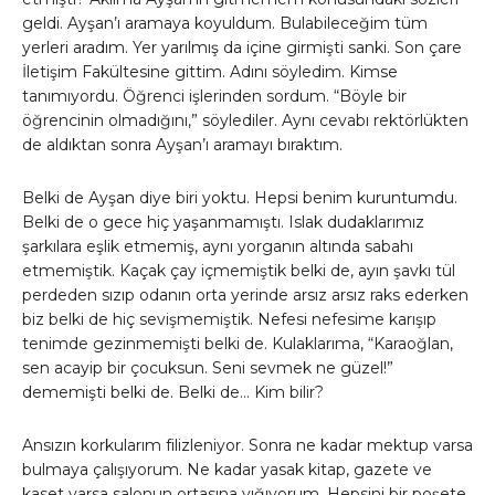
geldi. Ayşan’ı aramaya koyuldum. Bulabileceğim tüm
yerleri aradım. Yer yarılmış da içine girmişti sanki. Son çare
İletişim Fakültesine gittim. Adını söyledim. Kimse
tanımıyordu. Öğrenci işlerinden sordum. “Böyle bir
öğrencinin olmadığını,” söylediler. Aynı cevabı rektörlükten
de aldıktan sonra Ayşan’ı aramayı bıraktım.
Belki de Ayşan diye biri yoktu. Hepsi benim kuruntumdu.
Belki de o gece hiç yaşanmamıştı. Islak dudaklarımız
şarkılara eşlik etmemiş, aynı yorganın altında sabahı
etmemiştik. Kaçak çay içmemiştik belki de, ayın şavkı tül
perdeden sızıp odanın orta yerinde arsız arsız raks ederken
biz belki de hiç sevişmemiştik. Nefesi nefesime karışıp
tenimde gezinmemişti belki de. Kulaklarıma, “Karaoğlan,
sen acayip bir çocuksun. Seni sevmek ne güzel!”
dememişti belki de. Belki de… Kim bilir?
Ansızın korkularım filizleniyor. Sonra ne kadar mektup varsa
bulmaya çalışıyorum. Ne kadar yasak kitap, gazete ve
kaset varsa salonun ortasına yığıyorum. Hepsini bir poşete