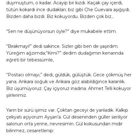
duymuştum, o kadar. Acayip bir kızdı. Kaçak çay içerdi,
tütün kokardı ince dudakları; biz gibi Che Guevara aşığıydı.
Bizden daha bizdi. Biz kokuyordu. Bizden çok biz…
“Sen ne düşünüyorsun öyle?” diye mukabele ettim.
“Bırakmayı!” dedi sakince. Sizler gibi ben de şaşırdım.
Yüreğim ağzımda;“Kimi?” dedim dudağımın kenarında
eğreti bir tebessümle,
“Postacı olmayı,” dedi, güldük, gülüştük. Gece çökmüş her
yana. Ankara soğuk ve Ankara göz alabildiğince karanlık.
Biz üşümüyoruz. Çay içiyoruz inadına. Ahmet Telli kokuyor
şiirlerimiz.
Yarın bir sürü işimiz var. Çoktan geceyi de yarıladık. Kalkıp
çekyatı açıyorum Ayşan’a. Gül deseninden güller seriliyor
salonun orta yerine, nevresimin. Gül kokusundan mıdır
bilinmez, cesaretlenip: